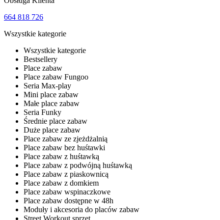
Obsługa Klienta
664 818 726
Wszystkie kategorie
Wszystkie kategorie
Bestsellery
Place zabaw
Place zabaw Fungoo
Seria Max-play
Mini place zabaw
Małe place zabaw
Seria Funky
Średnie place zabaw
Duże place zabaw
Place zabaw ze zjeżdżalnią
Place zabaw bez huśtawki
Place zabaw z huśtawką
Place zabaw z podwójną huśtawką
Place zabaw z piaskownicą
Place zabaw z domkiem
Place zabaw wspinaczkowe
Place zabaw dostępne w 48h
Moduły i akcesoria do placów zabaw
Street Workout sprzęt