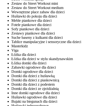
Zestaw do Street Workout mini
Zestaw do Street Workout medium
Wewnętrzne place zabaw dla dzieci
Huśtawki do pokoju dla dzieci
Meble piankowe dla dzieci
Fotele piankowe dla dzieci
Sofy piankowe dla dzieci
Zestawy piankowe dla dzieci
Suche baseny z kulkami dla dzieci
Tablice manipulacyjne i sensoryczne dla dzieci
Masterkidz
Viga
Łóżka dla dzieci
Łóżka dla dzieci w stylu skandynawskim
Łóżka domki dla dzieci
Zabawki ogrodowe dla dzieci
Domki ogrodowe dla dzieci
Domki dla dzieci z huśtawką
Domki dla dzieci z piaskownicą
Domki dla dzieci z podestem
Domki dla dzieci ze zjeżdżalnią
Inne domki ogrodowe dla dzieci
Huśtawki ogrodowe dla dzieci
Bujaki na biegunach dla dzieci
Huśtawki jednoosobowe