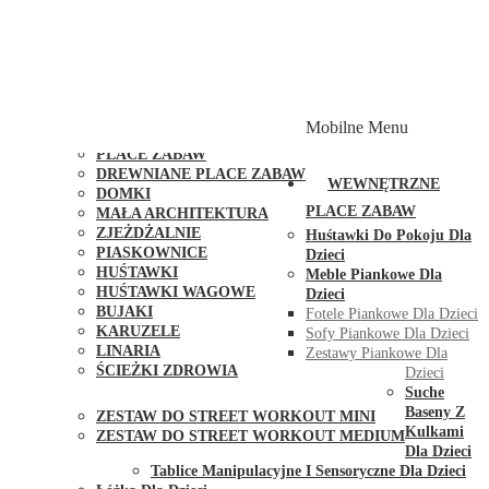
PLACE ZABAW Z PODWÓJNĄ HUŚTAWKĄ
PLACE ZABAW Z PIASKOWNICĄ
PLACE ZABAW Z DOMKIEM
PLACE ZABAW WSPINACZKOWE
PLACE ZABAW DOSTĘPNE W 48H
MODUŁY I AKCESORIA DO PLACÓW ZABAW
Mobilne Menu
PUBLICZNE
PLACE ZABAW
DREWNIANE PLACE ZABAW
WEWNĘTRZNE
DOMKI
PLACE ZABAW
MAŁA ARCHITEKTURA
ZJEŻDŻALNIE
Huśtawki Do Pokoju Dla
PIASKOWNICE
Dzieci
HUŚTAWKI
Meble Piankowe Dla
HUŚTAWKI WAGOWE
Dzieci
BUJAKI
Fotele Piankowe Dla Dzieci
KARUZELE
Sofy Piankowe Dla Dzieci
LINARIA
Zestawy Piankowe Dla
ŚCIEŻKI ZDROWIA
Dzieci
STREET WORKOUT
Suche
Baseny Z
ZESTAW DO STREET WORKOUT MINI
Kulkami
ZESTAW DO STREET WORKOUT MEDIUM
Dla Dzieci
KONTAKT
Tablice Manipulacyjne I Sensoryczne Dla Dzieci