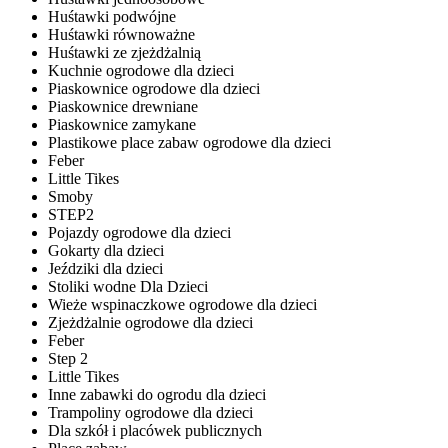
Huśtawki podwójne
Huśtawki równoważne
Huśtawki ze zjeżdżalnią
Kuchnie ogrodowe dla dzieci
Piaskownice ogrodowe dla dzieci
Piaskownice drewniane
Piaskownice zamykane
Plastikowe place zabaw ogrodowe dla dzieci
Feber
Little Tikes
Smoby
STEP2
Pojazdy ogrodowe dla dzieci
Gokarty dla dzieci
Jeździki dla dzieci
Stoliki wodne Dla Dzieci
Wieże wspinaczkowe ogrodowe dla dzieci
Zjeżdżalnie ogrodowe dla dzieci
Feber
Step 2
Little Tikes
Inne zabawki do ogrodu dla dzieci
Trampoliny ogrodowe dla dzieci
Dla szkół i placówek publicznych