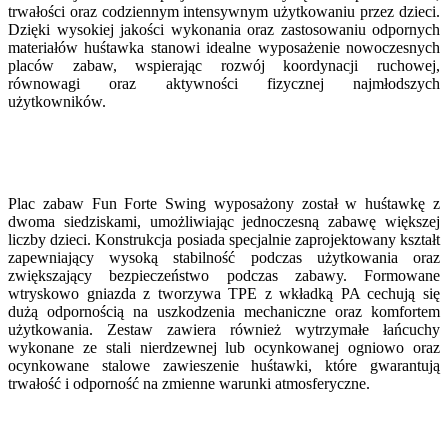
trwałości oraz codziennym intensywnym użytkowaniu przez dzieci.
Dzięki wysokiej jakości wykonania oraz zastosowaniu odpornych
materiałów huśtawka stanowi idealne wyposażenie nowoczesnych
placów zabaw, wspierając rozwój koordynacji ruchowej,
równowagi oraz aktywności fizycznej najmłodszych
użytkowników.
Plac zabaw Fun Forte Swing wyposażony został w huśtawkę z
dwoma siedziskami, umożliwiając jednoczesną zabawę większej
liczby dzieci. Konstrukcja posiada specjalnie zaprojektowany kształt
zapewniający wysoką stabilność podczas użytkowania oraz
zwiększający bezpieczeństwo podczas zabawy. Formowane
wtryskowo gniazda z tworzywa TPE z wkładką PA cechują się
dużą odpornością na uszkodzenia mechaniczne oraz komfortem
użytkowania. Zestaw zawiera również wytrzymałe łańcuchy
wykonane ze stali nierdzewnej lub ocynkowanej ogniowo oraz
ocynkowane stalowe zawieszenie huśtawki, które gwarantują
trwałość i odporność na zmienne warunki atmosferyczne.