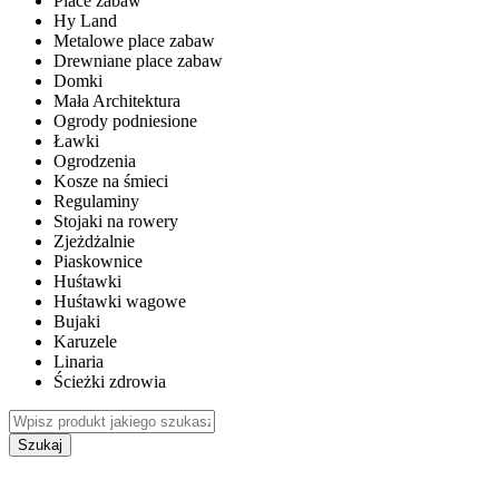
Place zabaw
Hy Land
Metalowe place zabaw
Drewniane place zabaw
Domki
Mała Architektura
Ogrody podniesione
Ławki
Ogrodzenia
Kosze na śmieci
Regulaminy
Stojaki na rowery
Zjeżdżalnie
Piaskownice
Huśtawki
Huśtawki wagowe
Bujaki
Karuzele
Linaria
Ścieżki zdrowia
Szukaj
WEWNĘTRZNE PLACE ZABAW