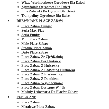
Wieże Wspinaczkowe Ogrodowe Dla Dzieci
Zjeżdżalnie Ogrodowe Dla Dzieci
Inne Zabawki Do Ogrodu Dla Dzieci
Trampoliny Ogrodowe Dla Dzieci
DREWNIANE PLACE ZABAW
Place Zabaw Fungoo
Seria Max-Play
Seria Funky
Mini Place Zabaw
Małe Place Zabaw
Średnie Place Zabaw
Duże Place Zabaw
Place Zabaw Ze Zjeżdżalnią
Place Zabaw Bez Huśtawki
Place Zabaw Z Huśtawką
Place Zabaw Z Podwójną Huśtawką
Place Zabaw Z Piaskownicą
Place Zabaw Z Domkiem
Place Zabaw Wspinaczkowe
Place Zabaw Dostępne W 48h
Moduły I Akcesoria Do Placów Zabaw
PUBLICZNE
Place Zabaw
Metalowe Place Zabaw