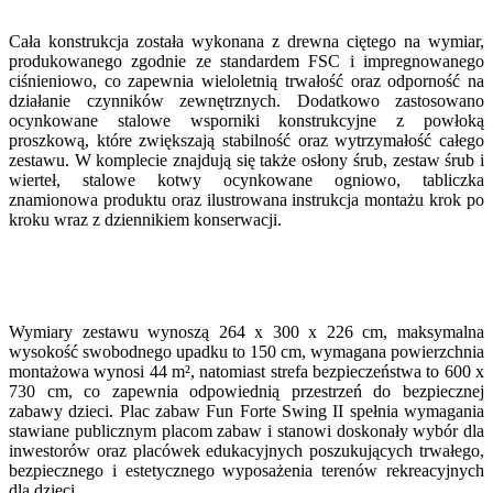
Cała konstrukcja została wykonana z drewna ciętego na wymiar,
produkowanego zgodnie ze standardem FSC i impregnowanego
ciśnieniowo, co zapewnia wieloletnią trwałość oraz odporność na
działanie czynników zewnętrznych. Dodatkowo zastosowano
ocynkowane stalowe wsporniki konstrukcyjne z powłoką
proszkową, które zwiększają stabilność oraz wytrzymałość całego
zestawu. W komplecie znajdują się także osłony śrub, zestaw śrub i
wierteł, stalowe kotwy ocynkowane ogniowo, tabliczka
znamionowa produktu oraz ilustrowana instrukcja montażu krok po
kroku wraz z dziennikiem konserwacji.
Wymiary zestawu wynoszą 264 x 300 x 226 cm, maksymalna
wysokość swobodnego upadku to 150 cm, wymagana powierzchnia
montażowa wynosi 44 m², natomiast strefa bezpieczeństwa to 600 x
730 cm, co zapewnia odpowiednią przestrzeń do bezpiecznej
zabawy dzieci. Plac zabaw Fun Forte Swing II spełnia wymagania
stawiane publicznym placom zabaw i stanowi doskonały wybór dla
inwestorów oraz placówek edukacyjnych poszukujących trwałego,
bezpiecznego i estetycznego wyposażenia terenów rekreacyjnych
dla dzieci.