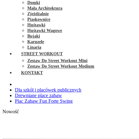
Domki
Mała Architektura
Zjeżdżalnie
Piaskownice
Huśtawki
Huśtawki Wagowe
Bujaki
Karuzele
Linaria
STREET WORKOUT
Zestaw Do Street Workout Mini
Zestaw Do Street Workout Medium
KONTAKT
Dla szkół i placówek publicznych
Drewniane place zabaw
Plac Zabaw Fun Forte Swing
Nowość