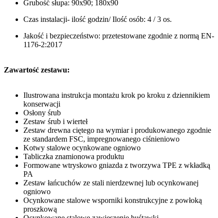
Grubość słupa: 90x90; 180x90
Czas instalacji- ilość godzin/ Ilość osób: 4 / 3 os.
Jakość i bezpieczeństwo: przetestowane zgodnie z normą EN-
1176-2:2017
Zawartość zestawu:
Ilustrowana instrukcja montażu krok po kroku z dziennikiem
konserwacji
Osłony śrub
Zestaw śrub i wierteł
Zestaw drewna ciętego na wymiar i produkowanego zgodnie
ze standardem FSC, impregnowanego ciśnieniowo
Kotwy stalowe ocynkowane ogniowo
Tabliczka znamionowa produktu
Formowane wtryskowo gniazda z tworzywa TPE z wkładką
PA
Zestaw łańcuchów ze stali nierdzewnej lub ocynkowanej
ogniowo
Ocynkowane stalowe wsporniki konstrukcyjne z powłoką
proszkową
Ocynkowane stalowe zawieszenie huśtawki