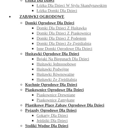
Łóżka Dla Dzieci
Łóżka Dla Dzieci W Stylu Skandynawskim
Łóżka Domki Dla Dzieci
ZABAWKI OGRODOWE
Domki Ogrodowe Dla Dzieci
Domki Dla Dzieci Z Huśtawką
Domki Dla Dzieci Z Piaskownicą
Domki Dla Dzieci Z Podestem
Domki Dla Dzieci Ze Zjeżdżalnią
Inne Domki Ogrodowe Dla Dzieci
Huśtawki Ogrodowe Dla Dzieci
Bujaki Na Biegunach Dla Dzieci
Huśtawki Jednoosobowe
Huśtawki Podwójne
Huśtawki Równoważne
Huśtawki Ze Zjeżdżalnią
Kuchnie Ogrodowe Dla Dzieci
Piaskownice Ogrodowe Dla Dzieci
Piaskownice Drewniane
Piaskownice Zamykane
Plastikowe Place Zabaw Ogrodowe Dla Dzieci
Pojazdy Ogrodowe Dla Dzieci
Gokarty Dla Dzieci
Jeździki Dla Dzieci
Stoliki Wodne Dla Dzieci