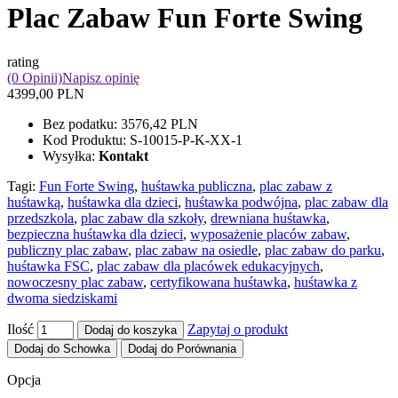
Plac Zabaw Fun Forte Swing
rating
(0 Opinii)
Napisz opinię
4399,00 PLN
Bez podatku:
3576,42 PLN
Kod Produktu:
S-10015-P-K-XX-1
Wysyłka:
Kontakt
Tagi:
Fun Forte Swing
,
huśtawka publiczna
,
plac zabaw z
huśtawką
,
huśtawka dla dzieci
,
huśtawka podwójna
,
plac zabaw dla
przedszkola
,
plac zabaw dla szkoły
,
drewniana huśtawka
,
bezpieczna huśtawka dla dzieci
,
wyposażenie placów zabaw
,
publiczny plac zabaw
,
plac zabaw na osiedle
,
plac zabaw do parku
,
huśtawka FSC
,
plac zabaw dla placówek edukacyjnych
,
nowoczesny plac zabaw
,
certyfikowana huśtawka
,
huśtawka z
dwoma siedziskami
Ilość
Zapytaj o produkt
Dodaj do koszyka
Dodaj do Schowka
Dodaj do Porównania
Opcja