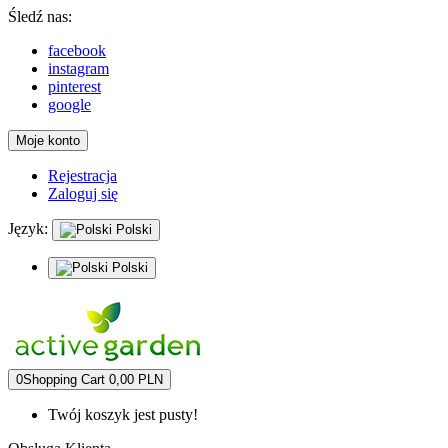
Śledź nas:
facebook
instagram
pinterest
google
Moje konto
Rejestracja
Zaloguj się
Język:
Polski
Polski
0
Shopping Cart
0,00 PLN
Twój koszyk jest pusty!