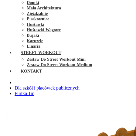
Domki
Mała Architektura
Zjeżdżalnie
Piaskownice
Huśtawki
Huśtawki Wagowe
Bujaki
Karuzele
Linaria
STREET WORKOUT
Zestaw Do Street Workout Mini
Zestaw Do Street Workout Medium
KONTAKT
Dla szkół i placówek publicznych
Furtka 1m