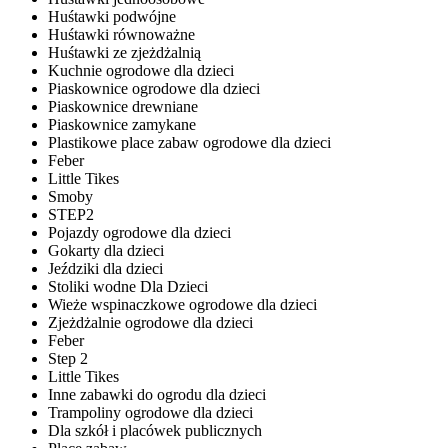
Huśtawki podwójne
Huśtawki równoważne
Huśtawki ze zjeżdżalnią
Kuchnie ogrodowe dla dzieci
Piaskownice ogrodowe dla dzieci
Piaskownice drewniane
Piaskownice zamykane
Plastikowe place zabaw ogrodowe dla dzieci
Feber
Little Tikes
Smoby
STEP2
Pojazdy ogrodowe dla dzieci
Gokarty dla dzieci
Jeździki dla dzieci
Stoliki wodne Dla Dzieci
Wieże wspinaczkowe ogrodowe dla dzieci
Zjeżdżalnie ogrodowe dla dzieci
Feber
Step 2
Little Tikes
Inne zabawki do ogrodu dla dzieci
Trampoliny ogrodowe dla dzieci
Dla szkół i placówek publicznych