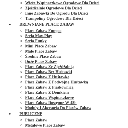
Wieże Wspinaczkowe Ogrodowe Dla Dzieci
Zjeżdżalnie Ogrodowe Dla Dzieci
Inne Zabawki Do Ogrodu Dla Dzieci
Trampoliny Ogrodowe Dla Dzieci
DREWNIANE PLACE ZABAW
Place Zabaw Fungoo
Seria Max-Play
Seria Funky
Mini Place Zabaw
Małe Place Zabaw
Średnie Place Zabaw
Duże Place Zabaw
Place Zabaw Ze Zjeżdżalnią
Place Zabaw Bez Huśtawki
Place Zabaw Z Huśtawką
Place Zabaw Z Podwójną Huśtawką
Place Zabaw Z Piaskownicą
Place Zabaw Z Domkiem
Place Zabaw Wspinaczkowe
Place Zabaw Dostępne W 48h
Moduły I Akcesoria Do Placów Zabaw
PUBLICZNE
Place Zabaw
Metalowe Place Zabaw