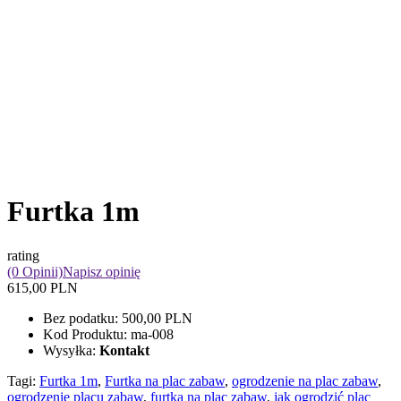
Furtka 1m
rating
(0 Opinii)
Napisz opinię
615,00 PLN
Bez podatku:
500,00 PLN
Kod Produktu:
ma-008
Wysyłka:
Kontakt
Tagi:
Furtka 1m
,
Furtka na plac zabaw
,
ogrodzenie na plac zabaw
,
ogrodzenie placu zabaw
,
furtka na plac zabaw
,
jak ogrodzić plac