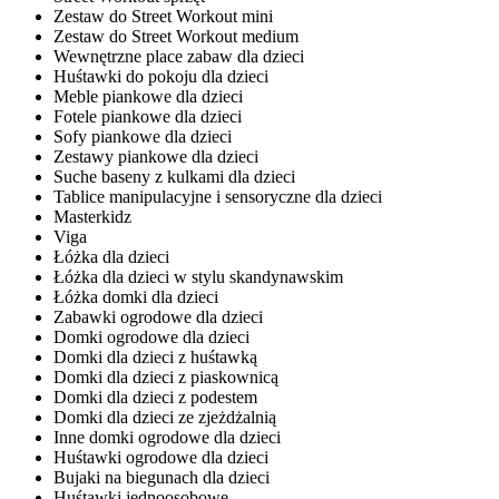
Zestaw do Street Workout mini
Zestaw do Street Workout medium
Wewnętrzne place zabaw dla dzieci
Huśtawki do pokoju dla dzieci
Meble piankowe dla dzieci
Fotele piankowe dla dzieci
Sofy piankowe dla dzieci
Zestawy piankowe dla dzieci
Suche baseny z kulkami dla dzieci
Tablice manipulacyjne i sensoryczne dla dzieci
Masterkidz
Viga
Łóżka dla dzieci
Łóżka dla dzieci w stylu skandynawskim
Łóżka domki dla dzieci
Zabawki ogrodowe dla dzieci
Domki ogrodowe dla dzieci
Domki dla dzieci z huśtawką
Domki dla dzieci z piaskownicą
Domki dla dzieci z podestem
Domki dla dzieci ze zjeżdżalnią
Inne domki ogrodowe dla dzieci
Huśtawki ogrodowe dla dzieci
Bujaki na biegunach dla dzieci
Huśtawki jednoosobowe