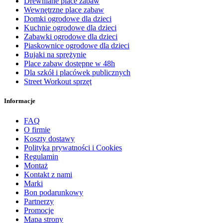
Drewniane place zabaw
Wewnętrzne place zabaw
Domki ogrodowe dla dzieci
Kuchnie ogrodowe dla dzieci
Zabawki ogrodowe dla dzieci
Piaskownice ogrodowe dla dzieci
Bujaki na sprężynie
Place zabaw dostępne w 48h
Dla szkół i placówek publicznych
Street Workout sprzęt
Informacje
FAQ
O firmie
Koszty dostawy
Polityka prywatności i Cookies
Regulamin
Montaż
Kontakt z nami
Marki
Bon podarunkowy
Partnerzy
Promocje
Mapa strony