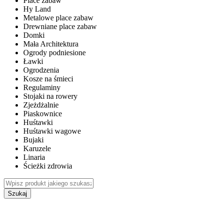
Place zabaw
Hy Land
Metalowe place zabaw
Drewniane place zabaw
Domki
Mała Architektura
Ogrody podniesione
Ławki
Ogrodzenia
Kosze na śmieci
Regulaminy
Stojaki na rowery
Zjeżdżalnie
Piaskownice
Huśtawki
Huśtawki wagowe
Bujaki
Karuzele
Linaria
Ścieżki zdrowia
Szukaj
WEWNĘTRZNE PLACE ZABAW