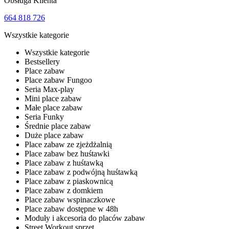
Obsługa Klienta
664 818 726
Wszystkie kategorie
Wszystkie kategorie
Bestsellery
Place zabaw
Place zabaw Fungoo
Seria Max-play
Mini place zabaw
Małe place zabaw
Seria Funky
Średnie place zabaw
Duże place zabaw
Place zabaw ze zjeżdżalnią
Place zabaw bez huśtawki
Place zabaw z huśtawką
Place zabaw z podwójną huśtawką
Place zabaw z piaskownicą
Place zabaw z domkiem
Place zabaw wspinaczkowe
Place zabaw dostępne w 48h
Moduły i akcesoria do placów zabaw
Street Workout sprzęt