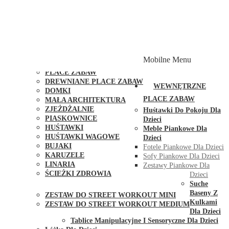
PLACE ZABAW Z PODWÓJNĄ HUŚTAWKĄ
PLACE ZABAW Z PIASKOWNICĄ
PLACE ZABAW Z DOMKIEM
PLACE ZABAW WSPINACZKOWE
PLACE ZABAW DOSTĘPNE W 48H
MODUŁY I AKCESORIA DO PLACÓW ZABAW
Mobilne Menu
PUBLICZNE
PLACE ZABAW
DREWNIANE PLACE ZABAW
WEWNĘTRZNE
DOMKI
PLACE ZABAW
MAŁA ARCHITEKTURA
ZJEŻDŻALNIE
Huśtawki Do Pokoju Dla
PIASKOWNICE
Dzieci
HUŚTAWKI
Meble Piankowe Dla
HUŚTAWKI WAGOWE
Dzieci
BUJAKI
Fotele Piankowe Dla Dzieci
KARUZELE
Sofy Piankowe Dla Dzieci
LINARIA
Zestawy Piankowe Dla
ŚCIEŻKI ZDROWIA
Dzieci
STREET WORKOUT
Suche
Baseny Z
ZESTAW DO STREET WORKOUT MINI
Kulkami
ZESTAW DO STREET WORKOUT MEDIUM
Dla Dzieci
KONTAKT
Tablice Manipulacyjne I Sensoryczne Dla Dzieci