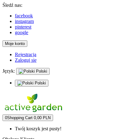
Śledź nas:
facebook
instagram
pinterest
google
Moje konto
Rejestracja
Zaloguj się
Język:
Polski
Polski
0
Shopping Cart
0,00 PLN
Twój koszyk jest pusty!