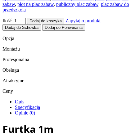
zabaw
,
płot na plac zabaw
,
publiczny plac zabaw
,
plac zabaw do
przedszkola
Ilość
Zapytaj o produkt
Dodaj do koszyka
Dodaj do Schowka
Dodaj do Porównania
Opcja
Montażu
Profesjonalna
Obsługa
Atrakcyjne
Ceny
Opis
Specyfikacja
Opinie (0)
Furtka 1m