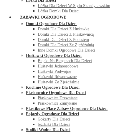
Łóżka Dla Dzieci
Łóżka Dla Dzieci W Stylu Skandynawskim
Łóżka Domki Dla Dzieci
ZABAWKI OGRODOWE
Domki Ogrodowe Dla Dzieci
Domki Dla Dzieci Z Huśtawką
Domki Dla Dzieci Z Piaskownicą
Domki Dla Dzieci Z Podestem
Domki Dla Dzieci Ze Zjeżdżalnią
Inne Domki Ogrodowe Dla Dzieci
Huśtawki Ogrodowe Dla Dzieci
Bujaki Na Biegunach Dla Dzieci
Huśtawki Jednoosobowe
Huśtawki Podwójne
Huśtawki Równoważne
Huśtawki Ze Zjeżdżalnią
Kuchnie Ogrodowe Dla Dzieci
Piaskownice Ogrodowe Dla Dzieci
Piaskownice Drewniane
Piaskownice Zamykane
Plastikowe Place Zabaw Ogrodowe Dla Dzieci
Pojazdy Ogrodowe Dla Dzieci
Gokarty Dla Dzieci
Jeździki Dla Dzieci
Stoliki Wodne Dla Dzieci