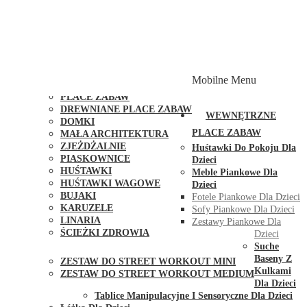
PLACE ZABAW Z PODWÓJNĄ HUŚTAWKĄ
PLACE ZABAW Z PIASKOWNICĄ
PLACE ZABAW Z DOMKIEM
PLACE ZABAW WSPINACZKOWE
PLACE ZABAW DOSTĘPNE W 48H
MODUŁY I AKCESORIA DO PLACÓW ZABAW
Mobilne Menu
PUBLICZNE
PLACE ZABAW
DREWNIANE PLACE ZABAW
WEWNĘTRZNE
DOMKI
PLACE ZABAW
MAŁA ARCHITEKTURA
ZJEŻDŻALNIE
Huśtawki Do Pokoju Dla
PIASKOWNICE
Dzieci
HUŚTAWKI
Meble Piankowe Dla
HUŚTAWKI WAGOWE
Dzieci
BUJAKI
Fotele Piankowe Dla Dzieci
KARUZELE
Sofy Piankowe Dla Dzieci
LINARIA
Zestawy Piankowe Dla
ŚCIEŻKI ZDROWIA
Dzieci
STREET WORKOUT
Suche
Baseny Z
ZESTAW DO STREET WORKOUT MINI
Kulkami
ZESTAW DO STREET WORKOUT MEDIUM
Dla Dzieci
KONTAKT
Tablice Manipulacyjne I Sensoryczne Dla Dzieci