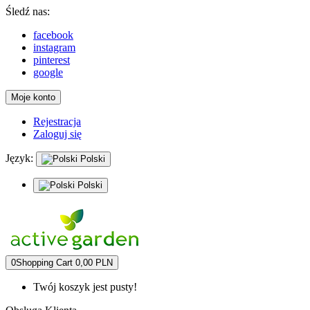
Śledź nas:
facebook
instagram
pinterest
google
Moje konto
Rejestracja
Zaloguj się
Język:
Polski
Polski
0
Shopping Cart
0,00 PLN
Twój koszyk jest pusty!