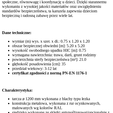
społeczne, równowagę i koordynację u dzieci. Dzięki starannemu
wykonaniu z wysokiej jakości materiałów oraz uwzględnieniu
standardów bezpieczeństwa, ta karuzela zapewnia dzieciom
bezpieczną i radosną zabawę przez wiele lat.
Dane techniczne:
wymiar (m) wys. x szer. x dł.: 0.75 x 1.20 x 1.20
obszar bezpiecznej obwiedni [m]: 5.20 x 5.20
wysokość swobodnego upadku HIC [m]: 0.75
wymagana nawierzchnia: trawa, darń, grunt rodzimy
powierzchnia strefy bezpieczeństwa [m²]: 21.0
głębokość posadowienia [cm]: 35
przedział wiekowy: 3-12 lat
certyfikat zgodności z normą PN-EN 1176-1
Charakterystyka:
tarcza ø 1200 mm wykonana z blachy typu łezka
konstrukcja metalowa, wykonana z rur ocynkowanych,
malowanych wg kolorów RAL
siedzisko wykonane ze sklejki antypoślizgowej/opcjonalnie z