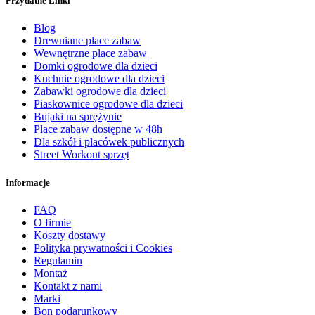
Przydatne Linki
Blog
Drewniane place zabaw
Wewnętrzne place zabaw
Domki ogrodowe dla dzieci
Kuchnie ogrodowe dla dzieci
Zabawki ogrodowe dla dzieci
Piaskownice ogrodowe dla dzieci
Bujaki na sprężynie
Place zabaw dostępne w 48h
Dla szkół i placówek publicznych
Street Workout sprzęt
Informacje
FAQ
O firmie
Koszty dostawy
Polityka prywatności i Cookies
Regulamin
Montaż
Kontakt z nami
Marki
Bon podarunkowy