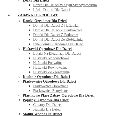
Łóżka Dla Dzieci
Łóżka Dla Dzieci W Stylu Skandynawskim
Łóżka Domki Dla Dzieci
ZABAWKI OGRODOWE
Domki Ogrodowe Dla Dzieci
Domki Dla Dzieci Z Huśtawką
Domki Dla Dzieci Z Piaskownicą
Domki Dla Dzieci Z Podestem
Domki Dla Dzieci Ze Zjeżdżalnią
Inne Domki Ogrodowe Dla Dzieci
Huśtawki Ogrodowe Dla Dzieci
Bujaki Na Biegunach Dla Dzieci
Huśtawki Jednoosobowe
Huśtawki Podwójne
Huśtawki Równoważne
Huśtawki Ze Zjeżdżalnią
Kuchnie Ogrodowe Dla Dzieci
Piaskownice Ogrodowe Dla Dzieci
Piaskownice Drewniane
Piaskownice Zamykane
Plastikowe Place Zabaw Ogrodowe Dla Dzieci
Pojazdy Ogrodowe Dla Dzieci
Gokarty Dla Dzieci
Jeździki Dla Dzieci
Stoliki Wodne Dla Dzieci