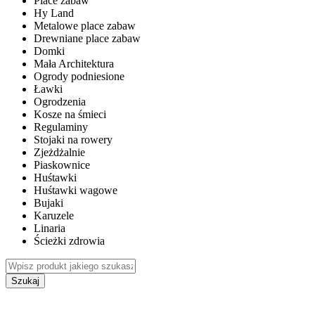
Place zabaw
Hy Land
Metalowe place zabaw
Drewniane place zabaw
Domki
Mała Architektura
Ogrody podniesione
Ławki
Ogrodzenia
Kosze na śmieci
Regulaminy
Stojaki na rowery
Zjeżdżalnie
Piaskownice
Huśtawki
Huśtawki wagowe
Bujaki
Karuzele
Linaria
Ścieżki zdrowia
Szukaj
WEWNĘTRZNE PLACE ZABAW