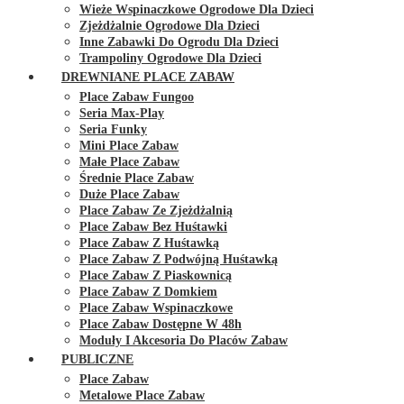
Wieże Wspinaczkowe Ogrodowe Dla Dzieci
Zjeżdżalnie Ogrodowe Dla Dzieci
Inne Zabawki Do Ogrodu Dla Dzieci
Trampoliny Ogrodowe Dla Dzieci
DREWNIANE PLACE ZABAW
Place Zabaw Fungoo
Seria Max-Play
Seria Funky
Mini Place Zabaw
Małe Place Zabaw
Średnie Place Zabaw
Duże Place Zabaw
Place Zabaw Ze Zjeżdżalnią
Place Zabaw Bez Huśtawki
Place Zabaw Z Huśtawką
Place Zabaw Z Podwójną Huśtawką
Place Zabaw Z Piaskownicą
Place Zabaw Z Domkiem
Place Zabaw Wspinaczkowe
Place Zabaw Dostępne W 48h
Moduły I Akcesoria Do Placów Zabaw
PUBLICZNE
Place Zabaw
Metalowe Place Zabaw