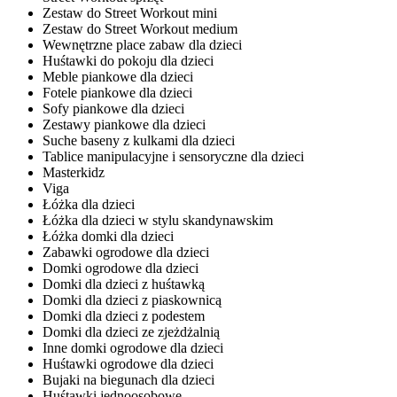
Zestaw do Street Workout mini
Zestaw do Street Workout medium
Wewnętrzne place zabaw dla dzieci
Huśtawki do pokoju dla dzieci
Meble piankowe dla dzieci
Fotele piankowe dla dzieci
Sofy piankowe dla dzieci
Zestawy piankowe dla dzieci
Suche baseny z kulkami dla dzieci
Tablice manipulacyjne i sensoryczne dla dzieci
Masterkidz
Viga
Łóżka dla dzieci
Łóżka dla dzieci w stylu skandynawskim
Łóżka domki dla dzieci
Zabawki ogrodowe dla dzieci
Domki ogrodowe dla dzieci
Domki dla dzieci z huśtawką
Domki dla dzieci z piaskownicą
Domki dla dzieci z podestem
Domki dla dzieci ze zjeżdżalnią
Inne domki ogrodowe dla dzieci
Huśtawki ogrodowe dla dzieci
Bujaki na biegunach dla dzieci
Huśtawki jednoosobowe