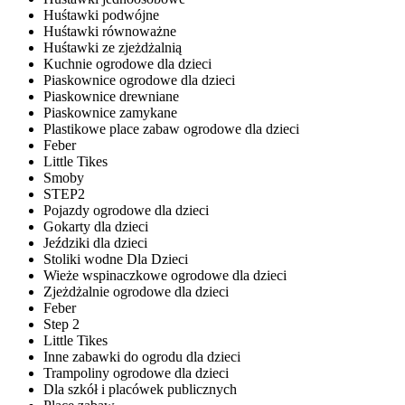
Huśtawki podwójne
Huśtawki równoważne
Huśtawki ze zjeżdżalnią
Kuchnie ogrodowe dla dzieci
Piaskownice ogrodowe dla dzieci
Piaskownice drewniane
Piaskownice zamykane
Plastikowe place zabaw ogrodowe dla dzieci
Feber
Little Tikes
Smoby
STEP2
Pojazdy ogrodowe dla dzieci
Gokarty dla dzieci
Jeździki dla dzieci
Stoliki wodne Dla Dzieci
Wieże wspinaczkowe ogrodowe dla dzieci
Zjeżdżalnie ogrodowe dla dzieci
Feber
Step 2
Little Tikes
Inne zabawki do ogrodu dla dzieci
Trampoliny ogrodowe dla dzieci
Dla szkół i placówek publicznych