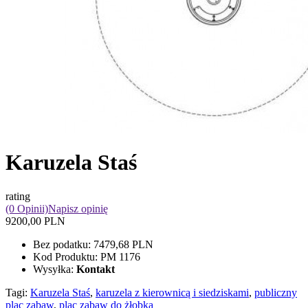
Karuzela Staś
rating
(0 Opinii)
Napisz opinię
9200,00 PLN
Bez podatku:
7479,68 PLN
Kod Produktu:
PM 1176
Wysyłka:
Kontakt
Tagi:
Karuzela Staś
,
karuzela z kierownicą i siedziskami
,
publiczny
plac zabaw
,
plac zabaw do żłobka