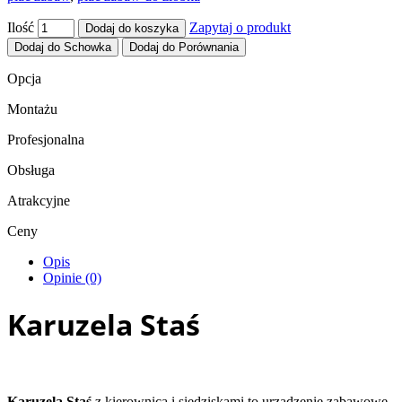
Ilość
Zapytaj o produkt
Dodaj do koszyka
Dodaj do Schowka
Dodaj do Porównania
Opcja
Montażu
Profesjonalna
Obsługa
Atrakcyjne
Ceny
Opis
Opinie (0)
Karuzela Staś
Karuzela Staś
z kierownicą i siedziskami to urządzenie zabawowe,