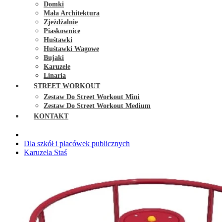
Domki
Mała Architektura
Zjeżdżalnie
Piaskownice
Huśtawki
Huśtawki Wagowe
Bujaki
Karuzele
Linaria
STREET WORKOUT
Zestaw Do Street Workout Mini
Zestaw Do Street Workout Medium
KONTAKT
Dla szkół i placówek publicznych
Karuzela Staś