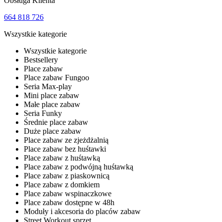
Obsługa Klienta
664 818 726
Wszystkie kategorie
Wszystkie kategorie
Bestsellery
Place zabaw
Place zabaw Fungoo
Seria Max-play
Mini place zabaw
Małe place zabaw
Seria Funky
Średnie place zabaw
Duże place zabaw
Place zabaw ze zjeżdżalnią
Place zabaw bez huśtawki
Place zabaw z huśtawką
Place zabaw z podwójną huśtawką
Place zabaw z piaskownicą
Place zabaw z domkiem
Place zabaw wspinaczkowe
Place zabaw dostępne w 48h
Moduły i akcesoria do placów zabaw
Street Workout sprzęt