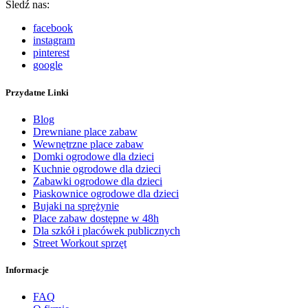
Śledź nas:
facebook
instagram
pinterest
google
Przydatne Linki
Blog
Drewniane place zabaw
Wewnętrzne place zabaw
Domki ogrodowe dla dzieci
Kuchnie ogrodowe dla dzieci
Zabawki ogrodowe dla dzieci
Piaskownice ogrodowe dla dzieci
Bujaki na sprężynie
Place zabaw dostępne w 48h
Dla szkół i placówek publicznych
Street Workout sprzęt
Informacje
FAQ