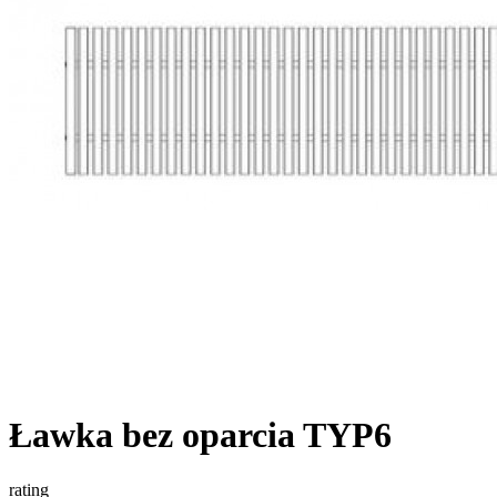
Ławka bez oparcia TYP6
rating