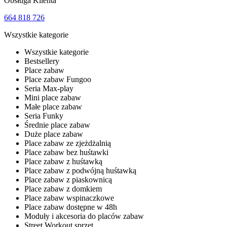
Obsługa Klienta
664 818 726
Wszystkie kategorie
Wszystkie kategorie
Bestsellery
Place zabaw
Place zabaw Fungoo
Seria Max-play
Mini place zabaw
Małe place zabaw
Seria Funky
Średnie place zabaw
Duże place zabaw
Place zabaw ze zjeżdżalnią
Place zabaw bez huśtawki
Place zabaw z huśtawką
Place zabaw z podwójną huśtawką
Place zabaw z piaskownicą
Place zabaw z domkiem
Place zabaw wspinaczkowe
Place zabaw dostępne w 48h
Moduły i akcesoria do placów zabaw
Street Workout sprzęt