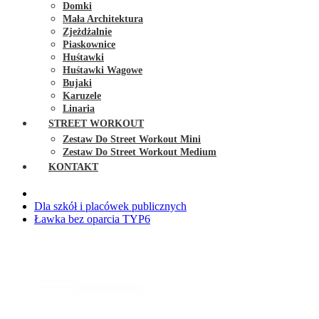
Domki
Mała Architektura
Zjeżdżalnie
Piaskownice
Huśtawki
Huśtawki Wagowe
Bujaki
Karuzele
Linaria
STREET WORKOUT
Zestaw Do Street Workout Mini
Zestaw Do Street Workout Medium
KONTAKT
Dla szkół i placówek publicznych
Ławka bez oparcia TYP6