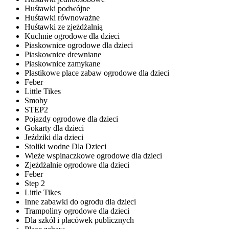
Huśtawki podwójne
Huśtawki równoważne
Huśtawki ze zjeżdżalnią
Kuchnie ogrodowe dla dzieci
Piaskownice ogrodowe dla dzieci
Piaskownice drewniane
Piaskownice zamykane
Plastikowe place zabaw ogrodowe dla dzieci
Feber
Little Tikes
Smoby
STEP2
Pojazdy ogrodowe dla dzieci
Gokarty dla dzieci
Jeździki dla dzieci
Stoliki wodne Dla Dzieci
Wieże wspinaczkowe ogrodowe dla dzieci
Zjeżdżalnie ogrodowe dla dzieci
Feber
Step 2
Little Tikes
Inne zabawki do ogrodu dla dzieci
Trampoliny ogrodowe dla dzieci
Dla szkół i placówek publicznych