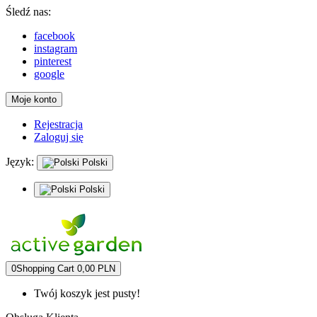
Śledź nas:
facebook
instagram
pinterest
google
Moje konto
Rejestracja
Zaloguj się
Język:
Polski
Polski
0
Shopping Cart
0,00 PLN
Twój koszyk jest pusty!