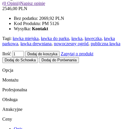
(0 Opinii)
Napisz opinię
2546,00 PLN
Bez podatku:
2069,92 PLN
Kod Produktu:
PM 5126
Wysyłka:
Kontakt
Tagi:
ławka miejska
,
ławka do parku
,
ławka
,
ławeczka
,
ławka
parkowa
,
ławka drewniana
,
nowoczesny ogród
,
publiczna ławka
Ilość
Zapytaj o produkt
Dodaj do koszyka
Dodaj do Schowka
Dodaj do Porównania
Opcja
Montażu
Profesjonalna
Obsługa
Atrakcyjne
Ceny
Opis