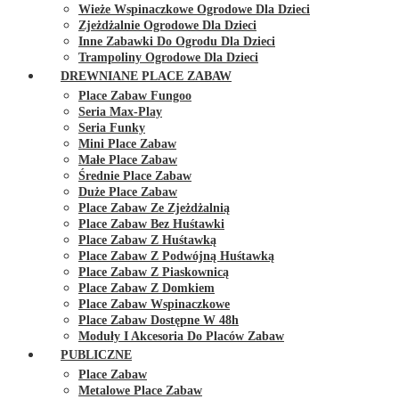
Wieże Wspinaczkowe Ogrodowe Dla Dzieci
Zjeżdżalnie Ogrodowe Dla Dzieci
Inne Zabawki Do Ogrodu Dla Dzieci
Trampoliny Ogrodowe Dla Dzieci
DREWNIANE PLACE ZABAW
Place Zabaw Fungoo
Seria Max-Play
Seria Funky
Mini Place Zabaw
Małe Place Zabaw
Średnie Place Zabaw
Duże Place Zabaw
Place Zabaw Ze Zjeżdżalnią
Place Zabaw Bez Huśtawki
Place Zabaw Z Huśtawką
Place Zabaw Z Podwójną Huśtawką
Place Zabaw Z Piaskownicą
Place Zabaw Z Domkiem
Place Zabaw Wspinaczkowe
Place Zabaw Dostępne W 48h
Moduły I Akcesoria Do Placów Zabaw
PUBLICZNE
Place Zabaw
Metalowe Place Zabaw