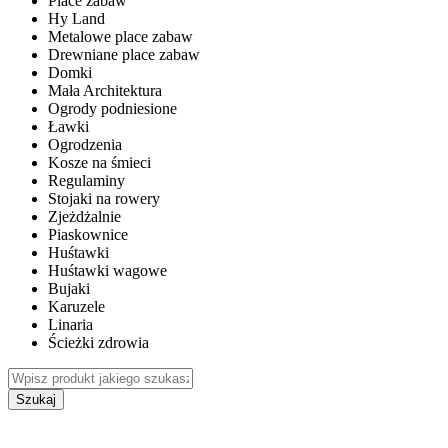
Place zabaw
Hy Land
Metalowe place zabaw
Drewniane place zabaw
Domki
Mała Architektura
Ogrody podniesione
Ławki
Ogrodzenia
Kosze na śmieci
Regulaminy
Stojaki na rowery
Zjeżdżalnie
Piaskownice
Huśtawki
Huśtawki wagowe
Bujaki
Karuzele
Linaria
Ścieżki zdrowia
Szukaj
WEWNĘTRZNE PLACE ZABAW