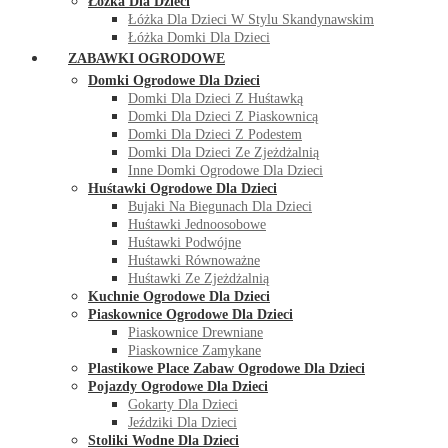
Łóżka Dla Dzieci
Łóżka Dla Dzieci W Stylu Skandynawskim
Łóżka Domki Dla Dzieci
ZABAWKI OGRODOWE
Domki Ogrodowe Dla Dzieci
Domki Dla Dzieci Z Huśtawką
Domki Dla Dzieci Z Piaskownicą
Domki Dla Dzieci Z Podestem
Domki Dla Dzieci Ze Zjeżdżalnią
Inne Domki Ogrodowe Dla Dzieci
Huśtawki Ogrodowe Dla Dzieci
Bujaki Na Biegunach Dla Dzieci
Huśtawki Jednoosobowe
Huśtawki Podwójne
Huśtawki Równoważne
Huśtawki Ze Zjeżdżalnią
Kuchnie Ogrodowe Dla Dzieci
Piaskownice Ogrodowe Dla Dzieci
Piaskownice Drewniane
Piaskownice Zamykane
Plastikowe Place Zabaw Ogrodowe Dla Dzieci
Pojazdy Ogrodowe Dla Dzieci
Gokarty Dla Dzieci
Jeździki Dla Dzieci
Stoliki Wodne Dla Dzieci