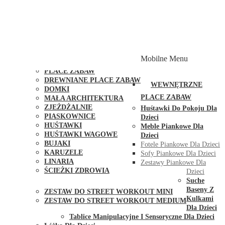
PLACE ZABAW Z PODWÓJNĄ HUŚTAWKĄ
PLACE ZABAW Z PIASKOWNICĄ
PLACE ZABAW Z DOMKIEM
PLACE ZABAW WSPINACZKOWE
PLACE ZABAW DOSTĘPNE W 48H
MODUŁY I AKCESORIA DO PLACÓW ZABAW
Mobilne Menu
PUBLICZNE
PLACE ZABAW
DREWNIANE PLACE ZABAW
WEWNĘTRZNE
DOMKI
PLACE ZABAW
MAŁA ARCHITEKTURA
ZJEŻDŻALNIE
Huśtawki Do Pokoju Dla
PIASKOWNICE
Dzieci
HUŚTAWKI
Meble Piankowe Dla
HUŚTAWKI WAGOWE
Dzieci
BUJAKI
Fotele Piankowe Dla Dzieci
KARUZELE
Sofy Piankowe Dla Dzieci
LINARIA
Zestawy Piankowe Dla
ŚCIEŻKI ZDROWIA
Dzieci
STREET WORKOUT
Suche
Baseny Z
ZESTAW DO STREET WORKOUT MINI
Kulkami
ZESTAW DO STREET WORKOUT MEDIUM
Dla Dzieci
KONTAKT
Tablice Manipulacyjne I Sensoryczne Dla Dzieci