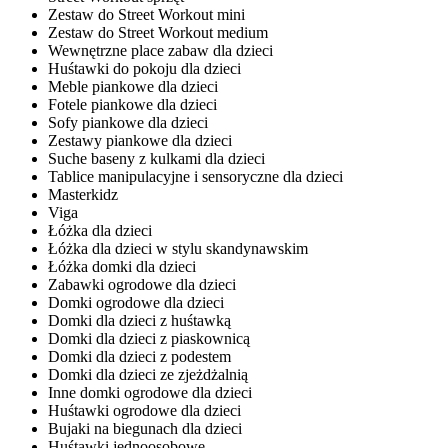
Zestaw do Street Workout mini
Zestaw do Street Workout medium
Wewnętrzne place zabaw dla dzieci
Huśtawki do pokoju dla dzieci
Meble piankowe dla dzieci
Fotele piankowe dla dzieci
Sofy piankowe dla dzieci
Zestawy piankowe dla dzieci
Suche baseny z kulkami dla dzieci
Tablice manipulacyjne i sensoryczne dla dzieci
Masterkidz
Viga
Łóżka dla dzieci
Łóżka dla dzieci w stylu skandynawskim
Łóżka domki dla dzieci
Zabawki ogrodowe dla dzieci
Domki ogrodowe dla dzieci
Domki dla dzieci z huśtawką
Domki dla dzieci z piaskownicą
Domki dla dzieci z podestem
Domki dla dzieci ze zjeżdżalnią
Inne domki ogrodowe dla dzieci
Huśtawki ogrodowe dla dzieci
Bujaki na biegunach dla dzieci
Huśtawki jednoosobowe