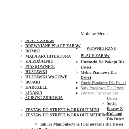
PLACE ZABAW Z PODWÓJNĄ HUŚTAWKĄ
PLACE ZABAW Z PIASKOWNICĄ
PLACE ZABAW Z DOMKIEM
PLACE ZABAW WSPINACZKOWE
PLACE ZABAW DOSTĘPNE W 48H
MODUŁY I AKCESORIA DO PLACÓW ZABAW
Mobilne Menu
PUBLICZNE
PLACE ZABAW
DREWNIANE PLACE ZABAW
WEWNĘTRZNE
DOMKI
PLACE ZABAW
MAŁA ARCHITEKTURA
ZJEŻDŻALNIE
Huśtawki Do Pokoju Dla
PIASKOWNICE
Dzieci
HUŚTAWKI
Meble Piankowe Dla
HUŚTAWKI WAGOWE
Dzieci
BUJAKI
Fotele Piankowe Dla Dzieci
KARUZELE
Sofy Piankowe Dla Dzieci
LINARIA
Zestawy Piankowe Dla
ŚCIEŻKI ZDROWIA
Dzieci
STREET WORKOUT
Suche
Baseny Z
ZESTAW DO STREET WORKOUT MINI
Kulkami
ZESTAW DO STREET WORKOUT MEDIUM
Dla Dzieci
KONTAKT
Tablice Manipulacyjne I Sensoryczne Dla Dzieci