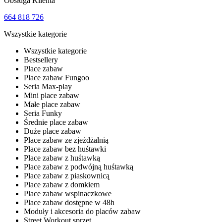
Obsługa Klienta
664 818 726
Wszystkie kategorie
Wszystkie kategorie
Bestsellery
Place zabaw
Place zabaw Fungoo
Seria Max-play
Mini place zabaw
Małe place zabaw
Seria Funky
Średnie place zabaw
Duże place zabaw
Place zabaw ze zjeżdżalnią
Place zabaw bez huśtawki
Place zabaw z huśtawką
Place zabaw z podwójną huśtawką
Place zabaw z piaskownicą
Place zabaw z domkiem
Place zabaw wspinaczkowe
Place zabaw dostępne w 48h
Moduły i akcesoria do placów zabaw
Street Workout sprzęt