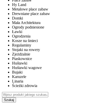
Place zabaw
Hy Land
Metalowe place zabaw
Drewniane place zabaw
Domki
Mała Architektura
Ogrody podniesione
Ławki
Ogrodzenia
Kosze na śmieci
Regulaminy
Stojaki na rowery
Zjeżdżalnie
Piaskownice
Huśtawki
Huśtawki wagowe
Bujaki
Karuzele
Linaria
Ścieżki zdrowia
Szukaj
WEWNĘTRZNE PLACE ZABAW