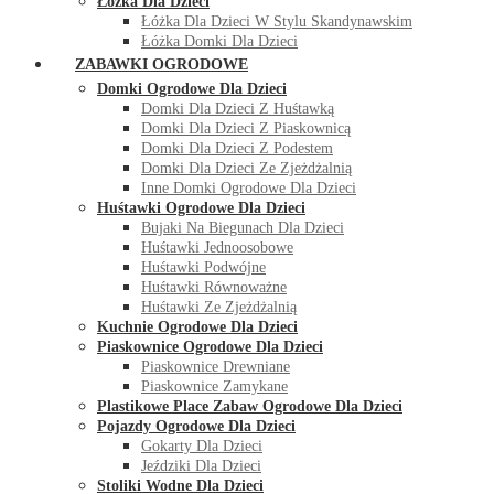
Łóżka Dla Dzieci
Łóżka Dla Dzieci W Stylu Skandynawskim
Łóżka Domki Dla Dzieci
ZABAWKI OGRODOWE
Domki Ogrodowe Dla Dzieci
Domki Dla Dzieci Z Huśtawką
Domki Dla Dzieci Z Piaskownicą
Domki Dla Dzieci Z Podestem
Domki Dla Dzieci Ze Zjeżdżalnią
Inne Domki Ogrodowe Dla Dzieci
Huśtawki Ogrodowe Dla Dzieci
Bujaki Na Biegunach Dla Dzieci
Huśtawki Jednoosobowe
Huśtawki Podwójne
Huśtawki Równoważne
Huśtawki Ze Zjeżdżalnią
Kuchnie Ogrodowe Dla Dzieci
Piaskownice Ogrodowe Dla Dzieci
Piaskownice Drewniane
Piaskownice Zamykane
Plastikowe Place Zabaw Ogrodowe Dla Dzieci
Pojazdy Ogrodowe Dla Dzieci
Gokarty Dla Dzieci
Jeździki Dla Dzieci
Stoliki Wodne Dla Dzieci