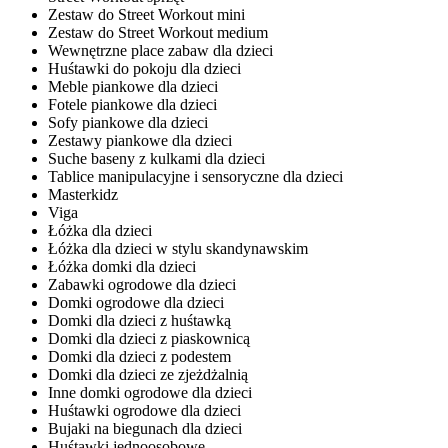
Zestaw do Street Workout mini
Zestaw do Street Workout medium
Wewnętrzne place zabaw dla dzieci
Huśtawki do pokoju dla dzieci
Meble piankowe dla dzieci
Fotele piankowe dla dzieci
Sofy piankowe dla dzieci
Zestawy piankowe dla dzieci
Suche baseny z kulkami dla dzieci
Tablice manipulacyjne i sensoryczne dla dzieci
Masterkidz
Viga
Łóżka dla dzieci
Łóżka dla dzieci w stylu skandynawskim
Łóżka domki dla dzieci
Zabawki ogrodowe dla dzieci
Domki ogrodowe dla dzieci
Domki dla dzieci z huśtawką
Domki dla dzieci z piaskownicą
Domki dla dzieci z podestem
Domki dla dzieci ze zjeżdżalnią
Inne domki ogrodowe dla dzieci
Huśtawki ogrodowe dla dzieci
Bujaki na biegunach dla dzieci
Huśtawki jednoosobowe