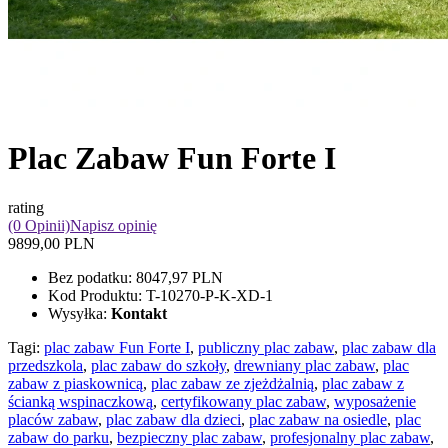
Plac Zabaw Fun Forte I
rating
(0 Opinii)
Napisz opinię
9899,00 PLN
Bez podatku:
8047,97 PLN
Kod Produktu:
T-10270-P-K-XD-1
Wysyłka:
Kontakt
Tagi:
plac zabaw Fun Forte I
,
publiczny plac zabaw
,
plac zabaw dla
przedszkola
,
plac zabaw do szkoły
,
drewniany plac zabaw
,
plac
zabaw z piaskownicą
,
plac zabaw ze zjeżdżalnią
,
plac zabaw z
ścianką wspinaczkową
,
certyfikowany plac zabaw
,
wyposażenie
placów zabaw
,
plac zabaw dla dzieci
,
plac zabaw na osiedle
,
plac
zabaw do parku
,
bezpieczny plac zabaw
,
profesjonalny plac zabaw
,