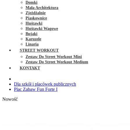
Domki
Mała Architektura
Zjeżdżalnie
Piaskownice
Huśtawki
Huśtawki Wagowe
Bujaki
Karuzele
Linaria
STREET WORKOUT
Zestaw Do Street Workout Mini
Zestaw Do Street Workout Medium
KONTAKT
Dla szkół i placówek publicznych
Plac Zabaw Fun Forte I
Nowość