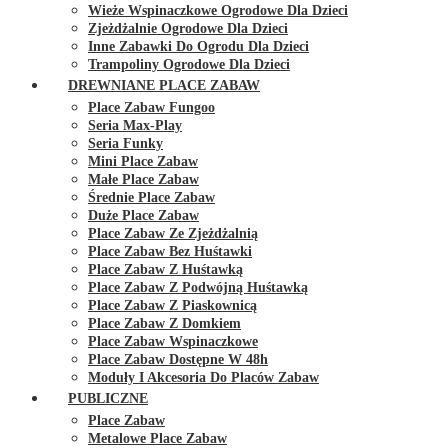
Wieże Wspinaczkowe Ogrodowe Dla Dzieci
Zjeżdżalnie Ogrodowe Dla Dzieci
Inne Zabawki Do Ogrodu Dla Dzieci
Trampoliny Ogrodowe Dla Dzieci
DREWNIANE PLACE ZABAW
Place Zabaw Fungoo
Seria Max-Play
Seria Funky
Mini Place Zabaw
Małe Place Zabaw
Średnie Place Zabaw
Duże Place Zabaw
Place Zabaw Ze Zjeżdżalnią
Place Zabaw Bez Huśtawki
Place Zabaw Z Huśtawką
Place Zabaw Z Podwójną Huśtawką
Place Zabaw Z Piaskownicą
Place Zabaw Z Domkiem
Place Zabaw Wspinaczkowe
Place Zabaw Dostępne W 48h
Moduły I Akcesoria Do Placów Zabaw
PUBLICZNE
Place Zabaw
Metalowe Place Zabaw