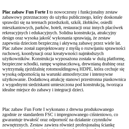
Plac zabaw Fun Forte I
to nowoczesny i funkcjonalny zestaw
zabawowy przeznaczony do użytku publicznego, który doskonale
sprawdzi się na terenach przedszkoli, szkół, żłobków, osiedli
mieszkaniowych, parków, hoteli, restauracji oraz innych placówek
rekreacyjnych i edukacyjnych. Solidna konstrukcja, atrakcyjny
design oraz wysoka jakość wykonania sprawiają, że zestaw
zapewnia dzieciom bezpieczną i aktywną zabawę przez wiele lat.
Plac zabaw został zaprojektowany z myślą o rozwijaniu sprawności
ruchowej, koordynacji oraz kreatywności najmłodszych
użytkowników. Konstrukcja wyposażona została w dużą platformę,
bezpieczne schodki, rampę wspinaczkową, drewnianą drabinę oraz
wytrzymałą zjeżdżalnię rotomouldingową HDPE, która cechuje się
wysoką odpornością na warunki atmosferyczne i intensywne
użytkowanie. Dodatkową atrakcję stanowi przestronna piaskownica
z wygodnymi siedziskami umieszczona pod konstrukcją, tworząca
idealne miejsce do zabawy i integracji dzieci.
Plac zabaw Fun Forte I wykonano z drewna produkowanego
zgodnie ze standardem FSC i impregnowanego ciśnieniowo, co
gwarantuje trwałość oraz odporność na działanie czynników
zewnętrznych. Zestaw zawiera również profesjonalną ściankę