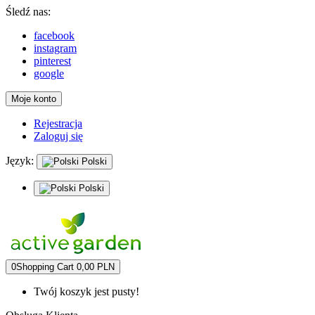
Śledź nas:
facebook
instagram
pinterest
google
Moje konto
Rejestracja
Zaloguj się
Język:
Polski
Polski
0
Shopping Cart
0,00 PLN
Twój koszyk jest pusty!