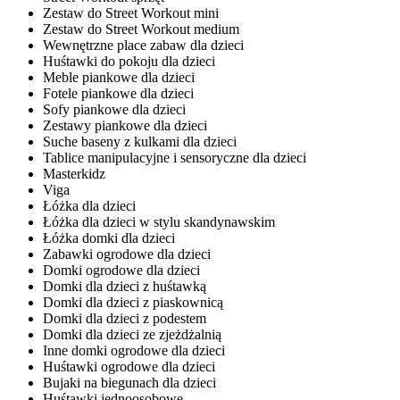
Zestaw do Street Workout mini
Zestaw do Street Workout medium
Wewnętrzne place zabaw dla dzieci
Huśtawki do pokoju dla dzieci
Meble piankowe dla dzieci
Fotele piankowe dla dzieci
Sofy piankowe dla dzieci
Zestawy piankowe dla dzieci
Suche baseny z kulkami dla dzieci
Tablice manipulacyjne i sensoryczne dla dzieci
Masterkidz
Viga
Łóżka dla dzieci
Łóżka dla dzieci w stylu skandynawskim
Łóżka domki dla dzieci
Zabawki ogrodowe dla dzieci
Domki ogrodowe dla dzieci
Domki dla dzieci z huśtawką
Domki dla dzieci z piaskownicą
Domki dla dzieci z podestem
Domki dla dzieci ze zjeżdżalnią
Inne domki ogrodowe dla dzieci
Huśtawki ogrodowe dla dzieci
Bujaki na biegunach dla dzieci
Huśtawki jednoosobowe