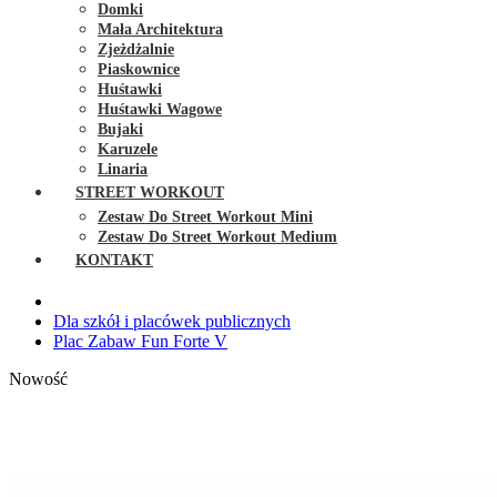
Domki
Mała Architektura
Zjeżdżalnie
Piaskownice
Huśtawki
Huśtawki Wagowe
Bujaki
Karuzele
Linaria
STREET WORKOUT
Zestaw Do Street Workout Mini
Zestaw Do Street Workout Medium
KONTAKT
Dla szkół i placówek publicznych
Plac Zabaw Fun Forte V
Nowość