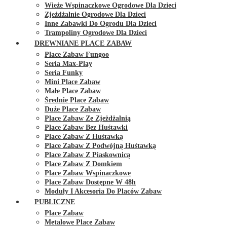
Wieże Wspinaczkowe Ogrodowe Dla Dzieci
Zjeżdżalnie Ogrodowe Dla Dzieci
Inne Zabawki Do Ogrodu Dla Dzieci
Trampoliny Ogrodowe Dla Dzieci
DREWNIANE PLACE ZABAW
Place Zabaw Fungoo
Seria Max-Play
Seria Funky
Mini Place Zabaw
Małe Place Zabaw
Średnie Place Zabaw
Duże Place Zabaw
Place Zabaw Ze Zjeżdżalnią
Place Zabaw Bez Huśtawki
Place Zabaw Z Huśtawką
Place Zabaw Z Podwójną Huśtawką
Place Zabaw Z Piaskownicą
Place Zabaw Z Domkiem
Place Zabaw Wspinaczkowe
Place Zabaw Dostępne W 48h
Moduły I Akcesoria Do Placów Zabaw
PUBLICZNE
Place Zabaw
Metalowe Place Zabaw