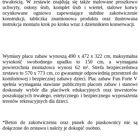
trwałością. W zestawie znajdują się także malowane proszkowo
uchwyty, osłony śrub, komplet śrub i wierteł, stalowe kotwy
ocynkowane ogniowo zapewniające stabilne zakotwiczenie
konstrukcji, tabliczka znamionowa produktu oraz ilustrowana
instrukcja montażu krok po kroku wraz z dziennikiem konserwacji.
Wymiary placu zabaw wynoszą 490 x 472 x 322 cm, maksymalna
wysokość swobodnego upadku to 150 cm, a wymagana
powierzchnia montażowa wynosi 62 m². Strefa bezpieczeństwa
zestawu to 570 x 773 cm, co gwarantuje odpowiednią przestrzeń do
komfortowej i bezpiecznej zabawy dzieci. Plac zabaw Fun Forte V
spełnia wymagania stawiane publicznym placom zabaw i stanowi
doskonały wybór dla placówek edukacyjnych oraz inwestorów
poszukujących trwałego, estetycznego i bezpiecznego wyposażenia
terenów rekreacyjnych dla dzieci.
*Beton do zakotwiczenia oraz piasek do piaskownicy nie są
dołączone do zestawu i należy je dokupić osobno.