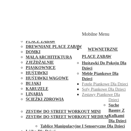
PLACE ZABAW Z PODWÓJNĄ HUŚTAWKĄ
PLACE ZABAW Z PIASKOWNICĄ
PLACE ZABAW Z DOMKIEM
PLACE ZABAW WSPINACZKOWE
PLACE ZABAW DOSTĘPNE W 48H
MODUŁY I AKCESORIA DO PLACÓW ZABAW
Mobilne Menu
PUBLICZNE
PLACE ZABAW
DREWNIANE PLACE ZABAW
WEWNĘTRZNE
DOMKI
PLACE ZABAW
MAŁA ARCHITEKTURA
ZJEŻDŻALNIE
Huśtawki Do Pokoju Dla
PIASKOWNICE
Dzieci
HUŚTAWKI
Meble Piankowe Dla
HUŚTAWKI WAGOWE
Dzieci
BUJAKI
Fotele Piankowe Dla Dzieci
KARUZELE
Sofy Piankowe Dla Dzieci
LINARIA
Zestawy Piankowe Dla
ŚCIEŻKI ZDROWIA
Dzieci
STREET WORKOUT
Suche
Baseny Z
ZESTAW DO STREET WORKOUT MINI
Kulkami
ZESTAW DO STREET WORKOUT MEDIUM
Dla Dzieci
KONTAKT
Tablice Manipulacyjne I Sensoryczne Dla Dzieci