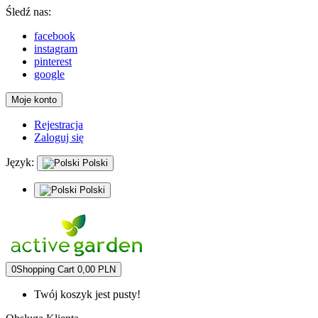
Śledź nas:
facebook
instagram
pinterest
google
Moje konto
Rejestracja
Zaloguj się
Język:
Polski
Polski
0
Shopping Cart
0,00 PLN
Twój koszyk jest pusty!