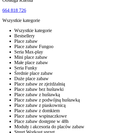
Obsługa Klienta
664 818 726
Wszystkie kategorie
Wszystkie kategorie
Bestsellery
Place zabaw
Place zabaw Fungoo
Seria Max-play
Mini place zabaw
Małe place zabaw
Seria Funky
Średnie place zabaw
Duże place zabaw
Place zabaw ze zjeżdżalnią
Place zabaw bez huśtawki
Place zabaw z huśtawką
Place zabaw z podwójną huśtawką
Place zabaw z piaskownicą
Place zabaw z domkiem
Place zabaw wspinaczkowe
Place zabaw dostępne w 48h
Moduły i akcesoria do placów zabaw
Street Workout sprzęt