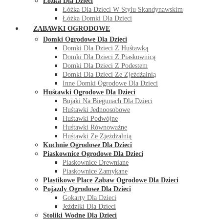
Łóżka Dla Dzieci
Łóżka Dla Dzieci W Stylu Skandynawskim
Łóżka Domki Dla Dzieci
ZABAWKI OGRODOWE
Domki Ogrodowe Dla Dzieci
Domki Dla Dzieci Z Huśtawką
Domki Dla Dzieci Z Piaskownicą
Domki Dla Dzieci Z Podestem
Domki Dla Dzieci Ze Zjeżdżalnią
Inne Domki Ogrodowe Dla Dzieci
Huśtawki Ogrodowe Dla Dzieci
Bujaki Na Biegunach Dla Dzieci
Huśtawki Jednoosobowe
Huśtawki Podwójne
Huśtawki Równoważne
Huśtawki Ze Zjeżdżalnią
Kuchnie Ogrodowe Dla Dzieci
Piaskownice Ogrodowe Dla Dzieci
Piaskownice Drewniane
Piaskownice Zamykane
Plastikowe Place Zabaw Ogrodowe Dla Dzieci
Pojazdy Ogrodowe Dla Dzieci
Gokarty Dla Dzieci
Jeździki Dla Dzieci
Stoliki Wodne Dla Dzieci