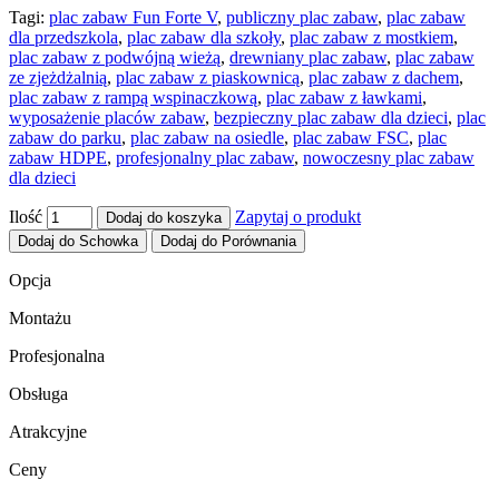
Tagi:
plac zabaw Fun Forte V
,
publiczny plac zabaw
,
plac zabaw
dla przedszkola
,
plac zabaw dla szkoły
,
plac zabaw z mostkiem
,
plac zabaw z podwójną wieżą
,
drewniany plac zabaw
,
plac zabaw
ze zjeżdżalnią
,
plac zabaw z piaskownicą
,
plac zabaw z dachem
,
plac zabaw z rampą wspinaczkową
,
plac zabaw z ławkami
,
wyposażenie placów zabaw
,
bezpieczny plac zabaw dla dzieci
,
plac
zabaw do parku
,
plac zabaw na osiedle
,
plac zabaw FSC
,
plac
zabaw HDPE
,
profesjonalny plac zabaw
,
nowoczesny plac zabaw
dla dzieci
Ilość
Zapytaj o produkt
Dodaj do koszyka
Dodaj do Schowka
Dodaj do Porównania
Opcja
Montażu
Profesjonalna
Obsługa
Atrakcyjne
Ceny