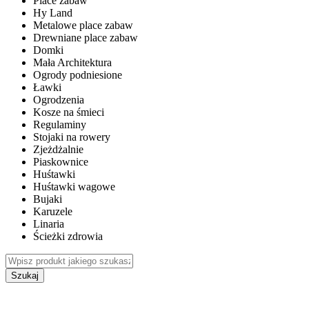
Place zabaw
Hy Land
Metalowe place zabaw
Drewniane place zabaw
Domki
Mała Architektura
Ogrody podniesione
Ławki
Ogrodzenia
Kosze na śmieci
Regulaminy
Stojaki na rowery
Zjeżdżalnie
Piaskownice
Huśtawki
Huśtawki wagowe
Bujaki
Karuzele
Linaria
Ścieżki zdrowia
Szukaj
WEWNĘTRZNE PLACE ZABAW