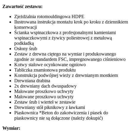
Zawartość zestawu:
Zjeżdżalnia rotomouldingowa HDPE
Ilustrowana instrukcja montażu krok po kroku z dziennikiem
konserwacji
Ścianka wspinaczkowa z profesjonalnymi kamieniami
wspinaczkowymi z żywicy poliestrowej z metalową
podkładką
Osłony śrub
Zestaw z drewna ciętego na wymiar i produkowanego
zgodnie ze standardem FSC, impregnowanego ciśnieniowo
Kotwy stalowe ocynkowane ogniowo
Tabliczka znamionowa produktu
Konstrukcja podwójnej wieży z drewnianym mostkiem
Drewniana drabina
2x drewniany dach dwuspadowy
Malowane proszkowo uchwyty
Malowane proszkowo uchwyty
Zestaw śrub i wierteł w zestawie
Drewniany stół piknikowy z ławkami
Piaskownica *Beton do zakotwiczenia i piasek do
piaskownicy nie są dołączone (należy dokupić)
Wymiar: