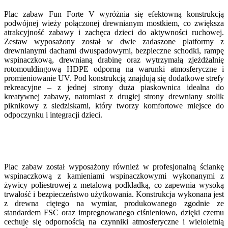
Plac zabaw Fun Forte V wyróżnia się efektowną konstrukcją
podwójnej wieży połączonej drewnianym mostkiem, co zwiększa
atrakcyjność zabawy i zachęca dzieci do aktywności ruchowej.
Zestaw wyposażony został w dwie zadaszone platformy z
drewnianymi dachami dwuspadowymi, bezpieczne schodki, rampę
wspinaczkową, drewnianą drabinę oraz wytrzymałą zjeżdżalnię
rotomouldingową HDPE odporną na warunki atmosferyczne i
promieniowanie UV. Pod konstrukcją znajdują się dodatkowe strefy
rekreacyjne – z jednej strony duża piaskownica idealna do
kreatywnej zabawy, natomiast z drugiej strony drewniany stolik
piknikowy z siedziskami, który tworzy komfortowe miejsce do
odpoczynku i integracji dzieci.
Plac zabaw został wyposażony również w profesjonalną ściankę
wspinaczkową z kamieniami wspinaczkowymi wykonanymi z
żywicy poliestrowej z metalową podkładką, co zapewnia wysoką
trwałość i bezpieczeństwo użytkowania. Konstrukcja wykonana jest
z drewna ciętego na wymiar, produkowanego zgodnie ze
standardem FSC oraz impregnowanego ciśnieniowo, dzięki czemu
cechuje się odpornością na czynniki atmosferyczne i wieloletnią