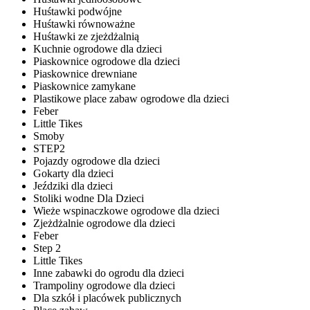
Huśtawki podwójne
Huśtawki równoważne
Huśtawki ze zjeżdżalnią
Kuchnie ogrodowe dla dzieci
Piaskownice ogrodowe dla dzieci
Piaskownice drewniane
Piaskownice zamykane
Plastikowe place zabaw ogrodowe dla dzieci
Feber
Little Tikes
Smoby
STEP2
Pojazdy ogrodowe dla dzieci
Gokarty dla dzieci
Jeździki dla dzieci
Stoliki wodne Dla Dzieci
Wieże wspinaczkowe ogrodowe dla dzieci
Zjeżdżalnie ogrodowe dla dzieci
Feber
Step 2
Little Tikes
Inne zabawki do ogrodu dla dzieci
Trampoliny ogrodowe dla dzieci
Dla szkół i placówek publicznych