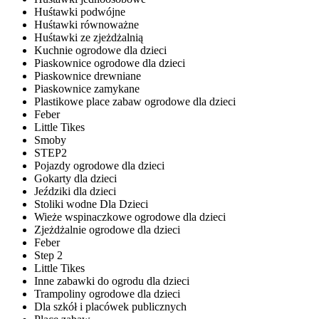
Huśtawki podwójne
Huśtawki równoważne
Huśtawki ze zjeżdżalnią
Kuchnie ogrodowe dla dzieci
Piaskownice ogrodowe dla dzieci
Piaskownice drewniane
Piaskownice zamykane
Plastikowe place zabaw ogrodowe dla dzieci
Feber
Little Tikes
Smoby
STEP2
Pojazdy ogrodowe dla dzieci
Gokarty dla dzieci
Jeździki dla dzieci
Stoliki wodne Dla Dzieci
Wieże wspinaczkowe ogrodowe dla dzieci
Zjeżdżalnie ogrodowe dla dzieci
Feber
Step 2
Little Tikes
Inne zabawki do ogrodu dla dzieci
Trampoliny ogrodowe dla dzieci
Dla szkół i placówek publicznych