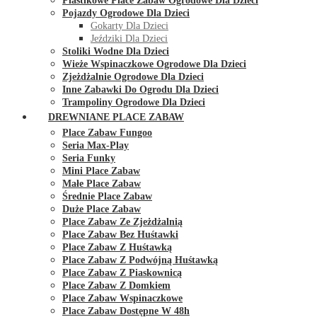
Plastikowe Place Zabaw Ogrodowe Dla Dzieci
Pojazdy Ogrodowe Dla Dzieci
Gokarty Dla Dzieci
Jeździki Dla Dzieci
Stoliki Wodne Dla Dzieci
Wieże Wspinaczkowe Ogrodowe Dla Dzieci
Zjeżdżalnie Ogrodowe Dla Dzieci
Inne Zabawki Do Ogrodu Dla Dzieci
Trampoliny Ogrodowe Dla Dzieci
DREWNIANE PLACE ZABAW
Place Zabaw Fungoo
Seria Max-Play
Seria Funky
Mini Place Zabaw
Małe Place Zabaw
Średnie Place Zabaw
Duże Place Zabaw
Place Zabaw Ze Zjeżdżalnią
Place Zabaw Bez Huśtawki
Place Zabaw Z Huśtawką
Place Zabaw Z Podwójną Huśtawką
Place Zabaw Z Piaskownicą
Place Zabaw Z Domkiem
Place Zabaw Wspinaczkowe
Place Zabaw Dostępne W 48h