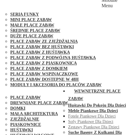
Mobilne
PLACE ZABAW FUNGOO
Menu
SERIA MAX-PLAY
SERIA FUNKY
MINI PLACE ZABAW
MAŁE PLACE ZABAW
ŚREDNIE PLACE ZABAW
DUŻE PLACE ZABAW
PLACE ZABAW ZE ZJEŻDŻALNIĄ
PLACE ZABAW BEZ HUŚTAWKI
PLACE ZABAW Z HUŚTAWKĄ
PLACE ZABAW Z PODWÓJNĄ HUŚTAWKĄ
PLACE ZABAW Z PIASKOWNICĄ
PLACE ZABAW Z DOMKIEM
PLACE ZABAW WSPINACZKOWE
PLACE ZABAW DOSTĘPNE W 48H
MODUŁY I AKCESORIA DO PLACÓW ZABAW
PUBLICZNE
WEWNĘTRZNE PLACE
PLACE ZABAW
ZABAW
DREWNIANE PLACE ZABAW
Huśtawki Do Pokoju Dla Dzieci
DOMKI
Meble Piankowe Dla Dzieci
MAŁA ARCHITEKTURA
Fotele Piankowe Dla Dzieci
ZJEŻDŻALNIE
Sofy Piankowe Dla Dzieci
PIASKOWNICE
Zestawy Piankowe Dla Dzieci
HUŚTAWKI
Suche Baseny Z Kulkami Dla