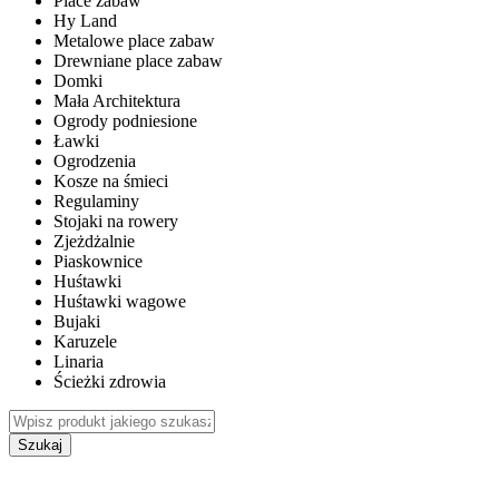
Place zabaw
Hy Land
Metalowe place zabaw
Drewniane place zabaw
Domki
Mała Architektura
Ogrody podniesione
Ławki
Ogrodzenia
Kosze na śmieci
Regulaminy
Stojaki na rowery
Zjeżdżalnie
Piaskownice
Huśtawki
Huśtawki wagowe
Bujaki
Karuzele
Linaria
Ścieżki zdrowia
Szukaj
WEWNĘTRZNE PLACE ZABAW