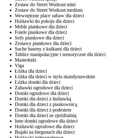
Zestaw do Street Workout mini
Zestaw do Street Workout medium
Wewnętrzne place zabaw dla dzieci
Huśtawki do pokoju dla dzieci
Meble piankowe dla dzieci
Fotele piankowe dla dzieci
Sofy piankowe dla dzieci
Zestawy piankowe dla dzieci
Suche baseny z kulkami dla dzieci
Tablice manipulacyjne i sensoryczne dla dzieci
Masterkidz
Viga
Łóżka dla dzieci
Łóżka dla dzieci w stylu skandynawskim
Łóżka domki dla dzieci
Zabawki ogrodowe dla dzieci
Domki ogrodowe dla dzieci
Domki dla dzieci z huśtawką
Domki dla dzieci z piaskownicą
Domki dla dzieci z podestem
Domki dla dzieci ze zjeżdżalnią
Inne domki ogrodowe dla dzieci
Huśtawki ogrodowe dla dzieci
Bujaki na biegunach dla dzieci
Huśtawki jednoosobowe