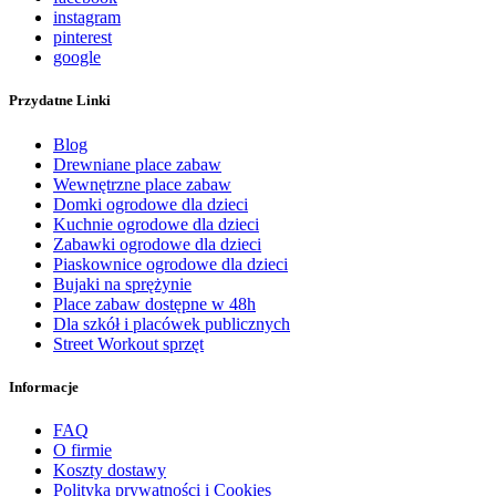
instagram
pinterest
google
Przydatne Linki
Blog
Drewniane place zabaw
Wewnętrzne place zabaw
Domki ogrodowe dla dzieci
Kuchnie ogrodowe dla dzieci
Zabawki ogrodowe dla dzieci
Piaskownice ogrodowe dla dzieci
Bujaki na sprężynie
Place zabaw dostępne w 48h
Dla szkół i placówek publicznych
Street Workout sprzęt
Informacje
FAQ
O firmie
Koszty dostawy
Polityka prywatności i Cookies