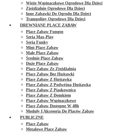
Wieże Wspinaczkowe Ogrodowe Dla Dzieci
Zjeżdżalnie Ogrodowe Dla Dzieci
Inne Zabawki Do Ogrodu Dla Dzieci
Trampoliny Ogrodowe Dla Dzieci
DREWNIANE PLACE ZABAW
Place Zabaw Fungoo
Seria Max-Play
Seria Funky
Mini Place Zabaw
Małe Place Zabaw
Średnie Place Zabaw
Duże Place Zabaw
Place Zabaw Ze Zjeżdżalnią
Place Zabaw Bez Huśtawki
Place Zabaw Z Huśtawką
Place Zabaw Z Podwójną Huśtawką
Place Zabaw Z Piaskownicą
Place Zabaw Z Domkiem
Place Zabaw Wspinaczkowe
Place Zabaw Dostępne W 48h
Moduły I Akcesoria Do Placów Zabaw
PUBLICZNE
Place Zabaw
Metalowe Place Zabaw