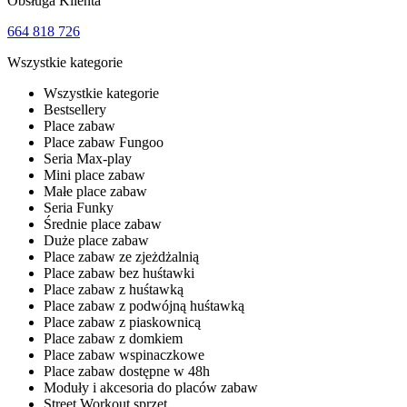
Obsługa Klienta
664 818 726
Wszystkie kategorie
Wszystkie kategorie
Bestsellery
Place zabaw
Place zabaw Fungoo
Seria Max-play
Mini place zabaw
Małe place zabaw
Seria Funky
Średnie place zabaw
Duże place zabaw
Place zabaw ze zjeżdżalnią
Place zabaw bez huśtawki
Place zabaw z huśtawką
Place zabaw z podwójną huśtawką
Place zabaw z piaskownicą
Place zabaw z domkiem
Place zabaw wspinaczkowe
Place zabaw dostępne w 48h
Moduły i akcesoria do placów zabaw
Street Workout sprzęt