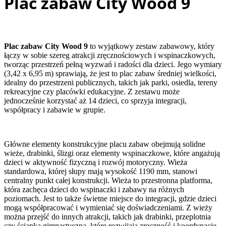
Plac zabaw City Wood 9
Plac zabaw City Wood 9
to wyjątkowy zestaw zabawowy, który
łączy w sobie szereg atrakcji zręcznościowych i wspinaczkowych,
tworząc przestrzeń pełną wyzwań i radości dla dzieci. Jego wymiary
(3,42 x 6,95 m) sprawiają, że jest to plac zabaw średniej wielkości,
idealny do przestrzeni publicznych, takich jak parki, osiedla, tereny
rekreacyjne czy placówki edukacyjne. Z zestawu może
jednocześnie korzystać aż 14 dzieci, co sprzyja integracji,
współpracy i zabawie w grupie.
Główne elementy konstrukcyjne placu zabaw obejmują solidne
wieże, drabinki, ślizgi oraz elementy wspinaczkowe, które angażują
dzieci w aktywność fizyczną i rozwój motoryczny. Wieża
standardowa, której słupy mają wysokość 1190 mm, stanowi
centralny punkt całej konstrukcji. Wieża to przestronna platforma,
która zachęca dzieci do wspinaczki i zabawy na różnych
poziomach. Jest to także świetne miejsce do integracji, gdzie dzieci
mogą współpracować i wymieniać się doświadczeniami. Z wieży
można przejść do innych atrakcji, takich jak drabinki, przeplotnia
czy ścianka gimnastyczna, które rozwijają zręczność i koordynację.