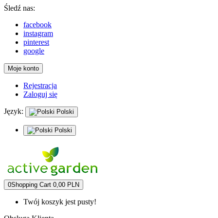
Śledź nas:
facebook
instagram
pinterest
google
Moje konto
Rejestracja
Zaloguj się
Język:
Polski
Polski
0
Shopping Cart
0,00 PLN
Twój koszyk jest pusty!