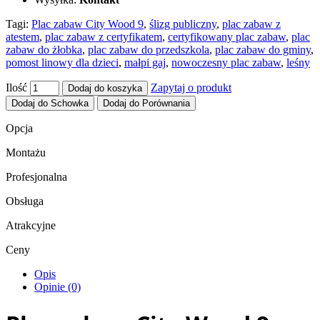
Tagi:
Plac zabaw City Wood 9
,
ślizg publiczny
,
plac zabaw z
atestem
,
plac zabaw z certyfikatem
,
certyfikowany plac zabaw
,
plac
zabaw do żłobka
,
plac zabaw do przedszkola
,
plac zabaw do gminy
,
pomost linowy dla dzieci
,
małpi gaj
,
nowoczesny plac zabaw
,
leśny
Ilość
Zapytaj o produkt
Dodaj do koszyka
Dodaj do Schowka
Dodaj do Porównania
Opcja
Montażu
Profesjonalna
Obsługa
Atrakcyjne
Ceny
Opis
Opinie (0)