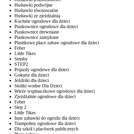
Huśtawki podwójne
Huśtawki równoważne
Huśtawki ze zjeżdżalnią
Kuchnie ogrodowe dla dzieci
Piaskownice ogrodowe dla dzieci
Piaskownice drewniane
Piaskownice zamykane
Plastikowe place zabaw ogrodowe dla dzieci
Feber
Little Tikes
Smoby
STEP2
Pojazdy ogrodowe dla dzieci
Gokarty dla dzieci
Jeździki dla dzieci
Stoliki wodne Dla Dzieci
Wieże wspinaczkowe ogrodowe dla dzieci
Zjeżdżalnie ogrodowe dla dzieci
Feber
Step 2
Little Tikes
Inne zabawki do ogrodu dla dzieci
Trampoliny ogrodowe dla dzieci
Dla szkół i placówek publicznych