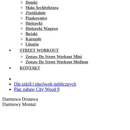
Domki
Mała Architektura
Zjeżdżalnie
Piaskownice
Huśtawki
Huśtawki Wagowe
Bujaki
Karuzele
Linaria
STREET WORKOUT
Zestaw Do Street Workout Mini
Zestaw Do Street Workout Medium
KONTAKT
Dla szkół i placówek publicznych
Plac zabaw City Wood 9
Darmowa Dostawa
Darmowy Montaż