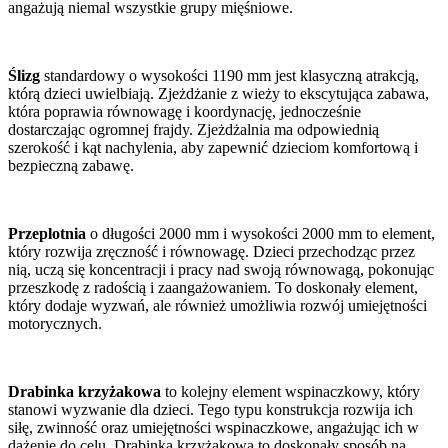
angażują niemal wszystkie grupy mięśniowe.
Ślizg
standardowy o wysokości 1190 mm jest klasyczną atrakcją,
którą dzieci uwielbiają. Zjeżdżanie z wieży to ekscytująca zabawa,
która poprawia równowagę i koordynację, jednocześnie
dostarczając ogromnej frajdy. Zjeżdżalnia ma odpowiednią
szerokość i kąt nachylenia, aby zapewnić dzieciom komfortową i
bezpieczną zabawę.
Przeplotnia
o długości 2000 mm i wysokości 2000 mm to element,
który rozwija zręczność i równowagę. Dzieci przechodząc przez
nią, uczą się koncentracji i pracy nad swoją równowagą, pokonując
przeszkodę z radością i zaangażowaniem. To doskonały element,
który dodaje wyzwań, ale również umożliwia rozwój umiejętności
motorycznych.
Drabinka krzyżakowa
to kolejny element wspinaczkowy, który
stanowi wyzwanie dla dzieci. Tego typu konstrukcja rozwija ich
siłę, zwinność oraz umiejętności wspinaczkowe, angażując ich w
dążenie do celu. Drabinka krzyżakowa to doskonały sposób na