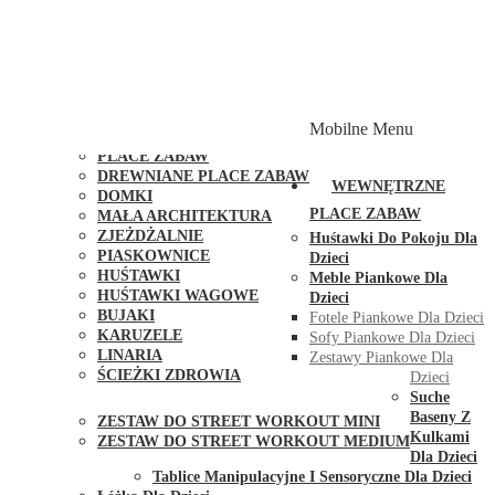
PLACE ZABAW Z PODWÓJNĄ HUŚTAWKĄ
PLACE ZABAW Z PIASKOWNICĄ
PLACE ZABAW Z DOMKIEM
PLACE ZABAW WSPINACZKOWE
PLACE ZABAW DOSTĘPNE W 48H
MODUŁY I AKCESORIA DO PLACÓW ZABAW
Mobilne Menu
PUBLICZNE
PLACE ZABAW
DREWNIANE PLACE ZABAW
WEWNĘTRZNE
DOMKI
PLACE ZABAW
MAŁA ARCHITEKTURA
ZJEŻDŻALNIE
Huśtawki Do Pokoju Dla
PIASKOWNICE
Dzieci
HUŚTAWKI
Meble Piankowe Dla
HUŚTAWKI WAGOWE
Dzieci
BUJAKI
Fotele Piankowe Dla Dzieci
KARUZELE
Sofy Piankowe Dla Dzieci
LINARIA
Zestawy Piankowe Dla
ŚCIEŻKI ZDROWIA
Dzieci
STREET WORKOUT
Suche
Baseny Z
ZESTAW DO STREET WORKOUT MINI
Kulkami
ZESTAW DO STREET WORKOUT MEDIUM
Dla Dzieci
KONTAKT
Tablice Manipulacyjne I Sensoryczne Dla Dzieci