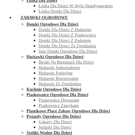
Łóżka Dla Dzieci
Łóżka Dla Dzieci W Stylu Skandynawskim
Łóżka Domki Dla Dzieci
ZABAWKI OGRODOWE
Domki Ogrodowe Dla Dzieci
Domki Dla Dzieci Z Huśtawką
Domki Dla Dzieci Z Piaskownicą
Domki Dla Dzieci Z Podestem
Domki Dla Dzieci Ze Zjeżdżalnią
Inne Domki Ogrodowe Dla Dzieci
Huśtawki Ogrodowe Dla Dzieci
Bujaki Na Biegunach Dla Dzieci
Huśtawki Jednoosobowe
Huśtawki Podwójne
Huśtawki Równoważne
Huśtawki Ze Zjeżdżalnią
Kuchnie Ogrodowe Dla Dzieci
Piaskownice Ogrodowe Dla Dzieci
Piaskownice Drewniane
Piaskownice Zamykane
Plastikowe Place Zabaw Ogrodowe Dla Dzieci
Pojazdy Ogrodowe Dla Dzieci
Gokarty Dla Dzieci
Jeździki Dla Dzieci
Stoliki Wodne Dla Dzieci