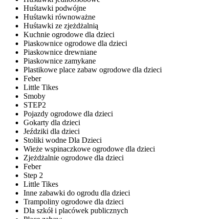
Huśtawki podwójne
Huśtawki równoważne
Huśtawki ze zjeżdżalnią
Kuchnie ogrodowe dla dzieci
Piaskownice ogrodowe dla dzieci
Piaskownice drewniane
Piaskownice zamykane
Plastikowe place zabaw ogrodowe dla dzieci
Feber
Little Tikes
Smoby
STEP2
Pojazdy ogrodowe dla dzieci
Gokarty dla dzieci
Jeździki dla dzieci
Stoliki wodne Dla Dzieci
Wieże wspinaczkowe ogrodowe dla dzieci
Zjeżdżalnie ogrodowe dla dzieci
Feber
Step 2
Little Tikes
Inne zabawki do ogrodu dla dzieci
Trampoliny ogrodowe dla dzieci
Dla szkół i placówek publicznych