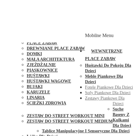
PLACE ZABAW Z PODWÓJNĄ HUŚTAWKĄ
PLACE ZABAW Z PIASKOWNICĄ
PLACE ZABAW Z DOMKIEM
PLACE ZABAW WSPINACZKOWE
PLACE ZABAW DOSTĘPNE W 48H
MODUŁY I AKCESORIA DO PLACÓW ZABAW
Mobilne Menu
PUBLICZNE
PLACE ZABAW
DREWNIANE PLACE ZABAW
WEWNĘTRZNE
DOMKI
PLACE ZABAW
MAŁA ARCHITEKTURA
ZJEŻDŻALNIE
Huśtawki Do Pokoju Dla
PIASKOWNICE
Dzieci
HUŚTAWKI
Meble Piankowe Dla
HUŚTAWKI WAGOWE
Dzieci
BUJAKI
Fotele Piankowe Dla Dzieci
KARUZELE
Sofy Piankowe Dla Dzieci
LINARIA
Zestawy Piankowe Dla
ŚCIEŻKI ZDROWIA
Dzieci
STREET WORKOUT
Suche
Baseny Z
ZESTAW DO STREET WORKOUT MINI
Kulkami
ZESTAW DO STREET WORKOUT MEDIUM
Dla Dzieci
KONTAKT
Tablice Manipulacyjne I Sensoryczne Dla Dzieci