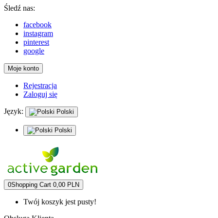
Śledź nas:
facebook
instagram
pinterest
google
Moje konto
Rejestracja
Zaloguj się
Język:
Polski
Polski
0
Shopping Cart
0,00 PLN
Twój koszyk jest pusty!