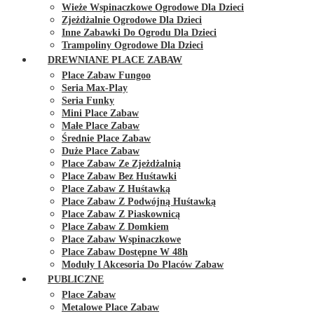
Wieże Wspinaczkowe Ogrodowe Dla Dzieci
Zjeżdżalnie Ogrodowe Dla Dzieci
Inne Zabawki Do Ogrodu Dla Dzieci
Trampoliny Ogrodowe Dla Dzieci
DREWNIANE PLACE ZABAW
Place Zabaw Fungoo
Seria Max-Play
Seria Funky
Mini Place Zabaw
Małe Place Zabaw
Średnie Place Zabaw
Duże Place Zabaw
Place Zabaw Ze Zjeżdżalnią
Place Zabaw Bez Huśtawki
Place Zabaw Z Huśtawką
Place Zabaw Z Podwójną Huśtawką
Place Zabaw Z Piaskownicą
Place Zabaw Z Domkiem
Place Zabaw Wspinaczkowe
Place Zabaw Dostępne W 48h
Moduły I Akcesoria Do Placów Zabaw
PUBLICZNE
Place Zabaw
Metalowe Place Zabaw