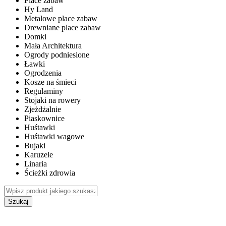
Place zabaw
Hy Land
Metalowe place zabaw
Drewniane place zabaw
Domki
Mała Architektura
Ogrody podniesione
Ławki
Ogrodzenia
Kosze na śmieci
Regulaminy
Stojaki na rowery
Zjeżdżalnie
Piaskownice
Huśtawki
Huśtawki wagowe
Bujaki
Karuzele
Linaria
Ścieżki zdrowia
Szukaj
WEWNĘTRZNE PLACE ZABAW