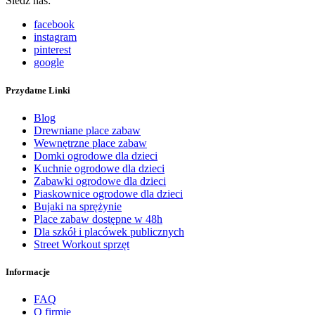
Śledź nas:
facebook
instagram
pinterest
google
Przydatne Linki
Blog
Drewniane place zabaw
Wewnętrzne place zabaw
Domki ogrodowe dla dzieci
Kuchnie ogrodowe dla dzieci
Zabawki ogrodowe dla dzieci
Piaskownice ogrodowe dla dzieci
Bujaki na sprężynie
Place zabaw dostępne w 48h
Dla szkół i placówek publicznych
Street Workout sprzęt
Informacje
FAQ
O firmie