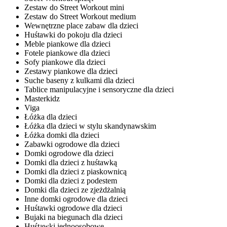
Zestaw do Street Workout mini
Zestaw do Street Workout medium
Wewnętrzne place zabaw dla dzieci
Huśtawki do pokoju dla dzieci
Meble piankowe dla dzieci
Fotele piankowe dla dzieci
Sofy piankowe dla dzieci
Zestawy piankowe dla dzieci
Suche baseny z kulkami dla dzieci
Tablice manipulacyjne i sensoryczne dla dzieci
Masterkidz
Viga
Łóżka dla dzieci
Łóżka dla dzieci w stylu skandynawskim
Łóżka domki dla dzieci
Zabawki ogrodowe dla dzieci
Domki ogrodowe dla dzieci
Domki dla dzieci z huśtawką
Domki dla dzieci z piaskownicą
Domki dla dzieci z podestem
Domki dla dzieci ze zjeżdżalnią
Inne domki ogrodowe dla dzieci
Huśtawki ogrodowe dla dzieci
Bujaki na biegunach dla dzieci
Huśtawki jednoosobowe