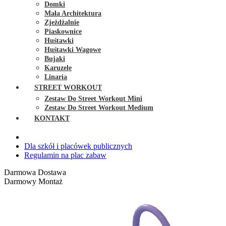
Domki
Mała Architektura
Zjeżdżalnie
Piaskownice
Huśtawki
Huśtawki Wagowe
Bujaki
Karuzele
Linaria
STREET WORKOUT
Zestaw Do Street Workout Mini
Zestaw Do Street Workout Medium
KONTAKT
Dla szkół i placówek publicznych
Regulamin na plac zabaw
Darmowa Dostawa
Darmowy Montaż