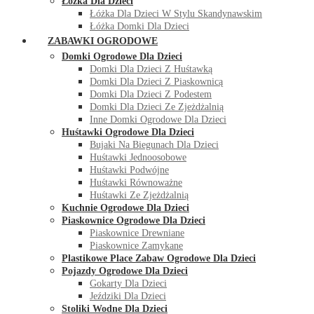
Łóżka Dla Dzieci
Łóżka Dla Dzieci W Stylu Skandynawskim
Łóżka Domki Dla Dzieci
ZABAWKI OGRODOWE
Domki Ogrodowe Dla Dzieci
Domki Dla Dzieci Z Huśtawką
Domki Dla Dzieci Z Piaskownicą
Domki Dla Dzieci Z Podestem
Domki Dla Dzieci Ze Zjeżdżalnią
Inne Domki Ogrodowe Dla Dzieci
Huśtawki Ogrodowe Dla Dzieci
Bujaki Na Biegunach Dla Dzieci
Huśtawki Jednoosobowe
Huśtawki Podwójne
Huśtawki Równoważne
Huśtawki Ze Zjeżdżalnią
Kuchnie Ogrodowe Dla Dzieci
Piaskownice Ogrodowe Dla Dzieci
Piaskownice Drewniane
Piaskownice Zamykane
Plastikowe Place Zabaw Ogrodowe Dla Dzieci
Pojazdy Ogrodowe Dla Dzieci
Gokarty Dla Dzieci
Jeździki Dla Dzieci
Stoliki Wodne Dla Dzieci