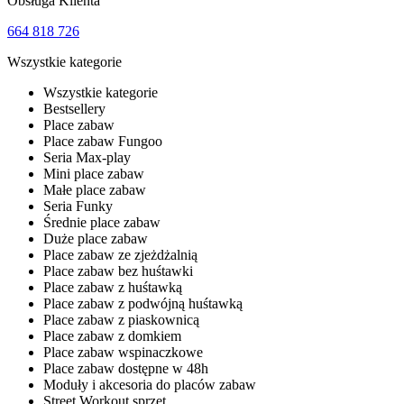
Obsługa Klienta
664 818 726
Wszystkie kategorie
Wszystkie kategorie
Bestsellery
Place zabaw
Place zabaw Fungoo
Seria Max-play
Mini place zabaw
Małe place zabaw
Seria Funky
Średnie place zabaw
Duże place zabaw
Place zabaw ze zjeżdżalnią
Place zabaw bez huśtawki
Place zabaw z huśtawką
Place zabaw z podwójną huśtawką
Place zabaw z piaskownicą
Place zabaw z domkiem
Place zabaw wspinaczkowe
Place zabaw dostępne w 48h
Moduły i akcesoria do placów zabaw
Street Workout sprzęt