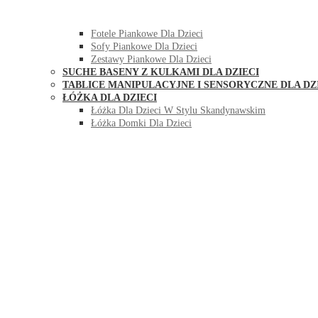
HUŚTAWKI DO POKOJU DLA DZIECI
MEBLE PIANKOWE DLA DZIECI
Fotele Piankowe Dla Dzieci
Sofy Piankowe Dla Dzieci
Zestawy Piankowe Dla Dzieci
SUCHE BASENY Z KULKAMI DLA DZIECI
TABLICE MANIPULACYJNE I SENSORYCZNE DLA DZ
ŁÓŻKA DLA DZIECI
Łóżka Dla Dzieci W Stylu Skandynawskim
Łóżka Domki Dla Dzieci