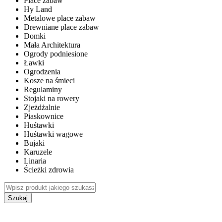
Place zabaw
Hy Land
Metalowe place zabaw
Drewniane place zabaw
Domki
Mała Architektura
Ogrody podniesione
Ławki
Ogrodzenia
Kosze na śmieci
Regulaminy
Stojaki na rowery
Zjeżdżalnie
Piaskownice
Huśtawki
Huśtawki wagowe
Bujaki
Karuzele
Linaria
Ścieżki zdrowia
Szukaj
WEWNĘTRZNE PLACE ZABAW