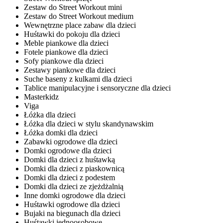
Zestaw do Street Workout mini
Zestaw do Street Workout medium
Wewnętrzne place zabaw dla dzieci
Huśtawki do pokoju dla dzieci
Meble piankowe dla dzieci
Fotele piankowe dla dzieci
Sofy piankowe dla dzieci
Zestawy piankowe dla dzieci
Suche baseny z kulkami dla dzieci
Tablice manipulacyjne i sensoryczne dla dzieci
Masterkidz
Viga
Łóżka dla dzieci
Łóżka dla dzieci w stylu skandynawskim
Łóżka domki dla dzieci
Zabawki ogrodowe dla dzieci
Domki ogrodowe dla dzieci
Domki dla dzieci z huśtawką
Domki dla dzieci z piaskownicą
Domki dla dzieci z podestem
Domki dla dzieci ze zjeżdżalnią
Inne domki ogrodowe dla dzieci
Huśtawki ogrodowe dla dzieci
Bujaki na biegunach dla dzieci
Huśtawki jednoosobowe