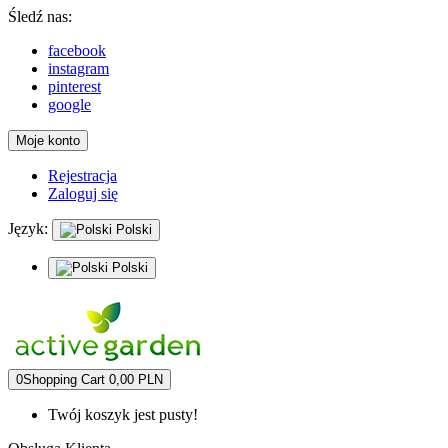
Śledź nas:
facebook
instagram
pinterest
google
Moje konto
Rejestracja
Zaloguj się
Język:
Polski
Polski
0
Shopping Cart
0,00 PLN
Twój koszyk jest pusty!