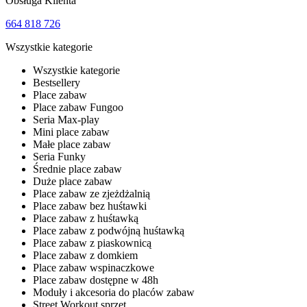
Obsługa Klienta
664 818 726
Wszystkie kategorie
Wszystkie kategorie
Bestsellery
Place zabaw
Place zabaw Fungoo
Seria Max-play
Mini place zabaw
Małe place zabaw
Seria Funky
Średnie place zabaw
Duże place zabaw
Place zabaw ze zjeżdżalnią
Place zabaw bez huśtawki
Place zabaw z huśtawką
Place zabaw z podwójną huśtawką
Place zabaw z piaskownicą
Place zabaw z domkiem
Place zabaw wspinaczkowe
Place zabaw dostępne w 48h
Moduły i akcesoria do placów zabaw
Street Workout sprzęt