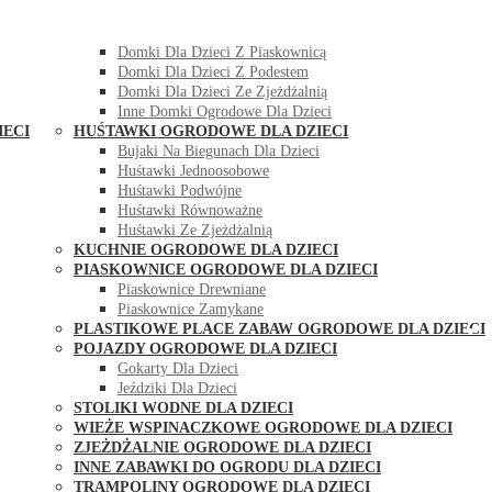
DOMKI OGRODOWE DLA DZIECI
Domki Dla Dzieci Z Huśtawką
Domki Dla Dzieci Z Piaskownicą
Domki Dla Dzieci Z Podestem
Domki Dla Dzieci Ze Zjeżdżalnią
Inne Domki Ogrodowe Dla Dzieci
IECI
HUŚTAWKI OGRODOWE DLA DZIECI
Bujaki Na Biegunach Dla Dzieci
Huśtawki Jednoosobowe
Huśtawki Podwójne
Huśtawki Równoważne
Huśtawki Ze Zjeżdżalnią
KUCHNIE OGRODOWE DLA DZIECI
PIASKOWNICE OGRODOWE DLA DZIECI
Piaskownice Drewniane
Piaskownice Zamykane
PLASTIKOWE PLACE ZABAW OGRODOWE DLA DZIECI
POJAZDY OGRODOWE DLA DZIECI
Gokarty Dla Dzieci
Jeździki Dla Dzieci
STOLIKI WODNE DLA DZIECI
WIEŻE WSPINACZKOWE OGRODOWE DLA DZIECI
ZJEŻDŻALNIE OGRODOWE DLA DZIECI
INNE ZABAWKI DO OGRODU DLA DZIECI
TRAMPOLINY OGRODOWE DLA DZIECI