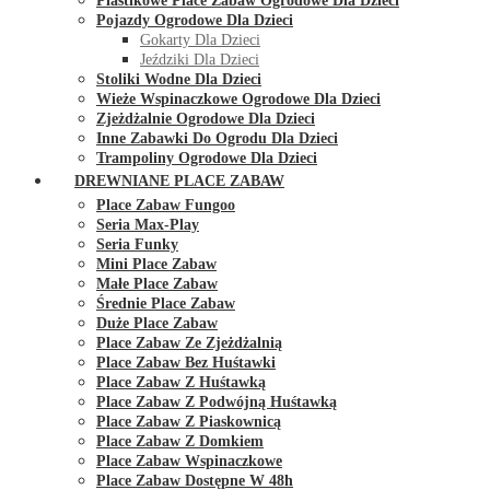
Plastikowe Place Zabaw Ogrodowe Dla Dzieci
Pojazdy Ogrodowe Dla Dzieci
Gokarty Dla Dzieci
Jeździki Dla Dzieci
Stoliki Wodne Dla Dzieci
Wieże Wspinaczkowe Ogrodowe Dla Dzieci
Zjeżdżalnie Ogrodowe Dla Dzieci
Inne Zabawki Do Ogrodu Dla Dzieci
Trampoliny Ogrodowe Dla Dzieci
DREWNIANE PLACE ZABAW
Place Zabaw Fungoo
Seria Max-Play
Seria Funky
Mini Place Zabaw
Małe Place Zabaw
Średnie Place Zabaw
Duże Place Zabaw
Place Zabaw Ze Zjeżdżalnią
Place Zabaw Bez Huśtawki
Place Zabaw Z Huśtawką
Place Zabaw Z Podwójną Huśtawką
Place Zabaw Z Piaskownicą
Place Zabaw Z Domkiem
Place Zabaw Wspinaczkowe
Place Zabaw Dostępne W 48h