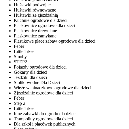
Huśtawki podwójne
Huśtawki równoważne
Huśtawki ze zjeżdżalnią
Kuchnie ogrodowe dla dzieci
Piaskownice ogrodowe dla dzieci
Piaskownice drewniane
Piaskownice zamykane
Plastikowe place zabaw ogrodowe dla dzieci
Feber
Little Tikes
Smoby
STEP2
Pojazdy ogrodowe dla dzieci
Gokarty dla dzieci
Jeździki dla dzieci
Stoliki wodne Dla Dzieci
Wieże wspinaczkowe ogrodowe dla dzieci
Zjeżdżalnie ogrodowe dla dzieci
Feber
Step 2
Little Tikes
Inne zabawki do ogrodu dla dzieci
Trampoliny ogrodowe dla dzieci
Dla szkół i placówek publicznych