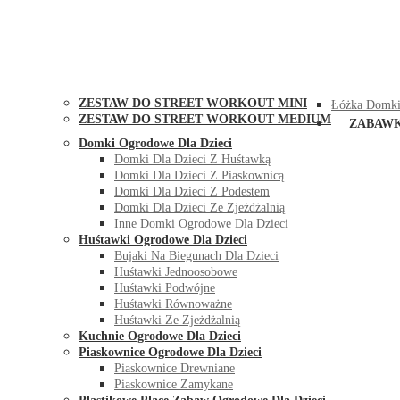
STREET WORKOUT
KONTAK
ZESTAW DO STREET WORKOUT MINI
Łóżka Domki
ZESTAW DO STREET WORKOUT MEDIUM
ZABAW
Domki Ogrodowe Dla Dzieci
Domki Dla Dzieci Z Huśtawką
Domki Dla Dzieci Z Piaskownicą
Domki Dla Dzieci Z Podestem
Domki Dla Dzieci Ze Zjeżdżalnią
Inne Domki Ogrodowe Dla Dzieci
Huśtawki Ogrodowe Dla Dzieci
Bujaki Na Biegunach Dla Dzieci
Huśtawki Jednoosobowe
Huśtawki Podwójne
Huśtawki Równoważne
Huśtawki Ze Zjeżdżalnią
Kuchnie Ogrodowe Dla Dzieci
Piaskownice Ogrodowe Dla Dzieci
Piaskownice Drewniane
Piaskownice Zamykane