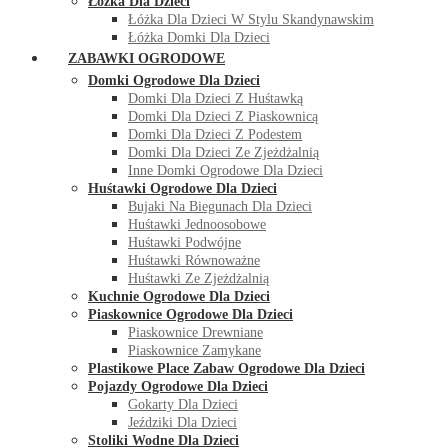
Łóżka Dla Dzieci
Łóżka Dla Dzieci W Stylu Skandynawskim
Łóżka Domki Dla Dzieci
ZABAWKI OGRODOWE
Domki Ogrodowe Dla Dzieci
Domki Dla Dzieci Z Huśtawką
Domki Dla Dzieci Z Piaskownicą
Domki Dla Dzieci Z Podestem
Domki Dla Dzieci Ze Zjeżdżalnią
Inne Domki Ogrodowe Dla Dzieci
Huśtawki Ogrodowe Dla Dzieci
Bujaki Na Biegunach Dla Dzieci
Huśtawki Jednoosobowe
Huśtawki Podwójne
Huśtawki Równoważne
Huśtawki Ze Zjeżdżalnią
Kuchnie Ogrodowe Dla Dzieci
Piaskownice Ogrodowe Dla Dzieci
Piaskownice Drewniane
Piaskownice Zamykane
Plastikowe Place Zabaw Ogrodowe Dla Dzieci
Pojazdy Ogrodowe Dla Dzieci
Gokarty Dla Dzieci
Jeździki Dla Dzieci
Stoliki Wodne Dla Dzieci