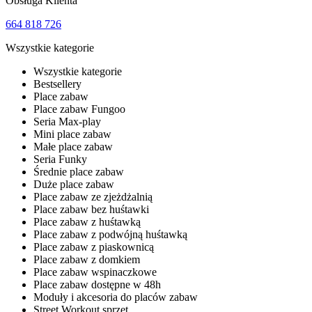
Obsługa Klienta
664 818 726
Wszystkie kategorie
Wszystkie kategorie
Bestsellery
Place zabaw
Place zabaw Fungoo
Seria Max-play
Mini place zabaw
Małe place zabaw
Seria Funky
Średnie place zabaw
Duże place zabaw
Place zabaw ze zjeżdżalnią
Place zabaw bez huśtawki
Place zabaw z huśtawką
Place zabaw z podwójną huśtawką
Place zabaw z piaskownicą
Place zabaw z domkiem
Place zabaw wspinaczkowe
Place zabaw dostępne w 48h
Moduły i akcesoria do placów zabaw
Street Workout sprzęt