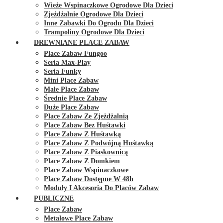
Wieże Wspinaczkowe Ogrodowe Dla Dzieci
Zjeżdżalnie Ogrodowe Dla Dzieci
Inne Zabawki Do Ogrodu Dla Dzieci
Trampoliny Ogrodowe Dla Dzieci
DREWNIANE PLACE ZABAW
Place Zabaw Fungoo
Seria Max-Play
Seria Funky
Mini Place Zabaw
Małe Place Zabaw
Średnie Place Zabaw
Duże Place Zabaw
Place Zabaw Ze Zjeżdżalnią
Place Zabaw Bez Huśtawki
Place Zabaw Z Huśtawką
Place Zabaw Z Podwójną Huśtawką
Place Zabaw Z Piaskownicą
Place Zabaw Z Domkiem
Place Zabaw Wspinaczkowe
Place Zabaw Dostępne W 48h
Moduły I Akcesoria Do Placów Zabaw
PUBLICZNE
Place Zabaw
Metalowe Place Zabaw