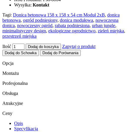
Wysyłka:
Kontakt
Tagi:
Donica betonowa 158 x 158 x 54 cm Moduł 2xB
,
donica
betonowa
,
ogród podniesiony
,
donica modułowa
,
nowoczesna
donica
,
nowoczesny ogród
,
rabata podniesiona
,
urban jungle
,
minimalistyczny design
,
ekologiczne ogrodnictwo
,
zieleń miejska
,
przestrzeń miejska
Ilość
Zapytaj o produkt
Dodaj do koszyka
Dodaj do Schowka
Dodaj do Porównania
Opcja
Montażu
Profesjonalna
Obsługa
Atrakcyjne
Ceny
Opis
Specyfikacja