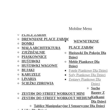
PLACE ZABAW Z PODWÓJNĄ HUŚTAWKĄ
PLACE ZABAW Z PIASKOWNICĄ
PLACE ZABAW Z DOMKIEM
PLACE ZABAW WSPINACZKOWE
PLACE ZABAW DOSTĘPNE W 48H
MODUŁY I AKCESORIA DO PLACÓW ZABAW
Mobilne Menu
PUBLICZNE
PLACE ZABAW
DREWNIANE PLACE ZABAW
WEWNĘTRZNE
DOMKI
PLACE ZABAW
MAŁA ARCHITEKTURA
ZJEŻDŻALNIE
Huśtawki Do Pokoju Dla
PIASKOWNICE
Dzieci
HUŚTAWKI
Meble Piankowe Dla
HUŚTAWKI WAGOWE
Dzieci
BUJAKI
Fotele Piankowe Dla Dzieci
KARUZELE
Sofy Piankowe Dla Dzieci
LINARIA
Zestawy Piankowe Dla
ŚCIEŻKI ZDROWIA
Dzieci
STREET WORKOUT
Suche
Baseny Z
ZESTAW DO STREET WORKOUT MINI
Kulkami
ZESTAW DO STREET WORKOUT MEDIUM
Dla Dzieci
KONTAKT
Tablice Manipulacyjne I Sensoryczne Dla Dzieci