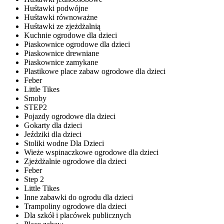
Huśtawki podwójne
Huśtawki równoważne
Huśtawki ze zjeżdżalnią
Kuchnie ogrodowe dla dzieci
Piaskownice ogrodowe dla dzieci
Piaskownice drewniane
Piaskownice zamykane
Plastikowe place zabaw ogrodowe dla dzieci
Feber
Little Tikes
Smoby
STEP2
Pojazdy ogrodowe dla dzieci
Gokarty dla dzieci
Jeździki dla dzieci
Stoliki wodne Dla Dzieci
Wieże wspinaczkowe ogrodowe dla dzieci
Zjeżdżalnie ogrodowe dla dzieci
Feber
Step 2
Little Tikes
Inne zabawki do ogrodu dla dzieci
Trampoliny ogrodowe dla dzieci
Dla szkół i placówek publicznych