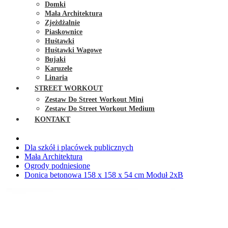
Domki
Mała Architektura
Zjeżdżalnie
Piaskownice
Huśtawki
Huśtawki Wagowe
Bujaki
Karuzele
Linaria
STREET WORKOUT
Zestaw Do Street Workout Mini
Zestaw Do Street Workout Medium
KONTAKT
Dla szkół i placówek publicznych
Mała Architektura
Ogrody podniesione
Donica betonowa 158 x 158 x 54 cm Moduł 2xB