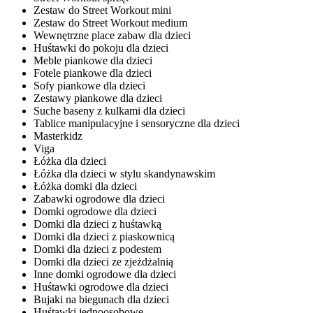
Zestaw do Street Workout mini
Zestaw do Street Workout medium
Wewnętrzne place zabaw dla dzieci
Huśtawki do pokoju dla dzieci
Meble piankowe dla dzieci
Fotele piankowe dla dzieci
Sofy piankowe dla dzieci
Zestawy piankowe dla dzieci
Suche baseny z kulkami dla dzieci
Tablice manipulacyjne i sensoryczne dla dzieci
Masterkidz
Viga
Łóżka dla dzieci
Łóżka dla dzieci w stylu skandynawskim
Łóżka domki dla dzieci
Zabawki ogrodowe dla dzieci
Domki ogrodowe dla dzieci
Domki dla dzieci z huśtawką
Domki dla dzieci z piaskownicą
Domki dla dzieci z podestem
Domki dla dzieci ze zjeżdżalnią
Inne domki ogrodowe dla dzieci
Huśtawki ogrodowe dla dzieci
Bujaki na biegunach dla dzieci
Huśtawki jednoosobowe