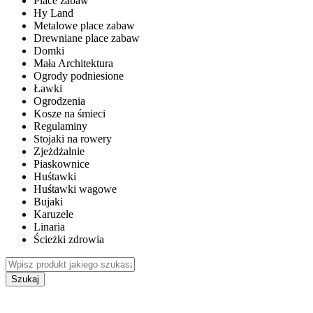
Place zabaw
Hy Land
Metalowe place zabaw
Drewniane place zabaw
Domki
Mała Architektura
Ogrody podniesione
Ławki
Ogrodzenia
Kosze na śmieci
Regulaminy
Stojaki na rowery
Zjeżdżalnie
Piaskownice
Huśtawki
Huśtawki wagowe
Bujaki
Karuzele
Linaria
Ścieżki zdrowia
Szukaj
WEWNĘTRZNE PLACE ZABAW