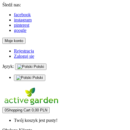
Śledź nas:
facebook
instagram
pinterest
google
Moje konto
Rejestracja
Zaloguj się
Język:
Polski
Polski
0
Shopping Cart
0,00 PLN
Twój koszyk jest pusty!