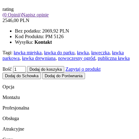
rating
(0 Opinii)
Napisz opinię
2546,00 PLN
Bez podatku:
2069,92 PLN
Kod Produktu:
PM 5126
Wysyłka:
Kontakt
Tagi:
ławka miejska
,
ławka do parku
,
ławka
,
ławeczka
,
ławka
parkowa
,
ławka drewniana
,
nowoczesny ogród
,
publiczna ławka
Ilość
Zapytaj o produkt
Dodaj do koszyka
Dodaj do Schowka
Dodaj do Porównania
Opcja
Montażu
Profesjonalna
Obsługa
Atrakcyjne