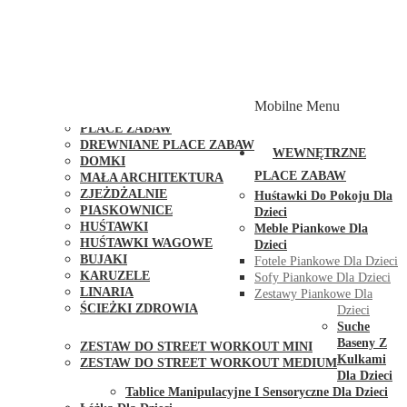
PLACE ZABAW Z PODWÓJNĄ HUŚTAWKĄ
PLACE ZABAW Z PIASKOWNICĄ
PLACE ZABAW Z DOMKIEM
PLACE ZABAW WSPINACZKOWE
PLACE ZABAW DOSTĘPNE W 48H
MODUŁY I AKCESORIA DO PLACÓW ZABAW
Mobilne Menu
PUBLICZNE
PLACE ZABAW
DREWNIANE PLACE ZABAW
WEWNĘTRZNE
DOMKI
PLACE ZABAW
MAŁA ARCHITEKTURA
ZJEŻDŻALNIE
Huśtawki Do Pokoju Dla
PIASKOWNICE
Dzieci
HUŚTAWKI
Meble Piankowe Dla
HUŚTAWKI WAGOWE
Dzieci
BUJAKI
Fotele Piankowe Dla Dzieci
KARUZELE
Sofy Piankowe Dla Dzieci
LINARIA
Zestawy Piankowe Dla
ŚCIEŻKI ZDROWIA
Dzieci
STREET WORKOUT
Suche
Baseny Z
ZESTAW DO STREET WORKOUT MINI
Kulkami
ZESTAW DO STREET WORKOUT MEDIUM
Dla Dzieci
KONTAKT
Tablice Manipulacyjne I Sensoryczne Dla Dzieci