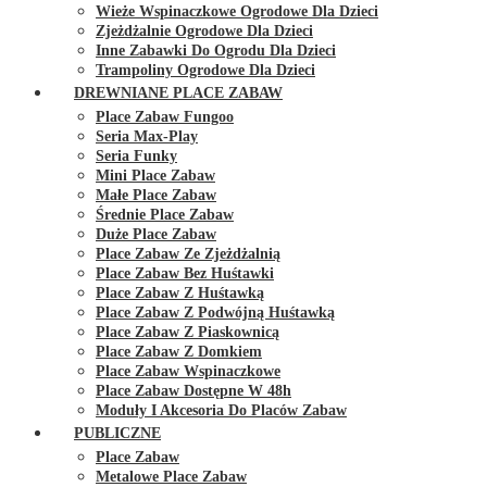
Wieże Wspinaczkowe Ogrodowe Dla Dzieci
Zjeżdżalnie Ogrodowe Dla Dzieci
Inne Zabawki Do Ogrodu Dla Dzieci
Trampoliny Ogrodowe Dla Dzieci
DREWNIANE PLACE ZABAW
Place Zabaw Fungoo
Seria Max-Play
Seria Funky
Mini Place Zabaw
Małe Place Zabaw
Średnie Place Zabaw
Duże Place Zabaw
Place Zabaw Ze Zjeżdżalnią
Place Zabaw Bez Huśtawki
Place Zabaw Z Huśtawką
Place Zabaw Z Podwójną Huśtawką
Place Zabaw Z Piaskownicą
Place Zabaw Z Domkiem
Place Zabaw Wspinaczkowe
Place Zabaw Dostępne W 48h
Moduły I Akcesoria Do Placów Zabaw
PUBLICZNE
Place Zabaw
Metalowe Place Zabaw