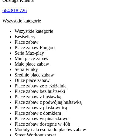
Obsługa Klienta
664 818 726
Wszystkie kategorie
Wszystkie kategorie
Bestsellery
Place zabaw
Place zabaw Fungoo
Seria Max-play
Mini place zabaw
Małe place zabaw
Seria Funky
Średnie place zabaw
Duże place zabaw
Place zabaw ze zjeżdżalnią
Place zabaw bez huśtawki
Place zabaw z huśtawką
Place zabaw z podwójną huśtawką
Place zabaw z piaskownicą
Place zabaw z domkiem
Place zabaw wspinaczkowe
Place zabaw dostępne w 48h
Moduły i akcesoria do placów zabaw
Street Workout sprzęt