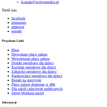
kontakt@activegarden.pl
Śledź nas:
facebook
instagram
pinterest
google
Przydatne Linki
Blog
Drewniane place zabaw
Wewnętrzne place zabaw
Domki ogrodowe dla dzieci
Kuchnie ogrodowe dla dzieci
Zabawki ogrodowe dla dzieci
Piaskownice ogrodowe dla dzieci
Bujaki na sprężynie
Place zabaw dostępne w 48h
Dla szkół i placówek publicznych
Street Workout sprzęt
Informacje