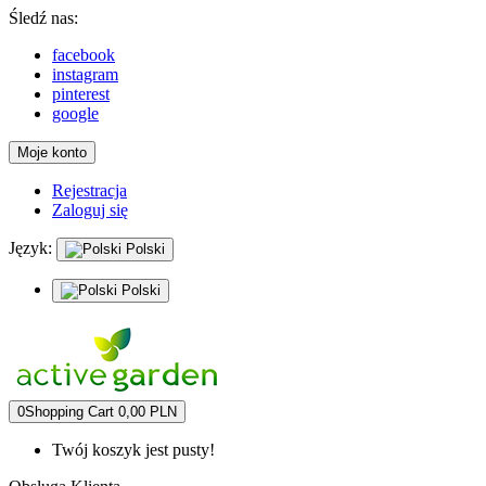
Śledź nas:
facebook
instagram
pinterest
google
Moje konto
Rejestracja
Zaloguj się
Język:
Polski
Polski
0
Shopping Cart
0,00 PLN
Twój koszyk jest pusty!