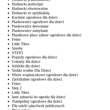
Huśtawki podwójne
Huśtawki równoważne
Huśtawki ze zjeżdżalnią
Kuchnie ogrodowe dla dzieci
Piaskownice ogrodowe dla dzieci
Piaskownice drewniane
Piaskownice zamykane
Plastikowe place zabaw ogrodowe dla dzieci
Feber
Little Tikes
Smoby
STEP2
Pojazdy ogrodowe dla dzieci
Gokarty dla dzieci
Jeździki dla dzieci
Stoliki wodne Dla Dzieci
Wieże wspinaczkowe ogrodowe dla dzieci
Zjeżdżalnie ogrodowe dla dzieci
Feber
Step 2
Little Tikes
Inne zabawki do ogrodu dla dzieci
Trampoliny ogrodowe dla dzieci
Dla szkół i placówek publicznych