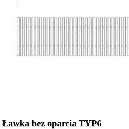
Ławka bez oparcia TYP6