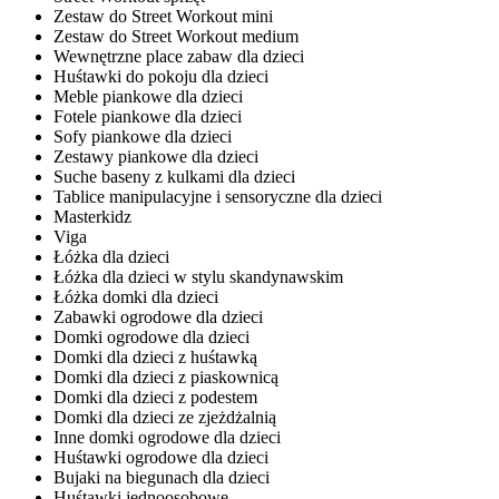
Zestaw do Street Workout mini
Zestaw do Street Workout medium
Wewnętrzne place zabaw dla dzieci
Huśtawki do pokoju dla dzieci
Meble piankowe dla dzieci
Fotele piankowe dla dzieci
Sofy piankowe dla dzieci
Zestawy piankowe dla dzieci
Suche baseny z kulkami dla dzieci
Tablice manipulacyjne i sensoryczne dla dzieci
Masterkidz
Viga
Łóżka dla dzieci
Łóżka dla dzieci w stylu skandynawskim
Łóżka domki dla dzieci
Zabawki ogrodowe dla dzieci
Domki ogrodowe dla dzieci
Domki dla dzieci z huśtawką
Domki dla dzieci z piaskownicą
Domki dla dzieci z podestem
Domki dla dzieci ze zjeżdżalnią
Inne domki ogrodowe dla dzieci
Huśtawki ogrodowe dla dzieci
Bujaki na biegunach dla dzieci
Huśtawki jednoosobowe