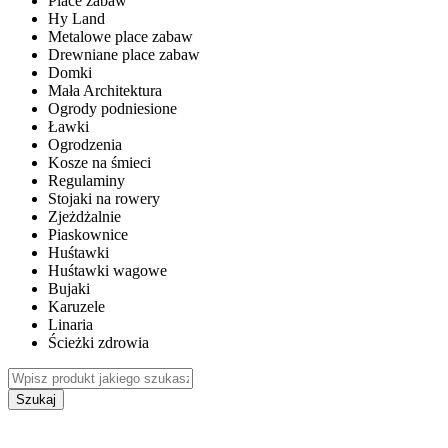
Place zabaw
Hy Land
Metalowe place zabaw
Drewniane place zabaw
Domki
Mała Architektura
Ogrody podniesione
Ławki
Ogrodzenia
Kosze na śmieci
Regulaminy
Stojaki na rowery
Zjeżdżalnie
Piaskownice
Huśtawki
Huśtawki wagowe
Bujaki
Karuzele
Linaria
Ścieżki zdrowia
Szukaj
WEWNĘTRZNE PLACE ZABAW