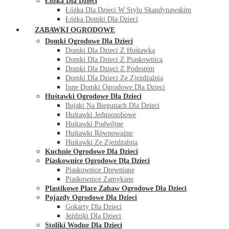
Łóżka Dla Dzieci
Łóżka Dla Dzieci W Stylu Skandynawskim
Łóżka Domki Dla Dzieci
ZABAWKI OGRODOWE
Domki Ogrodowe Dla Dzieci
Domki Dla Dzieci Z Huśtawką
Domki Dla Dzieci Z Piaskownicą
Domki Dla Dzieci Z Podestem
Domki Dla Dzieci Ze Zjeżdżalnią
Inne Domki Ogrodowe Dla Dzieci
Huśtawki Ogrodowe Dla Dzieci
Bujaki Na Biegunach Dla Dzieci
Huśtawki Jednoosobowe
Huśtawki Podwójne
Huśtawki Równoważne
Huśtawki Ze Zjeżdżalnią
Kuchnie Ogrodowe Dla Dzieci
Piaskownice Ogrodowe Dla Dzieci
Piaskownice Drewniane
Piaskownice Zamykane
Plastikowe Place Zabaw Ogrodowe Dla Dzieci
Pojazdy Ogrodowe Dla Dzieci
Gokarty Dla Dzieci
Jeździki Dla Dzieci
Stoliki Wodne Dla Dzieci