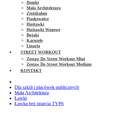
Domki
Mała Architektura
Zjeżdżalnie
Piaskownice
Huśtawki
Huśtawki Wagowe
Bujaki
Karuzele
Linaria
STREET WORKOUT
Zestaw Do Street Workout Mini
Zestaw Do Street Workout Medium
KONTAKT
Dla szkół i placówek publicznych
Mała Architektura
Ławki
Ławka bez oparcia TYP6