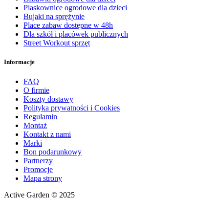
Piaskownice ogrodowe dla dzieci
Bujaki na sprężynie
Place zabaw dostępne w 48h
Dla szkół i placówek publicznych
Street Workout sprzęt
Informacje
FAQ
O firmie
Koszty dostawy
Polityka prywatności i Cookies
Regulamin
Montaż
Kontakt z nami
Marki
Bon podarunkowy
Partnerzy
Promocje
Mapa strony
Active Garden © 2025