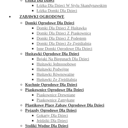
Łóżka Dla Dzieci
Łóżka Dla Dzieci W Stylu Skandynawskim
Łóżka Domki Dla Dzieci
ZABAWKI OGRODOWE
Domki Ogrodowe Dla Dzieci
Domki Dla Dzieci Z Huśtawką
Domki Dla Dzieci Z Piaskownicą
Domki Dla Dzieci Z Podestem
Domki Dla Dzieci Ze Zjeżdżalnią
Inne Domki Ogrodowe Dla Dzieci
Huśtawki Ogrodowe Dla Dzieci
Bujaki Na Biegunach Dla Dzieci
Huśtawki Jednoosobowe
Huśtawki Podwójne
Huśtawki Równoważne
Huśtawki Ze Zjeżdżalnią
Kuchnie Ogrodowe Dla Dzieci
Piaskownice Ogrodowe Dla Dzieci
Piaskownice Drewniane
Piaskownice Zamykane
Plastikowe Place Zabaw Ogrodowe Dla Dzieci
Pojazdy Ogrodowe Dla Dzieci
Gokarty Dla Dzieci
Jeździki Dla Dzieci
Stoliki Wodne Dla Dzieci