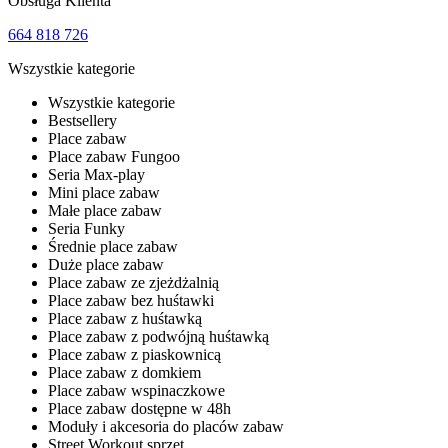
Obsługa Klienta
664 818 726
Wszystkie kategorie
Wszystkie kategorie
Bestsellery
Place zabaw
Place zabaw Fungoo
Seria Max-play
Mini place zabaw
Małe place zabaw
Seria Funky
Średnie place zabaw
Duże place zabaw
Place zabaw ze zjeżdżalnią
Place zabaw bez huśtawki
Place zabaw z huśtawką
Place zabaw z podwójną huśtawką
Place zabaw z piaskownicą
Place zabaw z domkiem
Place zabaw wspinaczkowe
Place zabaw dostępne w 48h
Moduły i akcesoria do placów zabaw
Street Workout sprzęt