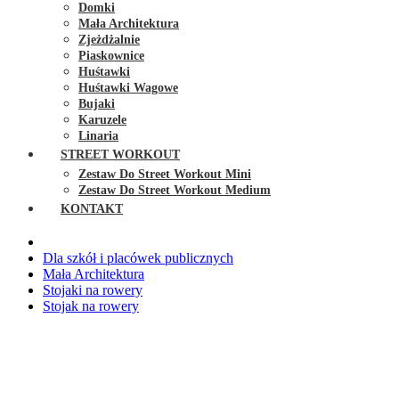
Domki
Mała Architektura
Zjeżdżalnie
Piaskownice
Huśtawki
Huśtawki Wagowe
Bujaki
Karuzele
Linaria
STREET WORKOUT
Zestaw Do Street Workout Mini
Zestaw Do Street Workout Medium
KONTAKT
Dla szkół i placówek publicznych
Mała Architektura
Stojaki na rowery
Stojak na rowery