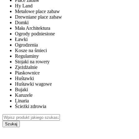
Place zabaw
Hy Land
Metalowe place zabaw
Drewniane place zabaw
Domki
Mała Architektura
Ogrody podniesione
Ławki
Ogrodzenia
Kosze na śmieci
Regulaminy
Stojaki na rowery
Zjeżdżalnie
Piaskownice
Huśtawki
Huśtawki wagowe
Bujaki
Karuzele
Linaria
Ścieżki zdrowia
Szukaj
WEWNĘTRZNE PLACE ZABAW