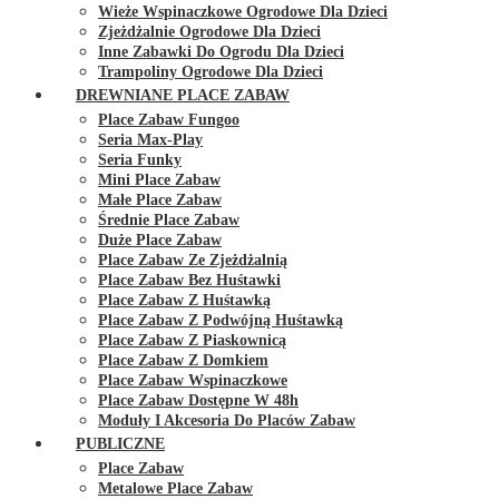
Wieże Wspinaczkowe Ogrodowe Dla Dzieci
Zjeżdżalnie Ogrodowe Dla Dzieci
Inne Zabawki Do Ogrodu Dla Dzieci
Trampoliny Ogrodowe Dla Dzieci
DREWNIANE PLACE ZABAW
Place Zabaw Fungoo
Seria Max-Play
Seria Funky
Mini Place Zabaw
Małe Place Zabaw
Średnie Place Zabaw
Duże Place Zabaw
Place Zabaw Ze Zjeżdżalnią
Place Zabaw Bez Huśtawki
Place Zabaw Z Huśtawką
Place Zabaw Z Podwójną Huśtawką
Place Zabaw Z Piaskownicą
Place Zabaw Z Domkiem
Place Zabaw Wspinaczkowe
Place Zabaw Dostępne W 48h
Moduły I Akcesoria Do Placów Zabaw
PUBLICZNE
Place Zabaw
Metalowe Place Zabaw