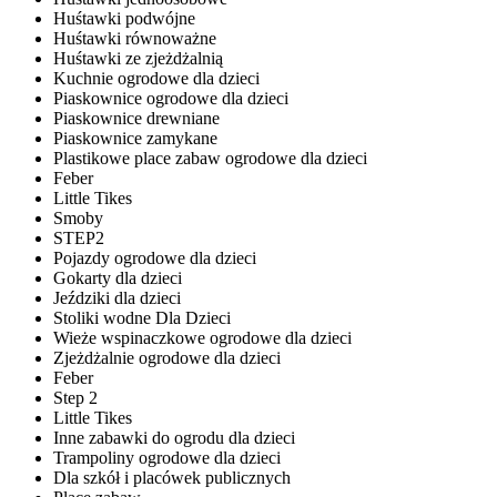
Huśtawki podwójne
Huśtawki równoważne
Huśtawki ze zjeżdżalnią
Kuchnie ogrodowe dla dzieci
Piaskownice ogrodowe dla dzieci
Piaskownice drewniane
Piaskownice zamykane
Plastikowe place zabaw ogrodowe dla dzieci
Feber
Little Tikes
Smoby
STEP2
Pojazdy ogrodowe dla dzieci
Gokarty dla dzieci
Jeździki dla dzieci
Stoliki wodne Dla Dzieci
Wieże wspinaczkowe ogrodowe dla dzieci
Zjeżdżalnie ogrodowe dla dzieci
Feber
Step 2
Little Tikes
Inne zabawki do ogrodu dla dzieci
Trampoliny ogrodowe dla dzieci
Dla szkół i placówek publicznych