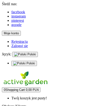
Śledź nas:
facebook
instagram
pinterest
google
Moje konto
Rejestracja
Zaloguj się
Język:
Polski
Polski
0
Shopping Cart
0,00 PLN
Twój koszyk jest pusty!