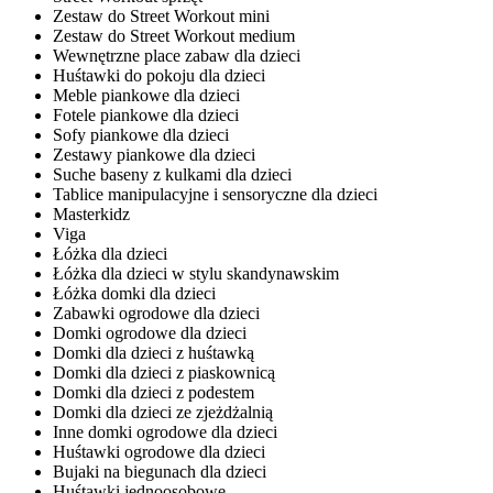
Zestaw do Street Workout mini
Zestaw do Street Workout medium
Wewnętrzne place zabaw dla dzieci
Huśtawki do pokoju dla dzieci
Meble piankowe dla dzieci
Fotele piankowe dla dzieci
Sofy piankowe dla dzieci
Zestawy piankowe dla dzieci
Suche baseny z kulkami dla dzieci
Tablice manipulacyjne i sensoryczne dla dzieci
Masterkidz
Viga
Łóżka dla dzieci
Łóżka dla dzieci w stylu skandynawskim
Łóżka domki dla dzieci
Zabawki ogrodowe dla dzieci
Domki ogrodowe dla dzieci
Domki dla dzieci z huśtawką
Domki dla dzieci z piaskownicą
Domki dla dzieci z podestem
Domki dla dzieci ze zjeżdżalnią
Inne domki ogrodowe dla dzieci
Huśtawki ogrodowe dla dzieci
Bujaki na biegunach dla dzieci
Huśtawki jednoosobowe