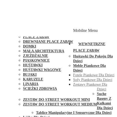
PLACE ZABAW Z PODWÓJNĄ HUŚTAWKĄ
PLACE ZABAW Z PIASKOWNICĄ
PLACE ZABAW Z DOMKIEM
PLACE ZABAW WSPINACZKOWE
PLACE ZABAW DOSTĘPNE W 48H
MODUŁY I AKCESORIA DO PLACÓW ZABAW
Mobilne Menu
PUBLICZNE
PLACE ZABAW
DREWNIANE PLACE ZABAW
WEWNĘTRZNE
DOMKI
PLACE ZABAW
MAŁA ARCHITEKTURA
ZJEŻDŻALNIE
Huśtawki Do Pokoju Dla
PIASKOWNICE
Dzieci
HUŚTAWKI
Meble Piankowe Dla
HUŚTAWKI WAGOWE
Dzieci
BUJAKI
Fotele Piankowe Dla Dzieci
KARUZELE
Sofy Piankowe Dla Dzieci
LINARIA
Zestawy Piankowe Dla
ŚCIEŻKI ZDROWIA
Dzieci
STREET WORKOUT
Suche
Baseny Z
ZESTAW DO STREET WORKOUT MINI
Kulkami
ZESTAW DO STREET WORKOUT MEDIUM
Dla Dzieci
KONTAKT
Tablice Manipulacyjne I Sensoryczne Dla Dzieci