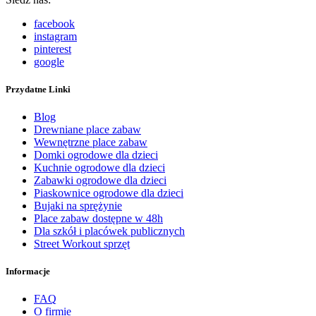
facebook
instagram
pinterest
google
Przydatne Linki
Blog
Drewniane place zabaw
Wewnętrzne place zabaw
Domki ogrodowe dla dzieci
Kuchnie ogrodowe dla dzieci
Zabawki ogrodowe dla dzieci
Piaskownice ogrodowe dla dzieci
Bujaki na sprężynie
Place zabaw dostępne w 48h
Dla szkół i placówek publicznych
Street Workout sprzęt
Informacje
FAQ
O firmie