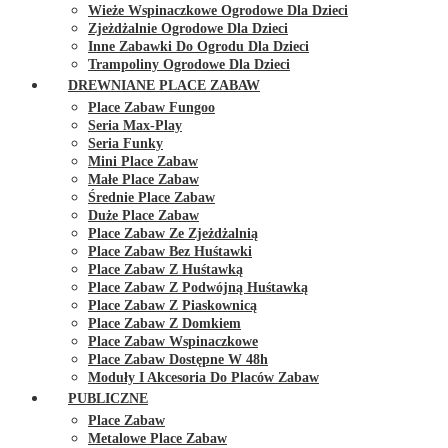
Wieże Wspinaczkowe Ogrodowe Dla Dzieci
Zjeżdżalnie Ogrodowe Dla Dzieci
Inne Zabawki Do Ogrodu Dla Dzieci
Trampoliny Ogrodowe Dla Dzieci
DREWNIANE PLACE ZABAW
Place Zabaw Fungoo
Seria Max-Play
Seria Funky
Mini Place Zabaw
Małe Place Zabaw
Średnie Place Zabaw
Duże Place Zabaw
Place Zabaw Ze Zjeżdżalnią
Place Zabaw Bez Huśtawki
Place Zabaw Z Huśtawką
Place Zabaw Z Podwójną Huśtawką
Place Zabaw Z Piaskownicą
Place Zabaw Z Domkiem
Place Zabaw Wspinaczkowe
Place Zabaw Dostępne W 48h
Moduły I Akcesoria Do Placów Zabaw
PUBLICZNE
Place Zabaw
Metalowe Place Zabaw