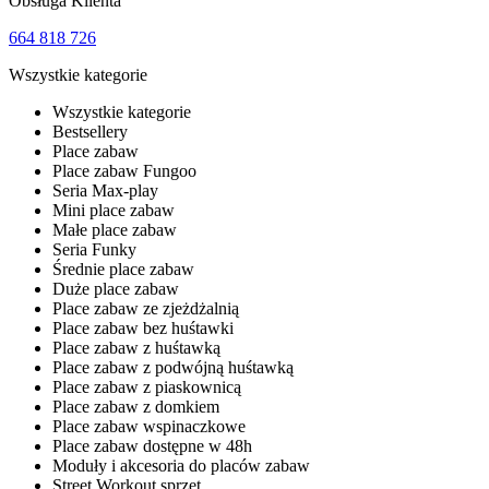
Obsługa Klienta
664 818 726
Wszystkie kategorie
Wszystkie kategorie
Bestsellery
Place zabaw
Place zabaw Fungoo
Seria Max-play
Mini place zabaw
Małe place zabaw
Seria Funky
Średnie place zabaw
Duże place zabaw
Place zabaw ze zjeżdżalnią
Place zabaw bez huśtawki
Place zabaw z huśtawką
Place zabaw z podwójną huśtawką
Place zabaw z piaskownicą
Place zabaw z domkiem
Place zabaw wspinaczkowe
Place zabaw dostępne w 48h
Moduły i akcesoria do placów zabaw
Street Workout sprzęt