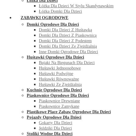
Łóżka Dla Dzieci
Łóżka Dla Dzieci W Stylu Skandynawskim
Łóżka Domki Dla Dzieci
ZABAWKI OGRODOWE
Domki Ogrodowe Dla Dzieci
Domki Dla Dzieci Z Huśtawką
Domki Dla Dzieci Z Piaskownicą
Domki Dla Dzieci Z Podestem
Domki Dla Dzieci Ze Zjeżdżalnią
Inne Domki Ogrodowe Dla Dzieci
Huśtawki Ogrodowe Dla Dzieci
Bujaki Na Biegunach Dla Dzieci
Huśtawki Jednoosobowe
Huśtawki Podwójne
Huśtawki Równoważne
Huśtawki Ze Zjeżdżalnią
Kuchnie Ogrodowe Dla Dzieci
Piaskownice Ogrodowe Dla Dzieci
Piaskownice Drewniane
Piaskownice Zamykane
Plastikowe Place Zabaw Ogrodowe Dla Dzieci
Pojazdy Ogrodowe Dla Dzieci
Gokarty Dla Dzieci
Jeździki Dla Dzieci
Stoliki Wodne Dla Dzieci