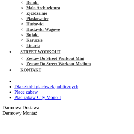
Domki
Mała Architektura
Zjeżdżalnie
Piaskownice
Huśtawki
Huśtawki Wagowe
Bujaki
Karuzele
Linaria
STREET WORKOUT
Zestaw Do Street Workout Mini
Zestaw Do Street Workout Medium
KONTAKT
Dla szkół i placówek publicznych
Place zabaw
Plac zabaw City Mono 1
Darmowa Dostawa
Darmowy Montaż