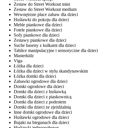
Zestaw do Street Workout mini
Zestaw do Street Workout medium
Wewnętrzne place zabaw dla dzieci
Huśtawki do pokoju dla dzieci
Meble piankowe dla dzieci
Fotele piankowe dla dzieci
Sofy piankowe dla dzieci
Zestawy piankowe dla dzieci
Suche baseny z kulkami dla dzieci
Tablice manipulacyjne i sensoryczne dla dzieci
Masterkidz
Viga
Łóżka dla dzieci
Łóżka dla dzieci w stylu skandynawskim
Łóżka domki dla dzieci
Zabawki ogrodowe dla dzieci
Domki ogrodowe dla dzieci
Domki dla dzieci z huśtawką
Domki dla dzieci z piaskownicą
Domki dla dzieci z podestem
Domki dla dzieci ze zjeżdżalnią
Inne domki ogrodowe dla dzieci
Huśtawki ogrodowe dla dzieci
Bujaki na biegunach dla dzieci
Huśtawki jednoosobowe