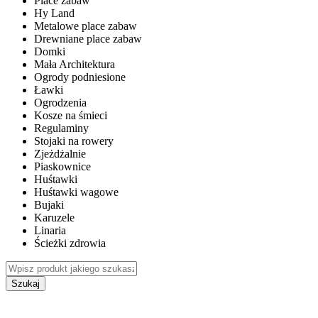
Place zabaw
Hy Land
Metalowe place zabaw
Drewniane place zabaw
Domki
Mała Architektura
Ogrody podniesione
Ławki
Ogrodzenia
Kosze na śmieci
Regulaminy
Stojaki na rowery
Zjeżdżalnie
Piaskownice
Huśtawki
Huśtawki wagowe
Bujaki
Karuzele
Linaria
Ścieżki zdrowia
Szukaj
WEWNĘTRZNE PLACE ZABAW