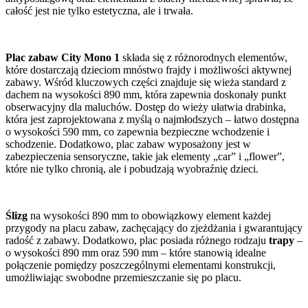
całość jest nie tylko estetyczna, ale i trwała.
Plac zabaw City Mono 1
składa się z różnorodnych elementów,
które dostarczają dzieciom mnóstwo frajdy i możliwości aktywnej
zabawy. Wśród kluczowych części znajduje się wieża standard z
dachem na wysokości 890 mm, która zapewnia doskonały punkt
obserwacyjny dla maluchów. Dostęp do wieży ułatwia drabinka,
która jest zaprojektowana z myślą o najmłodszych – łatwo dostępna
o wysokości 590 mm, co zapewnia bezpieczne wchodzenie i
schodzenie. Dodatkowo, plac zabaw wyposażony jest w
zabezpieczenia sensoryczne, takie jak elementy „car” i „flower”,
które nie tylko chronią, ale i pobudzają wyobraźnię dzieci.
Ślizg
na wysokości 890 mm to obowiązkowy element każdej
przygody na placu zabaw, zachęcający do zjeżdżania i gwarantujący
radość z zabawy. Dodatkowo, plac posiada różnego rodzaju
trapy
–
o wysokości 890 mm oraz 590 mm – które stanowią idealne
połączenie pomiędzy poszczególnymi elementami konstrukcji,
umożliwiając swobodne przemieszczanie się po placu.