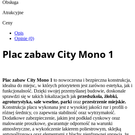
Obsługa
Atrakcyjne
Ceny
Opis
Opinie (0)
Plac zabaw City Mono 1
Plac zabaw City Mono 1
to nowoczesna i bezpieczna konstrukcja,
idealna do miejsc, w których priorytetem jest zarówno estetyka, jak i
funkcjonalność. Dzięki swojej przemyślanej budowie, doskonale
sprawdzi się w takich lokalizacjach jak
przedszkola, żłobki,
agroturystyka, sale weselne, parki
oraz
przestrzenie miejskie.
Konstrukcja placu wykonana jest z wysokiej jakości rur i profili o
różnej średnicy, co zapewnia stabilność oraz wytrzymałość.
Dodatkowe zabezpieczenie, jakim jest podkład cynkowy oraz
malowanie proszkowe, gwarantuje odporność na warunki
atmosferyczne, a wykończenie lakierem poliestrowym, sklejką
antypoślizgową oraz elementami z blachy nierdzewnej sprawia, że