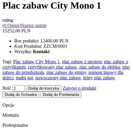
Plac zabaw City Mono 1
rating
(0 Opinii)
Napisz opinię
15252,00 PLN
Bez podatku:
12400,00 PLN
Kod Produktu:
ZZCM/0001
Wysyłka:
Kontakt
Tagi:
Plac zabaw City Mono 1
,
plac zabaw z atestem
,
plac zabaw z
certyfikatem
,
certyfikowany plac zabaw
,
plac zabaw do żłobka
,
plac
zabaw do przedszkola
,
plac zabaw do gminy
,
pomost linowy dla
dzieci
,
małpi gaj
,
nowoczesny plac zabaw
,
leśny plac zabaw
Ilość
Zapytaj o produkt
Dodaj do koszyka
Dodaj do Schowka
Dodaj do Porównania
Opcja
Montażu
Profesjonalna