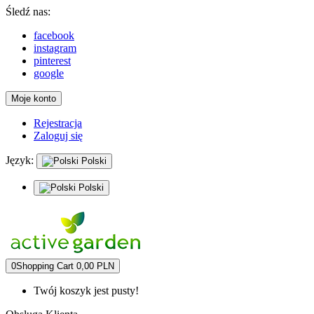
Śledź nas:
facebook
instagram
pinterest
google
Moje konto
Rejestracja
Zaloguj się
Język:
Polski
Polski
0
Shopping Cart
0,00 PLN
Twój koszyk jest pusty!