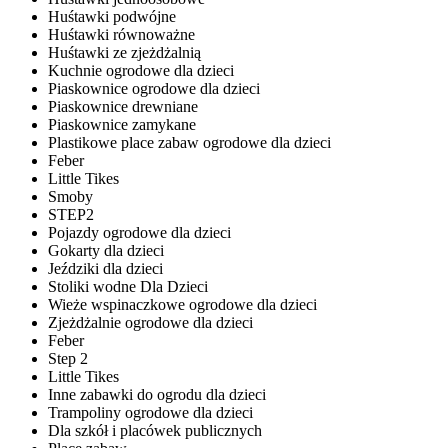
Huśtawki podwójne
Huśtawki równoważne
Huśtawki ze zjeżdżalnią
Kuchnie ogrodowe dla dzieci
Piaskownice ogrodowe dla dzieci
Piaskownice drewniane
Piaskownice zamykane
Plastikowe place zabaw ogrodowe dla dzieci
Feber
Little Tikes
Smoby
STEP2
Pojazdy ogrodowe dla dzieci
Gokarty dla dzieci
Jeździki dla dzieci
Stoliki wodne Dla Dzieci
Wieże wspinaczkowe ogrodowe dla dzieci
Zjeżdżalnie ogrodowe dla dzieci
Feber
Step 2
Little Tikes
Inne zabawki do ogrodu dla dzieci
Trampoliny ogrodowe dla dzieci
Dla szkół i placówek publicznych