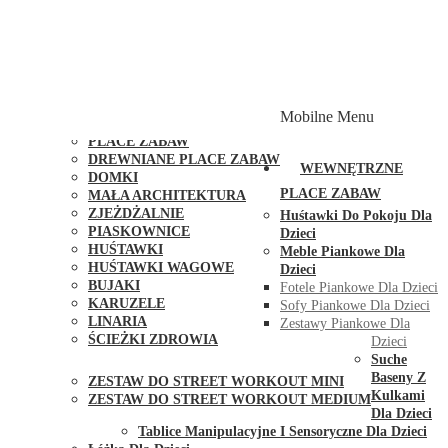
PLACE ZABAW Z PODWÓJNĄ HUŚTAWKĄ
PLACE ZABAW Z PIASKOWNICĄ
PLACE ZABAW Z DOMKIEM
PLACE ZABAW WSPINACZKOWE
PLACE ZABAW DOSTĘPNE W 48H
MODUŁY I AKCESORIA DO PLACÓW ZABAW
Mobilne Menu
PUBLICZNE
PLACE ZABAW
DREWNIANE PLACE ZABAW
WEWNĘTRZNE
DOMKI
PLACE ZABAW
MAŁA ARCHITEKTURA
ZJEŻDŻALNIE
Huśtawki Do Pokoju Dla
PIASKOWNICE
Dzieci
HUŚTAWKI
Meble Piankowe Dla
HUŚTAWKI WAGOWE
Dzieci
BUJAKI
Fotele Piankowe Dla Dzieci
KARUZELE
Sofy Piankowe Dla Dzieci
LINARIA
Zestawy Piankowe Dla
ŚCIEŻKI ZDROWIA
Dzieci
STREET WORKOUT
Suche
Baseny Z
ZESTAW DO STREET WORKOUT MINI
Kulkami
ZESTAW DO STREET WORKOUT MEDIUM
Dla Dzieci
KONTAKT
Tablice Manipulacyjne I Sensoryczne Dla Dzieci