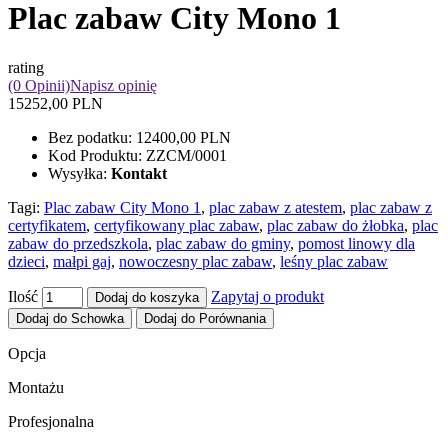
Plac zabaw City Mono 1
rating
(0 Opinii)
Napisz opinię
15252,00 PLN
Bez podatku:
12400,00 PLN
Kod Produktu:
ZZCM/0001
Wysyłka:
Kontakt
Tagi:
Plac zabaw City Mono 1
,
plac zabaw z atestem
,
plac zabaw z
certyfikatem
,
certyfikowany plac zabaw
,
plac zabaw do żłobka
,
plac
zabaw do przedszkola
,
plac zabaw do gminy
,
pomost linowy dla
dzieci
,
małpi gaj
,
nowoczesny plac zabaw
,
leśny plac zabaw
Ilość
Zapytaj o produkt
Dodaj do koszyka
Dodaj do Schowka
Dodaj do Porównania
Opcja
Montażu
Profesjonalna