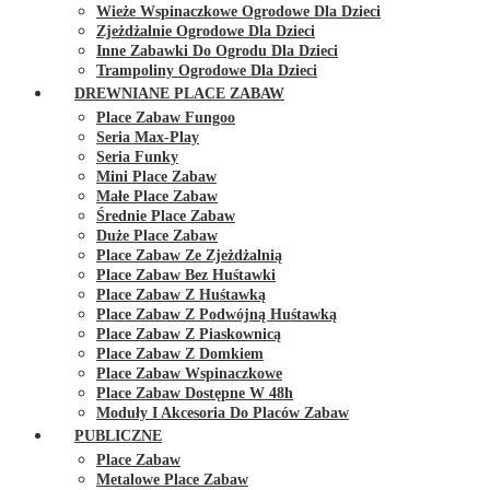
Wieże Wspinaczkowe Ogrodowe Dla Dzieci
Zjeżdżalnie Ogrodowe Dla Dzieci
Inne Zabawki Do Ogrodu Dla Dzieci
Trampoliny Ogrodowe Dla Dzieci
DREWNIANE PLACE ZABAW
Place Zabaw Fungoo
Seria Max-Play
Seria Funky
Mini Place Zabaw
Małe Place Zabaw
Średnie Place Zabaw
Duże Place Zabaw
Place Zabaw Ze Zjeżdżalnią
Place Zabaw Bez Huśtawki
Place Zabaw Z Huśtawką
Place Zabaw Z Podwójną Huśtawką
Place Zabaw Z Piaskownicą
Place Zabaw Z Domkiem
Place Zabaw Wspinaczkowe
Place Zabaw Dostępne W 48h
Moduły I Akcesoria Do Placów Zabaw
PUBLICZNE
Place Zabaw
Metalowe Place Zabaw