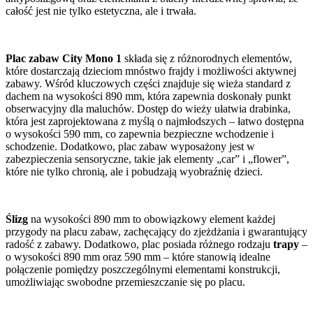
całość jest nie tylko estetyczna, ale i trwała.
Plac zabaw City Mono 1
składa się z różnorodnych elementów,
które dostarczają dzieciom mnóstwo frajdy i możliwości aktywnej
zabawy. Wśród kluczowych części znajduje się wieża standard z
dachem na wysokości 890 mm, która zapewnia doskonały punkt
obserwacyjny dla maluchów. Dostęp do wieży ułatwia drabinka,
która jest zaprojektowana z myślą o najmłodszych – łatwo dostępna
o wysokości 590 mm, co zapewnia bezpieczne wchodzenie i
schodzenie. Dodatkowo, plac zabaw wyposażony jest w
zabezpieczenia sensoryczne, takie jak elementy „car” i „flower”,
które nie tylko chronią, ale i pobudzają wyobraźnię dzieci.
Ślizg
na wysokości 890 mm to obowiązkowy element każdej
przygody na placu zabaw, zachęcający do zjeżdżania i gwarantujący
radość z zabawy. Dodatkowo, plac posiada różnego rodzaju
trapy
–
o wysokości 890 mm oraz 590 mm – które stanowią idealne
połączenie pomiędzy poszczególnymi elementami konstrukcji,
umożliwiając swobodne przemieszczanie się po placu.