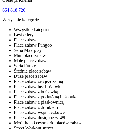
Obsługa Klienta
664 818 726
Wszystkie kategorie
Wszystkie kategorie
Bestsellery
Place zabaw
Place zabaw Fungoo
Seria Max-play
Mini place zabaw
Małe place zabaw
Seria Funky
Średnie place zabaw
Duże place zabaw
Place zabaw ze zjeżdżalnią
Place zabaw bez huśtawki
Place zabaw z huśtawką
Place zabaw z podwójną huśtawką
Place zabaw z piaskownicą
Place zabaw z domkiem
Place zabaw wspinaczkowe
Place zabaw dostępne w 48h
Moduły i akcesoria do placów zabaw
Street Workout sprzęt