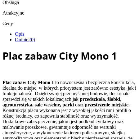
Obsługa
Atrakcyjne
Ceny
Opis
Opinie (0)
Plac zabaw City Mono 1
Plac zabaw City Mono 1
to nowoczesna i bezpieczna konstrukcja,
idealna do miejsc, w których priorytetem jest zarówno estetyka, jak i
funkcjonalność. Dzięki swojej przemyślanej budowie, doskonale
sprawdzi się w takich lokalizacjach jak
przedszkola, żłobki,
agroturystyka, sale weselne, parki
oraz
przestrzenie miejskie.
Konstrukcja placu wykonana jest z wysokiej jakości rur i profili o
różnej średnicy, co zapewnia stabilność oraz wytrzymałość.
Dodatkowe zabezpieczenie, jakim jest podkład cynkowy oraz
malowanie proszkowe, gwarantuje odporność na warunki
atmosferyczne, a wykończenie lakierem poliestrowym, sklejką
antypoślizgową oraz elementami z blachy nierdzewnej sprawia, że