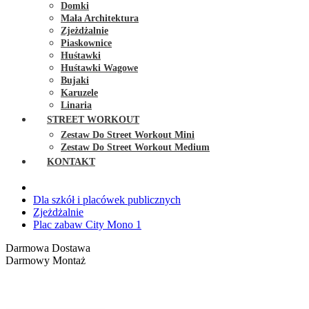
Domki
Mała Architektura
Zjeżdżalnie
Piaskownice
Huśtawki
Huśtawki Wagowe
Bujaki
Karuzele
Linaria
STREET WORKOUT
Zestaw Do Street Workout Mini
Zestaw Do Street Workout Medium
KONTAKT
Dla szkół i placówek publicznych
Zjeżdżalnie
Plac zabaw City Mono 1
Darmowa Dostawa
Darmowy Montaż