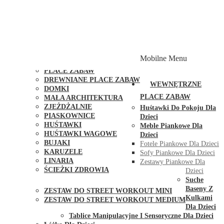
PLACE ZABAW Z PODWÓJNĄ HUŚTAWKĄ
PLACE ZABAW Z PIASKOWNICĄ
PLACE ZABAW Z DOMKIEM
PLACE ZABAW WSPINACZKOWE
PLACE ZABAW DOSTĘPNE W 48H
MODUŁY I AKCESORIA DO PLACÓW ZABAW
Mobilne Menu
PUBLICZNE
PLACE ZABAW
DREWNIANE PLACE ZABAW
WEWNĘTRZNE
DOMKI
PLACE ZABAW
MAŁA ARCHITEKTURA
ZJEŻDŻALNIE
Huśtawki Do Pokoju Dla
PIASKOWNICE
Dzieci
HUŚTAWKI
Meble Piankowe Dla
HUŚTAWKI WAGOWE
Dzieci
BUJAKI
Fotele Piankowe Dla Dzieci
KARUZELE
Sofy Piankowe Dla Dzieci
LINARIA
Zestawy Piankowe Dla
ŚCIEŻKI ZDROWIA
Dzieci
STREET WORKOUT
Suche
Baseny Z
ZESTAW DO STREET WORKOUT MINI
Kulkami
ZESTAW DO STREET WORKOUT MEDIUM
Dla Dzieci
KONTAKT
Tablice Manipulacyjne I Sensoryczne Dla Dzieci