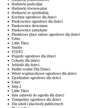
Huśtawki podwójne
Huśtawki równoważne
Huśtawki ze zjeżdżalnią
Kuchnie ogrodowe dla dzieci
Piaskownice ogrodowe dla dzieci
Piaskownice drewniane
Piaskownice zamykane
Plastikowe place zabaw ogrodowe dla dzieci
Feber
Little Tikes
Smoby
STEP2
Pojazdy ogrodowe dla dzieci
Gokarty dla dzieci
Jeździki dla dzieci
Stoliki wodne Dla Dzieci
Wieże wspinaczkowe ogrodowe dla dzieci
Zjeżdżalnie ogrodowe dla dzieci
Feber
Step 2
Little Tikes
Inne zabawki do ogrodu dla dzieci
Trampoliny ogrodowe dla dzieci
Dla szkół i placówek publicznych