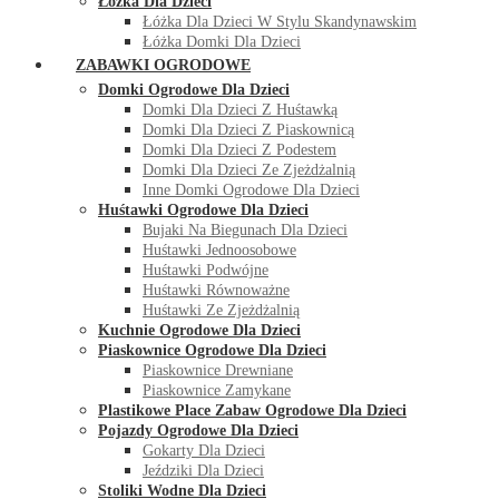
Łóżka Dla Dzieci
Łóżka Dla Dzieci W Stylu Skandynawskim
Łóżka Domki Dla Dzieci
ZABAWKI OGRODOWE
Domki Ogrodowe Dla Dzieci
Domki Dla Dzieci Z Huśtawką
Domki Dla Dzieci Z Piaskownicą
Domki Dla Dzieci Z Podestem
Domki Dla Dzieci Ze Zjeżdżalnią
Inne Domki Ogrodowe Dla Dzieci
Huśtawki Ogrodowe Dla Dzieci
Bujaki Na Biegunach Dla Dzieci
Huśtawki Jednoosobowe
Huśtawki Podwójne
Huśtawki Równoważne
Huśtawki Ze Zjeżdżalnią
Kuchnie Ogrodowe Dla Dzieci
Piaskownice Ogrodowe Dla Dzieci
Piaskownice Drewniane
Piaskownice Zamykane
Plastikowe Place Zabaw Ogrodowe Dla Dzieci
Pojazdy Ogrodowe Dla Dzieci
Gokarty Dla Dzieci
Jeździki Dla Dzieci
Stoliki Wodne Dla Dzieci