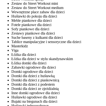
Zestaw do Street Workout mini
Zestaw do Street Workout medium
Wewnętrzne place zabaw dla dzieci
Huśtawki do pokoju dla dzieci
Meble piankowe dla dzieci
Fotele piankowe dla dzieci
Sofy piankowe dla dzieci
Zestawy piankowe dla dzieci
Suche baseny z kulkami dla dzieci
Tablice manipulacyjne i sensoryczne dla dzieci
Masterkidz
Viga
Łóżka dla dzieci
Łóżka dla dzieci w stylu skandynawskim
Łóżka domki dla dzieci
Zabawki ogrodowe dla dzieci
Domki ogrodowe dla dzieci
Domki dla dzieci z huśtawką
Domki dla dzieci z piaskownicą
Domki dla dzieci z podestem
Domki dla dzieci ze zjeżdżalnią
Inne domki ogrodowe dla dzieci
Huśtawki ogrodowe dla dzieci
Bujaki na biegunach dla dzieci
Huśtawki jednoosobowe