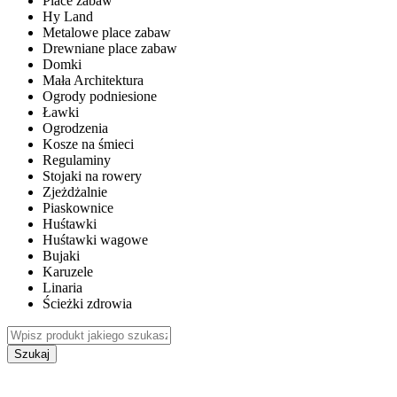
Place zabaw
Hy Land
Metalowe place zabaw
Drewniane place zabaw
Domki
Mała Architektura
Ogrody podniesione
Ławki
Ogrodzenia
Kosze na śmieci
Regulaminy
Stojaki na rowery
Zjeżdżalnie
Piaskownice
Huśtawki
Huśtawki wagowe
Bujaki
Karuzele
Linaria
Ścieżki zdrowia
Szukaj
WEWNĘTRZNE PLACE ZABAW