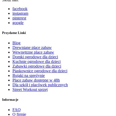
facebook
instagram
pinterest
google
Przydatne Linki
Blog
Drewniane place zabaw
Wewnętrzne place zabaw
Domki ogrodowe dla dzieci
Kuchnie ogrodowe dla dzieci
Zabawki ogrodowe dla dzieci
Piaskownice ogrodowe dla dzieci
Bujaki na sprężynie
Place zabaw dostępne w 48h
Dla szkół i placówek publicznych
Street Workout sprzęt
Informacje
FAQ
O firmie