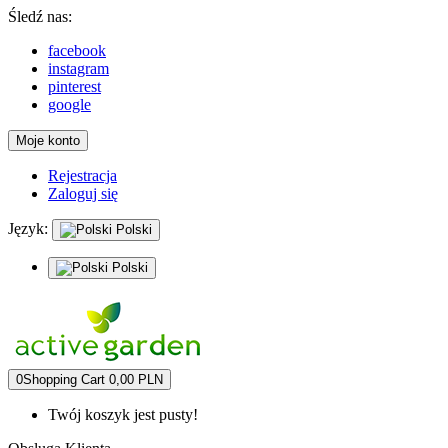
Śledź nas:
facebook
instagram
pinterest
google
Moje konto
Rejestracja
Zaloguj się
Język:
Polski
Polski
0
Shopping Cart
0,00 PLN
Twój koszyk jest pusty!