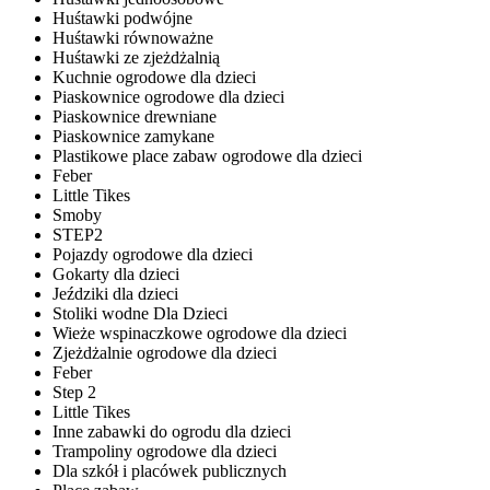
Huśtawki podwójne
Huśtawki równoważne
Huśtawki ze zjeżdżalnią
Kuchnie ogrodowe dla dzieci
Piaskownice ogrodowe dla dzieci
Piaskownice drewniane
Piaskownice zamykane
Plastikowe place zabaw ogrodowe dla dzieci
Feber
Little Tikes
Smoby
STEP2
Pojazdy ogrodowe dla dzieci
Gokarty dla dzieci
Jeździki dla dzieci
Stoliki wodne Dla Dzieci
Wieże wspinaczkowe ogrodowe dla dzieci
Zjeżdżalnie ogrodowe dla dzieci
Feber
Step 2
Little Tikes
Inne zabawki do ogrodu dla dzieci
Trampoliny ogrodowe dla dzieci
Dla szkół i placówek publicznych