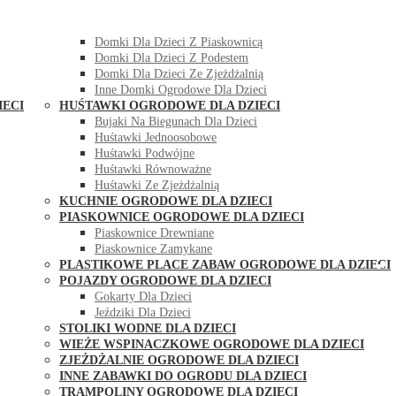
DOMKI OGRODOWE DLA DZIECI
Domki Dla Dzieci Z Huśtawką
Domki Dla Dzieci Z Piaskownicą
Domki Dla Dzieci Z Podestem
Domki Dla Dzieci Ze Zjeżdżalnią
Inne Domki Ogrodowe Dla Dzieci
IECI
HUŚTAWKI OGRODOWE DLA DZIECI
Bujaki Na Biegunach Dla Dzieci
Huśtawki Jednoosobowe
Huśtawki Podwójne
Huśtawki Równoważne
Huśtawki Ze Zjeżdżalnią
KUCHNIE OGRODOWE DLA DZIECI
PIASKOWNICE OGRODOWE DLA DZIECI
Piaskownice Drewniane
Piaskownice Zamykane
PLASTIKOWE PLACE ZABAW OGRODOWE DLA DZIECI
POJAZDY OGRODOWE DLA DZIECI
Gokarty Dla Dzieci
Jeździki Dla Dzieci
STOLIKI WODNE DLA DZIECI
WIEŻE WSPINACZKOWE OGRODOWE DLA DZIECI
ZJEŻDŻALNIE OGRODOWE DLA DZIECI
INNE ZABAWKI DO OGRODU DLA DZIECI
TRAMPOLINY OGRODOWE DLA DZIECI