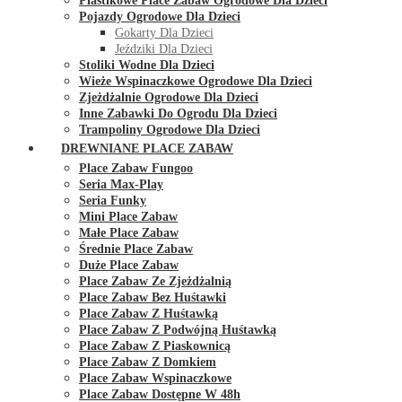
Plastikowe Place Zabaw Ogrodowe Dla Dzieci
Pojazdy Ogrodowe Dla Dzieci
Gokarty Dla Dzieci
Jeździki Dla Dzieci
Stoliki Wodne Dla Dzieci
Wieże Wspinaczkowe Ogrodowe Dla Dzieci
Zjeżdżalnie Ogrodowe Dla Dzieci
Inne Zabawki Do Ogrodu Dla Dzieci
Trampoliny Ogrodowe Dla Dzieci
DREWNIANE PLACE ZABAW
Place Zabaw Fungoo
Seria Max-Play
Seria Funky
Mini Place Zabaw
Małe Place Zabaw
Średnie Place Zabaw
Duże Place Zabaw
Place Zabaw Ze Zjeżdżalnią
Place Zabaw Bez Huśtawki
Place Zabaw Z Huśtawką
Place Zabaw Z Podwójną Huśtawką
Place Zabaw Z Piaskownicą
Place Zabaw Z Domkiem
Place Zabaw Wspinaczkowe
Place Zabaw Dostępne W 48h