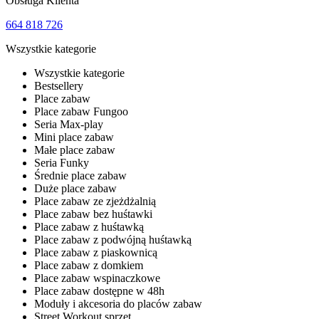
Obsługa Klienta
664 818 726
Wszystkie kategorie
Wszystkie kategorie
Bestsellery
Place zabaw
Place zabaw Fungoo
Seria Max-play
Mini place zabaw
Małe place zabaw
Seria Funky
Średnie place zabaw
Duże place zabaw
Place zabaw ze zjeżdżalnią
Place zabaw bez huśtawki
Place zabaw z huśtawką
Place zabaw z podwójną huśtawką
Place zabaw z piaskownicą
Place zabaw z domkiem
Place zabaw wspinaczkowe
Place zabaw dostępne w 48h
Moduły i akcesoria do placów zabaw
Street Workout sprzęt