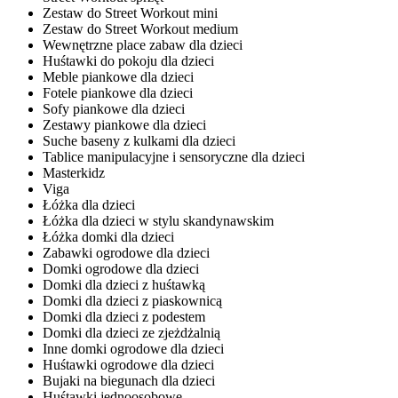
Zestaw do Street Workout mini
Zestaw do Street Workout medium
Wewnętrzne place zabaw dla dzieci
Huśtawki do pokoju dla dzieci
Meble piankowe dla dzieci
Fotele piankowe dla dzieci
Sofy piankowe dla dzieci
Zestawy piankowe dla dzieci
Suche baseny z kulkami dla dzieci
Tablice manipulacyjne i sensoryczne dla dzieci
Masterkidz
Viga
Łóżka dla dzieci
Łóżka dla dzieci w stylu skandynawskim
Łóżka domki dla dzieci
Zabawki ogrodowe dla dzieci
Domki ogrodowe dla dzieci
Domki dla dzieci z huśtawką
Domki dla dzieci z piaskownicą
Domki dla dzieci z podestem
Domki dla dzieci ze zjeżdżalnią
Inne domki ogrodowe dla dzieci
Huśtawki ogrodowe dla dzieci
Bujaki na biegunach dla dzieci
Huśtawki jednoosobowe