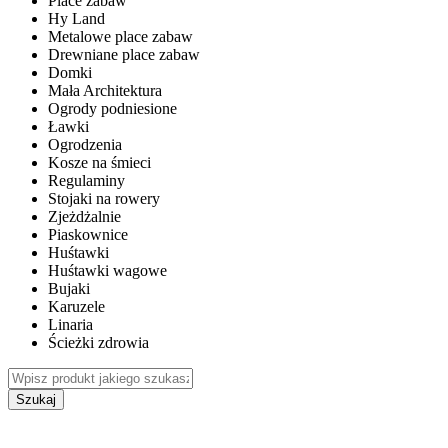
Place zabaw
Hy Land
Metalowe place zabaw
Drewniane place zabaw
Domki
Mała Architektura
Ogrody podniesione
Ławki
Ogrodzenia
Kosze na śmieci
Regulaminy
Stojaki na rowery
Zjeżdżalnie
Piaskownice
Huśtawki
Huśtawki wagowe
Bujaki
Karuzele
Linaria
Ścieżki zdrowia
Szukaj
WEWNĘTRZNE PLACE ZABAW