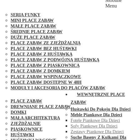
Mobilne
PLACE ZABAW FUNGOO
Menu
SERIA MAX-PLAY
SERIA FUNKY
MINI PLACE ZABAW
MAŁE PLACE ZABAW
ŚREDNIE PLACE ZABAW
DUŻE PLACE ZABAW
PLACE ZABAW ZE ZJEŻDŻALNIĄ
PLACE ZABAW BEZ HUŚTAWKI
PLACE ZABAW Z HUŚTAWKĄ
PLACE ZABAW Z PODWÓJNĄ HUŚTAWKĄ
PLACE ZABAW Z PIASKOWNICĄ
PLACE ZABAW Z DOMKIEM
PLACE ZABAW WSPINACZKOWE
PLACE ZABAW DOSTĘPNE W 48H
MODUŁY I AKCESORIA DO PLACÓW ZABAW
PUBLICZNE
WEWNĘTRZNE PLACE
PLACE ZABAW
ZABAW
DREWNIANE PLACE ZABAW
Huśtawki Do Pokoju Dla Dzieci
DOMKI
Meble Piankowe Dla Dzieci
MAŁA ARCHITEKTURA
Fotele Piankowe Dla Dzieci
ZJEŻDŻALNIE
Sofy Piankowe Dla Dzieci
PIASKOWNICE
Zestawy Piankowe Dla Dzieci
HUŚTAWKI
Suche Baseny Z Kulkami Dla