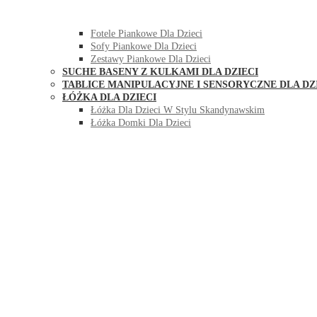
HUŚTAWKI DO POKOJU DLA DZIECI
MEBLE PIANKOWE DLA DZIECI
Fotele Piankowe Dla Dzieci
Sofy Piankowe Dla Dzieci
Zestawy Piankowe Dla Dzieci
SUCHE BASENY Z KULKAMI DLA DZIECI
TABLICE MANIPULACYJNE I SENSORYCZNE DLA DZ
ŁÓŻKA DLA DZIECI
Łóżka Dla Dzieci W Stylu Skandynawskim
Łóżka Domki Dla Dzieci