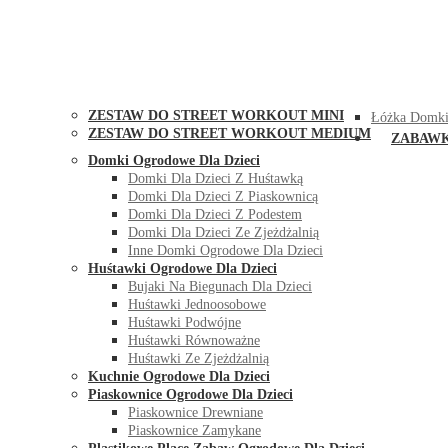
STREET WORKOUT
KONTAK
ZESTAW DO STREET WORKOUT MINI
Łóżka Domki
ZESTAW DO STREET WORKOUT MEDIUM
ZABAW
Domki Ogrodowe Dla Dzieci
Domki Dla Dzieci Z Huśtawką
Domki Dla Dzieci Z Piaskownicą
Domki Dla Dzieci Z Podestem
Domki Dla Dzieci Ze Zjeżdżalnią
Inne Domki Ogrodowe Dla Dzieci
Huśtawki Ogrodowe Dla Dzieci
Bujaki Na Biegunach Dla Dzieci
Huśtawki Jednoosobowe
Huśtawki Podwójne
Huśtawki Równoważne
Huśtawki Ze Zjeżdżalnią
Kuchnie Ogrodowe Dla Dzieci
Piaskownice Ogrodowe Dla Dzieci
Piaskownice Drewniane
Piaskownice Zamykane