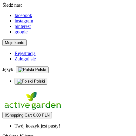
Śledź nas:
facebook
instagram
pinterest
google
Moje konto
Rejestracja
Zaloguj się
Język:
Polski
Polski
0
Shopping Cart
0,00 PLN
Twój koszyk jest pusty!