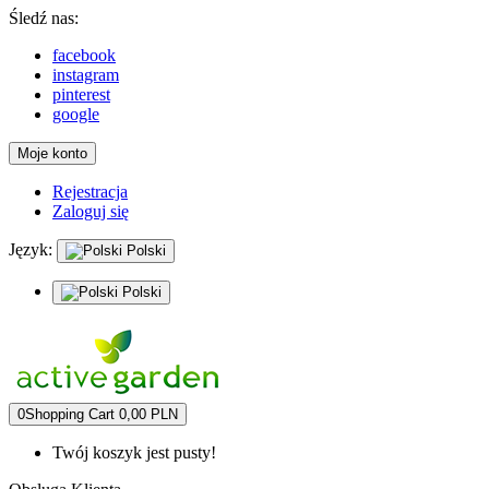
Śledź nas:
facebook
instagram
pinterest
google
Moje konto
Rejestracja
Zaloguj się
Język:
Polski
Polski
0
Shopping Cart
0,00 PLN
Twój koszyk jest pusty!