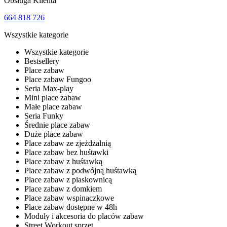
Obsługa Klienta
664 818 726
Wszystkie kategorie
Wszystkie kategorie
Bestsellery
Place zabaw
Place zabaw Fungoo
Seria Max-play
Mini place zabaw
Małe place zabaw
Seria Funky
Średnie place zabaw
Duże place zabaw
Place zabaw ze zjeżdżalnią
Place zabaw bez huśtawki
Place zabaw z huśtawką
Place zabaw z podwójną huśtawką
Place zabaw z piaskownicą
Place zabaw z domkiem
Place zabaw wspinaczkowe
Place zabaw dostępne w 48h
Moduły i akcesoria do placów zabaw
Street Workout sprzęt