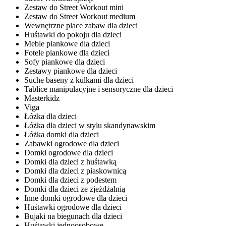
Zestaw do Street Workout mini
Zestaw do Street Workout medium
Wewnętrzne place zabaw dla dzieci
Huśtawki do pokoju dla dzieci
Meble piankowe dla dzieci
Fotele piankowe dla dzieci
Sofy piankowe dla dzieci
Zestawy piankowe dla dzieci
Suche baseny z kulkami dla dzieci
Tablice manipulacyjne i sensoryczne dla dzieci
Masterkidz
Viga
Łóżka dla dzieci
Łóżka dla dzieci w stylu skandynawskim
Łóżka domki dla dzieci
Zabawki ogrodowe dla dzieci
Domki ogrodowe dla dzieci
Domki dla dzieci z huśtawką
Domki dla dzieci z piaskownicą
Domki dla dzieci z podestem
Domki dla dzieci ze zjeżdżalnią
Inne domki ogrodowe dla dzieci
Huśtawki ogrodowe dla dzieci
Bujaki na biegunach dla dzieci
Huśtawki jednoosobowe