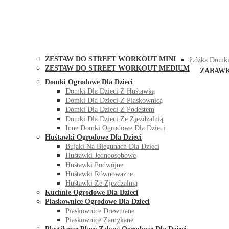
STREET WORKOUT
KONTAK
ZESTAW DO STREET WORKOUT MINI
Łóżka Domki
ZESTAW DO STREET WORKOUT MEDIUM
ZABAW
Domki Ogrodowe Dla Dzieci
Domki Dla Dzieci Z Huśtawką
Domki Dla Dzieci Z Piaskownicą
Domki Dla Dzieci Z Podestem
Domki Dla Dzieci Ze Zjeżdżalnią
Inne Domki Ogrodowe Dla Dzieci
Huśtawki Ogrodowe Dla Dzieci
Bujaki Na Biegunach Dla Dzieci
Huśtawki Jednoosobowe
Huśtawki Podwójne
Huśtawki Równoważne
Huśtawki Ze Zjeżdżalnią
Kuchnie Ogrodowe Dla Dzieci
Piaskownice Ogrodowe Dla Dzieci
Piaskownice Drewniane
Piaskownice Zamykane