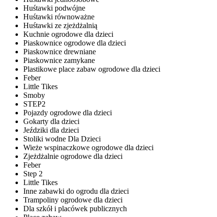
Huśtawki podwójne
Huśtawki równoważne
Huśtawki ze zjeżdżalnią
Kuchnie ogrodowe dla dzieci
Piaskownice ogrodowe dla dzieci
Piaskownice drewniane
Piaskownice zamykane
Plastikowe place zabaw ogrodowe dla dzieci
Feber
Little Tikes
Smoby
STEP2
Pojazdy ogrodowe dla dzieci
Gokarty dla dzieci
Jeździki dla dzieci
Stoliki wodne Dla Dzieci
Wieże wspinaczkowe ogrodowe dla dzieci
Zjeżdżalnie ogrodowe dla dzieci
Feber
Step 2
Little Tikes
Inne zabawki do ogrodu dla dzieci
Trampoliny ogrodowe dla dzieci
Dla szkół i placówek publicznych