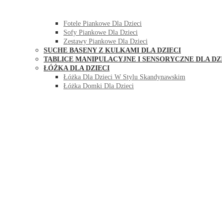
HUŚTAWKI DO POKOJU DLA DZIECI
MEBLE PIANKOWE DLA DZIECI
Fotele Piankowe Dla Dzieci
Sofy Piankowe Dla Dzieci
Zestawy Piankowe Dla Dzieci
SUCHE BASENY Z KULKAMI DLA DZIECI
TABLICE MANIPULACYJNE I SENSORYCZNE DLA DZ
ŁÓŻKA DLA DZIECI
Łóżka Dla Dzieci W Stylu Skandynawskim
Łóżka Domki Dla Dzieci