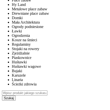
Place zabaw
Hy Land
Metalowe place zabaw
Drewniane place zabaw
Domki
Mała Architektura
Ogrody podniesione
Ławki
Ogrodzenia
Kosze na śmieci
Regulaminy
Stojaki na rowery
Zjeżdżalnie
Piaskownice
Huśtawki
Huśtawki wagowe
Bujaki
Karuzele
Linaria
Ścieżki zdrowia
Szukaj
WEWNĘTRZNE PLACE ZABAW