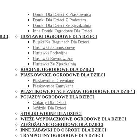
DOMKI OGRODOWE DLA DZIECI
Domki Dla Dzieci Z Huśtawką
Domki Dla Dzieci Z Piaskownicą
Domki Dla Dzieci Z Podestem
Domki Dla Dzieci Ze Zjeżdżalnią
Inne Domki Ogrodowe Dla Dzieci
IECI
HUŚTAWKI OGRODOWE DLA DZIECI
Bujaki Na Biegunach Dla Dzieci
Huśtawki Jednoosobowe
Huśtawki Podwójne
Huśtawki Równoważne
Huśtawki Ze Zjeżdżalnią
KUCHNIE OGRODOWE DLA DZIECI
PIASKOWNICE OGRODOWE DLA DZIECI
Piaskownice Drewniane
Piaskownice Zamykane
PLASTIKOWE PLACE ZABAW OGRODOWE DLA DZIECI
POJAZDY OGRODOWE DLA DZIECI
Gokarty Dla Dzieci
Jeździki Dla Dzieci
STOLIKI WODNE DLA DZIECI
WIEŻE WSPINACZKOWE OGRODOWE DLA DZIECI
ZJEŻDŻALNIE OGRODOWE DLA DZIECI
INNE ZABAWKI DO OGRODU DLA DZIECI
TRAMPOLINY OGRODOWE DLA DZIECI