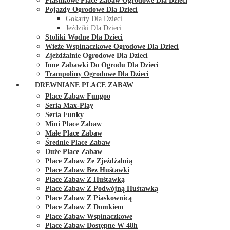
Plastikowe Place Zabaw Ogrodowe Dla Dzieci
Pojazdy Ogrodowe Dla Dzieci
Gokarty Dla Dzieci
Jeździki Dla Dzieci
Stoliki Wodne Dla Dzieci
Wieże Wspinaczkowe Ogrodowe Dla Dzieci
Zjeżdżalnie Ogrodowe Dla Dzieci
Inne Zabawki Do Ogrodu Dla Dzieci
Trampoliny Ogrodowe Dla Dzieci
DREWNIANE PLACE ZABAW
Place Zabaw Fungoo
Seria Max-Play
Seria Funky
Mini Place Zabaw
Małe Place Zabaw
Średnie Place Zabaw
Duże Place Zabaw
Place Zabaw Ze Zjeżdżalnią
Place Zabaw Bez Huśtawki
Place Zabaw Z Huśtawką
Place Zabaw Z Podwójną Huśtawką
Place Zabaw Z Piaskownicą
Place Zabaw Z Domkiem
Place Zabaw Wspinaczkowe
Place Zabaw Dostępne W 48h