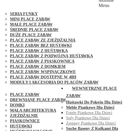
Mobilne
PLACE ZABAW FUNGOO
Menu
SERIA MAX-PLAY
SERIA FUNKY
MINI PLACE ZABAW
MAŁE PLACE ZABAW
ŚREDNIE PLACE ZABAW
DUŻE PLACE ZABAW
PLACE ZABAW ZE ZJEŻDŻALNIĄ
PLACE ZABAW BEZ HUŚTAWKI
PLACE ZABAW Z HUŚTAWKĄ
PLACE ZABAW Z PODWÓJNĄ HUŚTAWKĄ
PLACE ZABAW Z PIASKOWNICĄ
PLACE ZABAW Z DOMKIEM
PLACE ZABAW WSPINACZKOWE
PLACE ZABAW DOSTĘPNE W 48H
MODUŁY I AKCESORIA DO PLACÓW ZABAW
PUBLICZNE
WEWNĘTRZNE PLACE
PLACE ZABAW
ZABAW
DREWNIANE PLACE ZABAW
Huśtawki Do Pokoju Dla Dzieci
DOMKI
Meble Piankowe Dla Dzieci
MAŁA ARCHITEKTURA
Fotele Piankowe Dla Dzieci
ZJEŻDŻALNIE
Sofy Piankowe Dla Dzieci
PIASKOWNICE
Zestawy Piankowe Dla Dzieci
HUŚTAWKI
Suche Baseny Z Kulkami Dla