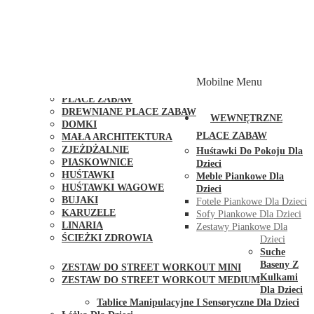
PLACE ZABAW Z PODWÓJNĄ HUŚTAWKĄ
PLACE ZABAW Z PIASKOWNICĄ
PLACE ZABAW Z DOMKIEM
PLACE ZABAW WSPINACZKOWE
PLACE ZABAW DOSTĘPNE W 48H
MODUŁY I AKCESORIA DO PLACÓW ZABAW
Mobilne Menu
PUBLICZNE
PLACE ZABAW
DREWNIANE PLACE ZABAW
WEWNĘTRZNE
DOMKI
PLACE ZABAW
MAŁA ARCHITEKTURA
ZJEŻDŻALNIE
Huśtawki Do Pokoju Dla
PIASKOWNICE
Dzieci
HUŚTAWKI
Meble Piankowe Dla
HUŚTAWKI WAGOWE
Dzieci
BUJAKI
Fotele Piankowe Dla Dzieci
KARUZELE
Sofy Piankowe Dla Dzieci
LINARIA
Zestawy Piankowe Dla
ŚCIEŻKI ZDROWIA
Dzieci
STREET WORKOUT
Suche
Baseny Z
ZESTAW DO STREET WORKOUT MINI
Kulkami
ZESTAW DO STREET WORKOUT MEDIUM
Dla Dzieci
KONTAKT
Tablice Manipulacyjne I Sensoryczne Dla Dzieci