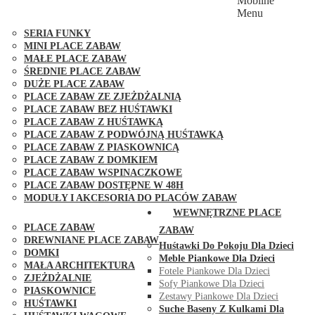
Mobilne
PLACE ZABAW FUNGOO
Menu
SERIA MAX-PLAY
SERIA FUNKY
MINI PLACE ZABAW
MAŁE PLACE ZABAW
ŚREDNIE PLACE ZABAW
DUŻE PLACE ZABAW
PLACE ZABAW ZE ZJEŻDŻALNIĄ
PLACE ZABAW BEZ HUŚTAWKI
PLACE ZABAW Z HUŚTAWKĄ
PLACE ZABAW Z PODWÓJNĄ HUŚTAWKĄ
PLACE ZABAW Z PIASKOWNICĄ
PLACE ZABAW Z DOMKIEM
PLACE ZABAW WSPINACZKOWE
PLACE ZABAW DOSTĘPNE W 48H
MODUŁY I AKCESORIA DO PLACÓW ZABAW
PUBLICZNE
WEWNĘTRZNE PLACE
PLACE ZABAW
ZABAW
DREWNIANE PLACE ZABAW
Huśtawki Do Pokoju Dla Dzieci
DOMKI
Meble Piankowe Dla Dzieci
MAŁA ARCHITEKTURA
Fotele Piankowe Dla Dzieci
ZJEŻDŻALNIE
Sofy Piankowe Dla Dzieci
PIASKOWNICE
Zestawy Piankowe Dla Dzieci
HUŚTAWKI
Suche Baseny Z Kulkami Dla