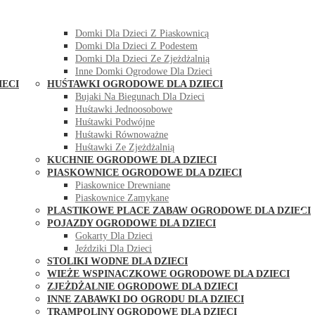
DOMKI OGRODOWE DLA DZIECI
Domki Dla Dzieci Z Huśtawką
Domki Dla Dzieci Z Piaskownicą
Domki Dla Dzieci Z Podestem
Domki Dla Dzieci Ze Zjeżdżalnią
Inne Domki Ogrodowe Dla Dzieci
IECI
HUŚTAWKI OGRODOWE DLA DZIECI
Bujaki Na Biegunach Dla Dzieci
Huśtawki Jednoosobowe
Huśtawki Podwójne
Huśtawki Równoważne
Huśtawki Ze Zjeżdżalnią
KUCHNIE OGRODOWE DLA DZIECI
PIASKOWNICE OGRODOWE DLA DZIECI
Piaskownice Drewniane
Piaskownice Zamykane
PLASTIKOWE PLACE ZABAW OGRODOWE DLA DZIECI
POJAZDY OGRODOWE DLA DZIECI
Gokarty Dla Dzieci
Jeździki Dla Dzieci
STOLIKI WODNE DLA DZIECI
WIEŻE WSPINACZKOWE OGRODOWE DLA DZIECI
ZJEŻDŻALNIE OGRODOWE DLA DZIECI
INNE ZABAWKI DO OGRODU DLA DZIECI
TRAMPOLINY OGRODOWE DLA DZIECI