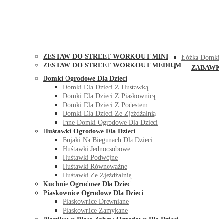
STREET WORKOUT
KONTAK
ZESTAW DO STREET WORKOUT MINI
Łóżka Domki
ZESTAW DO STREET WORKOUT MEDIUM
ZABAW
Domki Ogrodowe Dla Dzieci
Domki Dla Dzieci Z Huśtawką
Domki Dla Dzieci Z Piaskownicą
Domki Dla Dzieci Z Podestem
Domki Dla Dzieci Ze Zjeżdżalnią
Inne Domki Ogrodowe Dla Dzieci
Huśtawki Ogrodowe Dla Dzieci
Bujaki Na Biegunach Dla Dzieci
Huśtawki Jednoosobowe
Huśtawki Podwójne
Huśtawki Równoważne
Huśtawki Ze Zjeżdżalnią
Kuchnie Ogrodowe Dla Dzieci
Piaskownice Ogrodowe Dla Dzieci
Piaskownice Drewniane
Piaskownice Zamykane