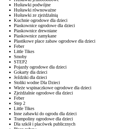
Huśtawki podwójne
Huśtawki równoważne
Huśtawki ze zjeżdżalnią
Kuchnie ogrodowe dla dzieci
Piaskownice ogrodowe dla dzieci
Piaskownice drewniane
Piaskownice zamykane
Plastikowe place zabaw ogrodowe dla dzieci
Feber
Little Tikes
Smoby
STEP2
Pojazdy ogrodowe dla dzieci
Gokarty dla dzieci
Jeździki dla dzieci
Stoliki wodne Dla Dzieci
Wieże wspinaczkowe ogrodowe dla dzieci
Zjeżdżalnie ogrodowe dla dzieci
Feber
Step 2
Little Tikes
Inne zabawki do ogrodu dla dzieci
Trampoliny ogrodowe dla dzieci
Dla szkół i placówek publicznych