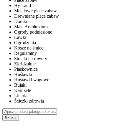
Place zabaw
Hy Land
Metalowe place zabaw
Drewniane place zabaw
Domki
Mała Architektura
Ogrody podniesione
Ławki
Ogrodzenia
Kosze na śmieci
Regulaminy
Stojaki na rowery
Zjeżdżalnie
Piaskownice
Huśtawki
Huśtawki wagowe
Bujaki
Karuzele
Linaria
Ścieżki zdrowia
Szukaj
WEWNĘTRZNE PLACE ZABAW