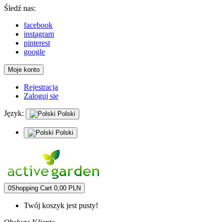
Śledź nas:
facebook
instagram
pinterest
google
Moje konto
Rejestracja
Zaloguj się
Język:
Polski
Polski
0
Shopping Cart
0,00 PLN
Twój koszyk jest pusty!