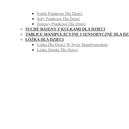
HUŚTAWKI DO POKOJU DLA DZIECI
MEBLE PIANKOWE DLA DZIECI
Fotele Piankowe Dla Dzieci
Sofy Piankowe Dla Dzieci
Zestawy Piankowe Dla Dzieci
SUCHE BASENY Z KULKAMI DLA DZIECI
TABLICE MANIPULACYJNE I SENSORYCZNE DLA DZ
ŁÓŻKA DLA DZIECI
Łóżka Dla Dzieci W Stylu Skandynawskim
Łóżka Domki Dla Dzieci