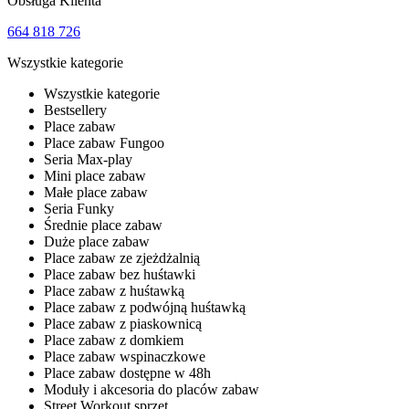
Obsługa Klienta
664 818 726
Wszystkie kategorie
Wszystkie kategorie
Bestsellery
Place zabaw
Place zabaw Fungoo
Seria Max-play
Mini place zabaw
Małe place zabaw
Seria Funky
Średnie place zabaw
Duże place zabaw
Place zabaw ze zjeżdżalnią
Place zabaw bez huśtawki
Place zabaw z huśtawką
Place zabaw z podwójną huśtawką
Place zabaw z piaskownicą
Place zabaw z domkiem
Place zabaw wspinaczkowe
Place zabaw dostępne w 48h
Moduły i akcesoria do placów zabaw
Street Workout sprzęt