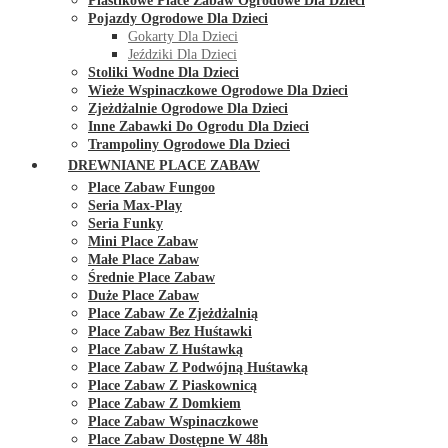
Plastikowe Place Zabaw Ogrodowe Dla Dzieci
Pojazdy Ogrodowe Dla Dzieci
Gokarty Dla Dzieci
Jeździki Dla Dzieci
Stoliki Wodne Dla Dzieci
Wieże Wspinaczkowe Ogrodowe Dla Dzieci
Zjeżdżalnie Ogrodowe Dla Dzieci
Inne Zabawki Do Ogrodu Dla Dzieci
Trampoliny Ogrodowe Dla Dzieci
DREWNIANE PLACE ZABAW
Place Zabaw Fungoo
Seria Max-Play
Seria Funky
Mini Place Zabaw
Małe Place Zabaw
Średnie Place Zabaw
Duże Place Zabaw
Place Zabaw Ze Zjeżdżalnią
Place Zabaw Bez Huśtawki
Place Zabaw Z Huśtawką
Place Zabaw Z Podwójną Huśtawką
Place Zabaw Z Piaskownicą
Place Zabaw Z Domkiem
Place Zabaw Wspinaczkowe
Place Zabaw Dostępne W 48h