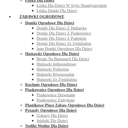
Łóżka Dla Dzieci
Łóżka Dla Dzieci W Stylu Skandynawskim
Łóżka Domki Dla Dzieci
ZABAWKI OGRODOWE
Domki Ogrodowe Dla Dzieci
Domki Dla Dzieci Z Huśtawką
Domki Dla Dzieci Z Piaskownicą
Domki Dla Dzieci Z Podestem
Domki Dla Dzieci Ze Zjeżdżalnią
Inne Domki Ogrodowe Dla Dzieci
Huśtawki Ogrodowe Dla Dzieci
Bujaki Na Biegunach Dla Dzieci
Huśtawki Jednoosobowe
Huśtawki Podwójne
Huśtawki Równoważne
Huśtawki Ze Zjeżdżalnią
Kuchnie Ogrodowe Dla Dzieci
Piaskownice Ogrodowe Dla Dzieci
Piaskownice Drewniane
Piaskownice Zamykane
Plastikowe Place Zabaw Ogrodowe Dla Dzieci
Pojazdy Ogrodowe Dla Dzieci
Gokarty Dla Dzieci
Jeździki Dla Dzieci
Stoliki Wodne Dla Dzieci