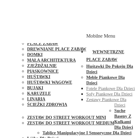
PLACE ZABAW Z PODWÓJNĄ HUŚTAWKĄ
PLACE ZABAW Z PIASKOWNICĄ
PLACE ZABAW Z DOMKIEM
PLACE ZABAW WSPINACZKOWE
PLACE ZABAW DOSTĘPNE W 48H
MODUŁY I AKCESORIA DO PLACÓW ZABAW
Mobilne Menu
PUBLICZNE
PLACE ZABAW
DREWNIANE PLACE ZABAW
WEWNĘTRZNE
DOMKI
PLACE ZABAW
MAŁA ARCHITEKTURA
ZJEŻDŻALNIE
Huśtawki Do Pokoju Dla
PIASKOWNICE
Dzieci
HUŚTAWKI
Meble Piankowe Dla
HUŚTAWKI WAGOWE
Dzieci
BUJAKI
Fotele Piankowe Dla Dzieci
KARUZELE
Sofy Piankowe Dla Dzieci
LINARIA
Zestawy Piankowe Dla
ŚCIEŻKI ZDROWIA
Dzieci
STREET WORKOUT
Suche
Baseny Z
ZESTAW DO STREET WORKOUT MINI
Kulkami
ZESTAW DO STREET WORKOUT MEDIUM
Dla Dzieci
KONTAKT
Tablice Manipulacyjne I Sensoryczne Dla Dzieci