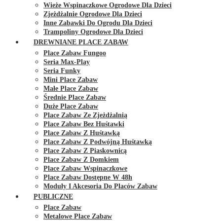
Wieże Wspinaczkowe Ogrodowe Dla Dzieci
Zjeżdżalnie Ogrodowe Dla Dzieci
Inne Zabawki Do Ogrodu Dla Dzieci
Trampoliny Ogrodowe Dla Dzieci
DREWNIANE PLACE ZABAW
Place Zabaw Fungoo
Seria Max-Play
Seria Funky
Mini Place Zabaw
Małe Place Zabaw
Średnie Place Zabaw
Duże Place Zabaw
Place Zabaw Ze Zjeżdżalnią
Place Zabaw Bez Huśtawki
Place Zabaw Z Huśtawką
Place Zabaw Z Podwójną Huśtawką
Place Zabaw Z Piaskownicą
Place Zabaw Z Domkiem
Place Zabaw Wspinaczkowe
Place Zabaw Dostępne W 48h
Moduły I Akcesoria Do Placów Zabaw
PUBLICZNE
Place Zabaw
Metalowe Place Zabaw