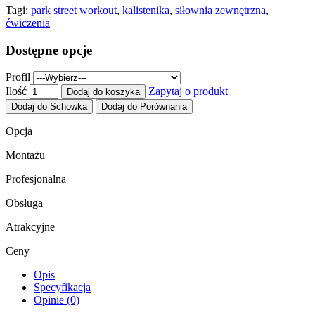
Tagi:
park street workout
,
kalistenika
,
siłownia zewnętrzna
,
ćwiczenia
Dostępne opcje
Profil
Ilość
Zapytaj o produkt
Dodaj do koszyka
Dodaj do Schowka
Dodaj do Porównania
Opcja
Montażu
Profesjonalna
Obsługa
Atrakcyjne
Ceny
Opis
Specyfikacja
Opinie (0)