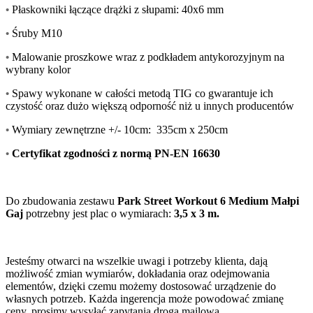
•
Płaskowniki łączące drążki z słupami: 40x6 mm
•
Śruby M10
•
Malowanie proszkowe wraz z podkładem antykorozyjnym na
wybrany kolor
•
Spawy wykonane w całości metodą TIG co gwarantuje ich
czystość oraz dużo większą odporność niż u innych producentów
•
Wymiary zewnętrzne +/- 10cm: 335cm x 250cm
•
Certyfikat zgodności z normą PN-EN 16630
Do zbudowania zestawu
Park Street Workout 6 Medium Małpi
Gaj
potrzebny jest plac o wymiarach:
3,5 x 3 m.
Jesteśmy otwarci na wszelkie uwagi i potrzeby klienta, dają
możliwość zmian wymiarów, dokładania oraz odejmowania
elementów, dzięki czemu możemy dostosować urządzenie do
własnych potrzeb. Każda ingerencja może powodować zmianę
ceny, prosimy wysyłać zapytania drogą mailową.