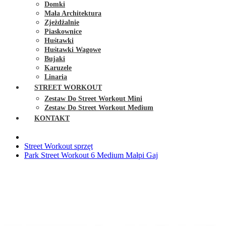
Domki
Mała Architektura
Zjeżdżalnie
Piaskownice
Huśtawki
Huśtawki Wagowe
Bujaki
Karuzele
Linaria
STREET WORKOUT
Zestaw Do Street Workout Mini
Zestaw Do Street Workout Medium
KONTAKT
Street Workout sprzęt
Park Street Workout 6 Medium Małpi Gaj