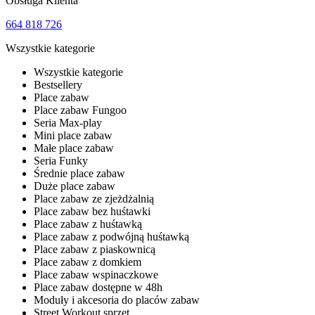
Obsługa Klienta
664 818 726
Wszystkie kategorie
Wszystkie kategorie
Bestsellery
Place zabaw
Place zabaw Fungoo
Seria Max-play
Mini place zabaw
Małe place zabaw
Seria Funky
Średnie place zabaw
Duże place zabaw
Place zabaw ze zjeżdżalnią
Place zabaw bez huśtawki
Place zabaw z huśtawką
Place zabaw z podwójną huśtawką
Place zabaw z piaskownicą
Place zabaw z domkiem
Place zabaw wspinaczkowe
Place zabaw dostępne w 48h
Moduły i akcesoria do placów zabaw
Street Workout sprzęt