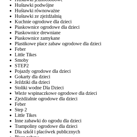
Huśtawki podwójne
Huśtawki równoważne
Huśtawki ze zjeżdżalnią
Kuchnie ogrodowe dla dzieci
Piaskownice ogrodowe dla dzieci
Piaskownice drewniane
Piaskownice zamykane
Plastikowe place zabaw ogrodowe dla dzieci
Feber
Little Tikes
Smoby
STEP2
Pojazdy ogrodowe dla dzieci
Gokarty dla dzieci
Jeździki dla dzieci
Stoliki wodne Dla Dzieci
Wieże wspinaczkowe ogrodowe dla dzieci
Zjeżdżalnie ogrodowe dla dzieci
Feber
Step 2
Little Tikes
Inne zabawki do ogrodu dla dzieci
Trampoliny ogrodowe dla dzieci
Dla szkół i placówek publicznych