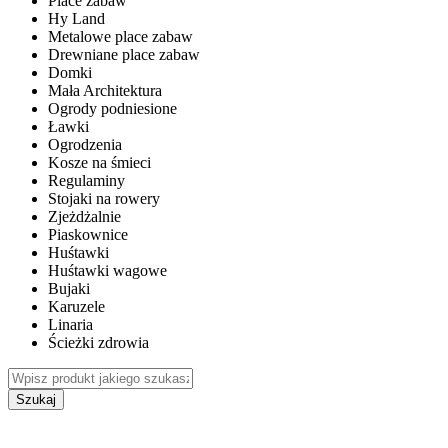
Place zabaw
Hy Land
Metalowe place zabaw
Drewniane place zabaw
Domki
Mała Architektura
Ogrody podniesione
Ławki
Ogrodzenia
Kosze na śmieci
Regulaminy
Stojaki na rowery
Zjeżdżalnie
Piaskownice
Huśtawki
Huśtawki wagowe
Bujaki
Karuzele
Linaria
Ścieżki zdrowia
Szukaj
WEWNĘTRZNE PLACE ZABAW