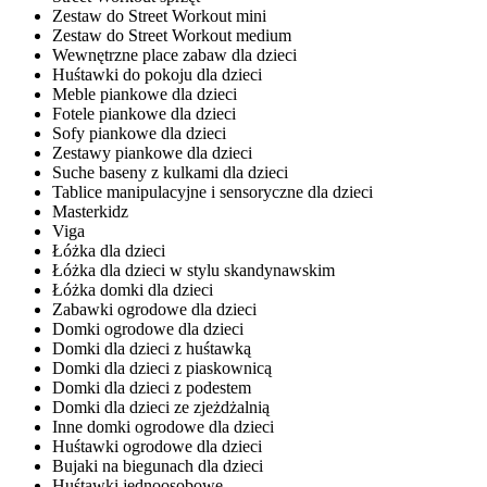
Zestaw do Street Workout mini
Zestaw do Street Workout medium
Wewnętrzne place zabaw dla dzieci
Huśtawki do pokoju dla dzieci
Meble piankowe dla dzieci
Fotele piankowe dla dzieci
Sofy piankowe dla dzieci
Zestawy piankowe dla dzieci
Suche baseny z kulkami dla dzieci
Tablice manipulacyjne i sensoryczne dla dzieci
Masterkidz
Viga
Łóżka dla dzieci
Łóżka dla dzieci w stylu skandynawskim
Łóżka domki dla dzieci
Zabawki ogrodowe dla dzieci
Domki ogrodowe dla dzieci
Domki dla dzieci z huśtawką
Domki dla dzieci z piaskownicą
Domki dla dzieci z podestem
Domki dla dzieci ze zjeżdżalnią
Inne domki ogrodowe dla dzieci
Huśtawki ogrodowe dla dzieci
Bujaki na biegunach dla dzieci
Huśtawki jednoosobowe