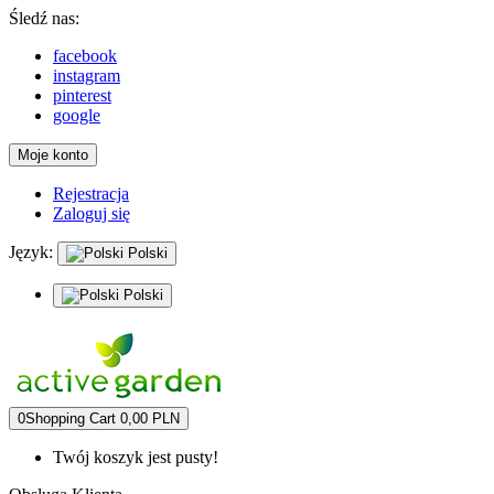
Śledź nas:
facebook
instagram
pinterest
google
Moje konto
Rejestracja
Zaloguj się
Język:
Polski
Polski
0
Shopping Cart
0,00 PLN
Twój koszyk jest pusty!