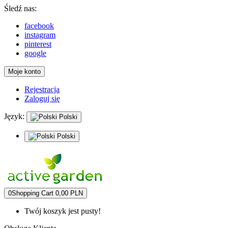
Śledź nas:
facebook
instagram
pinterest
google
Moje konto
Rejestracja
Zaloguj się
Język:
Polski
Polski
0
Shopping Cart
0,00 PLN
Twój koszyk jest pusty!