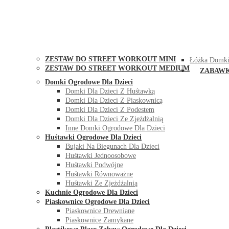
STREET WORKOUT
KONTAK
ZESTAW DO STREET WORKOUT MINI
Łóżka Domki
ZESTAW DO STREET WORKOUT MEDIUM
ZABAW
Domki Ogrodowe Dla Dzieci
Domki Dla Dzieci Z Huśtawką
Domki Dla Dzieci Z Piaskownicą
Domki Dla Dzieci Z Podestem
Domki Dla Dzieci Ze Zjeżdżalnią
Inne Domki Ogrodowe Dla Dzieci
Huśtawki Ogrodowe Dla Dzieci
Bujaki Na Biegunach Dla Dzieci
Huśtawki Jednoosobowe
Huśtawki Podwójne
Huśtawki Równoważne
Huśtawki Ze Zjeżdżalnią
Kuchnie Ogrodowe Dla Dzieci
Piaskownice Ogrodowe Dla Dzieci
Piaskownice Drewniane
Piaskownice Zamykane