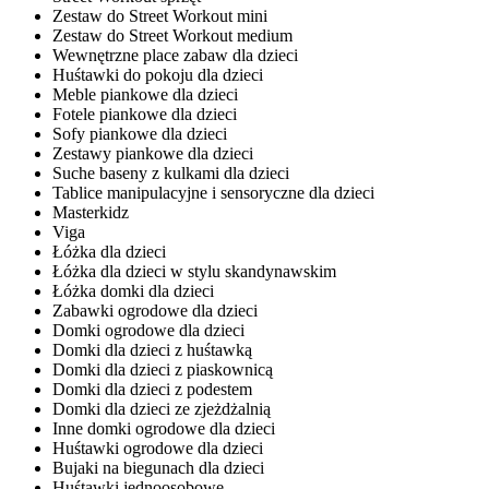
Zestaw do Street Workout mini
Zestaw do Street Workout medium
Wewnętrzne place zabaw dla dzieci
Huśtawki do pokoju dla dzieci
Meble piankowe dla dzieci
Fotele piankowe dla dzieci
Sofy piankowe dla dzieci
Zestawy piankowe dla dzieci
Suche baseny z kulkami dla dzieci
Tablice manipulacyjne i sensoryczne dla dzieci
Masterkidz
Viga
Łóżka dla dzieci
Łóżka dla dzieci w stylu skandynawskim
Łóżka domki dla dzieci
Zabawki ogrodowe dla dzieci
Domki ogrodowe dla dzieci
Domki dla dzieci z huśtawką
Domki dla dzieci z piaskownicą
Domki dla dzieci z podestem
Domki dla dzieci ze zjeżdżalnią
Inne domki ogrodowe dla dzieci
Huśtawki ogrodowe dla dzieci
Bujaki na biegunach dla dzieci
Huśtawki jednoosobowe