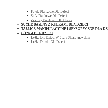
HUŚTAWKI DO POKOJU DLA DZIECI
MEBLE PIANKOWE DLA DZIECI
Fotele Piankowe Dla Dzieci
Sofy Piankowe Dla Dzieci
Zestawy Piankowe Dla Dzieci
SUCHE BASENY Z KULKAMI DLA DZIECI
TABLICE MANIPULACYJNE I SENSORYCZNE DLA DZ
ŁÓŻKA DLA DZIECI
Łóżka Dla Dzieci W Stylu Skandynawskim
Łóżka Domki Dla Dzieci