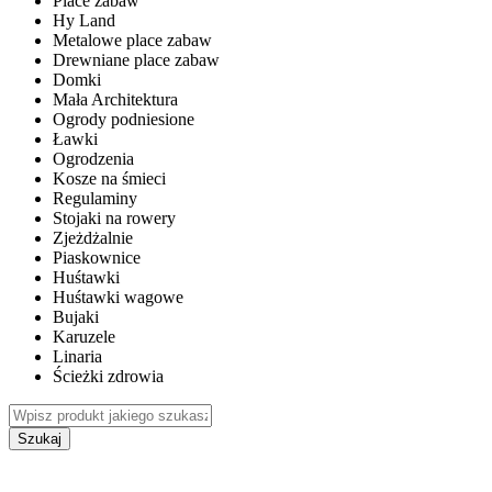
Place zabaw
Hy Land
Metalowe place zabaw
Drewniane place zabaw
Domki
Mała Architektura
Ogrody podniesione
Ławki
Ogrodzenia
Kosze na śmieci
Regulaminy
Stojaki na rowery
Zjeżdżalnie
Piaskownice
Huśtawki
Huśtawki wagowe
Bujaki
Karuzele
Linaria
Ścieżki zdrowia
Szukaj
WEWNĘTRZNE PLACE ZABAW