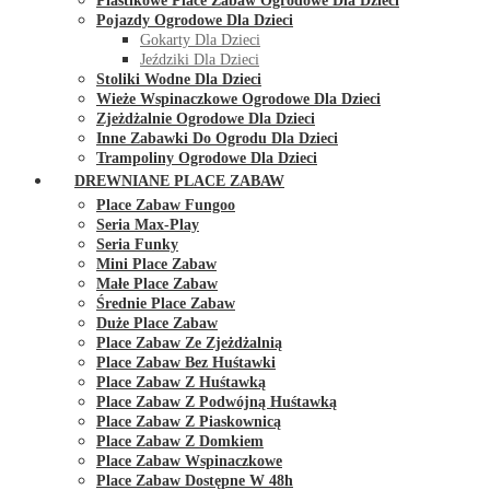
Plastikowe Place Zabaw Ogrodowe Dla Dzieci
Pojazdy Ogrodowe Dla Dzieci
Gokarty Dla Dzieci
Jeździki Dla Dzieci
Stoliki Wodne Dla Dzieci
Wieże Wspinaczkowe Ogrodowe Dla Dzieci
Zjeżdżalnie Ogrodowe Dla Dzieci
Inne Zabawki Do Ogrodu Dla Dzieci
Trampoliny Ogrodowe Dla Dzieci
DREWNIANE PLACE ZABAW
Place Zabaw Fungoo
Seria Max-Play
Seria Funky
Mini Place Zabaw
Małe Place Zabaw
Średnie Place Zabaw
Duże Place Zabaw
Place Zabaw Ze Zjeżdżalnią
Place Zabaw Bez Huśtawki
Place Zabaw Z Huśtawką
Place Zabaw Z Podwójną Huśtawką
Place Zabaw Z Piaskownicą
Place Zabaw Z Domkiem
Place Zabaw Wspinaczkowe
Place Zabaw Dostępne W 48h