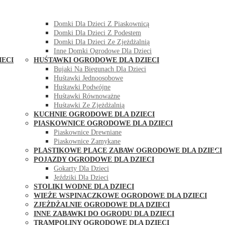
DOMKI OGRODOWE DLA DZIECI
Domki Dla Dzieci Z Huśtawką
Domki Dla Dzieci Z Piaskownicą
Domki Dla Dzieci Z Podestem
Domki Dla Dzieci Ze Zjeżdżalnią
Inne Domki Ogrodowe Dla Dzieci
IECI
HUŚTAWKI OGRODOWE DLA DZIECI
Bujaki Na Biegunach Dla Dzieci
Huśtawki Jednoosobowe
Huśtawki Podwójne
Huśtawki Równoważne
Huśtawki Ze Zjeżdżalnią
KUCHNIE OGRODOWE DLA DZIECI
PIASKOWNICE OGRODOWE DLA DZIECI
Piaskownice Drewniane
Piaskownice Zamykane
PLASTIKOWE PLACE ZABAW OGRODOWE DLA DZIECI
POJAZDY OGRODOWE DLA DZIECI
Gokarty Dla Dzieci
Jeździki Dla Dzieci
STOLIKI WODNE DLA DZIECI
WIEŻE WSPINACZKOWE OGRODOWE DLA DZIECI
ZJEŻDŻALNIE OGRODOWE DLA DZIECI
INNE ZABAWKI DO OGRODU DLA DZIECI
TRAMPOLINY OGRODOWE DLA DZIECI