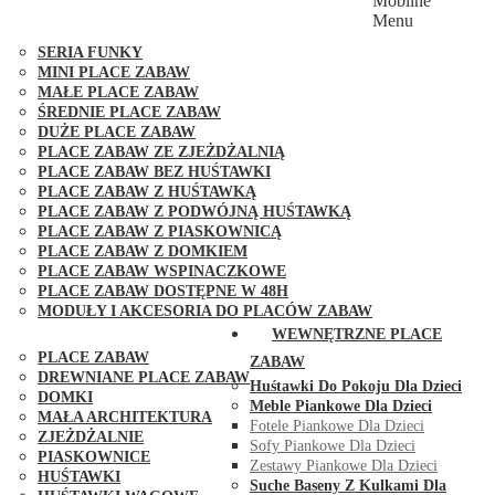
Mobilne
PLACE ZABAW FUNGOO
Menu
SERIA MAX-PLAY
SERIA FUNKY
MINI PLACE ZABAW
MAŁE PLACE ZABAW
ŚREDNIE PLACE ZABAW
DUŻE PLACE ZABAW
PLACE ZABAW ZE ZJEŻDŻALNIĄ
PLACE ZABAW BEZ HUŚTAWKI
PLACE ZABAW Z HUŚTAWKĄ
PLACE ZABAW Z PODWÓJNĄ HUŚTAWKĄ
PLACE ZABAW Z PIASKOWNICĄ
PLACE ZABAW Z DOMKIEM
PLACE ZABAW WSPINACZKOWE
PLACE ZABAW DOSTĘPNE W 48H
MODUŁY I AKCESORIA DO PLACÓW ZABAW
PUBLICZNE
WEWNĘTRZNE PLACE
PLACE ZABAW
ZABAW
DREWNIANE PLACE ZABAW
Huśtawki Do Pokoju Dla Dzieci
DOMKI
Meble Piankowe Dla Dzieci
MAŁA ARCHITEKTURA
Fotele Piankowe Dla Dzieci
ZJEŻDŻALNIE
Sofy Piankowe Dla Dzieci
PIASKOWNICE
Zestawy Piankowe Dla Dzieci
HUŚTAWKI
Suche Baseny Z Kulkami Dla