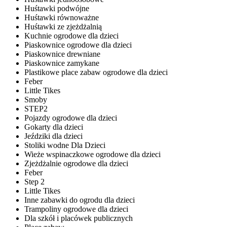
Huśtawki podwójne
Huśtawki równoważne
Huśtawki ze zjeżdżalnią
Kuchnie ogrodowe dla dzieci
Piaskownice ogrodowe dla dzieci
Piaskownice drewniane
Piaskownice zamykane
Plastikowe place zabaw ogrodowe dla dzieci
Feber
Little Tikes
Smoby
STEP2
Pojazdy ogrodowe dla dzieci
Gokarty dla dzieci
Jeździki dla dzieci
Stoliki wodne Dla Dzieci
Wieże wspinaczkowe ogrodowe dla dzieci
Zjeżdżalnie ogrodowe dla dzieci
Feber
Step 2
Little Tikes
Inne zabawki do ogrodu dla dzieci
Trampoliny ogrodowe dla dzieci
Dla szkół i placówek publicznych