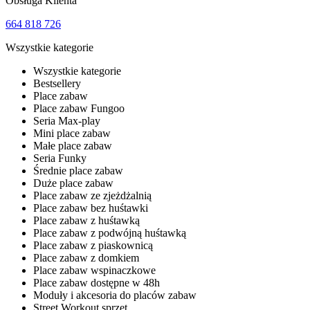
Obsługa Klienta
664 818 726
Wszystkie kategorie
Wszystkie kategorie
Bestsellery
Place zabaw
Place zabaw Fungoo
Seria Max-play
Mini place zabaw
Małe place zabaw
Seria Funky
Średnie place zabaw
Duże place zabaw
Place zabaw ze zjeżdżalnią
Place zabaw bez huśtawki
Place zabaw z huśtawką
Place zabaw z podwójną huśtawką
Place zabaw z piaskownicą
Place zabaw z domkiem
Place zabaw wspinaczkowe
Place zabaw dostępne w 48h
Moduły i akcesoria do placów zabaw
Street Workout sprzęt