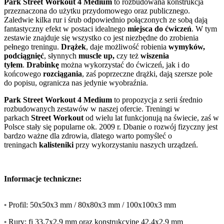
Park Street Workout 4 Medium
to rozbudowana konstrukcja
przeznaczona do użytku przydomowego oraz publicznego.
Zaledwie kilka rur i śrub odpowiednio połączonych ze sobą dają
fantastyczny efekt w postaci idealnego
miejsca do ćwiczeń
. W tym
zestawie znajduje się wszystko co jest niezbędne do zrobienia
pełnego treningu.
Drążek
, daje możliwość robienia
wymyków,
podciągnięć
, słynnych
muscle up,
czy też
wiszenia
tyłem
.
Drabinkę
można wykorzystać do ćwiczeń, jak i do
końcowego
rozciągania
, zaś poprzeczne drążki, dają szersze pole
do popisu, ogranicza nas jedynie wyobraźnia.
Park Street Workout 4 Medium
to propozycja z serii średnio
rozbudowanych zestawów w naszej ofercie. Treningi w
parkach
Street Workout
od wielu lat funkcjonują na świecie, zaś w
Polsce stały się popularne ok. 2009 r. Dbanie o rozwój fizyczny jest
bardzo ważne dla zdrowia, dlatego warto pomyśleć o
treningach
kalisteniki
przy wykorzystaniu naszych urządzeń.
Informacje techniczne:
•
Profil: 50x50x3 mm / 80x80x3 mm / 100x100x3 mm
•
Rury: fi 33,7x2,9 mm oraz konstrukcyjne 42,4x2,9 mm