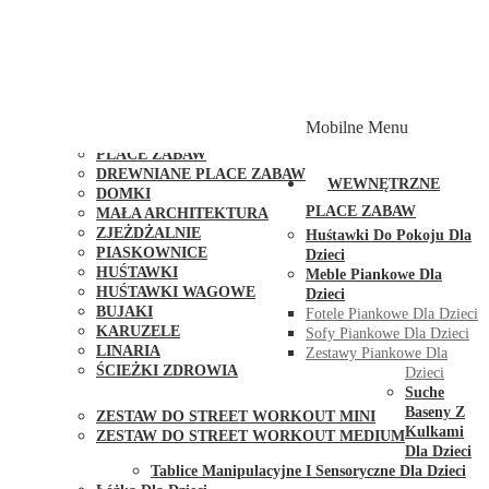
PLACE ZABAW Z PODWÓJNĄ HUŚTAWKĄ
PLACE ZABAW Z PIASKOWNICĄ
PLACE ZABAW Z DOMKIEM
PLACE ZABAW WSPINACZKOWE
PLACE ZABAW DOSTĘPNE W 48H
MODUŁY I AKCESORIA DO PLACÓW ZABAW
Mobilne Menu
PUBLICZNE
PLACE ZABAW
DREWNIANE PLACE ZABAW
WEWNĘTRZNE
DOMKI
PLACE ZABAW
MAŁA ARCHITEKTURA
ZJEŻDŻALNIE
Huśtawki Do Pokoju Dla
PIASKOWNICE
Dzieci
HUŚTAWKI
Meble Piankowe Dla
HUŚTAWKI WAGOWE
Dzieci
BUJAKI
Fotele Piankowe Dla Dzieci
KARUZELE
Sofy Piankowe Dla Dzieci
LINARIA
Zestawy Piankowe Dla
ŚCIEŻKI ZDROWIA
Dzieci
STREET WORKOUT
Suche
Baseny Z
ZESTAW DO STREET WORKOUT MINI
Kulkami
ZESTAW DO STREET WORKOUT MEDIUM
Dla Dzieci
KONTAKT
Tablice Manipulacyjne I Sensoryczne Dla Dzieci