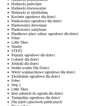
Huśtawki podwójne
Huśtawki równoważne
Huśtawki ze zjeżdżalnią
Kuchnie ogrodowe dla dzieci
Piaskownice ogrodowe dla dzieci
Piaskownice drewniane
Piaskownice zamykane
Plastikowe place zabaw ogrodowe dla dzieci
Feber
Little Tikes
Smoby
STEP2
Pojazdy ogrodowe dla dzieci
Gokarty dla dzieci
Jeździki dla dzieci
Stoliki wodne Dla Dzieci
Wieże wspinaczkowe ogrodowe dla dzieci
Zjeżdżalnie ogrodowe dla dzieci
Feber
Step 2
Little Tikes
Inne zabawki do ogrodu dla dzieci
Trampoliny ogrodowe dla dzieci
Dla szkół i placówek publicznych