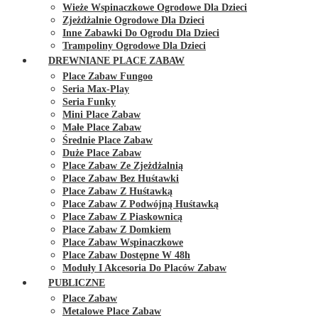
Wieże Wspinaczkowe Ogrodowe Dla Dzieci
Zjeżdżalnie Ogrodowe Dla Dzieci
Inne Zabawki Do Ogrodu Dla Dzieci
Trampoliny Ogrodowe Dla Dzieci
DREWNIANE PLACE ZABAW
Place Zabaw Fungoo
Seria Max-Play
Seria Funky
Mini Place Zabaw
Małe Place Zabaw
Średnie Place Zabaw
Duże Place Zabaw
Place Zabaw Ze Zjeżdżalnią
Place Zabaw Bez Huśtawki
Place Zabaw Z Huśtawką
Place Zabaw Z Podwójną Huśtawką
Place Zabaw Z Piaskownicą
Place Zabaw Z Domkiem
Place Zabaw Wspinaczkowe
Place Zabaw Dostępne W 48h
Moduły I Akcesoria Do Placów Zabaw
PUBLICZNE
Place Zabaw
Metalowe Place Zabaw