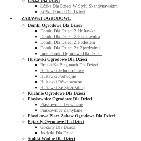
Łóżka Dla Dzieci
Łóżka Dla Dzieci W Stylu Skandynawskim
Łóżka Domki Dla Dzieci
ZABAWKI OGRODOWE
Domki Ogrodowe Dla Dzieci
Domki Dla Dzieci Z Huśtawką
Domki Dla Dzieci Z Piaskownicą
Domki Dla Dzieci Z Podestem
Domki Dla Dzieci Ze Zjeżdżalnią
Inne Domki Ogrodowe Dla Dzieci
Huśtawki Ogrodowe Dla Dzieci
Bujaki Na Biegunach Dla Dzieci
Huśtawki Jednoosobowe
Huśtawki Podwójne
Huśtawki Równoważne
Huśtawki Ze Zjeżdżalnią
Kuchnie Ogrodowe Dla Dzieci
Piaskownice Ogrodowe Dla Dzieci
Piaskownice Drewniane
Piaskownice Zamykane
Plastikowe Place Zabaw Ogrodowe Dla Dzieci
Pojazdy Ogrodowe Dla Dzieci
Gokarty Dla Dzieci
Jeździki Dla Dzieci
Stoliki Wodne Dla Dzieci