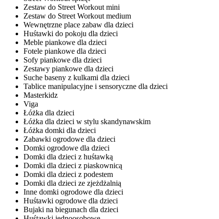
Zestaw do Street Workout mini
Zestaw do Street Workout medium
Wewnętrzne place zabaw dla dzieci
Huśtawki do pokoju dla dzieci
Meble piankowe dla dzieci
Fotele piankowe dla dzieci
Sofy piankowe dla dzieci
Zestawy piankowe dla dzieci
Suche baseny z kulkami dla dzieci
Tablice manipulacyjne i sensoryczne dla dzieci
Masterkidz
Viga
Łóżka dla dzieci
Łóżka dla dzieci w stylu skandynawskim
Łóżka domki dla dzieci
Zabawki ogrodowe dla dzieci
Domki ogrodowe dla dzieci
Domki dla dzieci z huśtawką
Domki dla dzieci z piaskownicą
Domki dla dzieci z podestem
Domki dla dzieci ze zjeżdżalnią
Inne domki ogrodowe dla dzieci
Huśtawki ogrodowe dla dzieci
Bujaki na biegunach dla dzieci
Huśtawki jednoosobowe