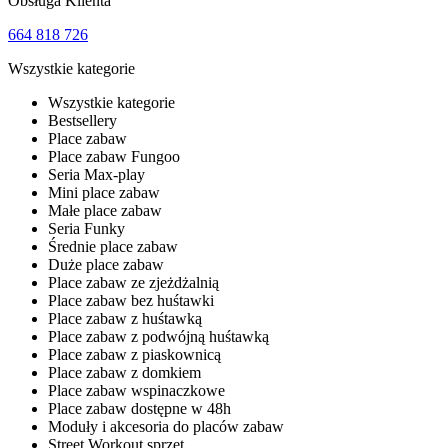
Obsługa Klienta
664 818 726
Wszystkie kategorie
Wszystkie kategorie
Bestsellery
Place zabaw
Place zabaw Fungoo
Seria Max-play
Mini place zabaw
Małe place zabaw
Seria Funky
Średnie place zabaw
Duże place zabaw
Place zabaw ze zjeżdżalnią
Place zabaw bez huśtawki
Place zabaw z huśtawką
Place zabaw z podwójną huśtawką
Place zabaw z piaskownicą
Place zabaw z domkiem
Place zabaw wspinaczkowe
Place zabaw dostępne w 48h
Moduły i akcesoria do placów zabaw
Street Workout sprzęt