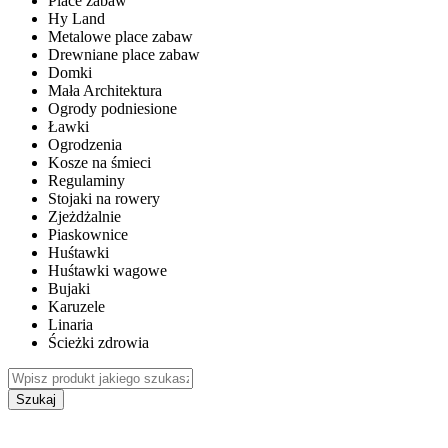
Place zabaw
Hy Land
Metalowe place zabaw
Drewniane place zabaw
Domki
Mała Architektura
Ogrody podniesione
Ławki
Ogrodzenia
Kosze na śmieci
Regulaminy
Stojaki na rowery
Zjeżdżalnie
Piaskownice
Huśtawki
Huśtawki wagowe
Bujaki
Karuzele
Linaria
Ścieżki zdrowia
Szukaj
WEWNĘTRZNE PLACE ZABAW