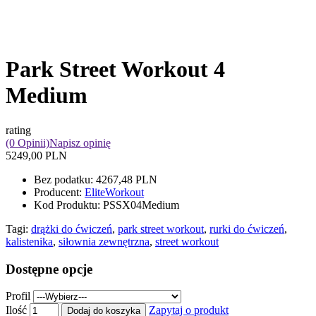
Park Street Workout 4
Medium
rating
(0 Opinii)
Napisz opinię
5249,00 PLN
Bez podatku:
4267,48 PLN
Producent:
EliteWorkout
Kod Produktu:
PSSX04Medium
Tagi:
drążki do ćwiczeń
,
park street workout
,
rurki do ćwiczeń
,
kalistenika
,
siłownia zewnętrzna
,
street workout
Dostępne opcje
Profil
Ilość
Zapytaj o produkt
Dodaj do koszyka