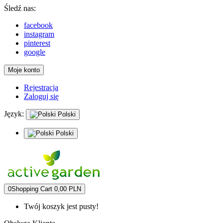
Śledź nas:
facebook
instagram
pinterest
google
Moje konto
Rejestracja
Zaloguj się
Język:
Polski
Polski
0
Shopping Cart
0,00 PLN
Twój koszyk jest pusty!