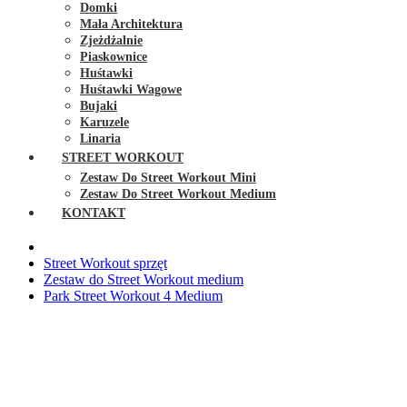
Domki
Mała Architektura
Zjeżdżalnie
Piaskownice
Huśtawki
Huśtawki Wagowe
Bujaki
Karuzele
Linaria
STREET WORKOUT
Zestaw Do Street Workout Mini
Zestaw Do Street Workout Medium
KONTAKT
Street Workout sprzęt
Zestaw do Street Workout medium
Park Street Workout 4 Medium