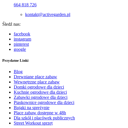
664 818 726
kontakt@activegarden.pl
Śledź nas:
facebook
instagram
pinterest
google
Przydatne Linki
Blog
Drewniane place zabaw
Wewnętrzne place zabaw
Domki ogrodowe dla dzieci
Kuchnie ogrodowe dla dzieci
Zabawki ogrodowe dla dzieci
Piaskownice ogrodowe dla dzieci
Bujaki na sprężynie
Place zabaw dostępne w 48h
Dla szkół i placówek publicznych
Street Workout sprzęt