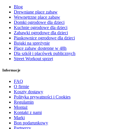
Blog
Drewniane place zabaw
Wewnętrzne place zabaw
Domki ogrodowe dla dzieci
Kuchnie ogrodowe dla dzieci
Zabawki ogrodowe dla dzieci
Piaskownice ogrodowe dla dzieci
Bujaki na sprężynie
Place zabaw dostępne w 48h
Dla szkół i placówek publicznych
Street Workout sprzęt
Informacje
FAQ
O firmie
Koszty dostawy
Polityka prywatności i Cookies
Regulamin
Montaż
Kontakt z nami
Marki
Bon podarunkowy
Partnerzy