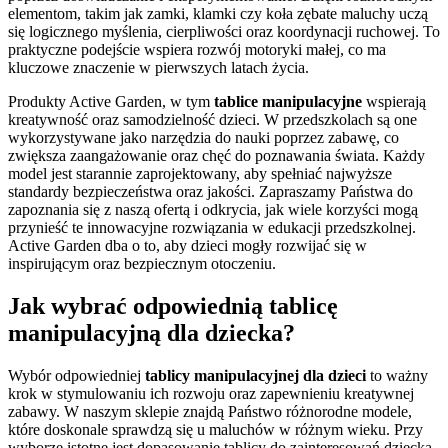
elementom, takim jak zamki, klamki czy koła zębate maluchy uczą
się logicznego myślenia, cierpliwości oraz koordynacji ruchowej. To
praktyczne podejście wspiera rozwój motoryki małej, co ma
kluczowe znaczenie w pierwszych latach życia.
Produkty Active Garden, w tym
tablice manipulacyjne
wspierają
kreatywność oraz samodzielność dzieci. W przedszkolach są one
wykorzystywane jako narzędzia do nauki poprzez zabawę, co
zwiększa zaangażowanie oraz chęć do poznawania świata. Każdy
model jest starannie zaprojektowany, aby spełniać najwyższe
standardy bezpieczeństwa oraz jakości. Zapraszamy Państwa do
zapoznania się z naszą ofertą i odkrycia, jak wiele korzyści mogą
przynieść te innowacyjne rozwiązania w edukacji przedszkolnej.
Active Garden dba o to, aby dzieci mogły rozwijać się w
inspirującym oraz bezpiecznym otoczeniu.
Jak wybrać odpowiednią tablicę
manipulacyjną dla dziecka?
Wybór odpowiedniej
tablicy manipulacyjnej dla dzieci
to ważny
krok w stymulowaniu ich rozwoju oraz zapewnieniu kreatywnej
zabawy. W naszym sklepie znajdą Państwo różnorodne modele,
które doskonale sprawdzą się u maluchów w różnym wieku. Przy
wyborze istotne jest dopasowanie tablicy do zainteresowań dziecka.