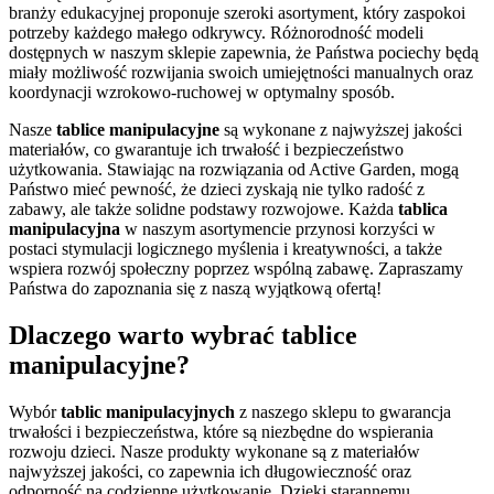
branży edukacyjnej proponuje szeroki asortyment, który zaspokoi
potrzeby każdego małego odkrywcy. Różnorodność modeli
dostępnych w naszym sklepie zapewnia, że Państwa pociechy będą
miały możliwość rozwijania swoich umiejętności manualnych oraz
koordynacji wzrokowo-ruchowej w optymalny sposób.
Nasze
tablice manipulacyjne
są wykonane z najwyższej jakości
materiałów, co gwarantuje ich trwałość i bezpieczeństwo
użytkowania. Stawiając na rozwiązania od Active Garden, mogą
Państwo mieć pewność, że dzieci zyskają nie tylko radość z
zabawy, ale także solidne podstawy rozwojowe. Każda
tablica
manipulacyjna
w naszym asortymencie przynosi korzyści w
postaci stymulacji logicznego myślenia i kreatywności, a także
wspiera rozwój społeczny poprzez wspólną zabawę. Zapraszamy
Państwa do zapoznania się z naszą wyjątkową ofertą!
Dlaczego warto wybrać tablice
manipulacyjne?
Wybór
tablic manipulacyjnych
z naszego sklepu to gwarancja
trwałości i bezpieczeństwa, które są niezbędne do wspierania
rozwoju dzieci. Nasze produkty wykonane są z materiałów
najwyższej jakości, co zapewnia ich długowieczność oraz
odporność na codzienne użytkowanie. Dzięki starannemu