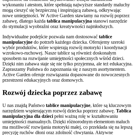
wykonaniu i atestom, które spełniają najwyższe standardy maluchy
mogą cieszyć się bezpieczną i inspirującą zabawą, odkrywając
nowe umiejętności. W Active Garden stawiamy na rozwój poprzez
zabawę, dlatego każda
tablica manipulacyjna
stanowi narzędzie
do stymulacji wyobraźni oraz kreatywności najmłodszych.
Indywidualne podejście pozwala nam dostosować
tablice
manipulacyjne
do potrzeb każdego dziecka. Oferujemy szeroki
wybór produktów, które wspierają rozwój motoryki i koordynacji
wzrokowo-ruchowej. Nasze tablice są również doskonałym
sposobem na rozwijanie umiejętności społecznych wśród dzieci.
Dzięki nim zabawa staje się nie tylko przyjemna, ale też edukacyjna.
Zapraszamy Państwa do zapoznania się z naszym asortymentem.
Active Garden oferuje rozwiązania dopasowane do nowoczesnych
przestrzeni edukacyjnych oraz domowych.
Rozwój dziecka poprzez zabawę
U nas znajdą Państwo
tablice manipulacyjne
, które są kluczowym
narzędziem wspierającym rozwój dziecka poprzez zabawę.
Tablica
manipulacyjna dla dzieci
pełni ważną rolę w kształtowaniu
umiejętności manualnych. Dzięki różnorodnym elementom maluch
ma możliwość rozwijania motoryki małej, co przekłada się na lepszą
precyzję ruchów dłoni oraz zdolność chwytania. Aktywne