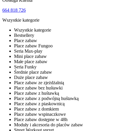
Obsługa Klienta
664 818 726
Wszystkie kategorie
Wszystkie kategorie
Bestsellery
Place zabaw
Place zabaw Fungoo
Seria Max-play
Mini place zabaw
Małe place zabaw
Seria Funky
Średnie place zabaw
Duże place zabaw
Place zabaw ze zjeżdżalnią
Place zabaw bez huśtawki
Place zabaw z huśtawką
Place zabaw z podwójną huśtawką
Place zabaw z piaskownicą
Place zabaw z domkiem
Place zabaw wspinaczkowe
Place zabaw dostępne w 48h
Moduły i akcesoria do placów zabaw
Street Workout sprzęt