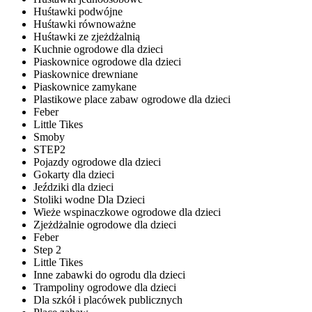
Huśtawki podwójne
Huśtawki równoważne
Huśtawki ze zjeżdżalnią
Kuchnie ogrodowe dla dzieci
Piaskownice ogrodowe dla dzieci
Piaskownice drewniane
Piaskownice zamykane
Plastikowe place zabaw ogrodowe dla dzieci
Feber
Little Tikes
Smoby
STEP2
Pojazdy ogrodowe dla dzieci
Gokarty dla dzieci
Jeździki dla dzieci
Stoliki wodne Dla Dzieci
Wieże wspinaczkowe ogrodowe dla dzieci
Zjeżdżalnie ogrodowe dla dzieci
Feber
Step 2
Little Tikes
Inne zabawki do ogrodu dla dzieci
Trampoliny ogrodowe dla dzieci
Dla szkół i placówek publicznych