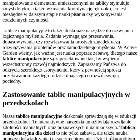
manipulowanie elementami umieszczonymi na tablicy stymuluje
zmysł dotyku, a także wzmacnia koordynację ręka-oko, co jest
niezbędne w dalszym etapie nauki pisania czy wykonywania
codziennych czynności.
Tablice manipulacyjne to także doskonałe narzędzie do rozwijania
logicznego myślenia. Zadania wymagające przesuwania,
dopasowywania czy rozwiązywania prostych zagadek uczą
rozwiązywania problemów oraz samodzielnego myślenia. W Active
Garden wiemy, jak ważne jest nauka poprzez zabawę, dlatego nasze
tablice manipulacyjne
są zaprojektowane tak, by wspierać
wszechstronny rozwój najmłodszych. Zapraszamy Państwa do
odkrycia szerokiego asortymentu, który z pewnością sprosta
oczekiwaniom każdego rodzica dbającego o rozwój swojej
pociechy.
Zastosowanie tablic manipulacyjnych w
przedszkolach
Nasze
tablice manipulacyjne
doskonale sprawdzają się w edukacji
przedszkolnej. Te interaktywne narzędzia umożliwiają rozwijanie
zdolności manualnych oraz poznawczych u najmłodszych.
Tablica
manipulacyjna dla dzieci
to nie tylko zabawa, ale także nauka
poprzez doświadczanie i eksperymentowanie. Dzięki różnorodnym