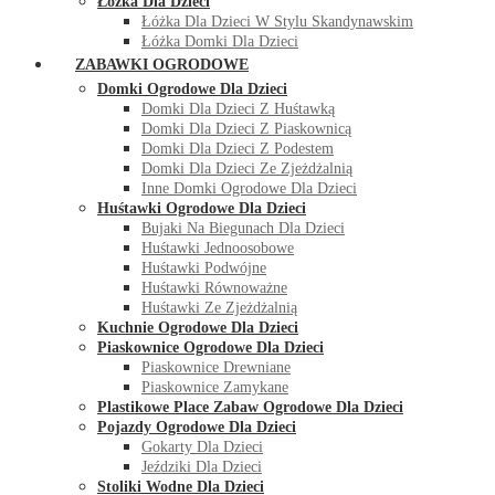
Łóżka Dla Dzieci
Łóżka Dla Dzieci W Stylu Skandynawskim
Łóżka Domki Dla Dzieci
ZABAWKI OGRODOWE
Domki Ogrodowe Dla Dzieci
Domki Dla Dzieci Z Huśtawką
Domki Dla Dzieci Z Piaskownicą
Domki Dla Dzieci Z Podestem
Domki Dla Dzieci Ze Zjeżdżalnią
Inne Domki Ogrodowe Dla Dzieci
Huśtawki Ogrodowe Dla Dzieci
Bujaki Na Biegunach Dla Dzieci
Huśtawki Jednoosobowe
Huśtawki Podwójne
Huśtawki Równoważne
Huśtawki Ze Zjeżdżalnią
Kuchnie Ogrodowe Dla Dzieci
Piaskownice Ogrodowe Dla Dzieci
Piaskownice Drewniane
Piaskownice Zamykane
Plastikowe Place Zabaw Ogrodowe Dla Dzieci
Pojazdy Ogrodowe Dla Dzieci
Gokarty Dla Dzieci
Jeździki Dla Dzieci
Stoliki Wodne Dla Dzieci