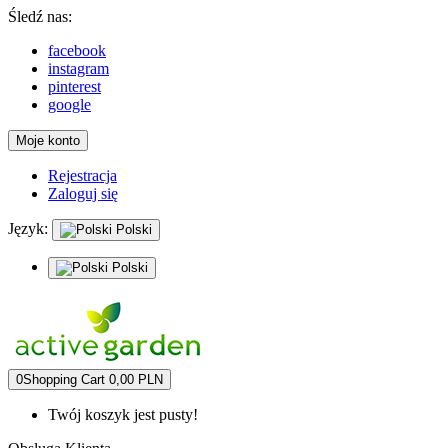
Śledź nas:
facebook
instagram
pinterest
google
Moje konto
Rejestracja
Zaloguj się
Język:
Polski
Polski
0
Shopping Cart
0,00 PLN
Twój koszyk jest pusty!