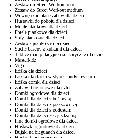
Zestaw do Street Workout mini
Zestaw do Street Workout medium
Wewnętrzne place zabaw dla dzieci
Huśtawki do pokoju dla dzieci
Meble piankowe dla dzieci
Fotele piankowe dla dzieci
Sofy piankowe dla dzieci
Zestawy piankowe dla dzieci
Suche baseny z kulkami dla dzieci
Tablice manipulacyjne i sensoryczne dla dzieci
Masterkidz
Viga
Łóżka dla dzieci
Łóżka dla dzieci w stylu skandynawskim
Łóżka domki dla dzieci
Zabawki ogrodowe dla dzieci
Domki ogrodowe dla dzieci
Domki dla dzieci z huśtawką
Domki dla dzieci z piaskownicą
Domki dla dzieci z podestem
Domki dla dzieci ze zjeżdżalnią
Inne domki ogrodowe dla dzieci
Huśtawki ogrodowe dla dzieci
Bujaki na biegunach dla dzieci
Huśtawki jednoosobowe