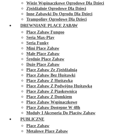
Wieże Wspinaczkowe Ogrodowe Dla Dzieci
Zjeżdżalnie Ogrodowe Dla Dzieci
Inne Zabawki Do Ogrodu Dla Dzieci
Trampoliny Ogrodowe Dla Dzieci
DREWNIANE PLACE ZABAW
Place Zabaw Fungoo
Seria Max-Play
Seria Funky
Mini Place Zabaw
Małe Place Zabaw
Średnie Place Zabaw
Duże Place Zabaw
Place Zabaw Ze Zjeżdżalnią
Place Zabaw Bez Huśtawki
Place Zabaw Z Huśtawką
Place Zabaw Z Podwójną Huśtawką
Place Zabaw Z Piaskownicą
Place Zabaw Z Domkiem
Place Zabaw Wspinaczkowe
Place Zabaw Dostępne W 48h
Moduły I Akcesoria Do Placów Zabaw
PUBLICZNE
Place Zabaw
Metalowe Place Zabaw