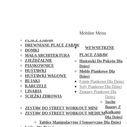
PLACE ZABAW Z PODWÓJNĄ HUŚTAWKĄ
PLACE ZABAW Z PIASKOWNICĄ
PLACE ZABAW Z DOMKIEM
PLACE ZABAW WSPINACZKOWE
PLACE ZABAW DOSTĘPNE W 48H
MODUŁY I AKCESORIA DO PLACÓW ZABAW
Mobilne Menu
PUBLICZNE
PLACE ZABAW
DREWNIANE PLACE ZABAW
WEWNĘTRZNE
DOMKI
PLACE ZABAW
MAŁA ARCHITEKTURA
ZJEŻDŻALNIE
Huśtawki Do Pokoju Dla
PIASKOWNICE
Dzieci
HUŚTAWKI
Meble Piankowe Dla
HUŚTAWKI WAGOWE
Dzieci
BUJAKI
Fotele Piankowe Dla Dzieci
KARUZELE
Sofy Piankowe Dla Dzieci
LINARIA
Zestawy Piankowe Dla
ŚCIEŻKI ZDROWIA
Dzieci
STREET WORKOUT
Suche
Baseny Z
ZESTAW DO STREET WORKOUT MINI
Kulkami
ZESTAW DO STREET WORKOUT MEDIUM
Dla Dzieci
KONTAKT
Tablice Manipulacyjne I Sensoryczne Dla Dzieci