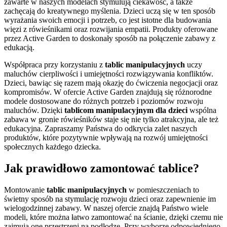
zawarte w naszych modelach stymulują ciekawość, a także
zachęcają do kreatywnego myślenia. Dzieci uczą się w ten sposób
wyrażania swoich emocji i potrzeb, co jest istotne dla budowania
więzi z rówieśnikami oraz rozwijania empatii. Produkty oferowane
przez Active Garden to doskonały sposób na połączenie zabawy z
edukacją.
Współpraca przy korzystaniu z
tablic manipulacyjnych
uczy
maluchów cierpliwości i umiejętności rozwiązywania konfliktów.
Dzieci, bawiąc się razem mają okazję do ćwiczenia negocjacji oraz
kompromisów. W ofercie Active Garden znajdują się różnorodne
modele dostosowane do różnych potrzeb i poziomów rozwoju
maluchów. Dzięki
tablicom manipulacyjnym dla dzieci
wspólna
zabawa w gronie rówieśników staje się nie tylko atrakcyjna, ale też
edukacyjna. Zapraszamy Państwa do odkrycia zalet naszych
produktów, które pozytywnie wpływają na rozwój umiejętności
społecznych każdego dziecka.
Jak prawidłowo zamontować tablice?
Montowanie
tablic manipulacyjnych
w pomieszczeniach to
świetny sposób na stymulację rozwoju dzieci oraz zapewnienie im
wielogodzinnej zabawy. W naszej ofercie znajdą Państwo wiele
modeli, które można łatwo zamontować na ścianie, dzięki czemu nie
zajmują one przestrzeni na podłodze. Przy wyborze odpowiedniego