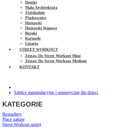
Domki
Mała Architektura
Zjeżdżalnie
Piaskownice
Huśtawki
Huśtawki Wagowe
Bujaki
Karuzele
Linaria
STREET WORKOUT
Zestaw Do Street Workout Mini
Zestaw Do Street Workout Medium
KONTAKT
Tablice manipulacyjne i sensoryczne dla dzieci
KATEGORIE
Bestsellery
Place zabaw
Street Workout sprzęt