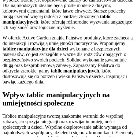
Dla najmłodszych idealne będą proste modele z dużymi,
kolorowymi elementami, które łatwo chwycić. Starsze pociechy
mogą czerpać więcej radości z bardziej złożonych
tablic
manipulacyjnych
, które oferują różnorodne wyzwania angażujące
ich zręczność oraz logiczne myślenie.
W ofercie Active Garden znajdą Państwo produkty, które zachęcają
do interakcji i rozwijają umiejętności motoryczne. Proponujemy
tablice manipulacyjne dla dzieci
wykonane z bezpiecznych
materiałów, co jest szczególnie ważne dla rodziców dbających o
bezpieczeństwo swoich pociech. Solidne wykonanie gwarantuje
długą oraz bezproblemową zabawę. Zapraszamy Państwa do
odkrycia szerokiej gamy
tablic manipulacyjnych
, które
dostosowują się do potrzeb i wieku Państwa dziecka, inspirując i
bawiąc każdego dnia.
Wpływ tablic manipulacyjnych na
umiejętności społeczne
Tablice manipulacyjne tworzą znakomite warunki do wspólnej
zabawy, co sprzyja integracji oraz rozwijaniu umiejętności
społecznych u dzieci. Wspólne eksplorowanie tablic wymaga od
najmłodszych współpracy, dzielenia się oraz komunikacji. Elementy