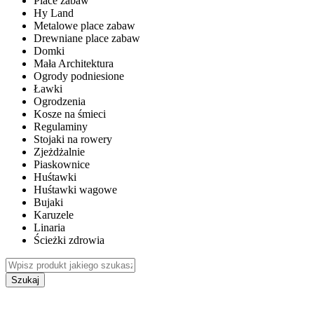
Place zabaw
Hy Land
Metalowe place zabaw
Drewniane place zabaw
Domki
Mała Architektura
Ogrody podniesione
Ławki
Ogrodzenia
Kosze na śmieci
Regulaminy
Stojaki na rowery
Zjeżdżalnie
Piaskownice
Huśtawki
Huśtawki wagowe
Bujaki
Karuzele
Linaria
Ścieżki zdrowia
Szukaj
WEWNĘTRZNE PLACE ZABAW