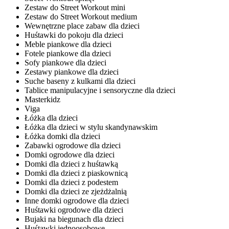
Zestaw do Street Workout mini
Zestaw do Street Workout medium
Wewnętrzne place zabaw dla dzieci
Huśtawki do pokoju dla dzieci
Meble piankowe dla dzieci
Fotele piankowe dla dzieci
Sofy piankowe dla dzieci
Zestawy piankowe dla dzieci
Suche baseny z kulkami dla dzieci
Tablice manipulacyjne i sensoryczne dla dzieci
Masterkidz
Viga
Łóżka dla dzieci
Łóżka dla dzieci w stylu skandynawskim
Łóżka domki dla dzieci
Zabawki ogrodowe dla dzieci
Domki ogrodowe dla dzieci
Domki dla dzieci z huśtawką
Domki dla dzieci z piaskownicą
Domki dla dzieci z podestem
Domki dla dzieci ze zjeżdżalnią
Inne domki ogrodowe dla dzieci
Huśtawki ogrodowe dla dzieci
Bujaki na biegunach dla dzieci
Huśtawki jednoosobowe