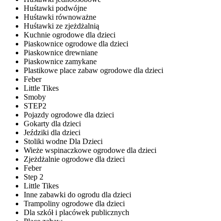
Huśtawki podwójne
Huśtawki równoważne
Huśtawki ze zjeżdżalnią
Kuchnie ogrodowe dla dzieci
Piaskownice ogrodowe dla dzieci
Piaskownice drewniane
Piaskownice zamykane
Plastikowe place zabaw ogrodowe dla dzieci
Feber
Little Tikes
Smoby
STEP2
Pojazdy ogrodowe dla dzieci
Gokarty dla dzieci
Jeździki dla dzieci
Stoliki wodne Dla Dzieci
Wieże wspinaczkowe ogrodowe dla dzieci
Zjeżdżalnie ogrodowe dla dzieci
Feber
Step 2
Little Tikes
Inne zabawki do ogrodu dla dzieci
Trampoliny ogrodowe dla dzieci
Dla szkół i placówek publicznych