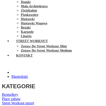
Domki
Mała Architektura
Zjeżdżalnie
Piaskownice
Huśtawki
Huśtawki Wagowe
Bujaki
Karuzele
Linaria
STREET WORKOUT
Zestaw Do Street Workout Mini
Zestaw Do Street Workout Medium
KONTAKT
Masterkidz
KATEGORIE
Bestsellery
Place zabaw
Street Workout sprzęt