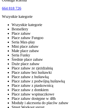
Obsługa Klienta
664 818 726
Wszystkie kategorie
Wszystkie kategorie
Bestsellery
Place zabaw
Place zabaw Fungoo
Seria Max-play
Mini place zabaw
Małe place zabaw
Seria Funky
Średnie place zabaw
Duże place zabaw
Place zabaw ze zjeżdżalnią
Place zabaw bez huśtawki
Place zabaw z huśtawką
Place zabaw z podwójną huśtawką
Place zabaw z piaskownicą
Place zabaw z domkiem
Place zabaw wspinaczkowe
Place zabaw dostępne w 48h
Moduły i akcesoria do placów zabaw
Street Workout sprzęt