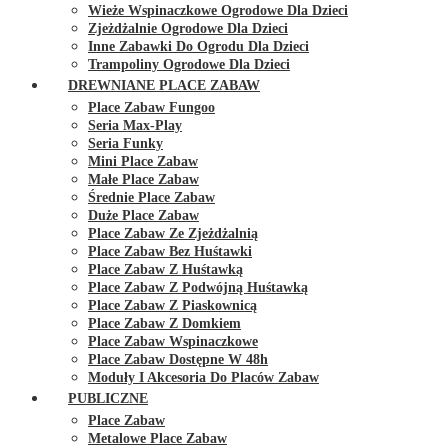
Wieże Wspinaczkowe Ogrodowe Dla Dzieci
Zjeżdżalnie Ogrodowe Dla Dzieci
Inne Zabawki Do Ogrodu Dla Dzieci
Trampoliny Ogrodowe Dla Dzieci
DREWNIANE PLACE ZABAW
Place Zabaw Fungoo
Seria Max-Play
Seria Funky
Mini Place Zabaw
Małe Place Zabaw
Średnie Place Zabaw
Duże Place Zabaw
Place Zabaw Ze Zjeżdżalnią
Place Zabaw Bez Huśtawki
Place Zabaw Z Huśtawką
Place Zabaw Z Podwójną Huśtawką
Place Zabaw Z Piaskownicą
Place Zabaw Z Domkiem
Place Zabaw Wspinaczkowe
Place Zabaw Dostępne W 48h
Moduły I Akcesoria Do Placów Zabaw
PUBLICZNE
Place Zabaw
Metalowe Place Zabaw