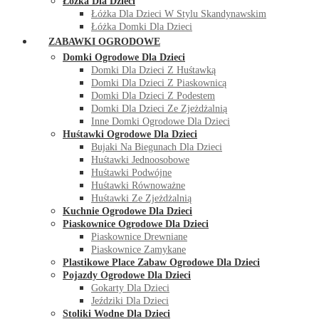
Łóżka Dla Dzieci
Łóżka Dla Dzieci W Stylu Skandynawskim
Łóżka Domki Dla Dzieci
ZABAWKI OGRODOWE
Domki Ogrodowe Dla Dzieci
Domki Dla Dzieci Z Huśtawką
Domki Dla Dzieci Z Piaskownicą
Domki Dla Dzieci Z Podestem
Domki Dla Dzieci Ze Zjeżdżalnią
Inne Domki Ogrodowe Dla Dzieci
Huśtawki Ogrodowe Dla Dzieci
Bujaki Na Biegunach Dla Dzieci
Huśtawki Jednoosobowe
Huśtawki Podwójne
Huśtawki Równoważne
Huśtawki Ze Zjeżdżalnią
Kuchnie Ogrodowe Dla Dzieci
Piaskownice Ogrodowe Dla Dzieci
Piaskownice Drewniane
Piaskownice Zamykane
Plastikowe Place Zabaw Ogrodowe Dla Dzieci
Pojazdy Ogrodowe Dla Dzieci
Gokarty Dla Dzieci
Jeździki Dla Dzieci
Stoliki Wodne Dla Dzieci