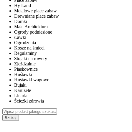
Place zabaw
Hy Land
Metalowe place zabaw
Drewniane place zabaw
Domki
Mała Architektura
Ogrody podniesione
Ławki
Ogrodzenia
Kosze na śmieci
Regulaminy
Stojaki na rowery
Zjeżdżalnie
Piaskownice
Huśtawki
Huśtawki wagowe
Bujaki
Karuzele
Linaria
Ścieżki zdrowia
Szukaj
WEWNĘTRZNE PLACE ZABAW