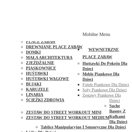
PLACE ZABAW Z PODWÓJNĄ HUŚTAWKĄ
PLACE ZABAW Z PIASKOWNICĄ
PLACE ZABAW Z DOMKIEM
PLACE ZABAW WSPINACZKOWE
PLACE ZABAW DOSTĘPNE W 48H
MODUŁY I AKCESORIA DO PLACÓW ZABAW
Mobilne Menu
PUBLICZNE
PLACE ZABAW
DREWNIANE PLACE ZABAW
WEWNĘTRZNE
DOMKI
PLACE ZABAW
MAŁA ARCHITEKTURA
ZJEŻDŻALNIE
Huśtawki Do Pokoju Dla
PIASKOWNICE
Dzieci
HUŚTAWKI
Meble Piankowe Dla
HUŚTAWKI WAGOWE
Dzieci
BUJAKI
Fotele Piankowe Dla Dzieci
KARUZELE
Sofy Piankowe Dla Dzieci
LINARIA
Zestawy Piankowe Dla
ŚCIEŻKI ZDROWIA
Dzieci
STREET WORKOUT
Suche
Baseny Z
ZESTAW DO STREET WORKOUT MINI
Kulkami
ZESTAW DO STREET WORKOUT MEDIUM
Dla Dzieci
KONTAKT
Tablice Manipulacyjne I Sensoryczne Dla Dzieci