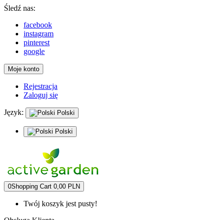
Śledź nas:
facebook
instagram
pinterest
google
Moje konto
Rejestracja
Zaloguj się
Język:
Polski
Polski
0
Shopping Cart
0,00 PLN
Twój koszyk jest pusty!