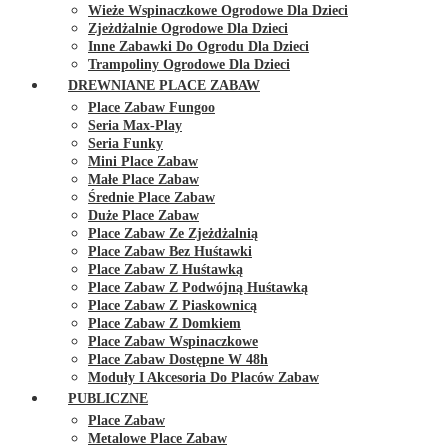
Wieże Wspinaczkowe Ogrodowe Dla Dzieci
Zjeżdżalnie Ogrodowe Dla Dzieci
Inne Zabawki Do Ogrodu Dla Dzieci
Trampoliny Ogrodowe Dla Dzieci
DREWNIANE PLACE ZABAW
Place Zabaw Fungoo
Seria Max-Play
Seria Funky
Mini Place Zabaw
Małe Place Zabaw
Średnie Place Zabaw
Duże Place Zabaw
Place Zabaw Ze Zjeżdżalnią
Place Zabaw Bez Huśtawki
Place Zabaw Z Huśtawką
Place Zabaw Z Podwójną Huśtawką
Place Zabaw Z Piaskownicą
Place Zabaw Z Domkiem
Place Zabaw Wspinaczkowe
Place Zabaw Dostępne W 48h
Moduły I Akcesoria Do Placów Zabaw
PUBLICZNE
Place Zabaw
Metalowe Place Zabaw