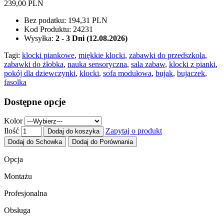
239,00 PLN
Bez podatku:
194,31 PLN
Kod Produktu:
24231
Wysyłka:
2 - 3 Dni (12.08.2026)
Tagi:
klocki piankowe
,
miękkie klocki
,
zabawki do przedszkola
,
zabawki do żłobka
,
nauka sensoryczna
,
sala zabaw
,
klocki z pianki
,
pokój dla dziewczynki
,
klocki
,
sofa modułowa
,
bujak
,
bujaczek
,
fasolka
Dostępne opcje
Kolor
Ilość
Zapytaj o produkt
Dodaj do koszyka
Dodaj do Schowka
Dodaj do Porównania
Opcja
Montażu
Profesjonalna
Obsługa