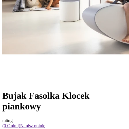
Bujak Fasolka Klocek
piankowy
rating
(0 Opinii)
Napisz opinię