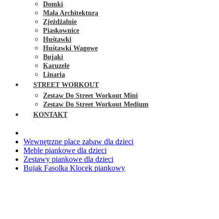
Domki
Mała Architektura
Zjeżdżalnie
Piaskownice
Huśtawki
Huśtawki Wagowe
Bujaki
Karuzele
Linaria
STREET WORKOUT
Zestaw Do Street Workout Mini
Zestaw Do Street Workout Medium
KONTAKT
Wewnętrzne place zabaw dla dzieci
Meble piankowe dla dzieci
Zestawy piankowe dla dzieci
Bujak Fasolka Klocek piankowy