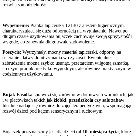
rozwija samodzielność.
Wypełnienie:
Pianka tapicerska T2130 z atestem higienicznym,
charakteryzująca się dużą odpornością na wygniatanie. Nawet po
długim czasie użytkowania bujaczek zachowuje swoją sprężystość i
wygodę, co zapewnia długotrwałe zadowolenie.
Poszycie:
Wytrzymały, mocny materiał tapicerski, odporny na
ścieranie i łatwy do utrzymania w czystości. Ewentualne
zabrudzenia można szybko usunąć, przetarciem wilgotną szmatką,
co czyni produkt nie tylko wygodnym, ale również praktycznym w
codziennym użytkowaniu.
Bujak Fasolka
sprawdzi się zarówno w domowych warunkach, jak
i w placówkach takich jak
żłobki, przedszkola
czy
sale zabaw
.
Idealnie nadaje się również do zajęć terapeutycznych, wspomagając
rozwój dzieci pod kątem sensorycznym i ruchowym.
Bujaczek przeznaczony jest dla dzieci
od 10. miesiąca życia
, które