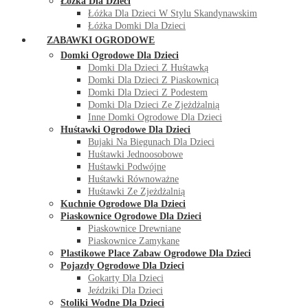
Łóżka Dla Dzieci
Łóżka Dla Dzieci W Stylu Skandynawskim
Łóżka Domki Dla Dzieci
ZABAWKI OGRODOWE
Domki Ogrodowe Dla Dzieci
Domki Dla Dzieci Z Huśtawką
Domki Dla Dzieci Z Piaskownicą
Domki Dla Dzieci Z Podestem
Domki Dla Dzieci Ze Zjeżdżalnią
Inne Domki Ogrodowe Dla Dzieci
Huśtawki Ogrodowe Dla Dzieci
Bujaki Na Biegunach Dla Dzieci
Huśtawki Jednoosobowe
Huśtawki Podwójne
Huśtawki Równoważne
Huśtawki Ze Zjeżdżalnią
Kuchnie Ogrodowe Dla Dzieci
Piaskownice Ogrodowe Dla Dzieci
Piaskownice Drewniane
Piaskownice Zamykane
Plastikowe Place Zabaw Ogrodowe Dla Dzieci
Pojazdy Ogrodowe Dla Dzieci
Gokarty Dla Dzieci
Jeździki Dla Dzieci
Stoliki Wodne Dla Dzieci