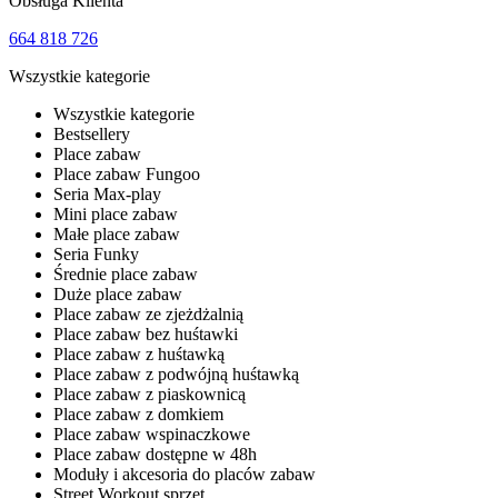
Obsługa Klienta
664 818 726
Wszystkie kategorie
Wszystkie kategorie
Bestsellery
Place zabaw
Place zabaw Fungoo
Seria Max-play
Mini place zabaw
Małe place zabaw
Seria Funky
Średnie place zabaw
Duże place zabaw
Place zabaw ze zjeżdżalnią
Place zabaw bez huśtawki
Place zabaw z huśtawką
Place zabaw z podwójną huśtawką
Place zabaw z piaskownicą
Place zabaw z domkiem
Place zabaw wspinaczkowe
Place zabaw dostępne w 48h
Moduły i akcesoria do placów zabaw
Street Workout sprzęt