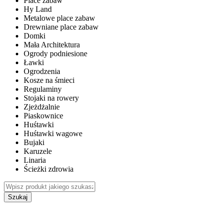
Place zabaw
Hy Land
Metalowe place zabaw
Drewniane place zabaw
Domki
Mała Architektura
Ogrody podniesione
Ławki
Ogrodzenia
Kosze na śmieci
Regulaminy
Stojaki na rowery
Zjeżdżalnie
Piaskownice
Huśtawki
Huśtawki wagowe
Bujaki
Karuzele
Linaria
Ścieżki zdrowia
Szukaj
WEWNĘTRZNE PLACE ZABAW