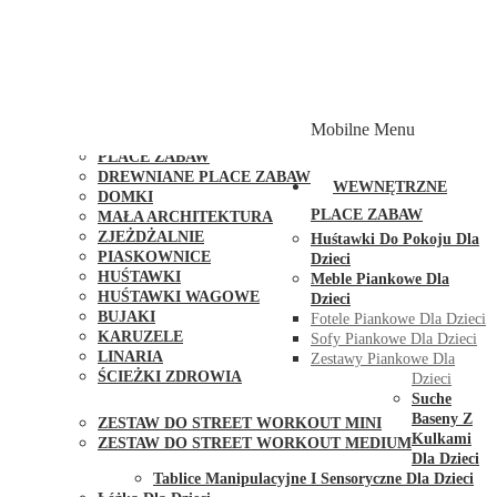
PLACE ZABAW Z PODWÓJNĄ HUŚTAWKĄ
PLACE ZABAW Z PIASKOWNICĄ
PLACE ZABAW Z DOMKIEM
PLACE ZABAW WSPINACZKOWE
PLACE ZABAW DOSTĘPNE W 48H
MODUŁY I AKCESORIA DO PLACÓW ZABAW
Mobilne Menu
PUBLICZNE
PLACE ZABAW
DREWNIANE PLACE ZABAW
WEWNĘTRZNE
DOMKI
PLACE ZABAW
MAŁA ARCHITEKTURA
ZJEŻDŻALNIE
Huśtawki Do Pokoju Dla
PIASKOWNICE
Dzieci
HUŚTAWKI
Meble Piankowe Dla
HUŚTAWKI WAGOWE
Dzieci
BUJAKI
Fotele Piankowe Dla Dzieci
KARUZELE
Sofy Piankowe Dla Dzieci
LINARIA
Zestawy Piankowe Dla
ŚCIEŻKI ZDROWIA
Dzieci
STREET WORKOUT
Suche
Baseny Z
ZESTAW DO STREET WORKOUT MINI
Kulkami
ZESTAW DO STREET WORKOUT MEDIUM
Dla Dzieci
KONTAKT
Tablice Manipulacyjne I Sensoryczne Dla Dzieci