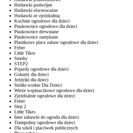
Huśtawki podwójne
Huśtawki równoważne
Huśtawki ze zjeżdżalnią
Kuchnie ogrodowe dla dzieci
Piaskownice ogrodowe dla dzieci
Piaskownice drewniane
Piaskownice zamykane
Plastikowe place zabaw ogrodowe dla dzieci
Feber
Little Tikes
Smoby
STEP2
Pojazdy ogrodowe dla dzieci
Gokarty dla dzieci
Jeździki dla dzieci
Stoliki wodne Dla Dzieci
Wieże wspinaczkowe ogrodowe dla dzieci
Zjeżdżalnie ogrodowe dla dzieci
Feber
Step 2
Little Tikes
Inne zabawki do ogrodu dla dzieci
Trampoliny ogrodowe dla dzieci
Dla szkół i placówek publicznych