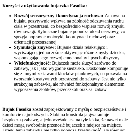
Korzyści z użytkowania bujaczka Fasolka:
Rozwój sensoryczny i koordynacja ruchowa:
Zabawa na
bujaku pozytywnie wpływa na zdolność odczuwania ruchu
ciała w przestrzeni, co bezpośrednio wspiera rozwój zmysłu
równowagi. Rytmiczne bujanie pobudza układ nerwowy, co
sprzyja poprawie motoryki, koordynacji ruchowej oraz
orientacji przestrzennej.
Stymulacja zmysłów:
Bujanie działa relaksująco i
wyciszająco, jednocześnie aktywując różne zmysły dziecka,
wspomagając jego rozwój emocjonalny i psychofizyczny.
Wielofunkcyjność:
Bujaczek może służyć zarówno do
zabawy, jak i jako wygodne siedzisko. Doskonale komponuje
się z innymi zestawami klocków piankowych, co pozwala na
tworzenie kreatywnych przestrzeni do zabawy. Jest nie tylko
atrakcyjną zabawką, ale również funkcjonalnym elementem
wyposażenia żłobków, przedszkoli oraz sal zabaw.
Bujak Fasolka
został zaprojektowany z myślą o bezpieczeństwie i
komforcie najmłodszych. Stabilna konstrukcja gwarantuje
bezpieczną zabawę, a jednocześnie jest na tyle lekka, że nawet małe
dzieci mogą swobodnie przenosić bujaczek z miejsca na miejsce.
Dzięki temu zabawka nie tylko pobudza kreatywność, ale również