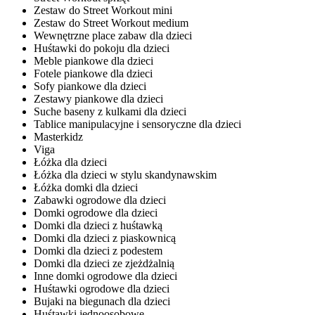
Zestaw do Street Workout mini
Zestaw do Street Workout medium
Wewnętrzne place zabaw dla dzieci
Huśtawki do pokoju dla dzieci
Meble piankowe dla dzieci
Fotele piankowe dla dzieci
Sofy piankowe dla dzieci
Zestawy piankowe dla dzieci
Suche baseny z kulkami dla dzieci
Tablice manipulacyjne i sensoryczne dla dzieci
Masterkidz
Viga
Łóżka dla dzieci
Łóżka dla dzieci w stylu skandynawskim
Łóżka domki dla dzieci
Zabawki ogrodowe dla dzieci
Domki ogrodowe dla dzieci
Domki dla dzieci z huśtawką
Domki dla dzieci z piaskownicą
Domki dla dzieci z podestem
Domki dla dzieci ze zjeżdżalnią
Inne domki ogrodowe dla dzieci
Huśtawki ogrodowe dla dzieci
Bujaki na biegunach dla dzieci
Huśtawki jednoosobowe