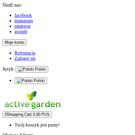
Śledź nas:
facebook
instagram
pinterest
google
Moje konto
Rejestracja
Zaloguj się
Język:
Polski
Polski
0
Shopping Cart
0,00 PLN
Twój koszyk jest pusty!