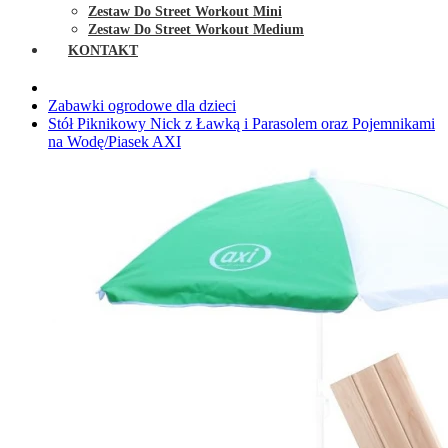
Zestaw Do Street Workout Mini
Zestaw Do Street Workout Medium
KONTAKT
Zabawki ogrodowe dla dzieci
Stół Piknikowy Nick z Ławką i Parasolem oraz Pojemnikami
na Wodę/Piasek AXI