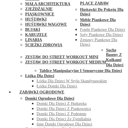
PLACE ZABAW
MAŁA ARCHITEKTURA
ZJEŻDŻALNIE
Huśtawki Do Pokoju Dla
PIASKOWNICE
Dzieci
HUŚTAWKI
Meble Piankowe Dla
HUŚTAWKI WAGOWE
Dzieci
BUJAKI
Fotele Piankowe Dla Dzieci
KARUZELE
Sofy Piankowe Dla Dzieci
LINARIA
Zestawy Piankowe Dla
Dzieci
ŚCIEŻKI ZDROWIA
Suche
STREET WORKOUT
Baseny Z
ZESTAW DO STREET WORKOUT MINI
Kulkami
ZESTAW DO STREET WORKOUT MEDIUM
Dla Dzieci
KONTAKT
Tablice Manipulacyjne I Sensoryczne Dla Dzieci
Łóżka Dla Dzieci
Łóżka Dla Dzieci W Stylu Skandynawskim
Łóżka Domki Dla Dzieci
ZABAWKI OGRODOWE
Domki Ogrodowe Dla Dzieci
Domki Dla Dzieci Z Huśtawką
Domki Dla Dzieci Z Piaskownicą
Domki Dla Dzieci Z Podestem
Domki Dla Dzieci Ze Zjeżdżalnią
Inne Domki Ogrodowe Dla Dzieci