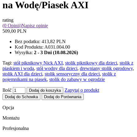
na Wodę/Piasek AXI
rating
(0 Opinii)
Napisz opinię
509,00 PLN
Bez podatku:
413,82 PLN
Kod Produktu:
A031.004.00
Wysyłka:
2 - 3 Dni (10.08.2026)
Tagi:
stół piknikowy Nick AXI
,
stolik piknikowy dla dzieci
,
stolik z
piaskiem i wodą
,
stół wodny dla dzieci
,
drewniany stolik ogrodowy
,
stolik AXI dla dzieci
,
stolik sensoryczny dla dzieci
,
stolik z
pojemnikami na piasek
,
stolik do zabawy w ogrodzie
Ilość
Zapytaj o produkt
Dodaj do koszyka
Dodaj do Schowka
Dodaj do Porównania
Opcja
Montażu
Profesjonalna