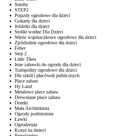
Smoby
STEP2
Pojazdy ogrodowe dla dzieci
Gokarty dla dzieci
Jeździki dla dzieci
Stoliki wodne Dla Dzieci
Wieże wspinaczkowe ogrodowe dla dzieci
Zjeżdżalnie ogrodowe dla dzieci
Feber
Step 2
Little Tikes
Inne zabawki do ogrodu dla dzieci
Trampoliny ogrodowe dla dzieci
Dla szkół i placówek publicznych
Place zabaw
Hy Land
Metalowe place zabaw
Drewniane place zabaw
Domki
Mała Architektura
Ogrody podniesione
Ławki
Ogrodzenia
Kosze na śmieci
Regulaminy