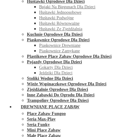
Huśtawki Ogrodowe Dla Dzieci
Bujaki Na Biegunach Dla Dzieci
Huśtawki Jednoosobowe
Huśtawki Podwójne
Huśtawki Równoważne
Huśtawki Ze Zjeżdżalnią
Kuchnie Ogrodowe Dla Dzieci
Piaskownice Ogrodowe Dla Dzieci
Piaskownice Drewniane
Piaskownice Zamykane
Plastikowe Place Zabaw Ogrodowe Dla Dzieci
Pojazdy Ogrodowe Dla Dzieci
Gokarty Dla Dzieci
Jeździki Dla Dzieci
Stoliki Wodne Dla Dzieci
Wieże Wspinaczkowe Ogrodowe Dla Dzieci
Zjeżdżalnie Ogrodowe Dla Dzieci
Inne Zabawki Do Ogrodu Dla Dzieci
Trampoliny Ogrodowe Dla Dzieci
DREWNIANE PLACE ZABAW
Place Zabaw Fungoo
Seria Max-Play
Seria Funky
Mini Place Zabaw
Małe Place Zabaw