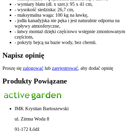
- wymiary blatu (dł. x szer.): 95 x 41 cm,
- wysokość siedziska: 26,7 cm,
- maksymalna waga: 100 kg na ławkę,
- jodła kanadyjska nie pęka i jest naturalnie odporna na
wpływy atmosferyczne,
- łatwy montaż dzięki częściowo wstępnie zmontowanym
częściom,
- pokryty bejcą na bazie wody, bez chemii.
Napisz opinię
Proszę się
zalogować
lub
zarejestrować
, aby dodać opinię
Produkty Powiązane
IMK Krystian Bartoszewski
ul. Zimna Woda 8
91-172 Łódź