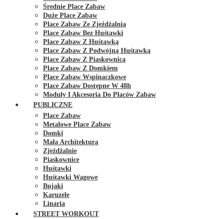
Średnie Place Zabaw
Duże Place Zabaw
Place Zabaw Ze Zjeżdżalnią
Place Zabaw Bez Huśtawki
Place Zabaw Z Huśtawką
Place Zabaw Z Podwójną Huśtawką
Place Zabaw Z Piaskownicą
Place Zabaw Z Domkiem
Place Zabaw Wspinaczkowe
Place Zabaw Dostępne W 48h
Moduły I Akcesoria Do Placów Zabaw
PUBLICZNE
Place Zabaw
Metalowe Place Zabaw
Domki
Mała Architektura
Zjeżdżalnie
Piaskownice
Huśtawki
Huśtawki Wagowe
Bujaki
Karuzele
Linaria
STREET WORKOUT