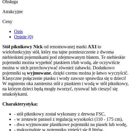
Obsługa
Atrakcyjne
Ceny
Opis
Opinie (0)
Stół piknikowy Nick
od renomowanej marki
AXI
to
wielofunkcyjny stół, który ma tajne pomieszczenie z dwoma
niebieskimi pojemnikami pod zdejmowanym blatem. Te niebieskie
pojemniki można wypełnić piaskiem i/lub wodą, ale oczywiście
można w nich przechowywać również zabawki. Dodatkowo
pojemniki są
wyjmowane
, dzięki czemu można je łatwo wyczyścić.
Klasyczne połączenie piasku i wody zawsze sprawdza się u dzieci!
W mgnieniu oka zamienisz stół z piaskiem i wodą w stół piknikowy,
na którym dzieci będą mogły tworzyć, rysować lub cieszyć się
smakołykami.
Charakterystyka:
- stół piknikowy został wykonany z drewna FSC,
- w zestawie parasol z regulacją wysokości (110 - 175 cm),
- dwa wyjmowane plastikowe pojemniki na piasek lub wodę,
- maksymalnie w pojemniku zmieści się 8 litrów,