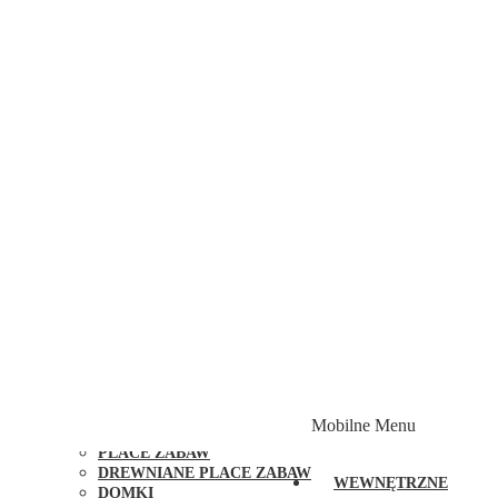
ZJEŻDŻALNIE OGRODOWE DLA DZIECI
INNE ZABAWKI DO OGRODU DLA DZIECI
TRAMPOLINY OGRODOWE DLA DZIECI
DREWNIANE PLACE ZABAW
PLACE ZABAW FUNGOO
SERIA MAX-PLAY
SERIA FUNKY
MINI PLACE ZABAW
MAŁE PLACE ZABAW
ŚREDNIE PLACE ZABAW
DUŻE PLACE ZABAW
PLACE ZABAW ZE ZJEŻDŻALNIĄ
PLACE ZABAW BEZ HUŚTAWKI
PLACE ZABAW Z HUŚTAWKĄ
PLACE ZABAW Z PODWÓJNĄ HUŚTAWKĄ
PLACE ZABAW Z PIASKOWNICĄ
PLACE ZABAW Z DOMKIEM
PLACE ZABAW WSPINACZKOWE
PLACE ZABAW DOSTĘPNE W 48H
MODUŁY I AKCESORIA DO PLACÓW ZABAW
Mobilne Menu
PUBLICZNE
PLACE ZABAW
DREWNIANE PLACE ZABAW
WEWNĘTRZNE
DOMKI