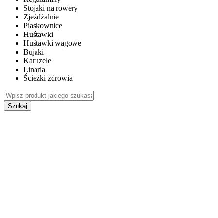
Stojaki na rowery
Zjeżdżalnie
Piaskownice
Huśtawki
Huśtawki wagowe
Bujaki
Karuzele
Linaria
Ścieżki zdrowia
Szukaj
WEWNĘTRZNE PLACE ZABAW
HUŚTAWKI DO POKOJU DLA DZIECI
MEBLE PIANKOWE DLA DZIECI
Fotele Piankowe Dla Dzieci
Sofy Piankowe Dla Dzieci
Zestawy Piankowe Dla Dzieci
SUCHE BASENY Z KULKAMI DLA DZIECI
TABLICE MANIPULACYJNE I SENSORYCZNE DLA
DZIECI
ŁÓŻKA DLA DZIECI
Łóżka Dla Dzieci W Stylu Skandynawskim