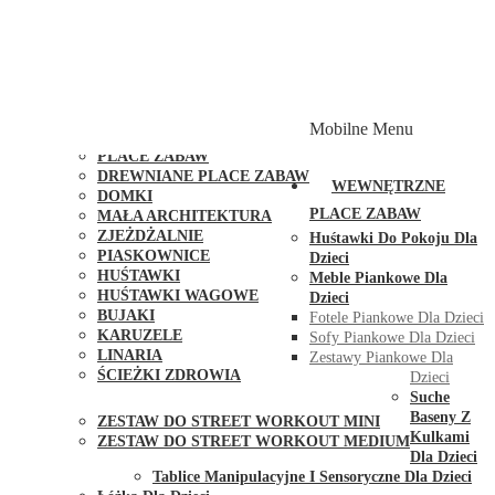
PLACE ZABAW Z PODWÓJNĄ HUŚTAWKĄ
PLACE ZABAW Z PIASKOWNICĄ
PLACE ZABAW Z DOMKIEM
PLACE ZABAW WSPINACZKOWE
PLACE ZABAW DOSTĘPNE W 48H
MODUŁY I AKCESORIA DO PLACÓW ZABAW
Mobilne Menu
PUBLICZNE
PLACE ZABAW
DREWNIANE PLACE ZABAW
WEWNĘTRZNE
DOMKI
PLACE ZABAW
MAŁA ARCHITEKTURA
ZJEŻDŻALNIE
Huśtawki Do Pokoju Dla
PIASKOWNICE
Dzieci
HUŚTAWKI
Meble Piankowe Dla
HUŚTAWKI WAGOWE
Dzieci
BUJAKI
Fotele Piankowe Dla Dzieci
KARUZELE
Sofy Piankowe Dla Dzieci
LINARIA
Zestawy Piankowe Dla
ŚCIEŻKI ZDROWIA
Dzieci
STREET WORKOUT
Suche
Baseny Z
ZESTAW DO STREET WORKOUT MINI
Kulkami
ZESTAW DO STREET WORKOUT MEDIUM
Dla Dzieci
KONTAKT
Tablice Manipulacyjne I Sensoryczne Dla Dzieci