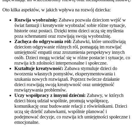
Oto kilka aspektów, w jakich wpływa na rozwój dziecka:
Rozwija wyobraźnię:
Zabawa pozwala dzieciom wejść w
świat fantazji i kreatywnie wyobrażać sobie różne sytuacje,
historie oraz postaci. Dzięki temu dzieci uczą się myślenia
poza schematami oraz rozwijają swoją wyobraźnię.
Zachęca do odgrywania ról:
Zabawki, które umożliwiają
dzieciom odgrywanie różnych ról, pomagają im rozwijać
umiejętność empatii oraz zrozumienia perspektywy innych
osób. Dzieci mogą wcielać się w różne postacie i sytuacje, co
rozwija ich zdolności interpersonalne i społeczne.
Kształtuje kreatywność:
Zabawa stymuluje dzieci do
tworzenia własnych pomysłów, eksperymentowania i
szukania nowych rozwiązań. Poprzez twórcze działanie
dzieci rozwijają swoją kreatywność oraz umiejętność
rozwiązywania problemów.
Uczy współpracy z innymi dziećmi:
Zabawy, w których
dzieci biorą udział wspólnie, promują współpracę,
komunikację oraz budowanie relacji z rówieśnikami. Dzieci
uczą się dzielić zabawkami, wspólnie planować i
podejmować decyzje, co rozwija ich umiejętności społeczne i
emocjonalne.