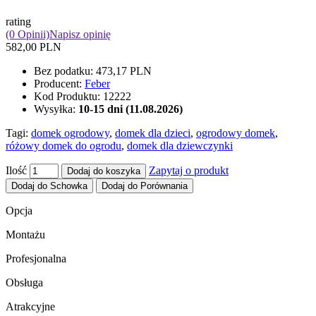
rating
(0 Opinii)
Napisz opinię
582,00 PLN
Bez podatku:
473,17 PLN
Producent:
Feber
Kod Produktu:
12222
Wysyłka:
10-15 dni (11.08.2026)
Tagi:
domek ogrodowy
,
domek dla dzieci
,
ogrodowy domek
,
różowy domek do ogrodu
,
domek dla dziewczynki
Ilość
Zapytaj o produkt
Dodaj do koszyka
Dodaj do Schowka
Dodaj do Porównania
Opcja
Montażu
Profesjonalna
Obsługa
Atrakcyjne