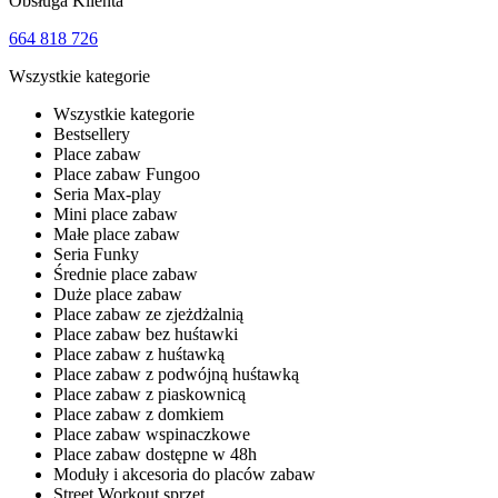
Obsługa Klienta
664 818 726
Wszystkie kategorie
Wszystkie kategorie
Bestsellery
Place zabaw
Place zabaw Fungoo
Seria Max-play
Mini place zabaw
Małe place zabaw
Seria Funky
Średnie place zabaw
Duże place zabaw
Place zabaw ze zjeżdżalnią
Place zabaw bez huśtawki
Place zabaw z huśtawką
Place zabaw z podwójną huśtawką
Place zabaw z piaskownicą
Place zabaw z domkiem
Place zabaw wspinaczkowe
Place zabaw dostępne w 48h
Moduły i akcesoria do placów zabaw
Street Workout sprzęt