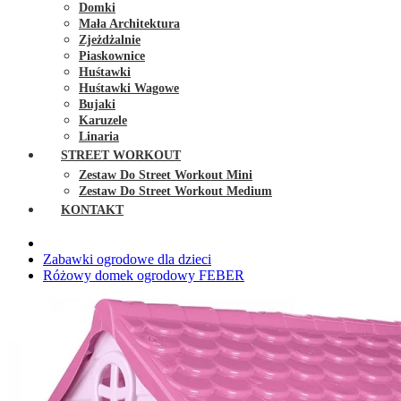
Domki
Mała Architektura
Zjeżdżalnie
Piaskownice
Huśtawki
Huśtawki Wagowe
Bujaki
Karuzele
Linaria
STREET WORKOUT
Zestaw Do Street Workout Mini
Zestaw Do Street Workout Medium
KONTAKT
Zabawki ogrodowe dla dzieci
Różowy domek ogrodowy FEBER