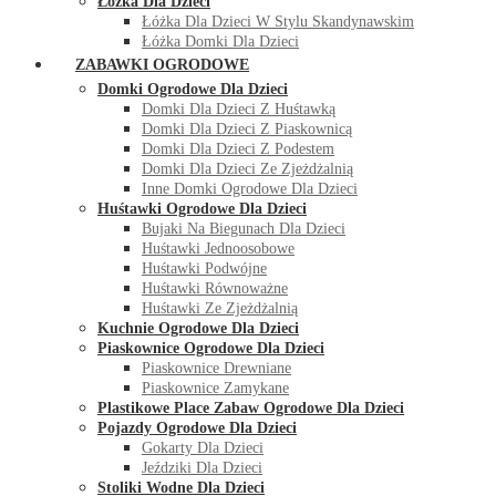
Łóżka Dla Dzieci
Łóżka Dla Dzieci W Stylu Skandynawskim
Łóżka Domki Dla Dzieci
ZABAWKI OGRODOWE
Domki Ogrodowe Dla Dzieci
Domki Dla Dzieci Z Huśtawką
Domki Dla Dzieci Z Piaskownicą
Domki Dla Dzieci Z Podestem
Domki Dla Dzieci Ze Zjeżdżalnią
Inne Domki Ogrodowe Dla Dzieci
Huśtawki Ogrodowe Dla Dzieci
Bujaki Na Biegunach Dla Dzieci
Huśtawki Jednoosobowe
Huśtawki Podwójne
Huśtawki Równoważne
Huśtawki Ze Zjeżdżalnią
Kuchnie Ogrodowe Dla Dzieci
Piaskownice Ogrodowe Dla Dzieci
Piaskownice Drewniane
Piaskownice Zamykane
Plastikowe Place Zabaw Ogrodowe Dla Dzieci
Pojazdy Ogrodowe Dla Dzieci
Gokarty Dla Dzieci
Jeździki Dla Dzieci
Stoliki Wodne Dla Dzieci