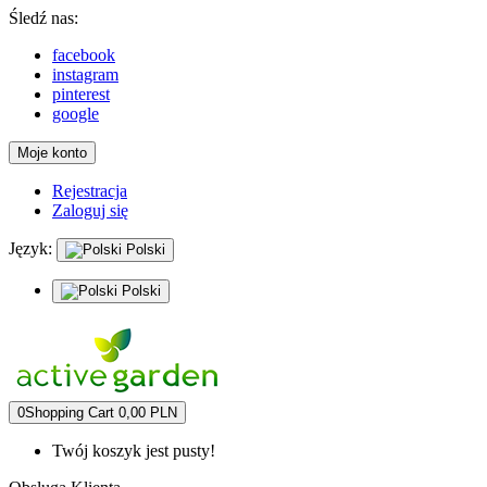
Śledź nas:
facebook
instagram
pinterest
google
Moje konto
Rejestracja
Zaloguj się
Język:
Polski
Polski
0
Shopping Cart
0,00 PLN
Twój koszyk jest pusty!