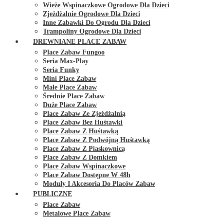
Wieże Wspinaczkowe Ogrodowe Dla Dzieci
Zjeżdżalnie Ogrodowe Dla Dzieci
Inne Zabawki Do Ogrodu Dla Dzieci
Trampoliny Ogrodowe Dla Dzieci
DREWNIANE PLACE ZABAW
Place Zabaw Fungoo
Seria Max-Play
Seria Funky
Mini Place Zabaw
Małe Place Zabaw
Średnie Place Zabaw
Duże Place Zabaw
Place Zabaw Ze Zjeżdżalnią
Place Zabaw Bez Huśtawki
Place Zabaw Z Huśtawką
Place Zabaw Z Podwójną Huśtawką
Place Zabaw Z Piaskownicą
Place Zabaw Z Domkiem
Place Zabaw Wspinaczkowe
Place Zabaw Dostępne W 48h
Moduły I Akcesoria Do Placów Zabaw
PUBLICZNE
Place Zabaw
Metalowe Place Zabaw