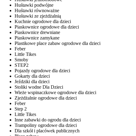
Huśtawki podwójne
Huśtawki równoważne
Huśtawki ze zjeżdżalnią
Kuchnie ogrodowe dla dzieci
Piaskownice ogrodowe dla dzieci
Piaskownice drewniane
Piaskownice zamykane
Plastikowe place zabaw ogrodowe dla dzieci
Feber
Little Tikes
Smoby
STEP2
Pojazdy ogrodowe dla dzieci
Gokarty dla dzieci
Jeździki dla dzieci
Stoliki wodne Dla Dzieci
Wieże wspinaczkowe ogrodowe dla dzieci
Zjeżdżalnie ogrodowe dla dzieci
Feber
Step 2
Little Tikes
Inne zabawki do ogrodu dla dzieci
Trampoliny ogrodowe dla dzieci
Dla szkół i placówek publicznych