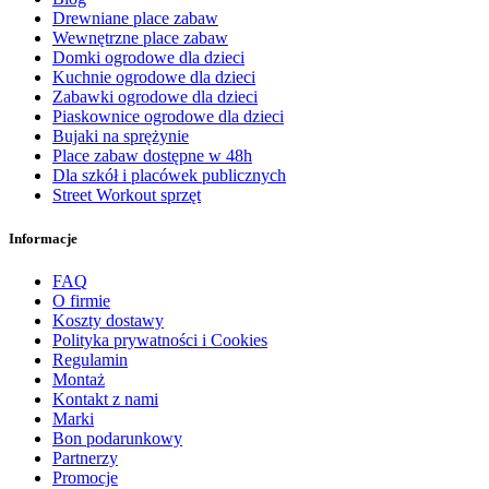
Drewniane place zabaw
Wewnętrzne place zabaw
Domki ogrodowe dla dzieci
Kuchnie ogrodowe dla dzieci
Zabawki ogrodowe dla dzieci
Piaskownice ogrodowe dla dzieci
Bujaki na sprężynie
Place zabaw dostępne w 48h
Dla szkół i placówek publicznych
Street Workout sprzęt
Informacje
FAQ
O firmie
Koszty dostawy
Polityka prywatności i Cookies
Regulamin
Montaż
Kontakt z nami
Marki
Bon podarunkowy
Partnerzy
Promocje