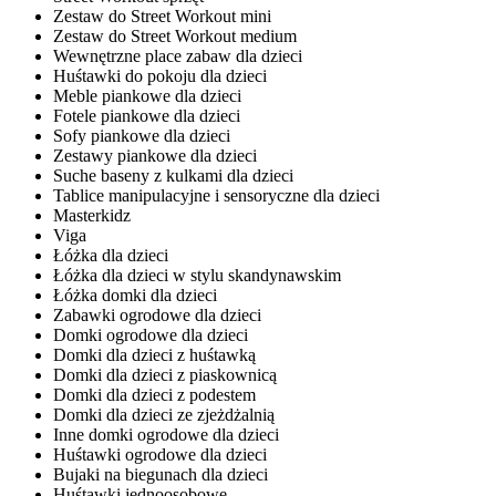
Zestaw do Street Workout mini
Zestaw do Street Workout medium
Wewnętrzne place zabaw dla dzieci
Huśtawki do pokoju dla dzieci
Meble piankowe dla dzieci
Fotele piankowe dla dzieci
Sofy piankowe dla dzieci
Zestawy piankowe dla dzieci
Suche baseny z kulkami dla dzieci
Tablice manipulacyjne i sensoryczne dla dzieci
Masterkidz
Viga
Łóżka dla dzieci
Łóżka dla dzieci w stylu skandynawskim
Łóżka domki dla dzieci
Zabawki ogrodowe dla dzieci
Domki ogrodowe dla dzieci
Domki dla dzieci z huśtawką
Domki dla dzieci z piaskownicą
Domki dla dzieci z podestem
Domki dla dzieci ze zjeżdżalnią
Inne domki ogrodowe dla dzieci
Huśtawki ogrodowe dla dzieci
Bujaki na biegunach dla dzieci
Huśtawki jednoosobowe