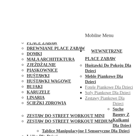
PLACE ZABAW Z PODWÓJNĄ HUŚTAWKĄ
PLACE ZABAW Z PIASKOWNICĄ
PLACE ZABAW Z DOMKIEM
PLACE ZABAW WSPINACZKOWE
PLACE ZABAW DOSTĘPNE W 48H
MODUŁY I AKCESORIA DO PLACÓW ZABAW
Mobilne Menu
PUBLICZNE
PLACE ZABAW
DREWNIANE PLACE ZABAW
WEWNĘTRZNE
DOMKI
PLACE ZABAW
MAŁA ARCHITEKTURA
ZJEŻDŻALNIE
Huśtawki Do Pokoju Dla
PIASKOWNICE
Dzieci
HUŚTAWKI
Meble Piankowe Dla
HUŚTAWKI WAGOWE
Dzieci
BUJAKI
Fotele Piankowe Dla Dzieci
KARUZELE
Sofy Piankowe Dla Dzieci
LINARIA
Zestawy Piankowe Dla
ŚCIEŻKI ZDROWIA
Dzieci
STREET WORKOUT
Suche
Baseny Z
ZESTAW DO STREET WORKOUT MINI
Kulkami
ZESTAW DO STREET WORKOUT MEDIUM
Dla Dzieci
KONTAKT
Tablice Manipulacyjne I Sensoryczne Dla Dzieci