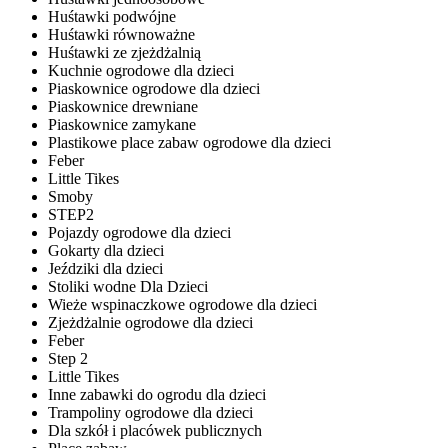
Huśtawki podwójne
Huśtawki równoważne
Huśtawki ze zjeżdżalnią
Kuchnie ogrodowe dla dzieci
Piaskownice ogrodowe dla dzieci
Piaskownice drewniane
Piaskownice zamykane
Plastikowe place zabaw ogrodowe dla dzieci
Feber
Little Tikes
Smoby
STEP2
Pojazdy ogrodowe dla dzieci
Gokarty dla dzieci
Jeździki dla dzieci
Stoliki wodne Dla Dzieci
Wieże wspinaczkowe ogrodowe dla dzieci
Zjeżdżalnie ogrodowe dla dzieci
Feber
Step 2
Little Tikes
Inne zabawki do ogrodu dla dzieci
Trampoliny ogrodowe dla dzieci
Dla szkół i placówek publicznych