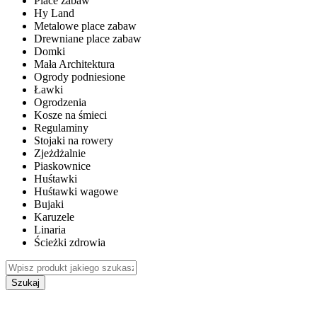
Place zabaw
Hy Land
Metalowe place zabaw
Drewniane place zabaw
Domki
Mała Architektura
Ogrody podniesione
Ławki
Ogrodzenia
Kosze na śmieci
Regulaminy
Stojaki na rowery
Zjeżdżalnie
Piaskownice
Huśtawki
Huśtawki wagowe
Bujaki
Karuzele
Linaria
Ścieżki zdrowia
Szukaj
WEWNĘTRZNE PLACE ZABAW