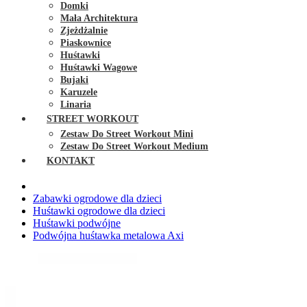
Domki
Mała Architektura
Zjeżdżalnie
Piaskownice
Huśtawki
Huśtawki Wagowe
Bujaki
Karuzele
Linaria
STREET WORKOUT
Zestaw Do Street Workout Mini
Zestaw Do Street Workout Medium
KONTAKT
Zabawki ogrodowe dla dzieci
Huśtawki ogrodowe dla dzieci
Huśtawki podwójne
Podwójna huśtawka metalowa Axi