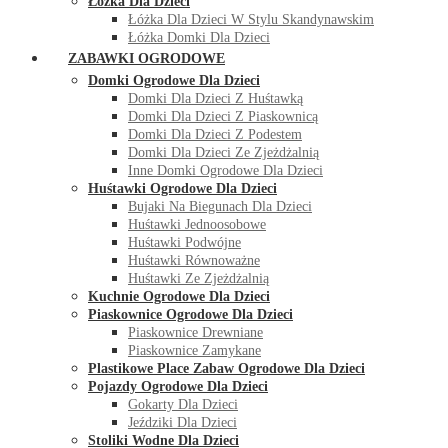
Łóżka Dla Dzieci
Łóżka Dla Dzieci W Stylu Skandynawskim
Łóżka Domki Dla Dzieci
ZABAWKI OGRODOWE
Domki Ogrodowe Dla Dzieci
Domki Dla Dzieci Z Huśtawką
Domki Dla Dzieci Z Piaskownicą
Domki Dla Dzieci Z Podestem
Domki Dla Dzieci Ze Zjeżdżalnią
Inne Domki Ogrodowe Dla Dzieci
Huśtawki Ogrodowe Dla Dzieci
Bujaki Na Biegunach Dla Dzieci
Huśtawki Jednoosobowe
Huśtawki Podwójne
Huśtawki Równoważne
Huśtawki Ze Zjeżdżalnią
Kuchnie Ogrodowe Dla Dzieci
Piaskownice Ogrodowe Dla Dzieci
Piaskownice Drewniane
Piaskownice Zamykane
Plastikowe Place Zabaw Ogrodowe Dla Dzieci
Pojazdy Ogrodowe Dla Dzieci
Gokarty Dla Dzieci
Jeździki Dla Dzieci
Stoliki Wodne Dla Dzieci