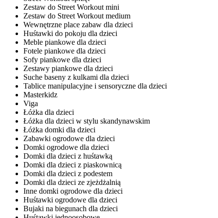
Zestaw do Street Workout mini
Zestaw do Street Workout medium
Wewnętrzne place zabaw dla dzieci
Huśtawki do pokoju dla dzieci
Meble piankowe dla dzieci
Fotele piankowe dla dzieci
Sofy piankowe dla dzieci
Zestawy piankowe dla dzieci
Suche baseny z kulkami dla dzieci
Tablice manipulacyjne i sensoryczne dla dzieci
Masterkidz
Viga
Łóżka dla dzieci
Łóżka dla dzieci w stylu skandynawskim
Łóżka domki dla dzieci
Zabawki ogrodowe dla dzieci
Domki ogrodowe dla dzieci
Domki dla dzieci z huśtawką
Domki dla dzieci z piaskownicą
Domki dla dzieci z podestem
Domki dla dzieci ze zjeżdżalnią
Inne domki ogrodowe dla dzieci
Huśtawki ogrodowe dla dzieci
Bujaki na biegunach dla dzieci
Huśtawki jednoosobowe