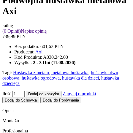
Podwójna huśtawka metalowa
Axi
rating
(0 Opinii)
Napisz opinię
739,99 PLN
Bez podatku:
601,62 PLN
Producent:
Axi
Kod Produktu:
A030.242.00
Wysyłka:
2 - 3 Dni (11.08.2026)
Tagi:
Huśtawka z metalu
,
metalowa huśtawka
,
huśtawka dwu
osobowa
,
huśtawka ogrodowa
,
huśtawka dla dzieci
,
huśtawka
dziecięca
Ilość
Zapytaj o produkt
Dodaj do koszyka
Dodaj do Schowka
Dodaj do Porównania
Opcja
Montażu
Profesjonalna