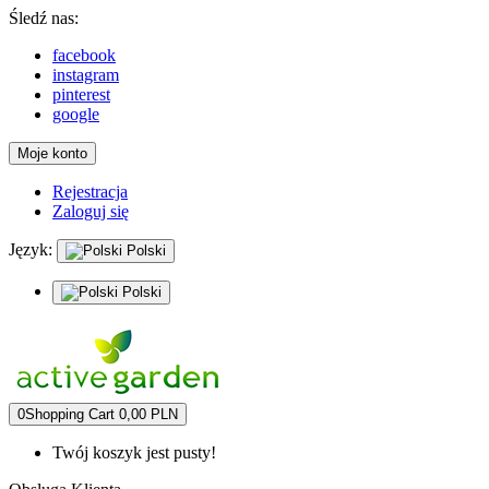
Śledź nas:
facebook
instagram
pinterest
google
Moje konto
Rejestracja
Zaloguj się
Język:
Polski
Polski
0
Shopping Cart
0,00 PLN
Twój koszyk jest pusty!