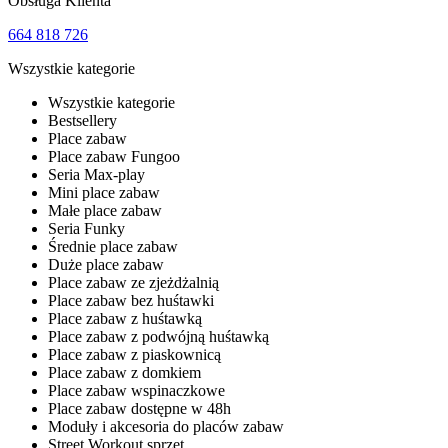
Obsługa Klienta
664 818 726
Wszystkie kategorie
Wszystkie kategorie
Bestsellery
Place zabaw
Place zabaw Fungoo
Seria Max-play
Mini place zabaw
Małe place zabaw
Seria Funky
Średnie place zabaw
Duże place zabaw
Place zabaw ze zjeżdżalnią
Place zabaw bez huśtawki
Place zabaw z huśtawką
Place zabaw z podwójną huśtawką
Place zabaw z piaskownicą
Place zabaw z domkiem
Place zabaw wspinaczkowe
Place zabaw dostępne w 48h
Moduły i akcesoria do placów zabaw
Street Workout sprzęt