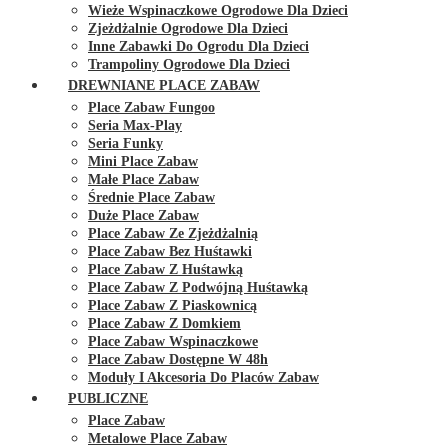
Wieże Wspinaczkowe Ogrodowe Dla Dzieci
Zjeżdżalnie Ogrodowe Dla Dzieci
Inne Zabawki Do Ogrodu Dla Dzieci
Trampoliny Ogrodowe Dla Dzieci
DREWNIANE PLACE ZABAW
Place Zabaw Fungoo
Seria Max-Play
Seria Funky
Mini Place Zabaw
Małe Place Zabaw
Średnie Place Zabaw
Duże Place Zabaw
Place Zabaw Ze Zjeżdżalnią
Place Zabaw Bez Huśtawki
Place Zabaw Z Huśtawką
Place Zabaw Z Podwójną Huśtawką
Place Zabaw Z Piaskownicą
Place Zabaw Z Domkiem
Place Zabaw Wspinaczkowe
Place Zabaw Dostępne W 48h
Moduły I Akcesoria Do Placów Zabaw
PUBLICZNE
Place Zabaw
Metalowe Place Zabaw