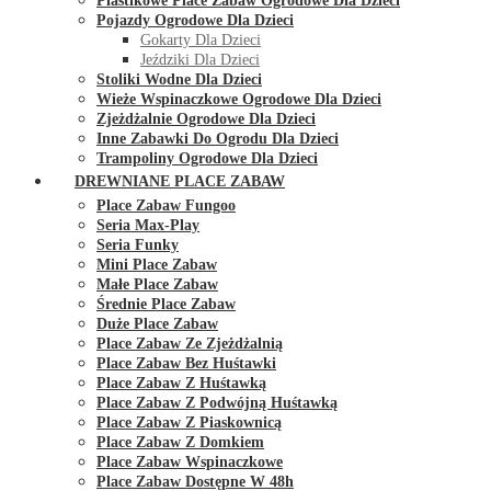
Plastikowe Place Zabaw Ogrodowe Dla Dzieci
Pojazdy Ogrodowe Dla Dzieci
Gokarty Dla Dzieci
Jeździki Dla Dzieci
Stoliki Wodne Dla Dzieci
Wieże Wspinaczkowe Ogrodowe Dla Dzieci
Zjeżdżalnie Ogrodowe Dla Dzieci
Inne Zabawki Do Ogrodu Dla Dzieci
Trampoliny Ogrodowe Dla Dzieci
DREWNIANE PLACE ZABAW
Place Zabaw Fungoo
Seria Max-Play
Seria Funky
Mini Place Zabaw
Małe Place Zabaw
Średnie Place Zabaw
Duże Place Zabaw
Place Zabaw Ze Zjeżdżalnią
Place Zabaw Bez Huśtawki
Place Zabaw Z Huśtawką
Place Zabaw Z Podwójną Huśtawką
Place Zabaw Z Piaskownicą
Place Zabaw Z Domkiem
Place Zabaw Wspinaczkowe
Place Zabaw Dostępne W 48h