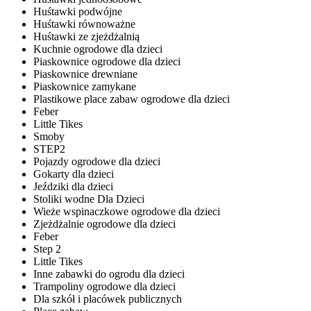
Huśtawki podwójne
Huśtawki równoważne
Huśtawki ze zjeżdżalnią
Kuchnie ogrodowe dla dzieci
Piaskownice ogrodowe dla dzieci
Piaskownice drewniane
Piaskownice zamykane
Plastikowe place zabaw ogrodowe dla dzieci
Feber
Little Tikes
Smoby
STEP2
Pojazdy ogrodowe dla dzieci
Gokarty dla dzieci
Jeździki dla dzieci
Stoliki wodne Dla Dzieci
Wieże wspinaczkowe ogrodowe dla dzieci
Zjeżdżalnie ogrodowe dla dzieci
Feber
Step 2
Little Tikes
Inne zabawki do ogrodu dla dzieci
Trampoliny ogrodowe dla dzieci
Dla szkół i placówek publicznych