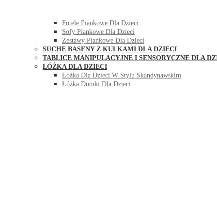
HUŚTAWKI DO POKOJU DLA DZIECI
MEBLE PIANKOWE DLA DZIECI
Fotele Piankowe Dla Dzieci
Sofy Piankowe Dla Dzieci
Zestawy Piankowe Dla Dzieci
SUCHE BASENY Z KULKAMI DLA DZIECI
TABLICE MANIPULACYJNE I SENSORYCZNE DLA DZ
ŁÓŻKA DLA DZIECI
Łóżka Dla Dzieci W Stylu Skandynawskim
Łóżka Domki Dla Dzieci