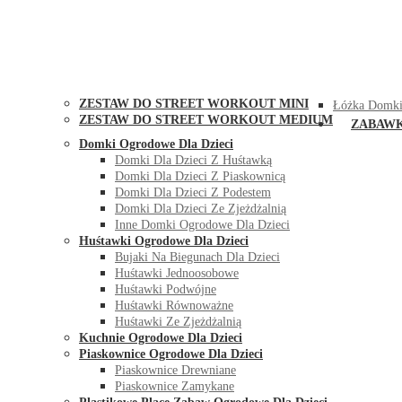
STREET WORKOUT
KONTAK
ZESTAW DO STREET WORKOUT MINI
Łóżka Domki
ZESTAW DO STREET WORKOUT MEDIUM
ZABAW
Domki Ogrodowe Dla Dzieci
Domki Dla Dzieci Z Huśtawką
Domki Dla Dzieci Z Piaskownicą
Domki Dla Dzieci Z Podestem
Domki Dla Dzieci Ze Zjeżdżalnią
Inne Domki Ogrodowe Dla Dzieci
Huśtawki Ogrodowe Dla Dzieci
Bujaki Na Biegunach Dla Dzieci
Huśtawki Jednoosobowe
Huśtawki Podwójne
Huśtawki Równoważne
Huśtawki Ze Zjeżdżalnią
Kuchnie Ogrodowe Dla Dzieci
Piaskownice Ogrodowe Dla Dzieci
Piaskownice Drewniane
Piaskownice Zamykane