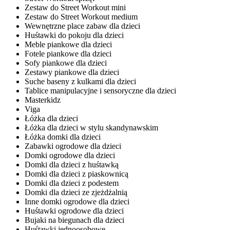
Zestaw do Street Workout mini
Zestaw do Street Workout medium
Wewnętrzne place zabaw dla dzieci
Huśtawki do pokoju dla dzieci
Meble piankowe dla dzieci
Fotele piankowe dla dzieci
Sofy piankowe dla dzieci
Zestawy piankowe dla dzieci
Suche baseny z kulkami dla dzieci
Tablice manipulacyjne i sensoryczne dla dzieci
Masterkidz
Viga
Łóżka dla dzieci
Łóżka dla dzieci w stylu skandynawskim
Łóżka domki dla dzieci
Zabawki ogrodowe dla dzieci
Domki ogrodowe dla dzieci
Domki dla dzieci z huśtawką
Domki dla dzieci z piaskownicą
Domki dla dzieci z podestem
Domki dla dzieci ze zjeżdżalnią
Inne domki ogrodowe dla dzieci
Huśtawki ogrodowe dla dzieci
Bujaki na biegunach dla dzieci
Huśtawki jednoosobowe