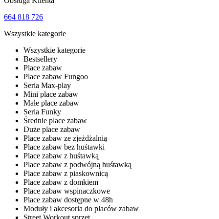
Obsługa Klienta
664 818 726
Wszystkie kategorie
Wszystkie kategorie
Bestsellery
Place zabaw
Place zabaw Fungoo
Seria Max-play
Mini place zabaw
Małe place zabaw
Seria Funky
Średnie place zabaw
Duże place zabaw
Place zabaw ze zjeżdżalnią
Place zabaw bez huśtawki
Place zabaw z huśtawką
Place zabaw z podwójną huśtawką
Place zabaw z piaskownicą
Place zabaw z domkiem
Place zabaw wspinaczkowe
Place zabaw dostępne w 48h
Moduły i akcesoria do placów zabaw
Street Workout sprzęt