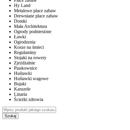
Place zabaw
Hy Land
Metalowe place zabaw
Drewniane place zabaw
Domki
Mała Architektura
Ogrody podniesione
Ławki
Ogrodzenia
Kosze na śmieci
Regulaminy
Stojaki na rowery
Zjeżdżalnie
Piaskownice
Huśtawki
Huśtawki wagowe
Bujaki
Karuzele
Linaria
Ścieżki zdrowia
Szukaj
WEWNĘTRZNE PLACE ZABAW