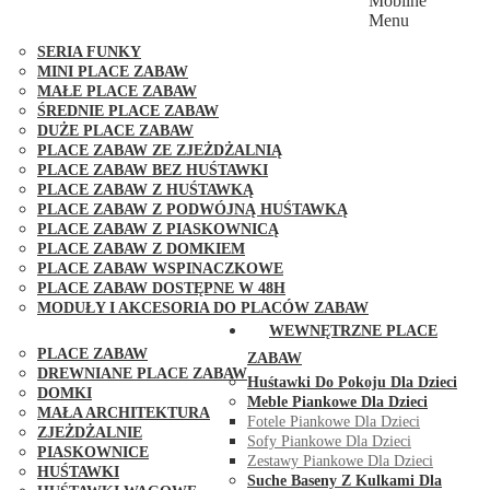
Mobilne
PLACE ZABAW FUNGOO
Menu
SERIA MAX-PLAY
SERIA FUNKY
MINI PLACE ZABAW
MAŁE PLACE ZABAW
ŚREDNIE PLACE ZABAW
DUŻE PLACE ZABAW
PLACE ZABAW ZE ZJEŻDŻALNIĄ
PLACE ZABAW BEZ HUŚTAWKI
PLACE ZABAW Z HUŚTAWKĄ
PLACE ZABAW Z PODWÓJNĄ HUŚTAWKĄ
PLACE ZABAW Z PIASKOWNICĄ
PLACE ZABAW Z DOMKIEM
PLACE ZABAW WSPINACZKOWE
PLACE ZABAW DOSTĘPNE W 48H
MODUŁY I AKCESORIA DO PLACÓW ZABAW
PUBLICZNE
WEWNĘTRZNE PLACE
PLACE ZABAW
ZABAW
DREWNIANE PLACE ZABAW
Huśtawki Do Pokoju Dla Dzieci
DOMKI
Meble Piankowe Dla Dzieci
MAŁA ARCHITEKTURA
Fotele Piankowe Dla Dzieci
ZJEŻDŻALNIE
Sofy Piankowe Dla Dzieci
PIASKOWNICE
Zestawy Piankowe Dla Dzieci
HUŚTAWKI
Suche Baseny Z Kulkami Dla