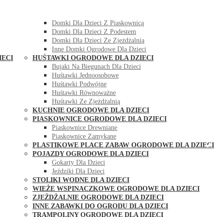
DOMKI OGRODOWE DLA DZIECI
Domki Dla Dzieci Z Huśtawką
Domki Dla Dzieci Z Piaskownicą
Domki Dla Dzieci Z Podestem
Domki Dla Dzieci Ze Zjeżdżalnią
Inne Domki Ogrodowe Dla Dzieci
IECI
HUŚTAWKI OGRODOWE DLA DZIECI
Bujaki Na Biegunach Dla Dzieci
Huśtawki Jednoosobowe
Huśtawki Podwójne
Huśtawki Równoważne
Huśtawki Ze Zjeżdżalnią
KUCHNIE OGRODOWE DLA DZIECI
PIASKOWNICE OGRODOWE DLA DZIECI
Piaskownice Drewniane
Piaskownice Zamykane
PLASTIKOWE PLACE ZABAW OGRODOWE DLA DZIECI
POJAZDY OGRODOWE DLA DZIECI
Gokarty Dla Dzieci
Jeździki Dla Dzieci
STOLIKI WODNE DLA DZIECI
WIEŻE WSPINACZKOWE OGRODOWE DLA DZIECI
ZJEŻDŻALNIE OGRODOWE DLA DZIECI
INNE ZABAWKI DO OGRODU DLA DZIECI
TRAMPOLINY OGRODOWE DLA DZIECI