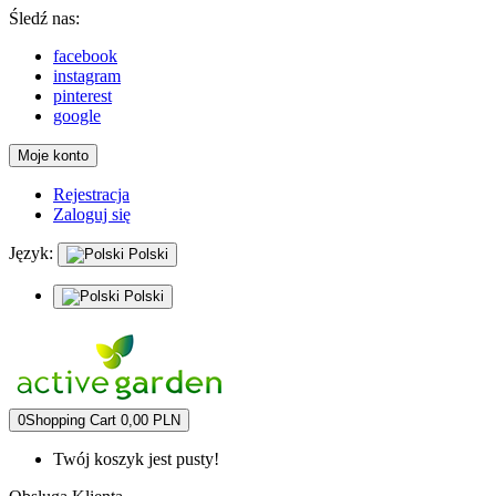
Śledź nas:
facebook
instagram
pinterest
google
Moje konto
Rejestracja
Zaloguj się
Język:
Polski
Polski
0
Shopping Cart
0,00 PLN
Twój koszyk jest pusty!