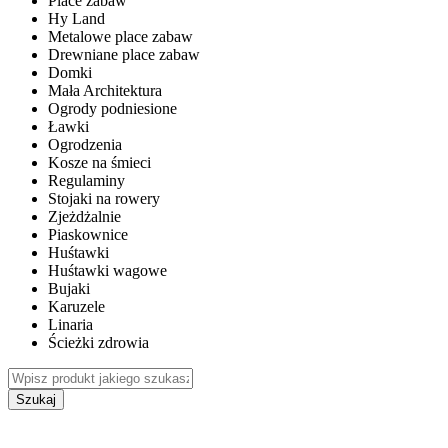
Place zabaw
Hy Land
Metalowe place zabaw
Drewniane place zabaw
Domki
Mała Architektura
Ogrody podniesione
Ławki
Ogrodzenia
Kosze na śmieci
Regulaminy
Stojaki na rowery
Zjeżdżalnie
Piaskownice
Huśtawki
Huśtawki wagowe
Bujaki
Karuzele
Linaria
Ścieżki zdrowia
Szukaj
WEWNĘTRZNE PLACE ZABAW