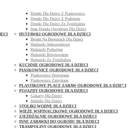
DOMKI OGRODOWE DLA DZIECI
Domki Dla Dzieci Z Huśtawką
Domki Dla Dzieci Z Piaskownicą
Domki Dla Dzieci Z Podestem
Domki Dla Dzieci Ze Zjeżdżalnią
Inne Domki Ogrodowe Dla Dzieci
IECI
HUŚTAWKI OGRODOWE DLA DZIECI
Bujaki Na Biegunach Dla Dzieci
Huśtawki Jednoosobowe
Huśtawki Podwójne
Huśtawki Równoważne
Huśtawki Ze Zjeżdżalnią
KUCHNIE OGRODOWE DLA DZIECI
PIASKOWNICE OGRODOWE DLA DZIECI
Piaskownice Drewniane
Piaskownice Zamykane
PLASTIKOWE PLACE ZABAW OGRODOWE DLA DZIECI
POJAZDY OGRODOWE DLA DZIECI
Gokarty Dla Dzieci
Jeździki Dla Dzieci
STOLIKI WODNE DLA DZIECI
WIEŻE WSPINACZKOWE OGRODOWE DLA DZIECI
ZJEŻDŻALNIE OGRODOWE DLA DZIECI
INNE ZABAWKI DO OGRODU DLA DZIECI
TRAMPOLINY OGRODOWE DLA DZIECI