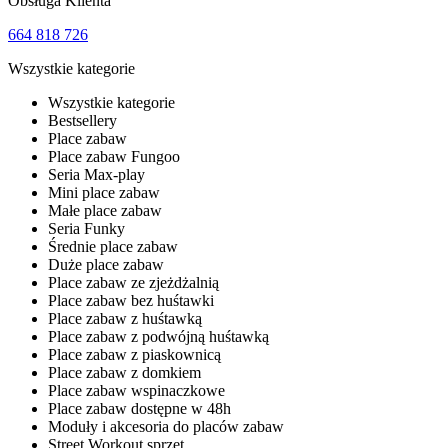
Obsługa Klienta
664 818 726
Wszystkie kategorie
Wszystkie kategorie
Bestsellery
Place zabaw
Place zabaw Fungoo
Seria Max-play
Mini place zabaw
Małe place zabaw
Seria Funky
Średnie place zabaw
Duże place zabaw
Place zabaw ze zjeżdżalnią
Place zabaw bez huśtawki
Place zabaw z huśtawką
Place zabaw z podwójną huśtawką
Place zabaw z piaskownicą
Place zabaw z domkiem
Place zabaw wspinaczkowe
Place zabaw dostępne w 48h
Moduły i akcesoria do placów zabaw
Street Workout sprzęt