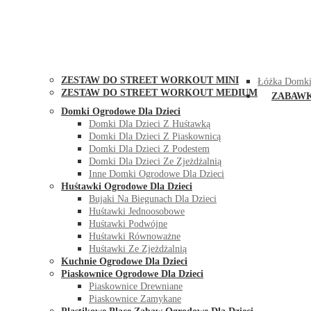
STREET WORKOUT
KONTAK
ZESTAW DO STREET WORKOUT MINI
Łóżka Domki
ZESTAW DO STREET WORKOUT MEDIUM
ZABAW
Domki Ogrodowe Dla Dzieci
Domki Dla Dzieci Z Huśtawką
Domki Dla Dzieci Z Piaskownicą
Domki Dla Dzieci Z Podestem
Domki Dla Dzieci Ze Zjeżdżalnią
Inne Domki Ogrodowe Dla Dzieci
Huśtawki Ogrodowe Dla Dzieci
Bujaki Na Biegunach Dla Dzieci
Huśtawki Jednoosobowe
Huśtawki Podwójne
Huśtawki Równoważne
Huśtawki Ze Zjeżdżalnią
Kuchnie Ogrodowe Dla Dzieci
Piaskownice Ogrodowe Dla Dzieci
Piaskownice Drewniane
Piaskownice Zamykane