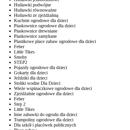
Huśtawki podwójne
Huśtawki równoważne
Huśtawki ze zjeżdżalnią
Kuchnie ogrodowe dla dzieci
Piaskownice ogrodowe dla dzieci
Piaskownice drewniane
Piaskownice zamykane
Plastikowe place zabaw ogrodowe dla dzieci
Feber
Little Tikes
Smoby
STEP2
Pojazdy ogrodowe dla dzieci
Gokarty dla dzieci
Jeździki dla dzieci
Stoliki wodne Dla Dzieci
Wieże wspinaczkowe ogrodowe dla dzieci
Zjeżdżalnie ogrodowe dla dzieci
Feber
Step 2
Little Tikes
Inne zabawki do ogrodu dla dzieci
Trampoliny ogrodowe dla dzieci
Dla szkół i placówek publicznych