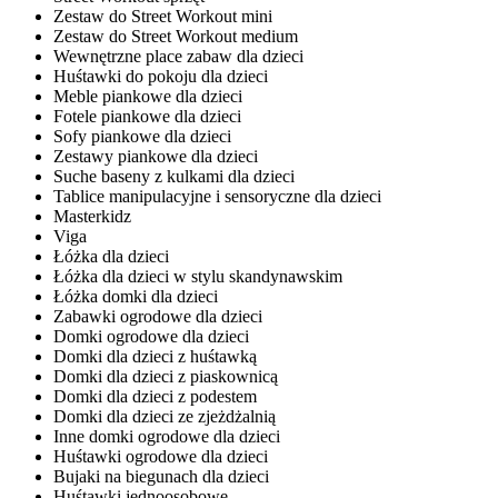
Zestaw do Street Workout mini
Zestaw do Street Workout medium
Wewnętrzne place zabaw dla dzieci
Huśtawki do pokoju dla dzieci
Meble piankowe dla dzieci
Fotele piankowe dla dzieci
Sofy piankowe dla dzieci
Zestawy piankowe dla dzieci
Suche baseny z kulkami dla dzieci
Tablice manipulacyjne i sensoryczne dla dzieci
Masterkidz
Viga
Łóżka dla dzieci
Łóżka dla dzieci w stylu skandynawskim
Łóżka domki dla dzieci
Zabawki ogrodowe dla dzieci
Domki ogrodowe dla dzieci
Domki dla dzieci z huśtawką
Domki dla dzieci z piaskownicą
Domki dla dzieci z podestem
Domki dla dzieci ze zjeżdżalnią
Inne domki ogrodowe dla dzieci
Huśtawki ogrodowe dla dzieci
Bujaki na biegunach dla dzieci
Huśtawki jednoosobowe