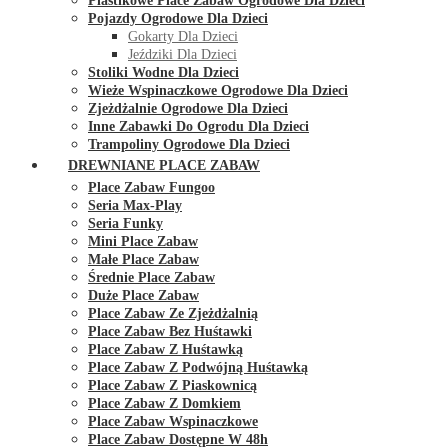
Plastikowe Place Zabaw Ogrodowe Dla Dzieci
Pojazdy Ogrodowe Dla Dzieci
Gokarty Dla Dzieci
Jeździki Dla Dzieci
Stoliki Wodne Dla Dzieci
Wieże Wspinaczkowe Ogrodowe Dla Dzieci
Zjeżdżalnie Ogrodowe Dla Dzieci
Inne Zabawki Do Ogrodu Dla Dzieci
Trampoliny Ogrodowe Dla Dzieci
DREWNIANE PLACE ZABAW
Place Zabaw Fungoo
Seria Max-Play
Seria Funky
Mini Place Zabaw
Małe Place Zabaw
Średnie Place Zabaw
Duże Place Zabaw
Place Zabaw Ze Zjeżdżalnią
Place Zabaw Bez Huśtawki
Place Zabaw Z Huśtawką
Place Zabaw Z Podwójną Huśtawką
Place Zabaw Z Piaskownicą
Place Zabaw Z Domkiem
Place Zabaw Wspinaczkowe
Place Zabaw Dostępne W 48h