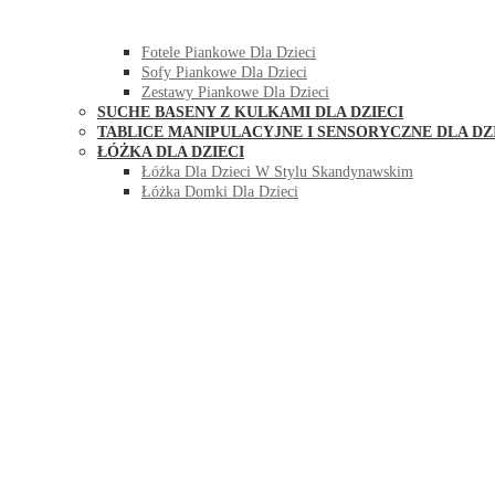
HUŚTAWKI DO POKOJU DLA DZIECI
MEBLE PIANKOWE DLA DZIECI
Fotele Piankowe Dla Dzieci
Sofy Piankowe Dla Dzieci
Zestawy Piankowe Dla Dzieci
SUCHE BASENY Z KULKAMI DLA DZIECI
TABLICE MANIPULACYJNE I SENSORYCZNE DLA DZ
ŁÓŻKA DLA DZIECI
Łóżka Dla Dzieci W Stylu Skandynawskim
Łóżka Domki Dla Dzieci