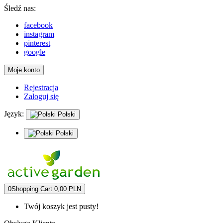
Śledź nas:
facebook
instagram
pinterest
google
Moje konto
Rejestracja
Zaloguj się
Język:
Polski
Polski
0
Shopping Cart
0,00 PLN
Twój koszyk jest pusty!