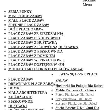
Mobilne
PLACE ZABAW FUNGOO
Menu
SERIA MAX-PLAY
SERIA FUNKY
MINI PLACE ZABAW
MAŁE PLACE ZABAW
ŚREDNIE PLACE ZABAW
DUŻE PLACE ZABAW
PLACE ZABAW ZE ZJEŻDŻALNIĄ
PLACE ZABAW BEZ HUŚTAWKI
PLACE ZABAW Z HUŚTAWKĄ
PLACE ZABAW Z PODWÓJNĄ HUŚTAWKĄ
PLACE ZABAW Z PIASKOWNICĄ
PLACE ZABAW Z DOMKIEM
PLACE ZABAW WSPINACZKOWE
PLACE ZABAW DOSTĘPNE W 48H
MODUŁY I AKCESORIA DO PLACÓW ZABAW
PUBLICZNE
WEWNĘTRZNE PLACE
PLACE ZABAW
ZABAW
DREWNIANE PLACE ZABAW
Huśtawki Do Pokoju Dla Dzieci
DOMKI
Meble Piankowe Dla Dzieci
MAŁA ARCHITEKTURA
Fotele Piankowe Dla Dzieci
ZJEŻDŻALNIE
Sofy Piankowe Dla Dzieci
PIASKOWNICE
Zestawy Piankowe Dla Dzieci
HUŚTAWKI
Suche Baseny Z Kulkami Dla