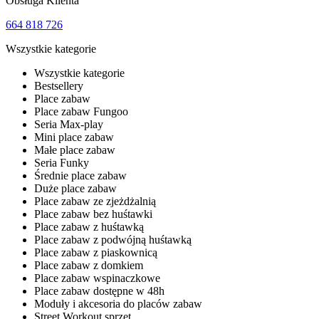
Obsługa Klienta
664 818 726
Wszystkie kategorie
Wszystkie kategorie
Bestsellery
Place zabaw
Place zabaw Fungoo
Seria Max-play
Mini place zabaw
Małe place zabaw
Seria Funky
Średnie place zabaw
Duże place zabaw
Place zabaw ze zjeżdżalnią
Place zabaw bez huśtawki
Place zabaw z huśtawką
Place zabaw z podwójną huśtawką
Place zabaw z piaskownicą
Place zabaw z domkiem
Place zabaw wspinaczkowe
Place zabaw dostępne w 48h
Moduły i akcesoria do placów zabaw
Street Workout sprzęt