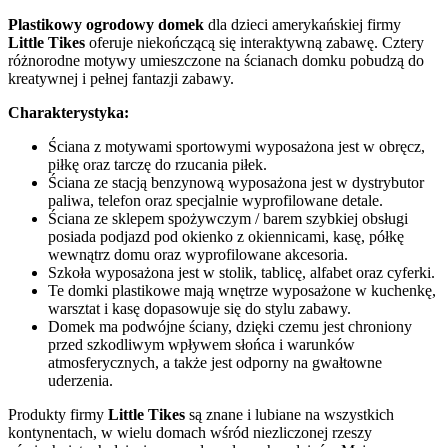
Plastikowy ogrodowy domek
dla dzieci amerykańskiej firmy
Little Tikes
oferuje niekończącą się interaktywną zabawę. Cztery
różnorodne motywy umieszczone na ścianach domku pobudzą do
kreatywnej i pełnej fantazji zabawy.
Charakterystyka:
Ściana z motywami sportowymi wyposażona jest w obręcz,
piłkę oraz tarczę do rzucania piłek.
Ściana ze stacją benzynową wyposażona jest w dystrybutor
paliwa, telefon oraz specjalnie wyprofilowane detale.
Ściana ze sklepem spożywczym / barem szybkiej obsługi
posiada podjazd pod okienko z okiennicami, kasę, półkę
wewnątrz domu oraz wyprofilowane akcesoria.
Szkoła wyposażona jest w stolik, tablicę, alfabet oraz cyferki.
Te domki plastikowe mają wnętrze wyposażone w kuchenkę,
warsztat i kasę dopasowuje się do stylu zabawy.
Domek ma podwójne ściany, dzięki czemu jest chroniony
przed szkodliwym wpływem słońca i warunków
atmosferycznych, a także jest odporny na gwałtowne
uderzenia.
Produkty firmy
Little Tikes
są znane i lubiane na wszystkich
kontynentach, w wielu domach wśród niezliczonej rzeszy