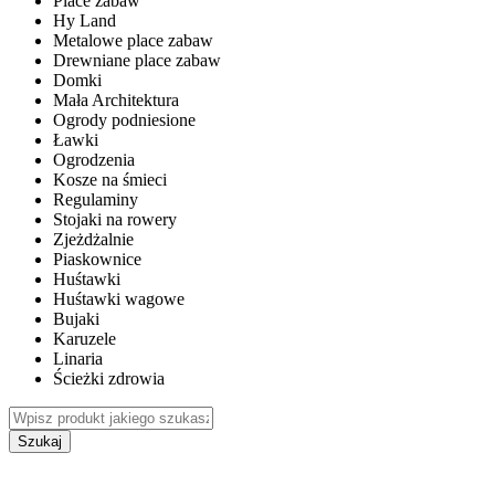
Place zabaw
Hy Land
Metalowe place zabaw
Drewniane place zabaw
Domki
Mała Architektura
Ogrody podniesione
Ławki
Ogrodzenia
Kosze na śmieci
Regulaminy
Stojaki na rowery
Zjeżdżalnie
Piaskownice
Huśtawki
Huśtawki wagowe
Bujaki
Karuzele
Linaria
Ścieżki zdrowia
Szukaj
WEWNĘTRZNE PLACE ZABAW