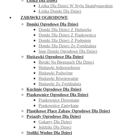
Łóżka Dla Dzieci
Łóżka Dla Dzieci W Stylu Skandynawskim
Łóżka Domki Dla Dzieci
ZABAWKI OGRODOWE
Domki Ogrodowe Dla Dzieci
Domki Dla Dzieci Z Huśtawką
Domki Dla Dzieci Z Piaskownicą
Domki Dla Dzieci Z Podestem
Domki Dla Dzieci Ze Zjeżdżalnią
Inne Domki Ogrodowe Dla Dzieci
Huśtawki Ogrodowe Dla Dzieci
Bujaki Na Biegunach Dla Dzieci
Huśtawki Jednoosobowe
Huśtawki Podwójne
Huśtawki Równoważne
Huśtawki Ze Zjeżdżalnią
Kuchnie Ogrodowe Dla Dzieci
Piaskownice Ogrodowe Dla Dzieci
Piaskownice Drewniane
Piaskownice Zamykane
Plastikowe Place Zabaw Ogrodowe Dla Dzieci
Pojazdy Ogrodowe Dla Dzieci
Gokarty Dla Dzieci
Jeździki Dla Dzieci
Stoliki Wodne Dla Dzieci