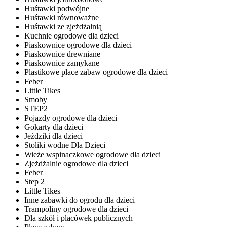
Huśtawki podwójne
Huśtawki równoważne
Huśtawki ze zjeżdżalnią
Kuchnie ogrodowe dla dzieci
Piaskownice ogrodowe dla dzieci
Piaskownice drewniane
Piaskownice zamykane
Plastikowe place zabaw ogrodowe dla dzieci
Feber
Little Tikes
Smoby
STEP2
Pojazdy ogrodowe dla dzieci
Gokarty dla dzieci
Jeździki dla dzieci
Stoliki wodne Dla Dzieci
Wieże wspinaczkowe ogrodowe dla dzieci
Zjeżdżalnie ogrodowe dla dzieci
Feber
Step 2
Little Tikes
Inne zabawki do ogrodu dla dzieci
Trampoliny ogrodowe dla dzieci
Dla szkół i placówek publicznych