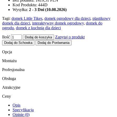
Bez podatku:
1419,51 PLN
Kod Produktu:
444D
Wysyłka:
2 - 3 Dni (10.08.2026)
Tagi:
domek Little Tikes
,
domek ogrodowy dla dzieci
,
plastikowy
domek dla dzieci
,
interaktywny domek ogrodowy
,
domek do
ogrodu
,
domek z kuchnią dla dzieci
Ilość
Zapytaj o produkt
Dodaj do koszyka
Dodaj do Schowka
Dodaj do Porównania
Opcja
Montażu
Profesjonalna
Obsługa
Atrakcyjne
Ceny
Opis
Specyfikacja
Opinie (0)