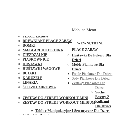
PLACE ZABAW Z PODWÓJNĄ HUŚTAWKĄ
PLACE ZABAW Z PIASKOWNICĄ
PLACE ZABAW Z DOMKIEM
PLACE ZABAW WSPINACZKOWE
PLACE ZABAW DOSTĘPNE W 48H
MODUŁY I AKCESORIA DO PLACÓW ZABAW
Mobilne Menu
PUBLICZNE
PLACE ZABAW
DREWNIANE PLACE ZABAW
WEWNĘTRZNE
DOMKI
PLACE ZABAW
MAŁA ARCHITEKTURA
ZJEŻDŻALNIE
Huśtawki Do Pokoju Dla
PIASKOWNICE
Dzieci
HUŚTAWKI
Meble Piankowe Dla
HUŚTAWKI WAGOWE
Dzieci
BUJAKI
Fotele Piankowe Dla Dzieci
KARUZELE
Sofy Piankowe Dla Dzieci
LINARIA
Zestawy Piankowe Dla
ŚCIEŻKI ZDROWIA
Dzieci
STREET WORKOUT
Suche
Baseny Z
ZESTAW DO STREET WORKOUT MINI
Kulkami
ZESTAW DO STREET WORKOUT MEDIUM
Dla Dzieci
KONTAKT
Tablice Manipulacyjne I Sensoryczne Dla Dzieci