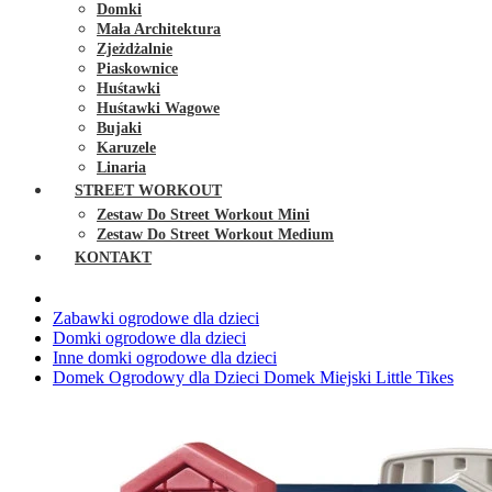
Domki
Mała Architektura
Zjeżdżalnie
Piaskownice
Huśtawki
Huśtawki Wagowe
Bujaki
Karuzele
Linaria
STREET WORKOUT
Zestaw Do Street Workout Mini
Zestaw Do Street Workout Medium
KONTAKT
Zabawki ogrodowe dla dzieci
Domki ogrodowe dla dzieci
Inne domki ogrodowe dla dzieci
Domek Ogrodowy dla Dzieci Domek Miejski Little Tikes