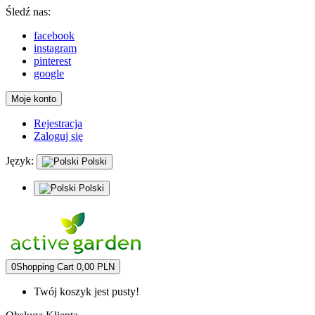
Śledź nas:
facebook
instagram
pinterest
google
Moje konto
Rejestracja
Zaloguj się
Język:
Polski
Polski
0
Shopping Cart
0,00 PLN
Twój koszyk jest pusty!