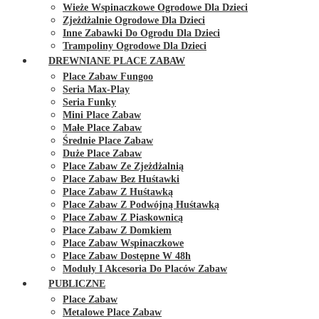
Wieże Wspinaczkowe Ogrodowe Dla Dzieci
Zjeżdżalnie Ogrodowe Dla Dzieci
Inne Zabawki Do Ogrodu Dla Dzieci
Trampoliny Ogrodowe Dla Dzieci
DREWNIANE PLACE ZABAW
Place Zabaw Fungoo
Seria Max-Play
Seria Funky
Mini Place Zabaw
Małe Place Zabaw
Średnie Place Zabaw
Duże Place Zabaw
Place Zabaw Ze Zjeżdżalnią
Place Zabaw Bez Huśtawki
Place Zabaw Z Huśtawką
Place Zabaw Z Podwójną Huśtawką
Place Zabaw Z Piaskownicą
Place Zabaw Z Domkiem
Place Zabaw Wspinaczkowe
Place Zabaw Dostępne W 48h
Moduły I Akcesoria Do Placów Zabaw
PUBLICZNE
Place Zabaw
Metalowe Place Zabaw