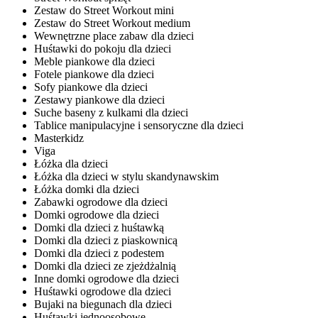
Zestaw do Street Workout mini
Zestaw do Street Workout medium
Wewnętrzne place zabaw dla dzieci
Huśtawki do pokoju dla dzieci
Meble piankowe dla dzieci
Fotele piankowe dla dzieci
Sofy piankowe dla dzieci
Zestawy piankowe dla dzieci
Suche baseny z kulkami dla dzieci
Tablice manipulacyjne i sensoryczne dla dzieci
Masterkidz
Viga
Łóżka dla dzieci
Łóżka dla dzieci w stylu skandynawskim
Łóżka domki dla dzieci
Zabawki ogrodowe dla dzieci
Domki ogrodowe dla dzieci
Domki dla dzieci z huśtawką
Domki dla dzieci z piaskownicą
Domki dla dzieci z podestem
Domki dla dzieci ze zjeżdżalnią
Inne domki ogrodowe dla dzieci
Huśtawki ogrodowe dla dzieci
Bujaki na biegunach dla dzieci
Huśtawki jednoosobowe