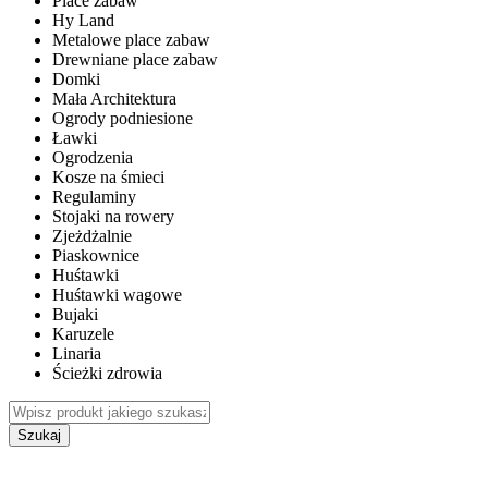
Place zabaw
Hy Land
Metalowe place zabaw
Drewniane place zabaw
Domki
Mała Architektura
Ogrody podniesione
Ławki
Ogrodzenia
Kosze na śmieci
Regulaminy
Stojaki na rowery
Zjeżdżalnie
Piaskownice
Huśtawki
Huśtawki wagowe
Bujaki
Karuzele
Linaria
Ścieżki zdrowia
Szukaj
WEWNĘTRZNE PLACE ZABAW