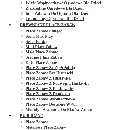
Wieże Wspinaczkowe Ogrodowe Dla Dzieci
Zjeżdżalnie Ogrodowe Dla Dzieci
Inne Zabawki Do Ogrodu Dla Dzieci
Trampoliny Ogrodowe Dla Dzieci
DREWNIANE PLACE ZABAW
Place Zabaw Fungoo
Seria Max-Play
Seria Funky
Mini Place Zabaw
Małe Place Zabaw
Średnie Place Zabaw
Duże Place Zabaw
Place Zabaw Ze Zjeżdżalnią
Place Zabaw Bez Huśtawki
Place Zabaw Z Huśtawką
Place Zabaw Z Podwójną Huśtawką
Place Zabaw Z Piaskownicą
Place Zabaw Z Domkiem
Place Zabaw Wspinaczkowe
Place Zabaw Dostępne W 48h
Moduły I Akcesoria Do Placów Zabaw
PUBLICZNE
Place Zabaw
Metalowe Place Zabaw