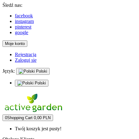
Śledź nas:
facebook
instagram
pinterest
google
Moje konto
Rejestracja
Zaloguj się
Język:
Polski
Polski
0
Shopping Cart
0,00 PLN
Twój koszyk jest pusty!