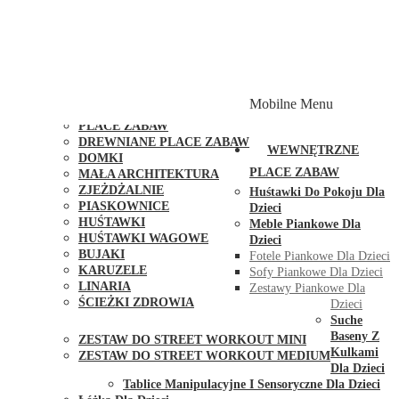
PLACE ZABAW Z PODWÓJNĄ HUŚTAWKĄ
PLACE ZABAW Z PIASKOWNICĄ
PLACE ZABAW Z DOMKIEM
PLACE ZABAW WSPINACZKOWE
PLACE ZABAW DOSTĘPNE W 48H
MODUŁY I AKCESORIA DO PLACÓW ZABAW
Mobilne Menu
PUBLICZNE
PLACE ZABAW
DREWNIANE PLACE ZABAW
WEWNĘTRZNE
DOMKI
PLACE ZABAW
MAŁA ARCHITEKTURA
ZJEŻDŻALNIE
Huśtawki Do Pokoju Dla
PIASKOWNICE
Dzieci
HUŚTAWKI
Meble Piankowe Dla
HUŚTAWKI WAGOWE
Dzieci
BUJAKI
Fotele Piankowe Dla Dzieci
KARUZELE
Sofy Piankowe Dla Dzieci
LINARIA
Zestawy Piankowe Dla
ŚCIEŻKI ZDROWIA
Dzieci
STREET WORKOUT
Suche
Baseny Z
ZESTAW DO STREET WORKOUT MINI
Kulkami
ZESTAW DO STREET WORKOUT MEDIUM
Dla Dzieci
KONTAKT
Tablice Manipulacyjne I Sensoryczne Dla Dzieci