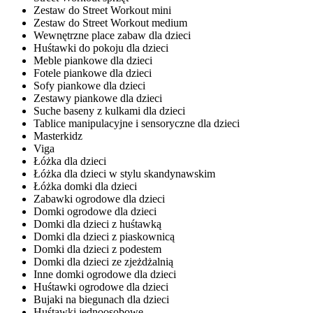
Zestaw do Street Workout mini
Zestaw do Street Workout medium
Wewnętrzne place zabaw dla dzieci
Huśtawki do pokoju dla dzieci
Meble piankowe dla dzieci
Fotele piankowe dla dzieci
Sofy piankowe dla dzieci
Zestawy piankowe dla dzieci
Suche baseny z kulkami dla dzieci
Tablice manipulacyjne i sensoryczne dla dzieci
Masterkidz
Viga
Łóżka dla dzieci
Łóżka dla dzieci w stylu skandynawskim
Łóżka domki dla dzieci
Zabawki ogrodowe dla dzieci
Domki ogrodowe dla dzieci
Domki dla dzieci z huśtawką
Domki dla dzieci z piaskownicą
Domki dla dzieci z podestem
Domki dla dzieci ze zjeżdżalnią
Inne domki ogrodowe dla dzieci
Huśtawki ogrodowe dla dzieci
Bujaki na biegunach dla dzieci
Huśtawki jednoosobowe