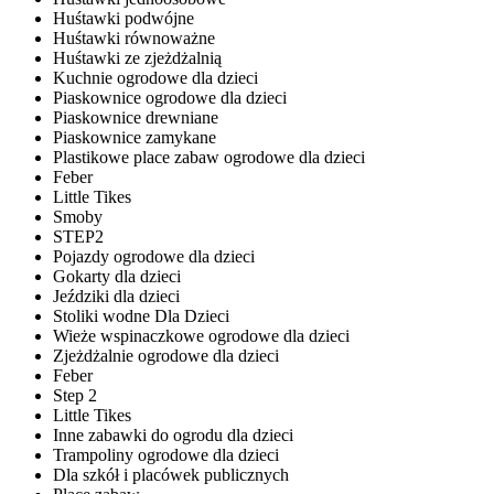
Huśtawki podwójne
Huśtawki równoważne
Huśtawki ze zjeżdżalnią
Kuchnie ogrodowe dla dzieci
Piaskownice ogrodowe dla dzieci
Piaskownice drewniane
Piaskownice zamykane
Plastikowe place zabaw ogrodowe dla dzieci
Feber
Little Tikes
Smoby
STEP2
Pojazdy ogrodowe dla dzieci
Gokarty dla dzieci
Jeździki dla dzieci
Stoliki wodne Dla Dzieci
Wieże wspinaczkowe ogrodowe dla dzieci
Zjeżdżalnie ogrodowe dla dzieci
Feber
Step 2
Little Tikes
Inne zabawki do ogrodu dla dzieci
Trampoliny ogrodowe dla dzieci
Dla szkół i placówek publicznych