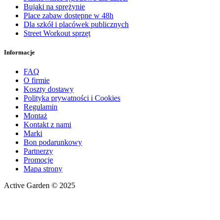
Bujaki na sprężynie
Place zabaw dostępne w 48h
Dla szkół i placówek publicznych
Street Workout sprzęt
Informacje
FAQ
O firmie
Koszty dostawy
Polityka prywatności i Cookies
Regulamin
Montaż
Kontakt z nami
Marki
Bon podarunkowy
Partnerzy
Promocje
Mapa strony
Active Garden © 2025