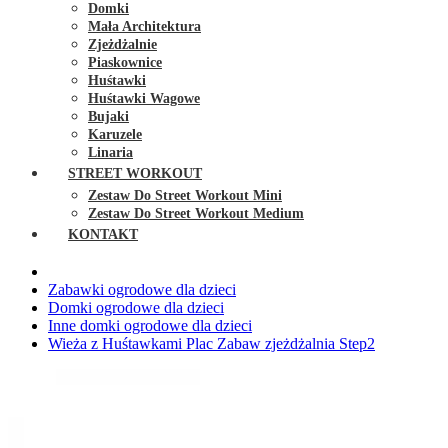
Domki
Mała Architektura
Zjeżdżalnie
Piaskownice
Huśtawki
Huśtawki Wagowe
Bujaki
Karuzele
Linaria
STREET WORKOUT
Zestaw Do Street Workout Mini
Zestaw Do Street Workout Medium
KONTAKT
Zabawki ogrodowe dla dzieci
Domki ogrodowe dla dzieci
Inne domki ogrodowe dla dzieci
Wieża z Huśtawkami Plac Zabaw zjeżdżalnia Step2