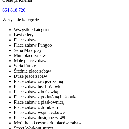
Obsługa Klienta
664 818 726
Wszystkie kategorie
Wszystkie kategorie
Bestsellery
Place zabaw
Place zabaw Fungoo
Seria Max-play
Mini place zabaw
Małe place zabaw
Seria Funky
Średnie place zabaw
Duże place zabaw
Place zabaw ze zjeżdżalnią
Place zabaw bez huśtawki
Place zabaw z huśtawką
Place zabaw z podwójną huśtawką
Place zabaw z piaskownicą
Place zabaw z domkiem
Place zabaw wspinaczkowe
Place zabaw dostępne w 48h
Moduły i akcesoria do placów zabaw
Street Workout sprzęt