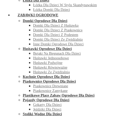
Łóżka Dla Dzieci
Łóżka Dla Dzieci W Stylu Skandynawskim
Łóżka Domki Dla Dzieci
ZABAWKI OGRODOWE
Domki Ogrodowe Dla Dzieci
Domki Dla Dzieci Z Huśtawką
Domki Dla Dzieci Z Piaskownicą
Domki Dla Dzieci Z Podestem
Domki Dla Dzieci Ze Zjeżdżalnią
Inne Domki Ogrodowe Dla Dzieci
Huśtawki Ogrodowe Dla Dzieci
Bujaki Na Biegunach Dla Dzieci
Huśtawki Jednoosobowe
Huśtawki Podwójne
Huśtawki Równoważne
Huśtawki Ze Zjeżdżalnią
Kuchnie Ogrodowe Dla Dzieci
Piaskownice Ogrodowe Dla Dzieci
Piaskownice Drewniane
Piaskownice Zamykane
Plastikowe Place Zabaw Ogrodowe Dla Dzieci
Pojazdy Ogrodowe Dla Dzieci
Gokarty Dla Dzieci
Jeździki Dla Dzieci
Stoliki Wodne Dla Dzieci