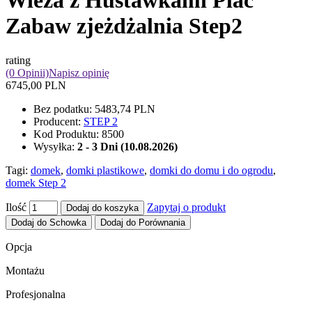
Wieża z Huśtawkami Plac
Zabaw zjeżdżalnia Step2
rating
(0 Opinii)
Napisz opinię
6745,00 PLN
Bez podatku:
5483,74 PLN
Producent:
STEP 2
Kod Produktu:
8500
Wysyłka:
2 - 3 Dni (10.08.2026)
Tagi:
domek
,
domki plastikowe
,
domki do domu i do ogrodu
,
domek Step 2
Ilość
Zapytaj o produkt
Dodaj do koszyka
Dodaj do Schowka
Dodaj do Porównania
Opcja
Montażu
Profesjonalna