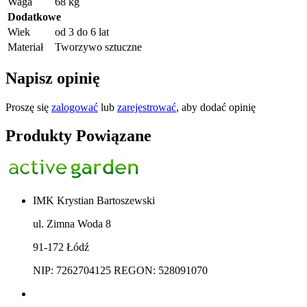
Waga
68 kg
Dodatkowe
Wiek
od 3 do 6 lat
Materiał
Tworzywo sztuczne
Napisz opinię
Proszę się
zalogować
lub
zarejestrować
, aby dodać opinię
Produkty Powiązane
IMK Krystian Bartoszewski
ul. Zimna Woda 8
91-172 Łódź
NIP: 7262704125 REGON: 528091070