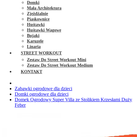
Domki
Mała Architektura
Zjeżdżalnie
Piaskownice
Huśtawki
Huśtawki Wagowe
Bujaki
Karuzele
Linaria
STREET WORKOUT
Zestaw Do Street Workout Mini
Zestaw Do Street Workout Medium
KONTAKT
Zabawki ogrodowe dla dzieci
Domki ogrodowe dla dzieci
Domek Ogrodowy Super Villa ze Stolikiem Krzesłami Duży
Feber