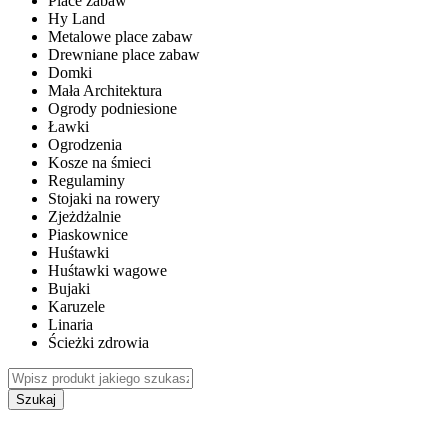
Place zabaw
Hy Land
Metalowe place zabaw
Drewniane place zabaw
Domki
Mała Architektura
Ogrody podniesione
Ławki
Ogrodzenia
Kosze na śmieci
Regulaminy
Stojaki na rowery
Zjeżdżalnie
Piaskownice
Huśtawki
Huśtawki wagowe
Bujaki
Karuzele
Linaria
Ścieżki zdrowia
Szukaj
WEWNĘTRZNE PLACE ZABAW