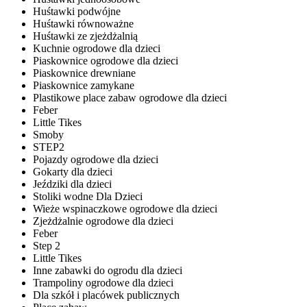
Huśtawki podwójne
Huśtawki równoważne
Huśtawki ze zjeżdżalnią
Kuchnie ogrodowe dla dzieci
Piaskownice ogrodowe dla dzieci
Piaskownice drewniane
Piaskownice zamykane
Plastikowe place zabaw ogrodowe dla dzieci
Feber
Little Tikes
Smoby
STEP2
Pojazdy ogrodowe dla dzieci
Gokarty dla dzieci
Jeździki dla dzieci
Stoliki wodne Dla Dzieci
Wieże wspinaczkowe ogrodowe dla dzieci
Zjeżdżalnie ogrodowe dla dzieci
Feber
Step 2
Little Tikes
Inne zabawki do ogrodu dla dzieci
Trampoliny ogrodowe dla dzieci
Dla szkół i placówek publicznych