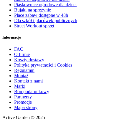
Piaskownice ogrodowe dla dzieci
Bujaki na sprężynie
Place zabaw dostępne w 48h
Dla szkół i placówek publicznych
Street Workout sprzęt
Informacje
FAQ
O firmie
Koszty dostawy
Polityka prywatności i Cookies
Regulamin
Montaż
Kontakt z nami
Marki
Bon podarunkowy
Partnerzy
Promocje
Mapa strony
Active Garden © 2025