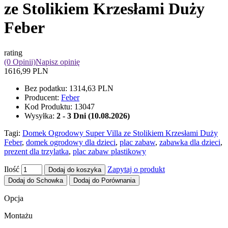
ze Stolikiem Krzesłami Duży
Feber
rating
(0 Opinii)
Napisz opinię
1616,99 PLN
Bez podatku:
1314,63 PLN
Producent:
Feber
Kod Produktu:
13047
Wysyłka:
2 - 3 Dni (10.08.2026)
Tagi:
Domek Ogrodowy Super Villa ze Stolikiem Krzesłami Duży
Feber
,
domek ogrodowy dla dzieci
,
plac zabaw
,
zabawka dla dzieci
,
prezent dla trzylatka
,
plac zabaw plastikowy
Ilość
Zapytaj o produkt
Dodaj do koszyka
Dodaj do Schowka
Dodaj do Porównania
Opcja
Montażu