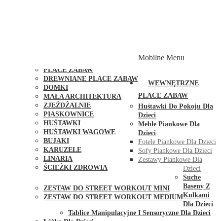
PLACE ZABAW Z PODWÓJNĄ HUŚTAWKĄ
PLACE ZABAW Z PIASKOWNICĄ
PLACE ZABAW Z DOMKIEM
PLACE ZABAW WSPINACZKOWE
PLACE ZABAW DOSTĘPNE W 48H
MODUŁY I AKCESORIA DO PLACÓW ZABAW
Mobilne Menu
PUBLICZNE
PLACE ZABAW
DREWNIANE PLACE ZABAW
WEWNĘTRZNE
DOMKI
PLACE ZABAW
MAŁA ARCHITEKTURA
ZJEŻDŻALNIE
Huśtawki Do Pokoju Dla
PIASKOWNICE
Dzieci
HUŚTAWKI
Meble Piankowe Dla
HUŚTAWKI WAGOWE
Dzieci
BUJAKI
Fotele Piankowe Dla Dzieci
KARUZELE
Sofy Piankowe Dla Dzieci
LINARIA
Zestawy Piankowe Dla
ŚCIEŻKI ZDROWIA
Dzieci
STREET WORKOUT
Suche
Baseny Z
ZESTAW DO STREET WORKOUT MINI
Kulkami
ZESTAW DO STREET WORKOUT MEDIUM
Dla Dzieci
KONTAKT
Tablice Manipulacyjne I Sensoryczne Dla Dzieci