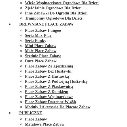
Wieże Wspinaczkowe Ogrodowe Dla Dzieci
Zjeżdżalnie Ogrodowe Dla Dzieci
Inne Zabawki Do Ogrodu Dla Dzieci
Trampoliny Ogrodowe Dla Dzieci
DREWNIANE PLACE ZABAW
Place Zabaw Fungoo
Seria Max-Play
Seria Funky
Mini Place Zabaw
Małe Place Zabaw
Średnie Place Zabaw
Duże Place Zabaw
Place Zabaw Ze Zjeżdżalnią
Place Zabaw Bez Huśtawki
Place Zabaw Z Huśtawką
Place Zabaw Z Podwójną Huśtawką
Place Zabaw Z Piaskownicą
Place Zabaw Z Domkiem
Place Zabaw Wspinaczkowe
Place Zabaw Dostępne W 48h
Moduły I Akcesoria Do Placów Zabaw
PUBLICZNE
Place Zabaw
Metalowe Place Zabaw