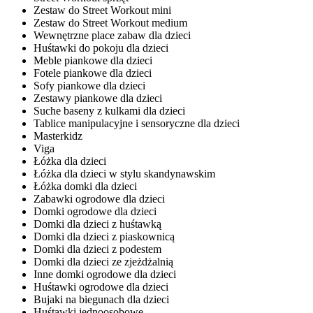
Zestaw do Street Workout mini
Zestaw do Street Workout medium
Wewnętrzne place zabaw dla dzieci
Huśtawki do pokoju dla dzieci
Meble piankowe dla dzieci
Fotele piankowe dla dzieci
Sofy piankowe dla dzieci
Zestawy piankowe dla dzieci
Suche baseny z kulkami dla dzieci
Tablice manipulacyjne i sensoryczne dla dzieci
Masterkidz
Viga
Łóżka dla dzieci
Łóżka dla dzieci w stylu skandynawskim
Łóżka domki dla dzieci
Zabawki ogrodowe dla dzieci
Domki ogrodowe dla dzieci
Domki dla dzieci z huśtawką
Domki dla dzieci z piaskownicą
Domki dla dzieci z podestem
Domki dla dzieci ze zjeżdżalnią
Inne domki ogrodowe dla dzieci
Huśtawki ogrodowe dla dzieci
Bujaki na biegunach dla dzieci
Huśtawki jednoosobowe