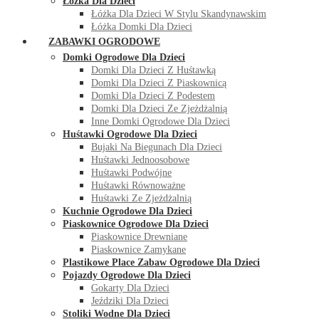
Łóżka Dla Dzieci
Łóżka Dla Dzieci W Stylu Skandynawskim
Łóżka Domki Dla Dzieci
ZABAWKI OGRODOWE
Domki Ogrodowe Dla Dzieci
Domki Dla Dzieci Z Huśtawką
Domki Dla Dzieci Z Piaskownicą
Domki Dla Dzieci Z Podestem
Domki Dla Dzieci Ze Zjeżdżalnią
Inne Domki Ogrodowe Dla Dzieci
Huśtawki Ogrodowe Dla Dzieci
Bujaki Na Biegunach Dla Dzieci
Huśtawki Jednoosobowe
Huśtawki Podwójne
Huśtawki Równoważne
Huśtawki Ze Zjeżdżalnią
Kuchnie Ogrodowe Dla Dzieci
Piaskownice Ogrodowe Dla Dzieci
Piaskownice Drewniane
Piaskownice Zamykane
Plastikowe Place Zabaw Ogrodowe Dla Dzieci
Pojazdy Ogrodowe Dla Dzieci
Gokarty Dla Dzieci
Jeździki Dla Dzieci
Stoliki Wodne Dla Dzieci