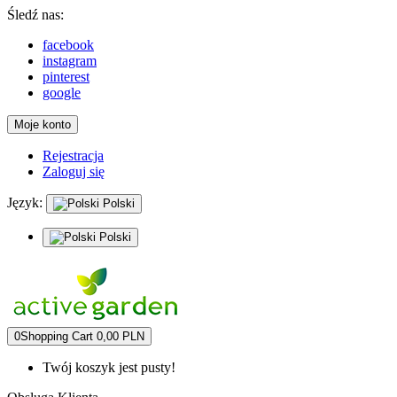
Śledź nas:
facebook
instagram
pinterest
google
Moje konto
Rejestracja
Zaloguj się
Język:
Polski
Polski
0
Shopping Cart
0,00 PLN
Twój koszyk jest pusty!