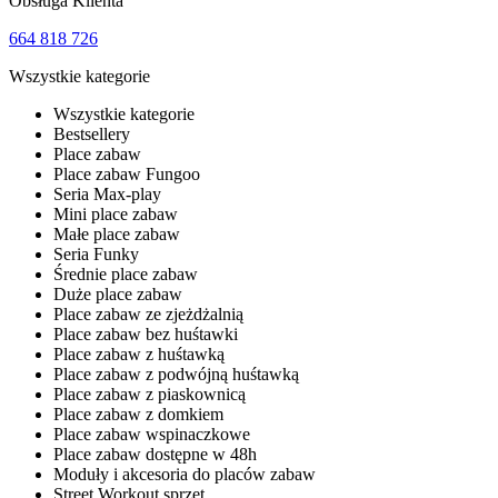
Obsługa Klienta
664 818 726
Wszystkie kategorie
Wszystkie kategorie
Bestsellery
Place zabaw
Place zabaw Fungoo
Seria Max-play
Mini place zabaw
Małe place zabaw
Seria Funky
Średnie place zabaw
Duże place zabaw
Place zabaw ze zjeżdżalnią
Place zabaw bez huśtawki
Place zabaw z huśtawką
Place zabaw z podwójną huśtawką
Place zabaw z piaskownicą
Place zabaw z domkiem
Place zabaw wspinaczkowe
Place zabaw dostępne w 48h
Moduły i akcesoria do placów zabaw
Street Workout sprzęt