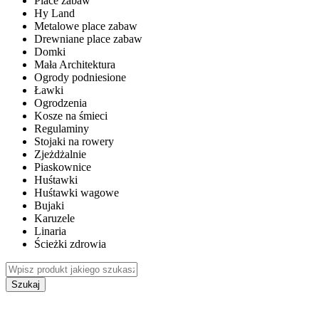
Place zabaw
Hy Land
Metalowe place zabaw
Drewniane place zabaw
Domki
Mała Architektura
Ogrody podniesione
Ławki
Ogrodzenia
Kosze na śmieci
Regulaminy
Stojaki na rowery
Zjeżdżalnie
Piaskownice
Huśtawki
Huśtawki wagowe
Bujaki
Karuzele
Linaria
Ścieżki zdrowia
Szukaj
WEWNĘTRZNE PLACE ZABAW