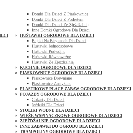
DOMKI OGRODOWE DLA DZIECI
Domki Dla Dzieci Z Huśtawką
Domki Dla Dzieci Z Piaskownicą
Domki Dla Dzieci Z Podestem
Domki Dla Dzieci Ze Zjeżdżalnią
Inne Domki Ogrodowe Dla Dzieci
IECI
HUŚTAWKI OGRODOWE DLA DZIECI
Bujaki Na Biegunach Dla Dzieci
Huśtawki Jednoosobowe
Huśtawki Podwójne
Huśtawki Równoważne
Huśtawki Ze Zjeżdżalnią
KUCHNIE OGRODOWE DLA DZIECI
PIASKOWNICE OGRODOWE DLA DZIECI
Piaskownice Drewniane
Piaskownice Zamykane
PLASTIKOWE PLACE ZABAW OGRODOWE DLA DZIECI
POJAZDY OGRODOWE DLA DZIECI
Gokarty Dla Dzieci
Jeździki Dla Dzieci
STOLIKI WODNE DLA DZIECI
WIEŻE WSPINACZKOWE OGRODOWE DLA DZIECI
ZJEŻDŻALNIE OGRODOWE DLA DZIECI
INNE ZABAWKI DO OGRODU DLA DZIECI
TRAMPOLINY OGRODOWE DLA DZIECI