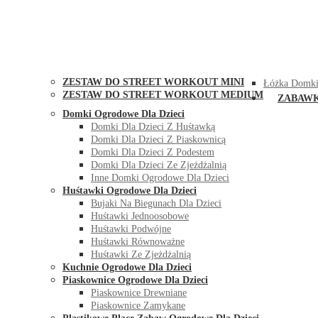
STREET WORKOUT
KONTAK
ZESTAW DO STREET WORKOUT MINI
Łóżka Domki
ZESTAW DO STREET WORKOUT MEDIUM
ZABAW
Domki Ogrodowe Dla Dzieci
Domki Dla Dzieci Z Huśtawką
Domki Dla Dzieci Z Piaskownicą
Domki Dla Dzieci Z Podestem
Domki Dla Dzieci Ze Zjeżdżalnią
Inne Domki Ogrodowe Dla Dzieci
Huśtawki Ogrodowe Dla Dzieci
Bujaki Na Biegunach Dla Dzieci
Huśtawki Jednoosobowe
Huśtawki Podwójne
Huśtawki Równoważne
Huśtawki Ze Zjeżdżalnią
Kuchnie Ogrodowe Dla Dzieci
Piaskownice Ogrodowe Dla Dzieci
Piaskownice Drewniane
Piaskownice Zamykane