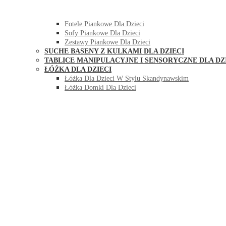
HUŚTAWKI DO POKOJU DLA DZIECI
MEBLE PIANKOWE DLA DZIECI
Fotele Piankowe Dla Dzieci
Sofy Piankowe Dla Dzieci
Zestawy Piankowe Dla Dzieci
SUCHE BASENY Z KULKAMI DLA DZIECI
TABLICE MANIPULACYJNE I SENSORYCZNE DLA DZ
ŁÓŻKA DLA DZIECI
Łóżka Dla Dzieci W Stylu Skandynawskim
Łóżka Domki Dla Dzieci