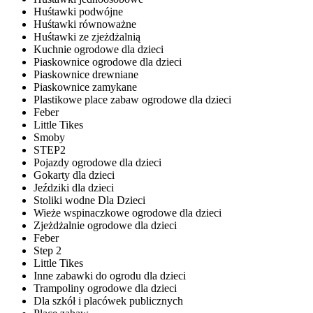
Huśtawki podwójne
Huśtawki równoważne
Huśtawki ze zjeżdżalnią
Kuchnie ogrodowe dla dzieci
Piaskownice ogrodowe dla dzieci
Piaskownice drewniane
Piaskownice zamykane
Plastikowe place zabaw ogrodowe dla dzieci
Feber
Little Tikes
Smoby
STEP2
Pojazdy ogrodowe dla dzieci
Gokarty dla dzieci
Jeździki dla dzieci
Stoliki wodne Dla Dzieci
Wieże wspinaczkowe ogrodowe dla dzieci
Zjeżdżalnie ogrodowe dla dzieci
Feber
Step 2
Little Tikes
Inne zabawki do ogrodu dla dzieci
Trampoliny ogrodowe dla dzieci
Dla szkół i placówek publicznych