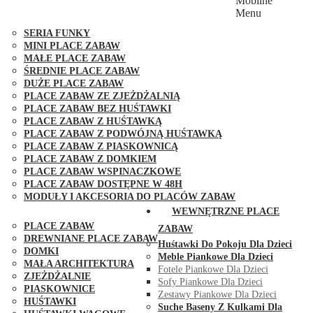
Mobilne
PLACE ZABAW FUNGOO
Menu
SERIA MAX-PLAY
SERIA FUNKY
MINI PLACE ZABAW
MAŁE PLACE ZABAW
ŚREDNIE PLACE ZABAW
DUŻE PLACE ZABAW
PLACE ZABAW ZE ZJEŻDŻALNIĄ
PLACE ZABAW BEZ HUŚTAWKI
PLACE ZABAW Z HUŚTAWKĄ
PLACE ZABAW Z PODWÓJNĄ HUŚTAWKĄ
PLACE ZABAW Z PIASKOWNICĄ
PLACE ZABAW Z DOMKIEM
PLACE ZABAW WSPINACZKOWE
PLACE ZABAW DOSTĘPNE W 48H
MODUŁY I AKCESORIA DO PLACÓW ZABAW
PUBLICZNE
WEWNĘTRZNE PLACE
PLACE ZABAW
ZABAW
DREWNIANE PLACE ZABAW
Huśtawki Do Pokoju Dla Dzieci
DOMKI
Meble Piankowe Dla Dzieci
MAŁA ARCHITEKTURA
Fotele Piankowe Dla Dzieci
ZJEŻDŻALNIE
Sofy Piankowe Dla Dzieci
PIASKOWNICE
Zestawy Piankowe Dla Dzieci
HUŚTAWKI
Suche Baseny Z Kulkami Dla