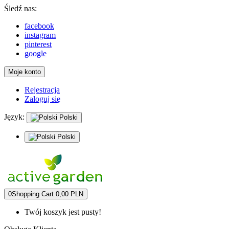
Śledź nas:
facebook
instagram
pinterest
google
Moje konto
Rejestracja
Zaloguj się
Język:
Polski
Polski
0
Shopping Cart
0,00 PLN
Twój koszyk jest pusty!