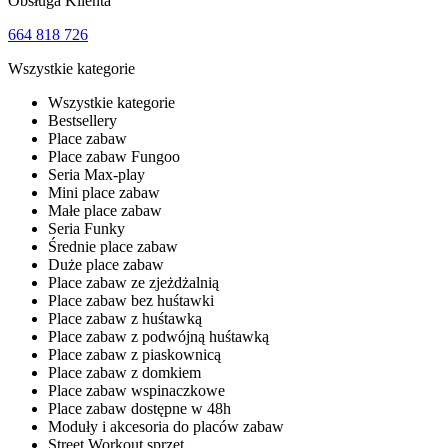
Obsługa Klienta
664 818 726
Wszystkie kategorie
Wszystkie kategorie
Bestsellery
Place zabaw
Place zabaw Fungoo
Seria Max-play
Mini place zabaw
Małe place zabaw
Seria Funky
Średnie place zabaw
Duże place zabaw
Place zabaw ze zjeżdżalnią
Place zabaw bez huśtawki
Place zabaw z huśtawką
Place zabaw z podwójną huśtawką
Place zabaw z piaskownicą
Place zabaw z domkiem
Place zabaw wspinaczkowe
Place zabaw dostępne w 48h
Moduły i akcesoria do placów zabaw
Street Workout sprzęt