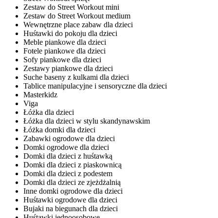
Zestaw do Street Workout mini
Zestaw do Street Workout medium
Wewnętrzne place zabaw dla dzieci
Huśtawki do pokoju dla dzieci
Meble piankowe dla dzieci
Fotele piankowe dla dzieci
Sofy piankowe dla dzieci
Zestawy piankowe dla dzieci
Suche baseny z kulkami dla dzieci
Tablice manipulacyjne i sensoryczne dla dzieci
Masterkidz
Viga
Łóżka dla dzieci
Łóżka dla dzieci w stylu skandynawskim
Łóżka domki dla dzieci
Zabawki ogrodowe dla dzieci
Domki ogrodowe dla dzieci
Domki dla dzieci z huśtawką
Domki dla dzieci z piaskownicą
Domki dla dzieci z podestem
Domki dla dzieci ze zjeżdżalnią
Inne domki ogrodowe dla dzieci
Huśtawki ogrodowe dla dzieci
Bujaki na biegunach dla dzieci
Huśtawki jednoosobowe