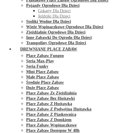
Plastikowe Place Zabaw Ogrodowe Dla Dzieci
Pojazdy Ogrodowe Dla Dzieci
Gokarty Dla Dzieci
Jeździki Dla Dzieci
Stoliki Wodne Dla Dzieci
Wieże Wspinaczkowe Ogrodowe Dla Dzieci
Zjeżdżalnie Ogrodowe Dla Dzieci
Inne Zabawki Do Ogrodu Dla Dzieci
Trampoliny Ogrodowe Dla Dzieci
DREWNIANE PLACE ZABAW
Place Zabaw Fungoo
Seria Max-Play
Seria Funky
Mini Place Zabaw
Małe Place Zabaw
Średnie Place Zabaw
Duże Place Zabaw
Place Zabaw Ze Zjeżdżalnią
Place Zabaw Bez Huśtawki
Place Zabaw Z Huśtawką
Place Zabaw Z Podwójną Huśtawką
Place Zabaw Z Piaskownicą
Place Zabaw Z Domkiem
Place Zabaw Wspinaczkowe
Place Zabaw Dostępne W 48h