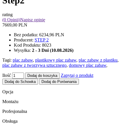
Step2
rating
(0 Opinii)
Napisz opinię
7669,00 PLN
Bez podatku:
6234,96 PLN
Producent:
STEP 2
Kod Produktu:
8023
Wysyłka:
2 - 3 Dni (10.08.2026)
Tagi:
plac zabaw
,
plastikowy plac zabaw
,
plac zabaw z plastiku
,
plac zabaw z tworzywa sztucznego
,
domowy plac zabaw
,
Ilość
Zapytaj o produkt
Dodaj do koszyka
Dodaj do Schowka
Dodaj do Porównania
Opcja
Montażu
Profesjonalna
Obsługa