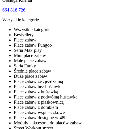
Obsługa Klienta
664 818 726
Wszystkie kategorie
Wszystkie kategorie
Bestsellery
Place zabaw
Place zabaw Fungoo
Seria Max-play
Mini place zabaw
Małe place zabaw
Seria Funky
Średnie place zabaw
Duże place zabaw
Place zabaw ze zjeżdżalnią
Place zabaw bez huśtawki
Place zabaw z huśtawką
Place zabaw z podwójną huśtawką
Place zabaw z piaskownicą
Place zabaw z domkiem
Place zabaw wspinaczkowe
Place zabaw dostępne w 48h
Moduły i akcesoria do placów zabaw
Street Workout sprzęt