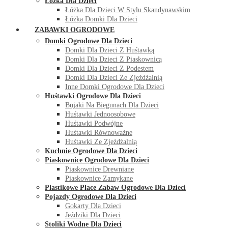
Łóżka Dla Dzieci
Łóżka Dla Dzieci W Stylu Skandynawskim
Łóżka Domki Dla Dzieci
ZABAWKI OGRODOWE
Domki Ogrodowe Dla Dzieci
Domki Dla Dzieci Z Huśtawką
Domki Dla Dzieci Z Piaskownicą
Domki Dla Dzieci Z Podestem
Domki Dla Dzieci Ze Zjeżdżalnią
Inne Domki Ogrodowe Dla Dzieci
Huśtawki Ogrodowe Dla Dzieci
Bujaki Na Biegunach Dla Dzieci
Huśtawki Jednoosobowe
Huśtawki Podwójne
Huśtawki Równoważne
Huśtawki Ze Zjeżdżalnią
Kuchnie Ogrodowe Dla Dzieci
Piaskownice Ogrodowe Dla Dzieci
Piaskownice Drewniane
Piaskownice Zamykane
Plastikowe Place Zabaw Ogrodowe Dla Dzieci
Pojazdy Ogrodowe Dla Dzieci
Gokarty Dla Dzieci
Jeździki Dla Dzieci
Stoliki Wodne Dla Dzieci