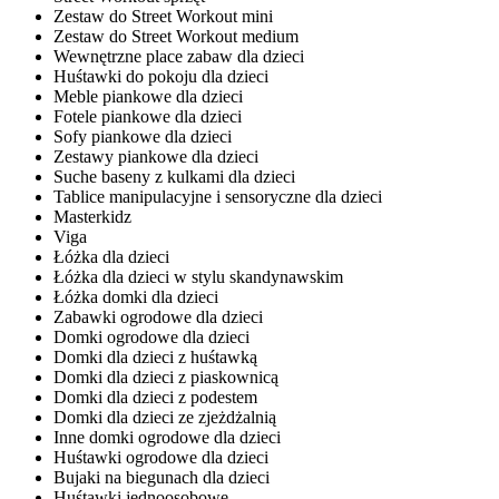
Zestaw do Street Workout mini
Zestaw do Street Workout medium
Wewnętrzne place zabaw dla dzieci
Huśtawki do pokoju dla dzieci
Meble piankowe dla dzieci
Fotele piankowe dla dzieci
Sofy piankowe dla dzieci
Zestawy piankowe dla dzieci
Suche baseny z kulkami dla dzieci
Tablice manipulacyjne i sensoryczne dla dzieci
Masterkidz
Viga
Łóżka dla dzieci
Łóżka dla dzieci w stylu skandynawskim
Łóżka domki dla dzieci
Zabawki ogrodowe dla dzieci
Domki ogrodowe dla dzieci
Domki dla dzieci z huśtawką
Domki dla dzieci z piaskownicą
Domki dla dzieci z podestem
Domki dla dzieci ze zjeżdżalnią
Inne domki ogrodowe dla dzieci
Huśtawki ogrodowe dla dzieci
Bujaki na biegunach dla dzieci
Huśtawki jednoosobowe