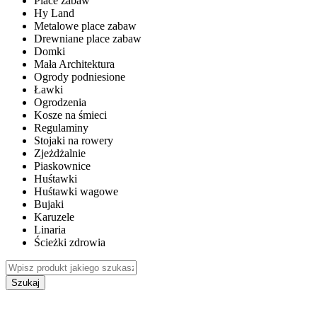
Place zabaw
Hy Land
Metalowe place zabaw
Drewniane place zabaw
Domki
Mała Architektura
Ogrody podniesione
Ławki
Ogrodzenia
Kosze na śmieci
Regulaminy
Stojaki na rowery
Zjeżdżalnie
Piaskownice
Huśtawki
Huśtawki wagowe
Bujaki
Karuzele
Linaria
Ścieżki zdrowia
Szukaj
WEWNĘTRZNE PLACE ZABAW