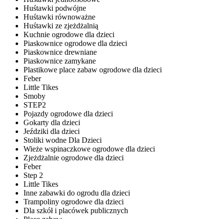
Huśtawki podwójne
Huśtawki równoważne
Huśtawki ze zjeżdżalnią
Kuchnie ogrodowe dla dzieci
Piaskownice ogrodowe dla dzieci
Piaskownice drewniane
Piaskownice zamykane
Plastikowe place zabaw ogrodowe dla dzieci
Feber
Little Tikes
Smoby
STEP2
Pojazdy ogrodowe dla dzieci
Gokarty dla dzieci
Jeździki dla dzieci
Stoliki wodne Dla Dzieci
Wieże wspinaczkowe ogrodowe dla dzieci
Zjeżdżalnie ogrodowe dla dzieci
Feber
Step 2
Little Tikes
Inne zabawki do ogrodu dla dzieci
Trampoliny ogrodowe dla dzieci
Dla szkół i placówek publicznych