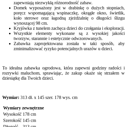
zapewniają niezwykłą różnorodność zabaw.
Domek wyposażony jest w drabinkę o dużych stopniach,
poręcz wspomagającą wspinaczkę, okrągłe okno, świetlik,
koło sterowe oraz łagodną zjeżdżalnię o długości ślizgu
wynoszącej 98 cm.
Kryjówka z tunelem zachęca dzieci do czołgania i eksploracji.
Wszystkie elementy wykonane są z wysokiej jakości
tworzyw, starannie i estetycznie odwzorowanych.
Zabawka zaprojektowana została w taki sposób, aby
zminimalizować ryzyko potencjalnych urazów u dzieci.
To idealna zabawka ogrodowa, która zapewni godziny radości i
rozrywki maluchom, sprawiając, że zakup okaże się strzałem w
dziesiątkę dla Twoich dzieci.
Wymiar:
313 dł. x 145 szer. 178 wys. cm
Wymiary zewnętrzne
Wysokość
178 cm
Szerokość
145 cm
Długość
313 cm