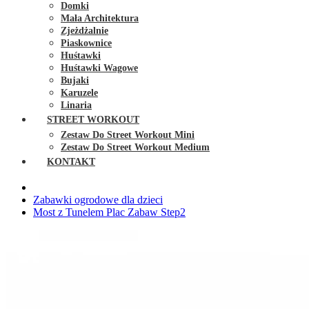
Domki
Mała Architektura
Zjeżdżalnie
Piaskownice
Huśtawki
Huśtawki Wagowe
Bujaki
Karuzele
Linaria
STREET WORKOUT
Zestaw Do Street Workout Mini
Zestaw Do Street Workout Medium
KONTAKT
Zabawki ogrodowe dla dzieci
Most z Tunelem Plac Zabaw Step2