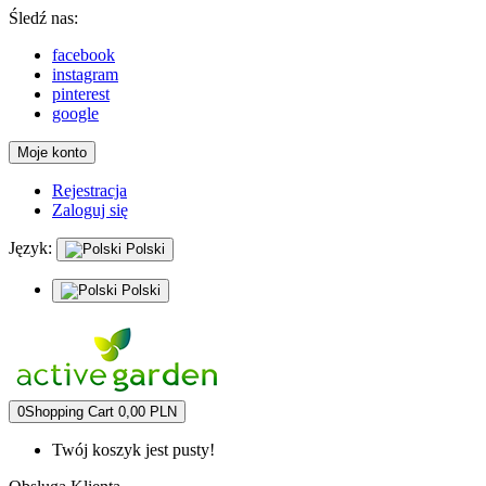
Śledź nas:
facebook
instagram
pinterest
google
Moje konto
Rejestracja
Zaloguj się
Język:
Polski
Polski
0
Shopping Cart
0,00 PLN
Twój koszyk jest pusty!