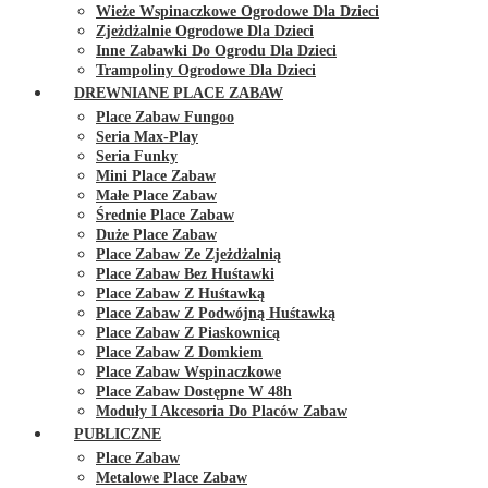
Wieże Wspinaczkowe Ogrodowe Dla Dzieci
Zjeżdżalnie Ogrodowe Dla Dzieci
Inne Zabawki Do Ogrodu Dla Dzieci
Trampoliny Ogrodowe Dla Dzieci
DREWNIANE PLACE ZABAW
Place Zabaw Fungoo
Seria Max-Play
Seria Funky
Mini Place Zabaw
Małe Place Zabaw
Średnie Place Zabaw
Duże Place Zabaw
Place Zabaw Ze Zjeżdżalnią
Place Zabaw Bez Huśtawki
Place Zabaw Z Huśtawką
Place Zabaw Z Podwójną Huśtawką
Place Zabaw Z Piaskownicą
Place Zabaw Z Domkiem
Place Zabaw Wspinaczkowe
Place Zabaw Dostępne W 48h
Moduły I Akcesoria Do Placów Zabaw
PUBLICZNE
Place Zabaw
Metalowe Place Zabaw