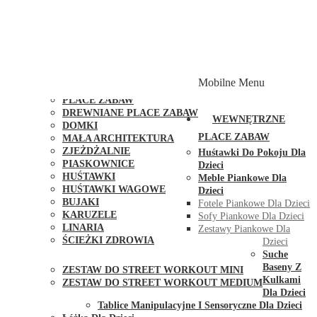
PLACE ZABAW Z PODWÓJNĄ HUŚTAWKĄ
PLACE ZABAW Z PIASKOWNICĄ
PLACE ZABAW Z DOMKIEM
PLACE ZABAW WSPINACZKOWE
PLACE ZABAW DOSTĘPNE W 48H
MODUŁY I AKCESORIA DO PLACÓW ZABAW
Mobilne Menu
PUBLICZNE
PLACE ZABAW
DREWNIANE PLACE ZABAW
WEWNĘTRZNE
DOMKI
PLACE ZABAW
MAŁA ARCHITEKTURA
ZJEŻDŻALNIE
Huśtawki Do Pokoju Dla
PIASKOWNICE
Dzieci
HUŚTAWKI
Meble Piankowe Dla
HUŚTAWKI WAGOWE
Dzieci
BUJAKI
Fotele Piankowe Dla Dzieci
KARUZELE
Sofy Piankowe Dla Dzieci
LINARIA
Zestawy Piankowe Dla
ŚCIEŻKI ZDROWIA
Dzieci
STREET WORKOUT
Suche
Baseny Z
ZESTAW DO STREET WORKOUT MINI
Kulkami
ZESTAW DO STREET WORKOUT MEDIUM
Dla Dzieci
KONTAKT
Tablice Manipulacyjne I Sensoryczne Dla Dzieci