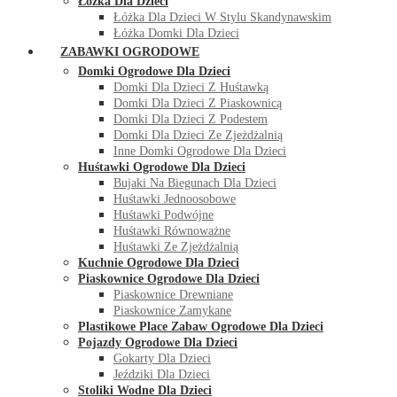
Łóżka Dla Dzieci
Łóżka Dla Dzieci W Stylu Skandynawskim
Łóżka Domki Dla Dzieci
ZABAWKI OGRODOWE
Domki Ogrodowe Dla Dzieci
Domki Dla Dzieci Z Huśtawką
Domki Dla Dzieci Z Piaskownicą
Domki Dla Dzieci Z Podestem
Domki Dla Dzieci Ze Zjeżdżalnią
Inne Domki Ogrodowe Dla Dzieci
Huśtawki Ogrodowe Dla Dzieci
Bujaki Na Biegunach Dla Dzieci
Huśtawki Jednoosobowe
Huśtawki Podwójne
Huśtawki Równoważne
Huśtawki Ze Zjeżdżalnią
Kuchnie Ogrodowe Dla Dzieci
Piaskownice Ogrodowe Dla Dzieci
Piaskownice Drewniane
Piaskownice Zamykane
Plastikowe Place Zabaw Ogrodowe Dla Dzieci
Pojazdy Ogrodowe Dla Dzieci
Gokarty Dla Dzieci
Jeździki Dla Dzieci
Stoliki Wodne Dla Dzieci