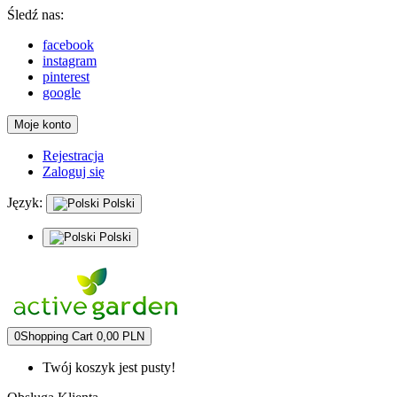
Śledź nas:
facebook
instagram
pinterest
google
Moje konto
Rejestracja
Zaloguj się
Język:
Polski
Polski
0
Shopping Cart
0,00 PLN
Twój koszyk jest pusty!