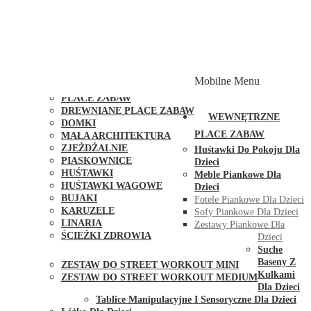
PLACE ZABAW Z PODWÓJNĄ HUŚTAWKĄ
PLACE ZABAW Z PIASKOWNICĄ
PLACE ZABAW Z DOMKIEM
PLACE ZABAW WSPINACZKOWE
PLACE ZABAW DOSTĘPNE W 48H
MODUŁY I AKCESORIA DO PLACÓW ZABAW
Mobilne Menu
PUBLICZNE
PLACE ZABAW
DREWNIANE PLACE ZABAW
WEWNĘTRZNE
DOMKI
PLACE ZABAW
MAŁA ARCHITEKTURA
ZJEŻDŻALNIE
Huśtawki Do Pokoju Dla
PIASKOWNICE
Dzieci
HUŚTAWKI
Meble Piankowe Dla
HUŚTAWKI WAGOWE
Dzieci
BUJAKI
Fotele Piankowe Dla Dzieci
KARUZELE
Sofy Piankowe Dla Dzieci
LINARIA
Zestawy Piankowe Dla
ŚCIEŻKI ZDROWIA
Dzieci
STREET WORKOUT
Suche
Baseny Z
ZESTAW DO STREET WORKOUT MINI
Kulkami
ZESTAW DO STREET WORKOUT MEDIUM
Dla Dzieci
KONTAKT
Tablice Manipulacyjne I Sensoryczne Dla Dzieci