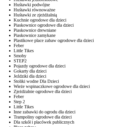
Huśtawki podwójne
Huśtawki równoważne
Huśtawki ze zjeżdżalnią
Kuchnie ogrodowe dla dzieci
Piaskownice ogrodowe dla dzieci
Piaskownice drewniane
Piaskownice zamykane
Plastikowe place zabaw ogrodowe dla dzieci
Feber
Little Tikes
Smoby
STEP2
Pojazdy ogrodowe dla dzieci
Gokarty dla dzieci
Jeździki dla dzieci
Stoliki wodne Dla Dzieci
Wieże wspinaczkowe ogrodowe dla dzieci
Zjeżdżalnie ogrodowe dla dzieci
Feber
Step 2
Little Tikes
Inne zabawki do ogrodu dla dzieci
Trampoliny ogrodowe dla dzieci
Dla szkół i placówek publicznych