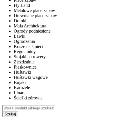
Place zabaw
Hy Land
Metalowe place zabaw
Drewniane place zabaw
Domki
Mała Architektura
Ogrody podniesione
Ławki
Ogrodzenia
Kosze na śmieci
Regulaminy
Stojaki na rowery
Zjeżdżalnie
Piaskownice
Huśtawki
Huśtawki wagowe
Bujaki
Karuzele
Linaria
Ścieżki zdrowia
Szukaj
WEWNĘTRZNE PLACE ZABAW