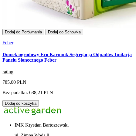
Dodaj do Porównania
Dodaj do Schowka
Feber
Domek ogrodowy Eco Karmnik Segregacja Odpadów Imitacja
Panelu Słonecznego Feber
rating
785,00 PLN
Bez podatku: 638,21 PLN
Dodaj do koszyka
IMK Krystian Bartoszewski
ul. Zimna Woda 8