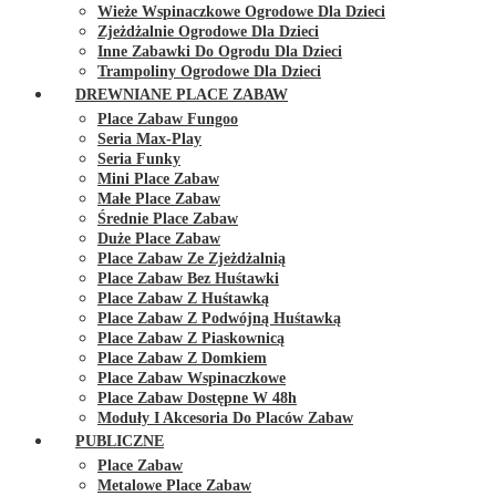
Wieże Wspinaczkowe Ogrodowe Dla Dzieci
Zjeżdżalnie Ogrodowe Dla Dzieci
Inne Zabawki Do Ogrodu Dla Dzieci
Trampoliny Ogrodowe Dla Dzieci
DREWNIANE PLACE ZABAW
Place Zabaw Fungoo
Seria Max-Play
Seria Funky
Mini Place Zabaw
Małe Place Zabaw
Średnie Place Zabaw
Duże Place Zabaw
Place Zabaw Ze Zjeżdżalnią
Place Zabaw Bez Huśtawki
Place Zabaw Z Huśtawką
Place Zabaw Z Podwójną Huśtawką
Place Zabaw Z Piaskownicą
Place Zabaw Z Domkiem
Place Zabaw Wspinaczkowe
Place Zabaw Dostępne W 48h
Moduły I Akcesoria Do Placów Zabaw
PUBLICZNE
Place Zabaw
Metalowe Place Zabaw