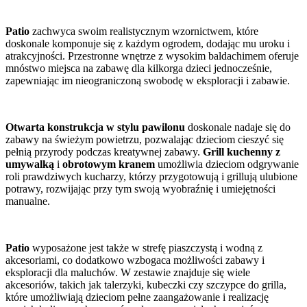
Patio
zachwyca swoim realistycznym wzornictwem, które
doskonale komponuje się z każdym ogrodem, dodając mu uroku i
atrakcyjności. Przestronne wnętrze z wysokim baldachimem oferuje
mnóstwo miejsca na zabawę dla kilkorga dzieci jednocześnie,
zapewniając im nieograniczoną swobodę w eksploracji i zabawie.
Otwarta konstrukcja w stylu pawilonu
doskonale nadaje się do
zabawy na świeżym powietrzu, pozwalając dzieciom cieszyć się
pełnią przyrody podczas kreatywnej zabawy.
Grill kuchenny z
umywalką
i
obrotowym kranem
umożliwia dzieciom odgrywanie
roli prawdziwych kucharzy, którzy przygotowują i grillują ulubione
potrawy, rozwijając przy tym swoją wyobraźnię i umiejętności
manualne.
Patio
wyposażone jest także w strefę piaszczystą i wodną z
akcesoriami, co dodatkowo wzbogaca możliwości zabawy i
eksploracji dla maluchów. W zestawie znajduje się wiele
akcesoriów, takich jak talerzyki, kubeczki czy szczypce do grilla,
które umożliwiają dzieciom pełne zaangażowanie i realizację