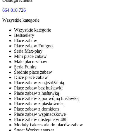
Obsługa Klienta
664 818 726
Wszystkie kategorie
Wszystkie kategorie
Bestsellery
Place zabaw
Place zabaw Fungoo
Seria Max-play
Mini place zabaw
Małe place zabaw
Seria Funky
Średnie place zabaw
Duże place zabaw
Place zabaw ze zjeżdżalnią
Place zabaw bez huśtawki
Place zabaw z huśtawką
Place zabaw z podwójną huśtawką
Place zabaw z piaskownicą
Place zabaw z domkiem
Place zabaw wspinaczkowe
Place zabaw dostępne w 48h
Moduły i akcesoria do placów zabaw
Street Workout sprzęt