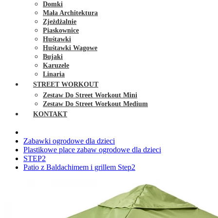
Domki
Mała Architektura
Zjeżdżalnie
Piaskownice
Huśtawki
Huśtawki Wagowe
Bujaki
Karuzele
Linaria
STREET WORKOUT
Zestaw Do Street Workout Mini
Zestaw Do Street Workout Medium
KONTAKT
Zabawki ogrodowe dla dzieci
Plastikowe place zabaw ogrodowe dla dzieci
STEP2
Patio z Baldachimem i grillem Step2