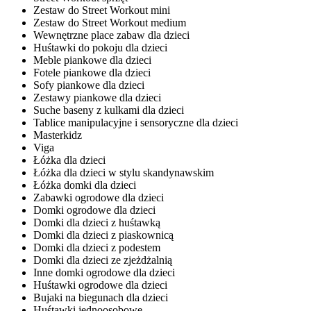
Zestaw do Street Workout mini
Zestaw do Street Workout medium
Wewnętrzne place zabaw dla dzieci
Huśtawki do pokoju dla dzieci
Meble piankowe dla dzieci
Fotele piankowe dla dzieci
Sofy piankowe dla dzieci
Zestawy piankowe dla dzieci
Suche baseny z kulkami dla dzieci
Tablice manipulacyjne i sensoryczne dla dzieci
Masterkidz
Viga
Łóżka dla dzieci
Łóżka dla dzieci w stylu skandynawskim
Łóżka domki dla dzieci
Zabawki ogrodowe dla dzieci
Domki ogrodowe dla dzieci
Domki dla dzieci z huśtawką
Domki dla dzieci z piaskownicą
Domki dla dzieci z podestem
Domki dla dzieci ze zjeżdżalnią
Inne domki ogrodowe dla dzieci
Huśtawki ogrodowe dla dzieci
Bujaki na biegunach dla dzieci
Huśtawki jednoosobowe