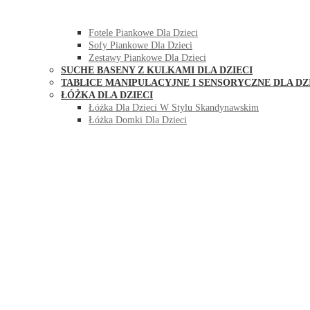
HUŚTAWKI DO POKOJU DLA DZIECI
MEBLE PIANKOWE DLA DZIECI
Fotele Piankowe Dla Dzieci
Sofy Piankowe Dla Dzieci
Zestawy Piankowe Dla Dzieci
SUCHE BASENY Z KULKAMI DLA DZIECI
TABLICE MANIPULACYJNE I SENSORYCZNE DLA DZ
ŁÓŻKA DLA DZIECI
Łóżka Dla Dzieci W Stylu Skandynawskim
Łóżka Domki Dla Dzieci