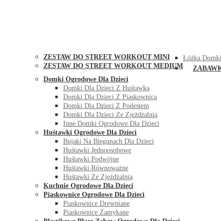
STREET WORKOUT
KONTAK
ZESTAW DO STREET WORKOUT MINI
Łóżka Domki
ZESTAW DO STREET WORKOUT MEDIUM
ZABAW
Domki Ogrodowe Dla Dzieci
Domki Dla Dzieci Z Huśtawką
Domki Dla Dzieci Z Piaskownicą
Domki Dla Dzieci Z Podestem
Domki Dla Dzieci Ze Zjeżdżalnią
Inne Domki Ogrodowe Dla Dzieci
Huśtawki Ogrodowe Dla Dzieci
Bujaki Na Biegunach Dla Dzieci
Huśtawki Jednoosobowe
Huśtawki Podwójne
Huśtawki Równoważne
Huśtawki Ze Zjeżdżalnią
Kuchnie Ogrodowe Dla Dzieci
Piaskownice Ogrodowe Dla Dzieci
Piaskownice Drewniane
Piaskownice Zamykane