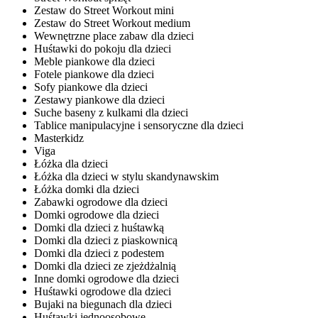
Zestaw do Street Workout mini
Zestaw do Street Workout medium
Wewnętrzne place zabaw dla dzieci
Huśtawki do pokoju dla dzieci
Meble piankowe dla dzieci
Fotele piankowe dla dzieci
Sofy piankowe dla dzieci
Zestawy piankowe dla dzieci
Suche baseny z kulkami dla dzieci
Tablice manipulacyjne i sensoryczne dla dzieci
Masterkidz
Viga
Łóżka dla dzieci
Łóżka dla dzieci w stylu skandynawskim
Łóżka domki dla dzieci
Zabawki ogrodowe dla dzieci
Domki ogrodowe dla dzieci
Domki dla dzieci z huśtawką
Domki dla dzieci z piaskownicą
Domki dla dzieci z podestem
Domki dla dzieci ze zjeżdżalnią
Inne domki ogrodowe dla dzieci
Huśtawki ogrodowe dla dzieci
Bujaki na biegunach dla dzieci
Huśtawki jednoosobowe