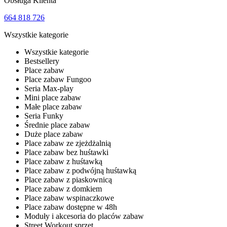
Obsługa Klienta
664 818 726
Wszystkie kategorie
Wszystkie kategorie
Bestsellery
Place zabaw
Place zabaw Fungoo
Seria Max-play
Mini place zabaw
Małe place zabaw
Seria Funky
Średnie place zabaw
Duże place zabaw
Place zabaw ze zjeżdżalnią
Place zabaw bez huśtawki
Place zabaw z huśtawką
Place zabaw z podwójną huśtawką
Place zabaw z piaskownicą
Place zabaw z domkiem
Place zabaw wspinaczkowe
Place zabaw dostępne w 48h
Moduły i akcesoria do placów zabaw
Street Workout sprzęt