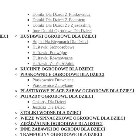
DOMKI OGRODOWE DLA DZIECI
Domki Dla Dzieci Z Huśtawką
Domki Dla Dzieci Z Piaskownicą
Domki Dla Dzieci Z Podestem
Domki Dla Dzieci Ze Zjeżdżalnią
Inne Domki Ogrodowe Dla Dzieci
IECI
HUŚTAWKI OGRODOWE DLA DZIECI
Bujaki Na Biegunach Dla Dzieci
Huśtawki Jednoosobowe
Huśtawki Podwójne
Huśtawki Równoważne
Huśtawki Ze Zjeżdżalnią
KUCHNIE OGRODOWE DLA DZIECI
PIASKOWNICE OGRODOWE DLA DZIECI
Piaskownice Drewniane
Piaskownice Zamykane
PLASTIKOWE PLACE ZABAW OGRODOWE DLA DZIECI
POJAZDY OGRODOWE DLA DZIECI
Gokarty Dla Dzieci
Jeździki Dla Dzieci
STOLIKI WODNE DLA DZIECI
WIEŻE WSPINACZKOWE OGRODOWE DLA DZIECI
ZJEŻDŻALNIE OGRODOWE DLA DZIECI
INNE ZABAWKI DO OGRODU DLA DZIECI
TRAMPOLINY OGRODOWE DLA DZIECI