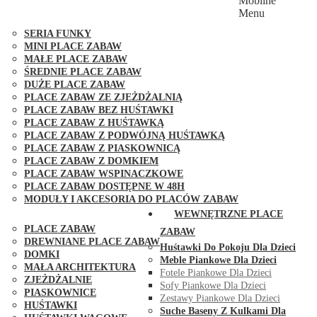
Mobilne
PLACE ZABAW FUNGOO
Menu
SERIA MAX-PLAY
SERIA FUNKY
MINI PLACE ZABAW
MAŁE PLACE ZABAW
ŚREDNIE PLACE ZABAW
DUŻE PLACE ZABAW
PLACE ZABAW ZE ZJEŻDŻALNIĄ
PLACE ZABAW BEZ HUŚTAWKI
PLACE ZABAW Z HUŚTAWKĄ
PLACE ZABAW Z PODWÓJNĄ HUŚTAWKĄ
PLACE ZABAW Z PIASKOWNICĄ
PLACE ZABAW Z DOMKIEM
PLACE ZABAW WSPINACZKOWE
PLACE ZABAW DOSTĘPNE W 48H
MODUŁY I AKCESORIA DO PLACÓW ZABAW
PUBLICZNE
WEWNĘTRZNE PLACE
PLACE ZABAW
ZABAW
DREWNIANE PLACE ZABAW
Huśtawki Do Pokoju Dla Dzieci
DOMKI
Meble Piankowe Dla Dzieci
MAŁA ARCHITEKTURA
Fotele Piankowe Dla Dzieci
ZJEŻDŻALNIE
Sofy Piankowe Dla Dzieci
PIASKOWNICE
Zestawy Piankowe Dla Dzieci
HUŚTAWKI
Suche Baseny Z Kulkami Dla