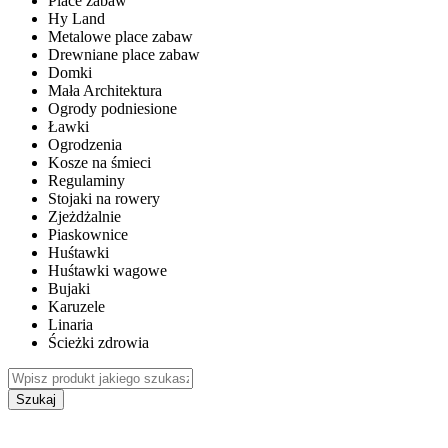
Place zabaw
Hy Land
Metalowe place zabaw
Drewniane place zabaw
Domki
Mała Architektura
Ogrody podniesione
Ławki
Ogrodzenia
Kosze na śmieci
Regulaminy
Stojaki na rowery
Zjeżdżalnie
Piaskownice
Huśtawki
Huśtawki wagowe
Bujaki
Karuzele
Linaria
Ścieżki zdrowia
Szukaj
WEWNĘTRZNE PLACE ZABAW