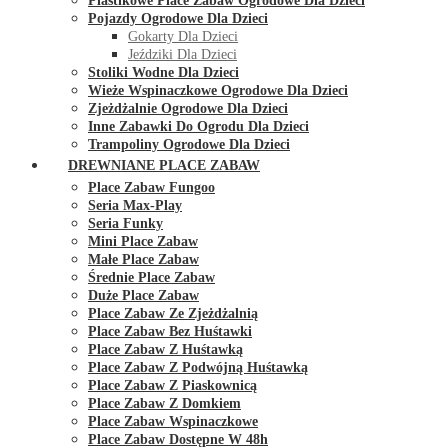
Plastikowe Place Zabaw Ogrodowe Dla Dzieci
Pojazdy Ogrodowe Dla Dzieci
Gokarty Dla Dzieci
Jeździki Dla Dzieci
Stoliki Wodne Dla Dzieci
Wieże Wspinaczkowe Ogrodowe Dla Dzieci
Zjeżdżalnie Ogrodowe Dla Dzieci
Inne Zabawki Do Ogrodu Dla Dzieci
Trampoliny Ogrodowe Dla Dzieci
DREWNIANE PLACE ZABAW
Place Zabaw Fungoo
Seria Max-Play
Seria Funky
Mini Place Zabaw
Małe Place Zabaw
Średnie Place Zabaw
Duże Place Zabaw
Place Zabaw Ze Zjeżdżalnią
Place Zabaw Bez Huśtawki
Place Zabaw Z Huśtawką
Place Zabaw Z Podwójną Huśtawką
Place Zabaw Z Piaskownicą
Place Zabaw Z Domkiem
Place Zabaw Wspinaczkowe
Place Zabaw Dostępne W 48h