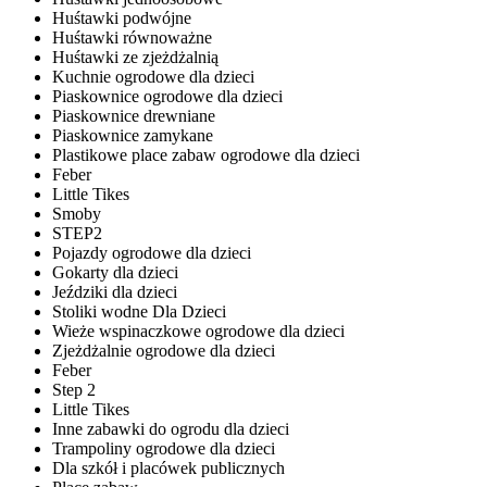
Huśtawki podwójne
Huśtawki równoważne
Huśtawki ze zjeżdżalnią
Kuchnie ogrodowe dla dzieci
Piaskownice ogrodowe dla dzieci
Piaskownice drewniane
Piaskownice zamykane
Plastikowe place zabaw ogrodowe dla dzieci
Feber
Little Tikes
Smoby
STEP2
Pojazdy ogrodowe dla dzieci
Gokarty dla dzieci
Jeździki dla dzieci
Stoliki wodne Dla Dzieci
Wieże wspinaczkowe ogrodowe dla dzieci
Zjeżdżalnie ogrodowe dla dzieci
Feber
Step 2
Little Tikes
Inne zabawki do ogrodu dla dzieci
Trampoliny ogrodowe dla dzieci
Dla szkół i placówek publicznych