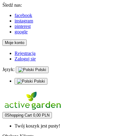
Śledź nas:
facebook
instagram
pinterest
google
Moje konto
Rejestracja
Zaloguj się
Język:
Polski
Polski
0
Shopping Cart
0,00 PLN
Twój koszyk jest pusty!