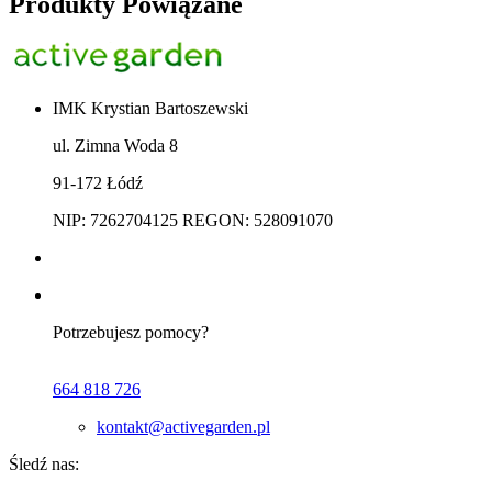
Produkty Powiązane
IMK Krystian Bartoszewski
ul. Zimna Woda 8
91-172 Łódź
NIP: 7262704125 REGON: 528091070
Potrzebujesz pomocy?
664 818 726
kontakt@activegarden.pl
Śledź nas: