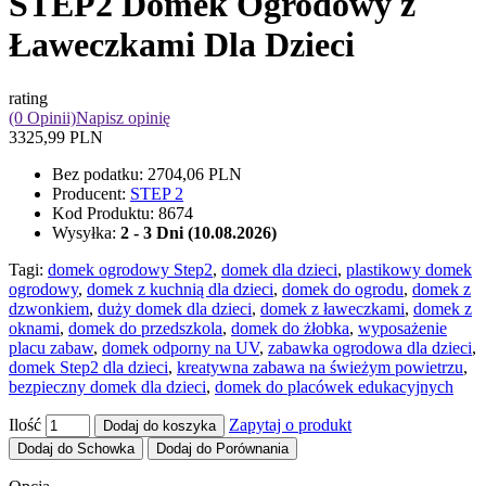
STEP2 Domek Ogrodowy z
Ławeczkami Dla Dzieci
rating
(0 Opinii)
Napisz opinię
3325,99 PLN
Bez podatku:
2704,06 PLN
Producent:
STEP 2
Kod Produktu:
8674
Wysyłka:
2 - 3 Dni (10.08.2026)
Tagi:
domek ogrodowy Step2
,
domek dla dzieci
,
plastikowy domek
ogrodowy
,
domek z kuchnią dla dzieci
,
domek do ogrodu
,
domek z
dzwonkiem
,
duży domek dla dzieci
,
domek z ławeczkami
,
domek z
oknami
,
domek do przedszkola
,
domek do żłobka
,
wyposażenie
placu zabaw
,
domek odporny na UV
,
zabawka ogrodowa dla dzieci
,
domek Step2 dla dzieci
,
kreatywna zabawa na świeżym powietrzu
,
bezpieczny domek dla dzieci
,
domek do placówek edukacyjnych
Ilość
Zapytaj o produkt
Dodaj do koszyka
Dodaj do Schowka
Dodaj do Porównania