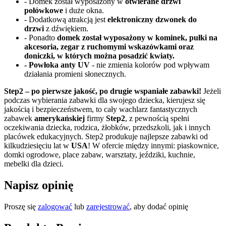
- Domek został wyposażony w
otwierane drzwi
połówkowe
i duże okna.
- Dodatkową atrakcją jest
elektroniczny dzwonek do
drzwi
z dźwiękiem.
- Ponadto
domek został wyposażony w kominek, pułki na
akcesoria, zegar z ruchomymi wskazówkami oraz
doniczki, w których można posadzić kwiaty.
- Powłoka anty UV
- nie zmienia kolorów pod wpływam
działania promieni słonecznych.
Step2
– po pierwsze jakość, po drugie wspaniałe zabawki!
Jeżeli
podczas wybierania zabawki dla swojego dziecka, kierujesz się
jakością i bezpieczeństwem, to cały wachlarz fantastycznych
zabawek
amerykańskiej
firmy
Step2
, z pewnością spełni
oczekiwania dziecka, rodzica, żłobków, przedszkoli, jak i innych
placówek edukacyjnych. Step2 produkuje najlepsze zabawki od
kilkudziesięciu lat w
USA
! W ofercie między innymi: piaskownice,
domki ogrodowe, place zabaw, warsztaty, jeździki, kuchnie,
mebelki dla dzieci.
Napisz opinię
Proszę się
zalogować
lub
zarejestrować
, aby dodać opinię