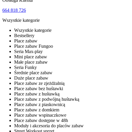
Obsługa Klienta
664 818 726
Wszystkie kategorie
Wszystkie kategorie
Bestsellery
Place zabaw
Place zabaw Fungoo
Seria Max-play
Mini place zabaw
Małe place zabaw
Seria Funky
Średnie place zabaw
Duże place zabaw
Place zabaw ze zjeżdżalnią
Place zabaw bez huśtawki
Place zabaw z huśtawką
Place zabaw z podwójną huśtawką
Place zabaw z piaskownicą
Place zabaw z domkiem
Place zabaw wspinaczkowe
Place zabaw dostępne w 48h
Moduły i akcesoria do placów zabaw
Street Workout sprzęt