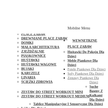
PLACE ZABAW Z PODWÓJNĄ HUŚTAWKĄ
PLACE ZABAW Z PIASKOWNICĄ
PLACE ZABAW Z DOMKIEM
PLACE ZABAW WSPINACZKOWE
PLACE ZABAW DOSTĘPNE W 48H
MODUŁY I AKCESORIA DO PLACÓW ZABAW
Mobilne Menu
PUBLICZNE
PLACE ZABAW
DREWNIANE PLACE ZABAW
WEWNĘTRZNE
DOMKI
PLACE ZABAW
MAŁA ARCHITEKTURA
ZJEŻDŻALNIE
Huśtawki Do Pokoju Dla
PIASKOWNICE
Dzieci
HUŚTAWKI
Meble Piankowe Dla
HUŚTAWKI WAGOWE
Dzieci
BUJAKI
Fotele Piankowe Dla Dzieci
KARUZELE
Sofy Piankowe Dla Dzieci
LINARIA
Zestawy Piankowe Dla
ŚCIEŻKI ZDROWIA
Dzieci
STREET WORKOUT
Suche
Baseny Z
ZESTAW DO STREET WORKOUT MINI
Kulkami
ZESTAW DO STREET WORKOUT MEDIUM
Dla Dzieci
KONTAKT
Tablice Manipulacyjne I Sensoryczne Dla Dzieci