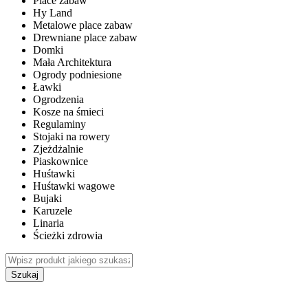
Place zabaw
Hy Land
Metalowe place zabaw
Drewniane place zabaw
Domki
Mała Architektura
Ogrody podniesione
Ławki
Ogrodzenia
Kosze na śmieci
Regulaminy
Stojaki na rowery
Zjeżdżalnie
Piaskownice
Huśtawki
Huśtawki wagowe
Bujaki
Karuzele
Linaria
Ścieżki zdrowia
Szukaj
WEWNĘTRZNE PLACE ZABAW