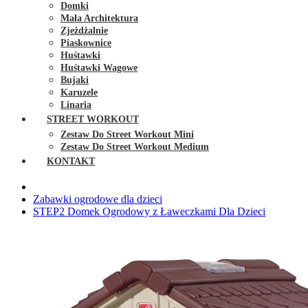
Domki
Mała Architektura
Zjeżdżalnie
Piaskownice
Huśtawki
Huśtawki Wagowe
Bujaki
Karuzele
Linaria
STREET WORKOUT
Zestaw Do Street Workout Mini
Zestaw Do Street Workout Medium
KONTAKT
Zabawki ogrodowe dla dzieci
STEP2 Domek Ogrodowy z Ławeczkami Dla Dzieci