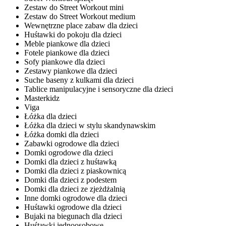
Zestaw do Street Workout mini
Zestaw do Street Workout medium
Wewnętrzne place zabaw dla dzieci
Huśtawki do pokoju dla dzieci
Meble piankowe dla dzieci
Fotele piankowe dla dzieci
Sofy piankowe dla dzieci
Zestawy piankowe dla dzieci
Suche baseny z kulkami dla dzieci
Tablice manipulacyjne i sensoryczne dla dzieci
Masterkidz
Viga
Łóżka dla dzieci
Łóżka dla dzieci w stylu skandynawskim
Łóżka domki dla dzieci
Zabawki ogrodowe dla dzieci
Domki ogrodowe dla dzieci
Domki dla dzieci z huśtawką
Domki dla dzieci z piaskownicą
Domki dla dzieci z podestem
Domki dla dzieci ze zjeżdżalnią
Inne domki ogrodowe dla dzieci
Huśtawki ogrodowe dla dzieci
Bujaki na biegunach dla dzieci
Huśtawki jednoosobowe