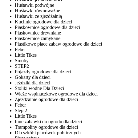
Huśtawki podwójne
Huśtawki równoważne
Huśtawki ze zjeżdżalnią
Kuchnie ogrodowe dla dzieci
Piaskownice ogrodowe dla dzieci
Piaskownice drewniane
Piaskownice zamykane
Plastikowe place zabaw ogrodowe dla dzieci
Feber
Little Tikes
Smoby
STEP2
Pojazdy ogrodowe dla dzieci
Gokarty dla dzieci
Jeździki dla dzieci
Stoliki wodne Dla Dzieci
Wieże wspinaczkowe ogrodowe dla dzieci
Zjeżdżalnie ogrodowe dla dzieci
Feber
Step 2
Little Tikes
Inne zabawki do ogrodu dla dzieci
Trampoliny ogrodowe dla dzieci
Dla szkół i placówek publicznych