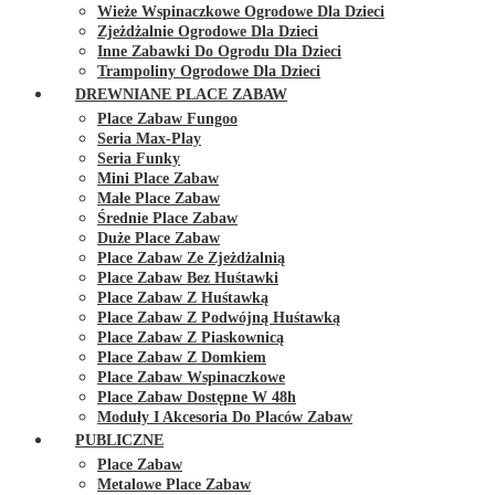
Wieże Wspinaczkowe Ogrodowe Dla Dzieci
Zjeżdżalnie Ogrodowe Dla Dzieci
Inne Zabawki Do Ogrodu Dla Dzieci
Trampoliny Ogrodowe Dla Dzieci
DREWNIANE PLACE ZABAW
Place Zabaw Fungoo
Seria Max-Play
Seria Funky
Mini Place Zabaw
Małe Place Zabaw
Średnie Place Zabaw
Duże Place Zabaw
Place Zabaw Ze Zjeżdżalnią
Place Zabaw Bez Huśtawki
Place Zabaw Z Huśtawką
Place Zabaw Z Podwójną Huśtawką
Place Zabaw Z Piaskownicą
Place Zabaw Z Domkiem
Place Zabaw Wspinaczkowe
Place Zabaw Dostępne W 48h
Moduły I Akcesoria Do Placów Zabaw
PUBLICZNE
Place Zabaw
Metalowe Place Zabaw