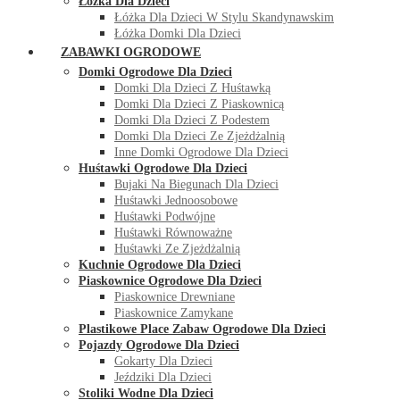
Łóżka Dla Dzieci
Łóżka Dla Dzieci W Stylu Skandynawskim
Łóżka Domki Dla Dzieci
ZABAWKI OGRODOWE
Domki Ogrodowe Dla Dzieci
Domki Dla Dzieci Z Huśtawką
Domki Dla Dzieci Z Piaskownicą
Domki Dla Dzieci Z Podestem
Domki Dla Dzieci Ze Zjeżdżalnią
Inne Domki Ogrodowe Dla Dzieci
Huśtawki Ogrodowe Dla Dzieci
Bujaki Na Biegunach Dla Dzieci
Huśtawki Jednoosobowe
Huśtawki Podwójne
Huśtawki Równoważne
Huśtawki Ze Zjeżdżalnią
Kuchnie Ogrodowe Dla Dzieci
Piaskownice Ogrodowe Dla Dzieci
Piaskownice Drewniane
Piaskownice Zamykane
Plastikowe Place Zabaw Ogrodowe Dla Dzieci
Pojazdy Ogrodowe Dla Dzieci
Gokarty Dla Dzieci
Jeździki Dla Dzieci
Stoliki Wodne Dla Dzieci