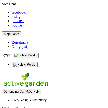
Śledź nas:
facebook
instagram
pinterest
google
Moje konto
Rejestracja
Zaloguj się
Język:
Polski
Polski
0
Shopping Cart
0,00 PLN
Twój koszyk jest pusty!