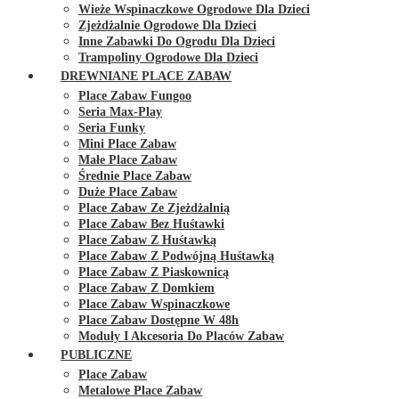
Wieże Wspinaczkowe Ogrodowe Dla Dzieci
Zjeżdżalnie Ogrodowe Dla Dzieci
Inne Zabawki Do Ogrodu Dla Dzieci
Trampoliny Ogrodowe Dla Dzieci
DREWNIANE PLACE ZABAW
Place Zabaw Fungoo
Seria Max-Play
Seria Funky
Mini Place Zabaw
Małe Place Zabaw
Średnie Place Zabaw
Duże Place Zabaw
Place Zabaw Ze Zjeżdżalnią
Place Zabaw Bez Huśtawki
Place Zabaw Z Huśtawką
Place Zabaw Z Podwójną Huśtawką
Place Zabaw Z Piaskownicą
Place Zabaw Z Domkiem
Place Zabaw Wspinaczkowe
Place Zabaw Dostępne W 48h
Moduły I Akcesoria Do Placów Zabaw
PUBLICZNE
Place Zabaw
Metalowe Place Zabaw