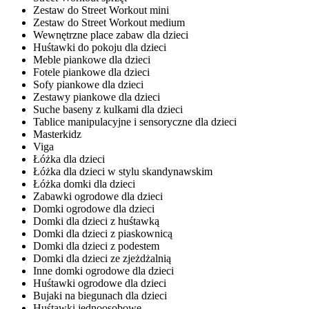
Zestaw do Street Workout mini
Zestaw do Street Workout medium
Wewnętrzne place zabaw dla dzieci
Huśtawki do pokoju dla dzieci
Meble piankowe dla dzieci
Fotele piankowe dla dzieci
Sofy piankowe dla dzieci
Zestawy piankowe dla dzieci
Suche baseny z kulkami dla dzieci
Tablice manipulacyjne i sensoryczne dla dzieci
Masterkidz
Viga
Łóżka dla dzieci
Łóżka dla dzieci w stylu skandynawskim
Łóżka domki dla dzieci
Zabawki ogrodowe dla dzieci
Domki ogrodowe dla dzieci
Domki dla dzieci z huśtawką
Domki dla dzieci z piaskownicą
Domki dla dzieci z podestem
Domki dla dzieci ze zjeżdżalnią
Inne domki ogrodowe dla dzieci
Huśtawki ogrodowe dla dzieci
Bujaki na biegunach dla dzieci
Huśtawki jednoosobowe