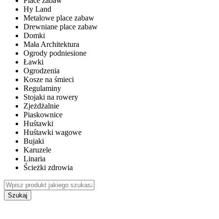
Place zabaw
Hy Land
Metalowe place zabaw
Drewniane place zabaw
Domki
Mała Architektura
Ogrody podniesione
Ławki
Ogrodzenia
Kosze na śmieci
Regulaminy
Stojaki na rowery
Zjeżdżalnie
Piaskownice
Huśtawki
Huśtawki wagowe
Bujaki
Karuzele
Linaria
Ścieżki zdrowia
Szukaj
WEWNĘTRZNE PLACE ZABAW