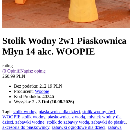
Stolik Wodny 2w1 Piaskownica
Młyn 14 akc. WOOPIE
rating
(0 Opinii)
Napisz opinię
260,99 PLN
Bez podatku:
212,19 PLN
Producent:
Woopie
Kod Produktu:
40246
Wysyłka:
2 - 3 Dni (10.08.2026)
Tagi:
stolik wodny
,
piaskownica dla dzieci
,
stolik wodny 2w1
,
WOOPIE stolik wodny
,
piaskownica z wodą
,
młynek wodny dla
dzieci
,
zabawki wodne
,
stolik do zabawy wodą
,
zabawki do piasku
,
akcesoria do piaskownicy
,
zabawki ogrodowe dla dzieci
,
zabawa