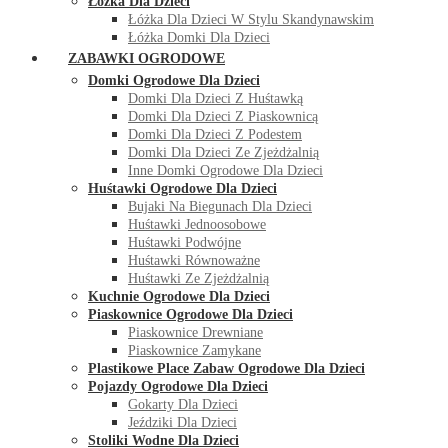
Łóżka Dla Dzieci
Łóżka Dla Dzieci W Stylu Skandynawskim
Łóżka Domki Dla Dzieci
ZABAWKI OGRODOWE
Domki Ogrodowe Dla Dzieci
Domki Dla Dzieci Z Huśtawką
Domki Dla Dzieci Z Piaskownicą
Domki Dla Dzieci Z Podestem
Domki Dla Dzieci Ze Zjeżdżalnią
Inne Domki Ogrodowe Dla Dzieci
Huśtawki Ogrodowe Dla Dzieci
Bujaki Na Biegunach Dla Dzieci
Huśtawki Jednoosobowe
Huśtawki Podwójne
Huśtawki Równoważne
Huśtawki Ze Zjeżdżalnią
Kuchnie Ogrodowe Dla Dzieci
Piaskownice Ogrodowe Dla Dzieci
Piaskownice Drewniane
Piaskownice Zamykane
Plastikowe Place Zabaw Ogrodowe Dla Dzieci
Pojazdy Ogrodowe Dla Dzieci
Gokarty Dla Dzieci
Jeździki Dla Dzieci
Stoliki Wodne Dla Dzieci