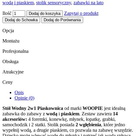
wodą i piaskiem
,
stolik sensoryczny
,
zabawki na lato
Ilość
Zapytaj o produkt
Dodaj do koszyka
Dodaj do Schowka
Dodaj do Porównania
Opcja
Montażu
Profesjonalna
Obsługa
Atrakcyjne
Ceny
Opis
Opinie (0)
Stół Wodny 2w1 Piaskownica
od marki
WOOPIE
jest idealną
zabawka do zabawy z
wodą
i
piaskiem
. Zestaw zawiera
14
akcesoriów:
4 foremki, konewkę, młynek, łopatkę, grabki,
samochodzik i 2 statki. Stolik posiada
2 wgłębienia
, które jedno
wypełnij wodą, a drugie piaskiem, co pozwala na zabawę wszędzie.
Dziecko może wlewać wodę do młynka i patrzeć jak woda spływa.