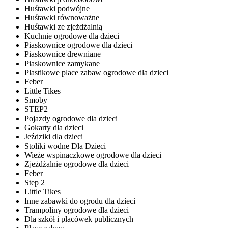
Huśtawki podwójne
Huśtawki równoważne
Huśtawki ze zjeżdżalnią
Kuchnie ogrodowe dla dzieci
Piaskownice ogrodowe dla dzieci
Piaskownice drewniane
Piaskownice zamykane
Plastikowe place zabaw ogrodowe dla dzieci
Feber
Little Tikes
Smoby
STEP2
Pojazdy ogrodowe dla dzieci
Gokarty dla dzieci
Jeździki dla dzieci
Stoliki wodne Dla Dzieci
Wieże wspinaczkowe ogrodowe dla dzieci
Zjeżdżalnie ogrodowe dla dzieci
Feber
Step 2
Little Tikes
Inne zabawki do ogrodu dla dzieci
Trampoliny ogrodowe dla dzieci
Dla szkół i placówek publicznych