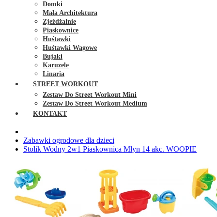
Domki
Mała Architektura
Zjeżdżalnie
Piaskownice
Huśtawki
Huśtawki Wagowe
Bujaki
Karuzele
Linaria
STREET WORKOUT
Zestaw Do Street Workout Mini
Zestaw Do Street Workout Medium
KONTAKT
Zabawki ogrodowe dla dzieci
Stolik Wodny 2w1 Piaskownica Młyn 14 akc. WOOPIE