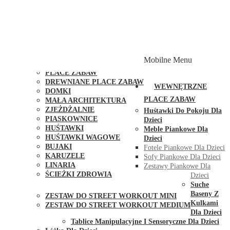
PLACE ZABAW Z PODWÓJNĄ HUŚTAWKĄ
PLACE ZABAW Z PIASKOWNICĄ
PLACE ZABAW Z DOMKIEM
PLACE ZABAW WSPINACZKOWE
PLACE ZABAW DOSTĘPNE W 48H
MODUŁY I AKCESORIA DO PLACÓW ZABAW
Mobilne Menu
PUBLICZNE
PLACE ZABAW
DREWNIANE PLACE ZABAW
WEWNĘTRZNE
DOMKI
PLACE ZABAW
MAŁA ARCHITEKTURA
ZJEŻDŻALNIE
Huśtawki Do Pokoju Dla
PIASKOWNICE
Dzieci
HUŚTAWKI
Meble Piankowe Dla
HUŚTAWKI WAGOWE
Dzieci
BUJAKI
Fotele Piankowe Dla Dzieci
KARUZELE
Sofy Piankowe Dla Dzieci
LINARIA
Zestawy Piankowe Dla
ŚCIEŻKI ZDROWIA
Dzieci
STREET WORKOUT
Suche
Baseny Z
ZESTAW DO STREET WORKOUT MINI
Kulkami
ZESTAW DO STREET WORKOUT MEDIUM
Dla Dzieci
KONTAKT
Tablice Manipulacyjne I Sensoryczne Dla Dzieci