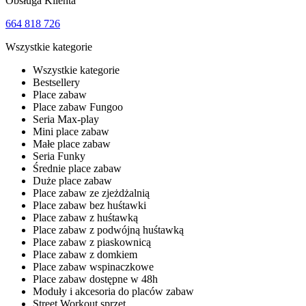
Obsługa Klienta
664 818 726
Wszystkie kategorie
Wszystkie kategorie
Bestsellery
Place zabaw
Place zabaw Fungoo
Seria Max-play
Mini place zabaw
Małe place zabaw
Seria Funky
Średnie place zabaw
Duże place zabaw
Place zabaw ze zjeżdżalnią
Place zabaw bez huśtawki
Place zabaw z huśtawką
Place zabaw z podwójną huśtawką
Place zabaw z piaskownicą
Place zabaw z domkiem
Place zabaw wspinaczkowe
Place zabaw dostępne w 48h
Moduły i akcesoria do placów zabaw
Street Workout sprzęt