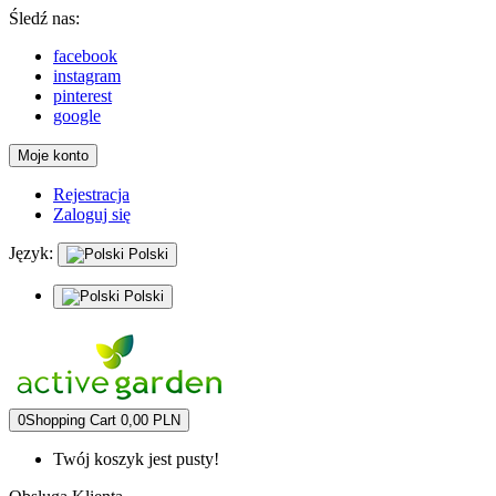
Śledź nas:
facebook
instagram
pinterest
google
Moje konto
Rejestracja
Zaloguj się
Język:
Polski
Polski
0
Shopping Cart
0,00 PLN
Twój koszyk jest pusty!