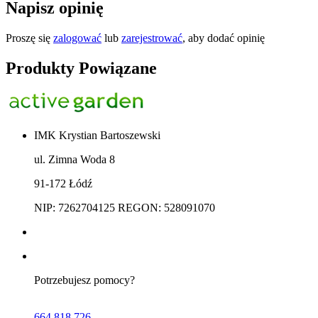
Napisz opinię
Proszę się
zalogować
lub
zarejestrować
, aby dodać opinię
Produkty Powiązane
IMK Krystian Bartoszewski
ul. Zimna Woda 8
91-172 Łódź
NIP: 7262704125 REGON: 528091070
Potrzebujesz pomocy?
664 818 726