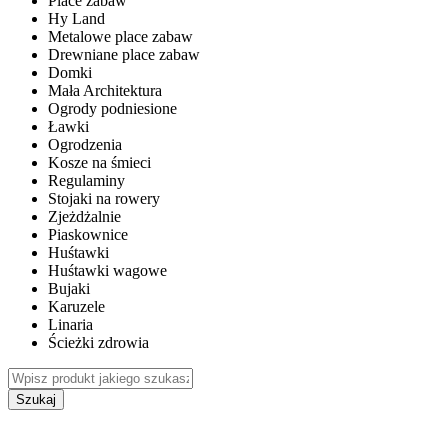
Place zabaw
Hy Land
Metalowe place zabaw
Drewniane place zabaw
Domki
Mała Architektura
Ogrody podniesione
Ławki
Ogrodzenia
Kosze na śmieci
Regulaminy
Stojaki na rowery
Zjeżdżalnie
Piaskownice
Huśtawki
Huśtawki wagowe
Bujaki
Karuzele
Linaria
Ścieżki zdrowia
Szukaj
WEWNĘTRZNE PLACE ZABAW