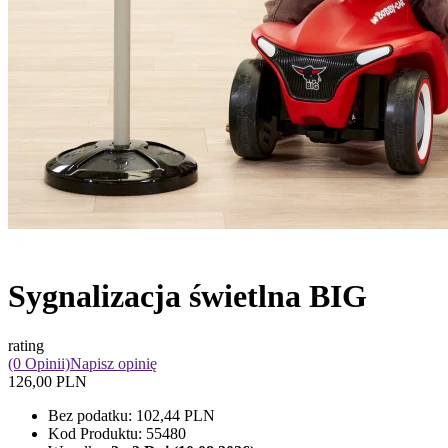
Sygnalizacja świetlna BIG
rating
(0 Opinii)
Napisz opinię
126,00 PLN
Bez podatku:
102,44 PLN
Kod Produktu:
55480