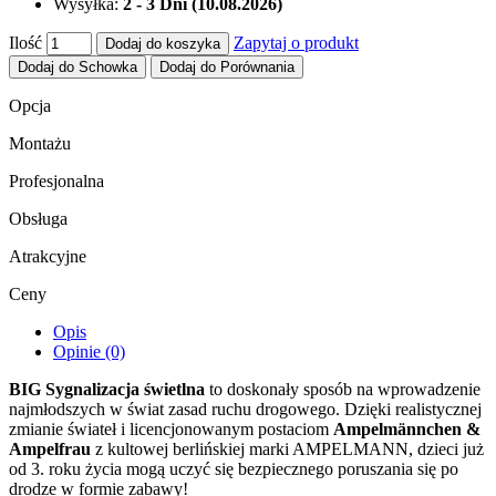
Wysyłka:
2 - 3 Dni (10.08.2026)
Ilość
Zapytaj o produkt
Dodaj do koszyka
Dodaj do Schowka
Dodaj do Porównania
Opcja
Montażu
Profesjonalna
Obsługa
Atrakcyjne
Ceny
Opis
Opinie (0)
BIG Sygnalizacja świetlna
to doskonały sposób na wprowadzenie
najmłodszych w świat zasad ruchu drogowego. Dzięki realistycznej
zmianie świateł i licencjonowanym postaciom
Ampelmännchen &
Ampelfrau
z kultowej berlińskiej marki AMPELMANN, dzieci już
od 3. roku życia mogą uczyć się bezpiecznego poruszania się po
drodze w formie zabawy!