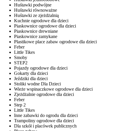
Huśtawki podwójne
Huśtawki równoważne
Huśtawki ze zjeżdżalnią
Kuchnie ogrodowe dla dzieci
Piaskownice ogrodowe dla dzieci
Piaskownice drewniane
Piaskownice zamykane
Plastikowe place zabaw ogrodowe dla dzieci
Feber
Little Tikes
Smoby
STEP2
Pojazdy ogrodowe dla dzieci
Gokarty dla dzieci
Jeździki dla dzieci
Stoliki wodne Dla Dzieci
Wieże wspinaczkowe ogrodowe dla dzieci
Zjeżdżalnie ogrodowe dla dzieci
Feber
Step 2
Little Tikes
Inne zabawki do ogrodu dla dzieci
Trampoliny ogrodowe dla dzieci
Dla szkół i placówek publicznych