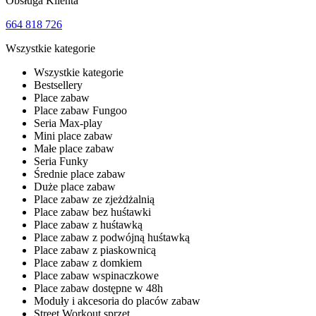
Obsługa Klienta
664 818 726
Wszystkie kategorie
Wszystkie kategorie
Bestsellery
Place zabaw
Place zabaw Fungoo
Seria Max-play
Mini place zabaw
Małe place zabaw
Seria Funky
Średnie place zabaw
Duże place zabaw
Place zabaw ze zjeżdżalnią
Place zabaw bez huśtawki
Place zabaw z huśtawką
Place zabaw z podwójną huśtawką
Place zabaw z piaskownicą
Place zabaw z domkiem
Place zabaw wspinaczkowe
Place zabaw dostępne w 48h
Moduły i akcesoria do placów zabaw
Street Workout sprzęt