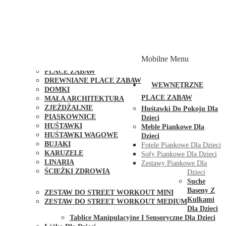
PLACE ZABAW Z PODWÓJNĄ HUŚTAWKĄ
PLACE ZABAW Z PIASKOWNICĄ
PLACE ZABAW Z DOMKIEM
PLACE ZABAW WSPINACZKOWE
PLACE ZABAW DOSTĘPNE W 48H
MODUŁY I AKCESORIA DO PLACÓW ZABAW
Mobilne Menu
PUBLICZNE
PLACE ZABAW
DREWNIANE PLACE ZABAW
WEWNĘTRZNE
DOMKI
PLACE ZABAW
MAŁA ARCHITEKTURA
ZJEŻDŻALNIE
Huśtawki Do Pokoju Dla
PIASKOWNICE
Dzieci
HUŚTAWKI
Meble Piankowe Dla
HUŚTAWKI WAGOWE
Dzieci
BUJAKI
Fotele Piankowe Dla Dzieci
KARUZELE
Sofy Piankowe Dla Dzieci
LINARIA
Zestawy Piankowe Dla
ŚCIEŻKI ZDROWIA
Dzieci
STREET WORKOUT
Suche
Baseny Z
ZESTAW DO STREET WORKOUT MINI
Kulkami
ZESTAW DO STREET WORKOUT MEDIUM
Dla Dzieci
KONTAKT
Tablice Manipulacyjne I Sensoryczne Dla Dzieci