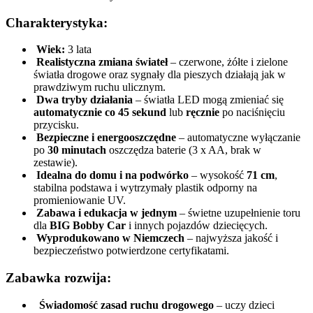
Charakterystyka:
Wiek:
3 lata
Realistyczna zmiana świateł
– czerwone, żółte i zielone
światła drogowe oraz sygnały dla pieszych działają jak w
prawdziwym ruchu ulicznym.
Dwa tryby działania
– światła LED mogą zmieniać się
automatycznie co 45 sekund
lub
ręcznie
po naciśnięciu
przycisku.
Bezpieczne i energooszczędne
– automatyczne wyłączanie
po
30 minutach
oszczędza baterie (3 x AA, brak w
zestawie).
Idealna do domu i na podwórko
– wysokość
71 cm
,
stabilna podstawa i wytrzymały plastik odporny na
promieniowanie UV.
Zabawa i edukacja w jednym
– świetne uzupełnienie toru
dla
BIG Bobby Car
i innych pojazdów dziecięcych.
Wyprodukowano w Niemczech
– najwyższa jakość i
bezpieczeństwo potwierdzone certyfikatami.
Zabawka rozwija:
Świadomość zasad ruchu drogowego
– uczy dzieci