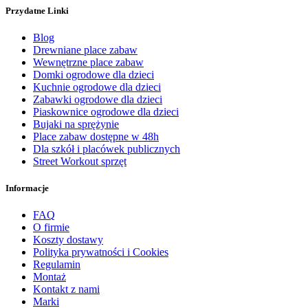
Przydatne Linki
Blog
Drewniane place zabaw
Wewnętrzne place zabaw
Domki ogrodowe dla dzieci
Kuchnie ogrodowe dla dzieci
Zabawki ogrodowe dla dzieci
Piaskownice ogrodowe dla dzieci
Bujaki na sprężynie
Place zabaw dostępne w 48h
Dla szkół i placówek publicznych
Street Workout sprzęt
Informacje
FAQ
O firmie
Koszty dostawy
Polityka prywatności i Cookies
Regulamin
Montaż
Kontakt z nami
Marki