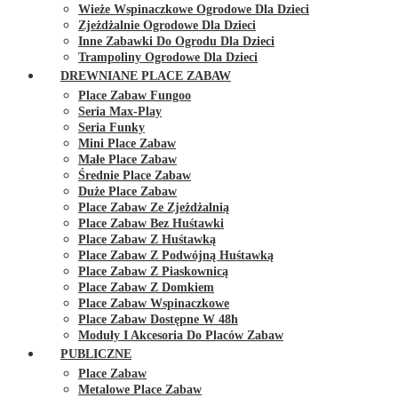
Wieże Wspinaczkowe Ogrodowe Dla Dzieci
Zjeżdżalnie Ogrodowe Dla Dzieci
Inne Zabawki Do Ogrodu Dla Dzieci
Trampoliny Ogrodowe Dla Dzieci
DREWNIANE PLACE ZABAW
Place Zabaw Fungoo
Seria Max-Play
Seria Funky
Mini Place Zabaw
Małe Place Zabaw
Średnie Place Zabaw
Duże Place Zabaw
Place Zabaw Ze Zjeżdżalnią
Place Zabaw Bez Huśtawki
Place Zabaw Z Huśtawką
Place Zabaw Z Podwójną Huśtawką
Place Zabaw Z Piaskownicą
Place Zabaw Z Domkiem
Place Zabaw Wspinaczkowe
Place Zabaw Dostępne W 48h
Moduły I Akcesoria Do Placów Zabaw
PUBLICZNE
Place Zabaw
Metalowe Place Zabaw