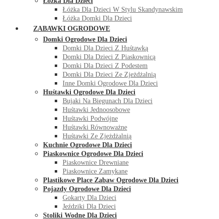
Łóżka Dla Dzieci
Łóżka Dla Dzieci W Stylu Skandynawskim
Łóżka Domki Dla Dzieci
ZABAWKI OGRODOWE
Domki Ogrodowe Dla Dzieci
Domki Dla Dzieci Z Huśtawką
Domki Dla Dzieci Z Piaskownicą
Domki Dla Dzieci Z Podestem
Domki Dla Dzieci Ze Zjeżdżalnią
Inne Domki Ogrodowe Dla Dzieci
Huśtawki Ogrodowe Dla Dzieci
Bujaki Na Biegunach Dla Dzieci
Huśtawki Jednoosobowe
Huśtawki Podwójne
Huśtawki Równoważne
Huśtawki Ze Zjeżdżalnią
Kuchnie Ogrodowe Dla Dzieci
Piaskownice Ogrodowe Dla Dzieci
Piaskownice Drewniane
Piaskownice Zamykane
Plastikowe Place Zabaw Ogrodowe Dla Dzieci
Pojazdy Ogrodowe Dla Dzieci
Gokarty Dla Dzieci
Jeździki Dla Dzieci
Stoliki Wodne Dla Dzieci