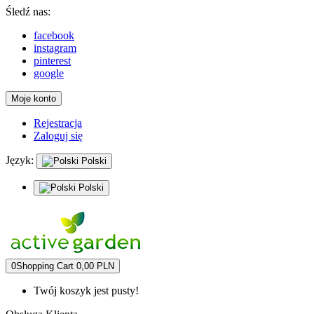
Śledź nas:
facebook
instagram
pinterest
google
Moje konto
Rejestracja
Zaloguj się
Język:
Polski
Polski
0
Shopping Cart
0,00 PLN
Twój koszyk jest pusty!