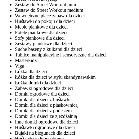
Zestaw do Street Workout mini
Zestaw do Street Workout medium
Wewnętrzne place zabaw dla dzieci
Huśtawki do pokoju dla dzieci
Meble piankowe dla dzieci
Fotele piankowe dla dzieci
Sofy piankowe dla dzieci
Zestawy piankowe dla dzieci
Suche baseny z kulkami dla dzieci
Tablice manipulacyjne i sensoryczne dla dzieci
Masterkidz
Viga
Łóżka dla dzieci
Łóżka dla dzieci w stylu skandynawskim
Łóżka domki dla dzieci
Zabawki ogrodowe dla dzieci
Domki ogrodowe dla dzieci
Domki dla dzieci z huśtawką
Domki dla dzieci z piaskownicą
Domki dla dzieci z podestem
Domki dla dzieci ze zjeżdżalnią
Inne domki ogrodowe dla dzieci
Huśtawki ogrodowe dla dzieci
Bujaki na biegunach dla dzieci
Huśtawki jednoosobowe