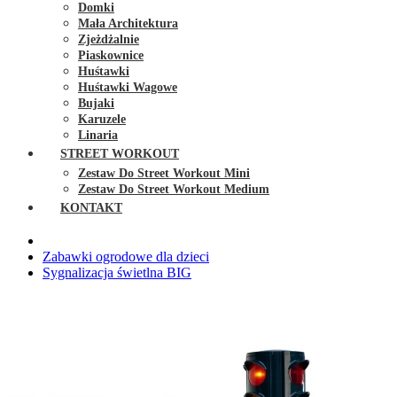
Domki
Mała Architektura
Zjeżdżalnie
Piaskownice
Huśtawki
Huśtawki Wagowe
Bujaki
Karuzele
Linaria
STREET WORKOUT
Zestaw Do Street Workout Mini
Zestaw Do Street Workout Medium
KONTAKT
Zabawki ogrodowe dla dzieci
Sygnalizacja świetlna BIG