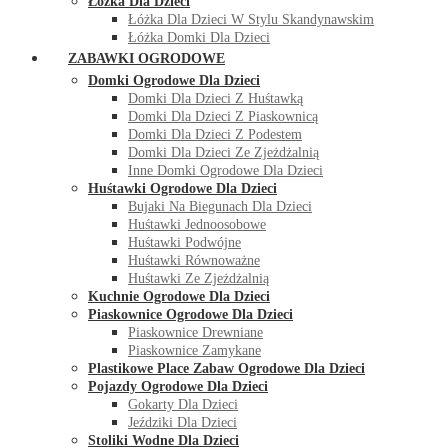
Łóżka Dla Dzieci
Łóżka Dla Dzieci W Stylu Skandynawskim
Łóżka Domki Dla Dzieci
ZABAWKI OGRODOWE
Domki Ogrodowe Dla Dzieci
Domki Dla Dzieci Z Huśtawką
Domki Dla Dzieci Z Piaskownicą
Domki Dla Dzieci Z Podestem
Domki Dla Dzieci Ze Zjeżdżalnią
Inne Domki Ogrodowe Dla Dzieci
Huśtawki Ogrodowe Dla Dzieci
Bujaki Na Biegunach Dla Dzieci
Huśtawki Jednoosobowe
Huśtawki Podwójne
Huśtawki Równoważne
Huśtawki Ze Zjeżdżalnią
Kuchnie Ogrodowe Dla Dzieci
Piaskownice Ogrodowe Dla Dzieci
Piaskownice Drewniane
Piaskownice Zamykane
Plastikowe Place Zabaw Ogrodowe Dla Dzieci
Pojazdy Ogrodowe Dla Dzieci
Gokarty Dla Dzieci
Jeździki Dla Dzieci
Stoliki Wodne Dla Dzieci