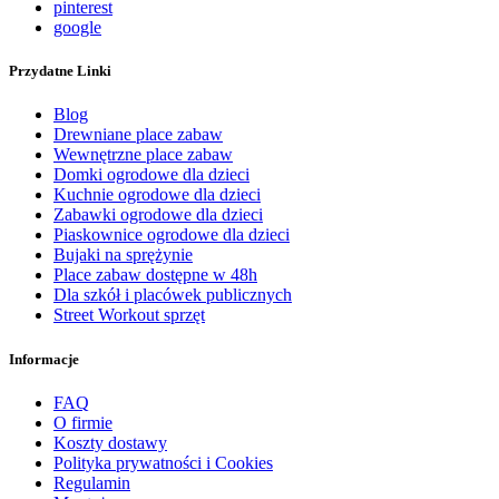
pinterest
google
Przydatne Linki
Blog
Drewniane place zabaw
Wewnętrzne place zabaw
Domki ogrodowe dla dzieci
Kuchnie ogrodowe dla dzieci
Zabawki ogrodowe dla dzieci
Piaskownice ogrodowe dla dzieci
Bujaki na sprężynie
Place zabaw dostępne w 48h
Dla szkół i placówek publicznych
Street Workout sprzęt
Informacje
FAQ
O firmie
Koszty dostawy
Polityka prywatności i Cookies
Regulamin