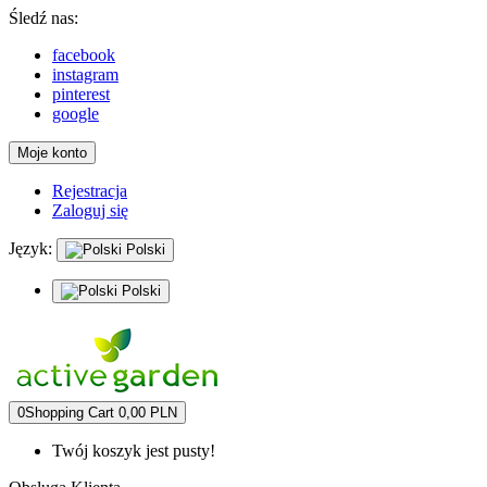
Śledź nas:
facebook
instagram
pinterest
google
Moje konto
Rejestracja
Zaloguj się
Język:
Polski
Polski
0
Shopping Cart
0,00 PLN
Twój koszyk jest pusty!