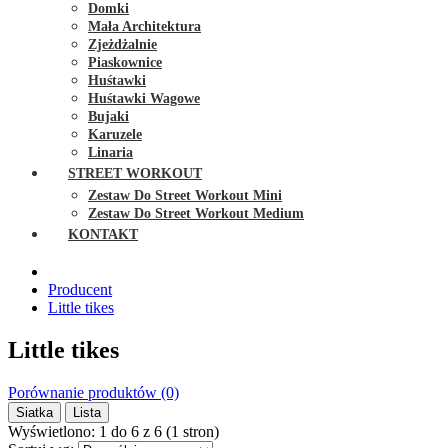
Domki
Mała Architektura
Zjeżdżalnie
Piaskownice
Huśtawki
Huśtawki Wagowe
Bujaki
Karuzele
Linaria
STREET WORKOUT
Zestaw Do Street Workout Mini
Zestaw Do Street Workout Medium
KONTAKT
Producent
Little tikes
Little tikes
Porównanie produktów (0)
Siatka
Lista
Wyświetlono: 1 do 6 z 6 (1 stron)