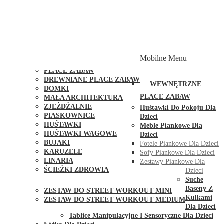
PLACE ZABAW Z PODWÓJNĄ HUŚTAWKĄ
PLACE ZABAW Z PIASKOWNICĄ
PLACE ZABAW Z DOMKIEM
PLACE ZABAW WSPINACZKOWE
PLACE ZABAW DOSTĘPNE W 48H
MODUŁY I AKCESORIA DO PLACÓW ZABAW
Mobilne Menu
PUBLICZNE
PLACE ZABAW
DREWNIANE PLACE ZABAW
WEWNĘTRZNE
DOMKI
PLACE ZABAW
MAŁA ARCHITEKTURA
ZJEŻDŻALNIE
Huśtawki Do Pokoju Dla
PIASKOWNICE
Dzieci
HUŚTAWKI
Meble Piankowe Dla
HUŚTAWKI WAGOWE
Dzieci
BUJAKI
Fotele Piankowe Dla Dzieci
KARUZELE
Sofy Piankowe Dla Dzieci
LINARIA
Zestawy Piankowe Dla
ŚCIEŻKI ZDROWIA
Dzieci
STREET WORKOUT
Suche
Baseny Z
ZESTAW DO STREET WORKOUT MINI
Kulkami
ZESTAW DO STREET WORKOUT MEDIUM
Dla Dzieci
KONTAKT
Tablice Manipulacyjne I Sensoryczne Dla Dzieci