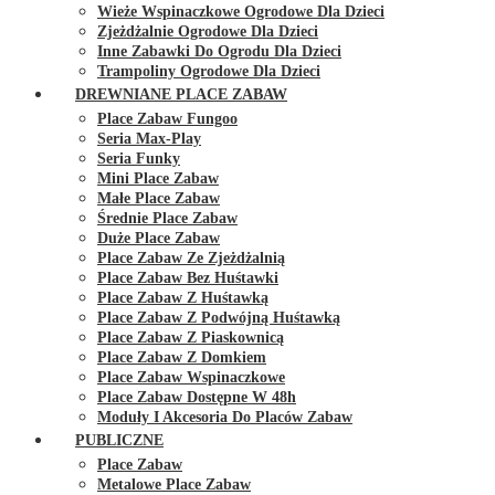
Wieże Wspinaczkowe Ogrodowe Dla Dzieci
Zjeżdżalnie Ogrodowe Dla Dzieci
Inne Zabawki Do Ogrodu Dla Dzieci
Trampoliny Ogrodowe Dla Dzieci
DREWNIANE PLACE ZABAW
Place Zabaw Fungoo
Seria Max-Play
Seria Funky
Mini Place Zabaw
Małe Place Zabaw
Średnie Place Zabaw
Duże Place Zabaw
Place Zabaw Ze Zjeżdżalnią
Place Zabaw Bez Huśtawki
Place Zabaw Z Huśtawką
Place Zabaw Z Podwójną Huśtawką
Place Zabaw Z Piaskownicą
Place Zabaw Z Domkiem
Place Zabaw Wspinaczkowe
Place Zabaw Dostępne W 48h
Moduły I Akcesoria Do Placów Zabaw
PUBLICZNE
Place Zabaw
Metalowe Place Zabaw