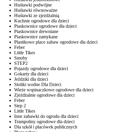
Huśtawki podwójne
Huśtawki równoważne
Huśtawki ze zjeżdżalnią
Kuchnie ogrodowe dla dzieci
Piaskownice ogrodowe dla dzieci
Piaskownice drewniane
Piaskownice zamykane
Plastikowe place zabaw ogrodowe dla dzieci
Feber
Little Tikes
Smoby
STEP2
Pojazdy ogrodowe dla dzieci
Gokarty dla dzieci
Jeździki dla dzieci
Stoliki wodne Dla Dzieci
Wieże wspinaczkowe ogrodowe dla dzieci
Zjeżdżalnie ogrodowe dla dzieci
Feber
Step 2
Little Tikes
Inne zabawki do ogrodu dla dzieci
Trampoliny ogrodowe dla dzieci
Dla szkół i placówek publicznych