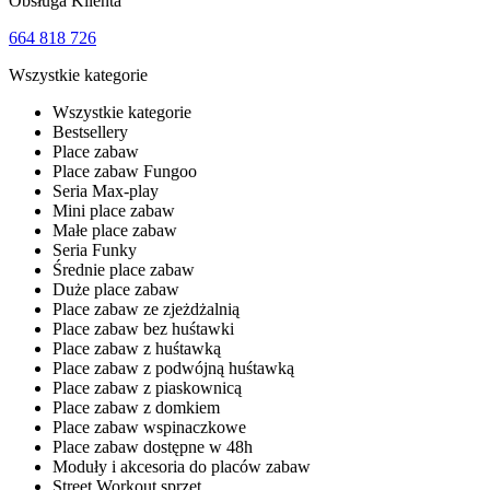
Obsługa Klienta
664 818 726
Wszystkie kategorie
Wszystkie kategorie
Bestsellery
Place zabaw
Place zabaw Fungoo
Seria Max-play
Mini place zabaw
Małe place zabaw
Seria Funky
Średnie place zabaw
Duże place zabaw
Place zabaw ze zjeżdżalnią
Place zabaw bez huśtawki
Place zabaw z huśtawką
Place zabaw z podwójną huśtawką
Place zabaw z piaskownicą
Place zabaw z domkiem
Place zabaw wspinaczkowe
Place zabaw dostępne w 48h
Moduły i akcesoria do placów zabaw
Street Workout sprzęt