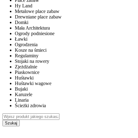
Place zabaw
Hy Land
Metalowe place zabaw
Drewniane place zabaw
Domki
Mała Architektura
Ogrody podniesione
Ławki
Ogrodzenia
Kosze na śmieci
Regulaminy
Stojaki na rowery
Zjeżdżalnie
Piaskownice
Huśtawki
Huśtawki wagowe
Bujaki
Karuzele
Linaria
Ścieżki zdrowia
Szukaj
WEWNĘTRZNE PLACE ZABAW