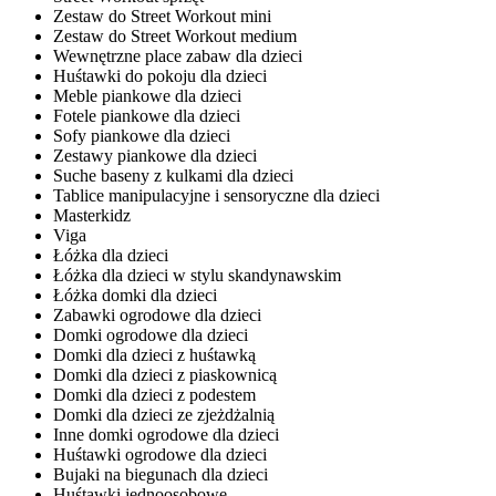
Zestaw do Street Workout mini
Zestaw do Street Workout medium
Wewnętrzne place zabaw dla dzieci
Huśtawki do pokoju dla dzieci
Meble piankowe dla dzieci
Fotele piankowe dla dzieci
Sofy piankowe dla dzieci
Zestawy piankowe dla dzieci
Suche baseny z kulkami dla dzieci
Tablice manipulacyjne i sensoryczne dla dzieci
Masterkidz
Viga
Łóżka dla dzieci
Łóżka dla dzieci w stylu skandynawskim
Łóżka domki dla dzieci
Zabawki ogrodowe dla dzieci
Domki ogrodowe dla dzieci
Domki dla dzieci z huśtawką
Domki dla dzieci z piaskownicą
Domki dla dzieci z podestem
Domki dla dzieci ze zjeżdżalnią
Inne domki ogrodowe dla dzieci
Huśtawki ogrodowe dla dzieci
Bujaki na biegunach dla dzieci
Huśtawki jednoosobowe