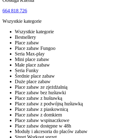
Obsługa Klienta
664 818 726
Wszystkie kategorie
Wszystkie kategorie
Bestsellery
Place zabaw
Place zabaw Fungoo
Seria Max-play
Mini place zabaw
Małe place zabaw
Seria Funky
Średnie place zabaw
Duże place zabaw
Place zabaw ze zjeżdżalnią
Place zabaw bez huśtawki
Place zabaw z huśtawką
Place zabaw z podwójną huśtawką
Place zabaw z piaskownicą
Place zabaw z domkiem
Place zabaw wspinaczkowe
Place zabaw dostępne w 48h
Moduły i akcesoria do placów zabaw
Street Workout sprzęt