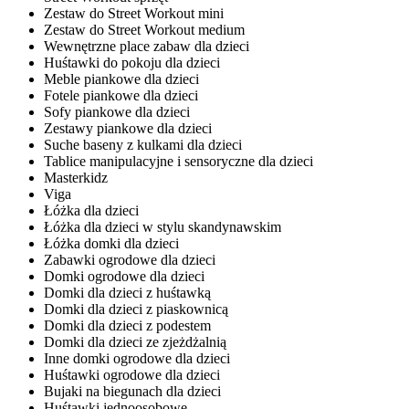
Zestaw do Street Workout mini
Zestaw do Street Workout medium
Wewnętrzne place zabaw dla dzieci
Huśtawki do pokoju dla dzieci
Meble piankowe dla dzieci
Fotele piankowe dla dzieci
Sofy piankowe dla dzieci
Zestawy piankowe dla dzieci
Suche baseny z kulkami dla dzieci
Tablice manipulacyjne i sensoryczne dla dzieci
Masterkidz
Viga
Łóżka dla dzieci
Łóżka dla dzieci w stylu skandynawskim
Łóżka domki dla dzieci
Zabawki ogrodowe dla dzieci
Domki ogrodowe dla dzieci
Domki dla dzieci z huśtawką
Domki dla dzieci z piaskownicą
Domki dla dzieci z podestem
Domki dla dzieci ze zjeżdżalnią
Inne domki ogrodowe dla dzieci
Huśtawki ogrodowe dla dzieci
Bujaki na biegunach dla dzieci
Huśtawki jednoosobowe