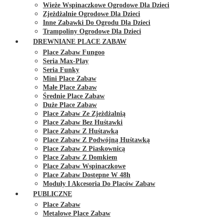
Wieże Wspinaczkowe Ogrodowe Dla Dzieci
Zjeżdżalnie Ogrodowe Dla Dzieci
Inne Zabawki Do Ogrodu Dla Dzieci
Trampoliny Ogrodowe Dla Dzieci
DREWNIANE PLACE ZABAW
Place Zabaw Fungoo
Seria Max-Play
Seria Funky
Mini Place Zabaw
Małe Place Zabaw
Średnie Place Zabaw
Duże Place Zabaw
Place Zabaw Ze Zjeżdżalnią
Place Zabaw Bez Huśtawki
Place Zabaw Z Huśtawką
Place Zabaw Z Podwójną Huśtawką
Place Zabaw Z Piaskownicą
Place Zabaw Z Domkiem
Place Zabaw Wspinaczkowe
Place Zabaw Dostępne W 48h
Moduły I Akcesoria Do Placów Zabaw
PUBLICZNE
Place Zabaw
Metalowe Place Zabaw