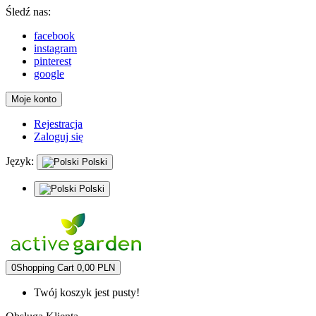
Śledź nas:
facebook
instagram
pinterest
google
Moje konto
Rejestracja
Zaloguj się
Język:
Polski
Polski
0
Shopping Cart
0,00 PLN
Twój koszyk jest pusty!