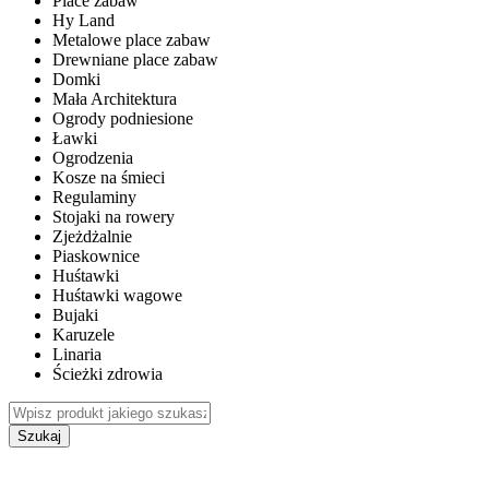
Place zabaw
Hy Land
Metalowe place zabaw
Drewniane place zabaw
Domki
Mała Architektura
Ogrody podniesione
Ławki
Ogrodzenia
Kosze na śmieci
Regulaminy
Stojaki na rowery
Zjeżdżalnie
Piaskownice
Huśtawki
Huśtawki wagowe
Bujaki
Karuzele
Linaria
Ścieżki zdrowia
Szukaj
WEWNĘTRZNE PLACE ZABAW