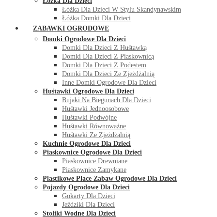
Łóżka Dla Dzieci
Łóżka Dla Dzieci W Stylu Skandynawskim
Łóżka Domki Dla Dzieci
ZABAWKI OGRODOWE
Domki Ogrodowe Dla Dzieci
Domki Dla Dzieci Z Huśtawką
Domki Dla Dzieci Z Piaskownicą
Domki Dla Dzieci Z Podestem
Domki Dla Dzieci Ze Zjeżdżalnią
Inne Domki Ogrodowe Dla Dzieci
Huśtawki Ogrodowe Dla Dzieci
Bujaki Na Biegunach Dla Dzieci
Huśtawki Jednoosobowe
Huśtawki Podwójne
Huśtawki Równoważne
Huśtawki Ze Zjeżdżalnią
Kuchnie Ogrodowe Dla Dzieci
Piaskownice Ogrodowe Dla Dzieci
Piaskownice Drewniane
Piaskownice Zamykane
Plastikowe Place Zabaw Ogrodowe Dla Dzieci
Pojazdy Ogrodowe Dla Dzieci
Gokarty Dla Dzieci
Jeździki Dla Dzieci
Stoliki Wodne Dla Dzieci