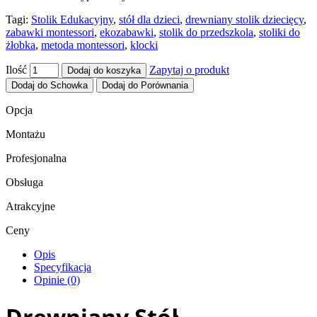
Tagi:
Stolik Edukacyjny
,
stół dla dzieci
,
drewniany stolik dziecięcy
,
zabawki montessori
,
ekozabawki
,
stolik do przedszkola
,
stoliki do
żłobka
,
metoda montessori
,
klocki
Ilość
Zapytaj o produkt
Dodaj do koszyka
Dodaj do Schowka
Dodaj do Porównania
Opcja
Montażu
Profesjonalna
Obsługa
Atrakcyjne
Ceny
Opis
Specyfikacja
Opinie (0)
Drewniany Stół