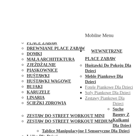
PLACE ZABAW Z PODWÓJNĄ HUŚTAWKĄ
PLACE ZABAW Z PIASKOWNICĄ
PLACE ZABAW Z DOMKIEM
PLACE ZABAW WSPINACZKOWE
PLACE ZABAW DOSTĘPNE W 48H
MODUŁY I AKCESORIA DO PLACÓW ZABAW
Mobilne Menu
PUBLICZNE
PLACE ZABAW
DREWNIANE PLACE ZABAW
WEWNĘTRZNE
DOMKI
PLACE ZABAW
MAŁA ARCHITEKTURA
ZJEŻDŻALNIE
Huśtawki Do Pokoju Dla
PIASKOWNICE
Dzieci
HUŚTAWKI
Meble Piankowe Dla
HUŚTAWKI WAGOWE
Dzieci
BUJAKI
Fotele Piankowe Dla Dzieci
KARUZELE
Sofy Piankowe Dla Dzieci
LINARIA
Zestawy Piankowe Dla
ŚCIEŻKI ZDROWIA
Dzieci
STREET WORKOUT
Suche
Baseny Z
ZESTAW DO STREET WORKOUT MINI
Kulkami
ZESTAW DO STREET WORKOUT MEDIUM
Dla Dzieci
KONTAKT
Tablice Manipulacyjne I Sensoryczne Dla Dzieci