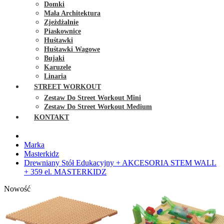
Domki
Mała Architektura
Zjeżdżalnie
Piaskownice
Huśtawki
Huśtawki Wagowe
Bujaki
Karuzele
Linaria
STREET WORKOUT
Zestaw Do Street Workout Mini
Zestaw Do Street Workout Medium
KONTAKT
Marka
Masterkidz
Drewniany Stół Edukacyjny + AKCESORIA STEM WALL
+ 359 el. MASTERKIDZ
Nowość