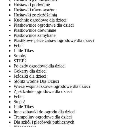
Huśtawki podwójne
Huśtawki równoważne
Huśtawki ze zjeżdżalnią
Kuchnie ogrodowe dla dzieci
Piaskownice ogrodowe dla dzieci
Piaskownice drewniane
Piaskownice zamykane
Plastikowe place zabaw ogrodowe dla dzieci
Feber
Little Tikes
Smoby
STEP2
Pojazdy ogrodowe dla dzieci
Gokarty dla dzieci
Jeździki dla dzieci
Stoliki wodne Dla Dzieci
Wieże wspinaczkowe ogrodowe dla dzieci
Zjeżdżalnie ogrodowe dla dzieci
Feber
Step 2
Little Tikes
Inne zabawki do ogrodu dla dzieci
Trampoliny ogrodowe dla dzieci
Dla szkół i placówek publicznych