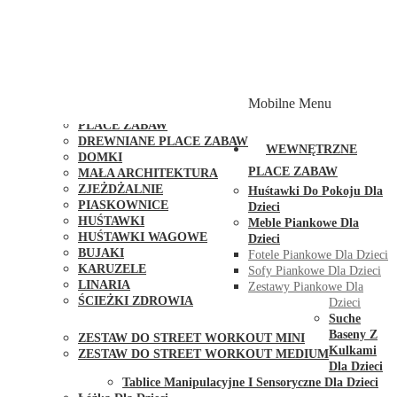
PLACE ZABAW Z PODWÓJNĄ HUŚTAWKĄ
PLACE ZABAW Z PIASKOWNICĄ
PLACE ZABAW Z DOMKIEM
PLACE ZABAW WSPINACZKOWE
PLACE ZABAW DOSTĘPNE W 48H
MODUŁY I AKCESORIA DO PLACÓW ZABAW
Mobilne Menu
PUBLICZNE
PLACE ZABAW
DREWNIANE PLACE ZABAW
WEWNĘTRZNE
DOMKI
PLACE ZABAW
MAŁA ARCHITEKTURA
ZJEŻDŻALNIE
Huśtawki Do Pokoju Dla
PIASKOWNICE
Dzieci
HUŚTAWKI
Meble Piankowe Dla
HUŚTAWKI WAGOWE
Dzieci
BUJAKI
Fotele Piankowe Dla Dzieci
KARUZELE
Sofy Piankowe Dla Dzieci
LINARIA
Zestawy Piankowe Dla
ŚCIEŻKI ZDROWIA
Dzieci
STREET WORKOUT
Suche
Baseny Z
ZESTAW DO STREET WORKOUT MINI
Kulkami
ZESTAW DO STREET WORKOUT MEDIUM
Dla Dzieci
KONTAKT
Tablice Manipulacyjne I Sensoryczne Dla Dzieci