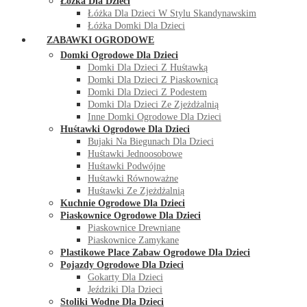
Łóżka Dla Dzieci
Łóżka Dla Dzieci W Stylu Skandynawskim
Łóżka Domki Dla Dzieci
ZABAWKI OGRODOWE
Domki Ogrodowe Dla Dzieci
Domki Dla Dzieci Z Huśtawką
Domki Dla Dzieci Z Piaskownicą
Domki Dla Dzieci Z Podestem
Domki Dla Dzieci Ze Zjeżdżalnią
Inne Domki Ogrodowe Dla Dzieci
Huśtawki Ogrodowe Dla Dzieci
Bujaki Na Biegunach Dla Dzieci
Huśtawki Jednoosobowe
Huśtawki Podwójne
Huśtawki Równoważne
Huśtawki Ze Zjeżdżalnią
Kuchnie Ogrodowe Dla Dzieci
Piaskownice Ogrodowe Dla Dzieci
Piaskownice Drewniane
Piaskownice Zamykane
Plastikowe Place Zabaw Ogrodowe Dla Dzieci
Pojazdy Ogrodowe Dla Dzieci
Gokarty Dla Dzieci
Jeździki Dla Dzieci
Stoliki Wodne Dla Dzieci