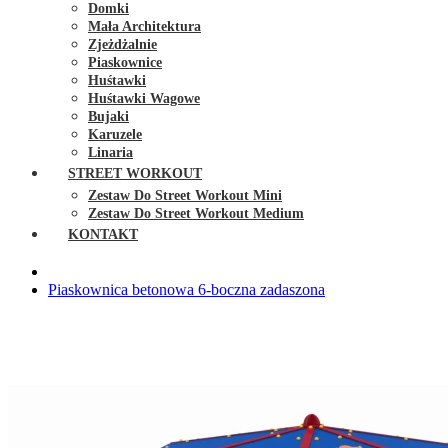
Domki
Mała Architektura
Zjeżdżalnie
Piaskownice
Huśtawki
Huśtawki Wagowe
Bujaki
Karuzele
Linaria
STREET WORKOUT
Zestaw Do Street Workout Mini
Zestaw Do Street Workout Medium
KONTAKT
Piaskownica betonowa 6-boczna zadaszona