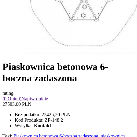
Piaskownica betonowa 6-
boczna zadaszona
rating
(0 Opinii)
Napisz opinię
27583,00 PLN
Bez podatku:
22425,20 PLN
Kod Produktu:
ZP-148.2
Wysyłka:
Kontakt
Tagi:
Piaskownica betonowa 6-boczna zadaszona
,
piaskownica