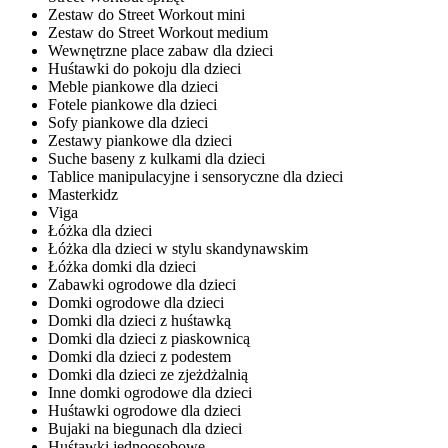
Zestaw do Street Workout mini
Zestaw do Street Workout medium
Wewnętrzne place zabaw dla dzieci
Huśtawki do pokoju dla dzieci
Meble piankowe dla dzieci
Fotele piankowe dla dzieci
Sofy piankowe dla dzieci
Zestawy piankowe dla dzieci
Suche baseny z kulkami dla dzieci
Tablice manipulacyjne i sensoryczne dla dzieci
Masterkidz
Viga
Łóżka dla dzieci
Łóżka dla dzieci w stylu skandynawskim
Łóżka domki dla dzieci
Zabawki ogrodowe dla dzieci
Domki ogrodowe dla dzieci
Domki dla dzieci z huśtawką
Domki dla dzieci z piaskownicą
Domki dla dzieci z podestem
Domki dla dzieci ze zjeżdżalnią
Inne domki ogrodowe dla dzieci
Huśtawki ogrodowe dla dzieci
Bujaki na biegunach dla dzieci
Huśtawki jednoosobowe