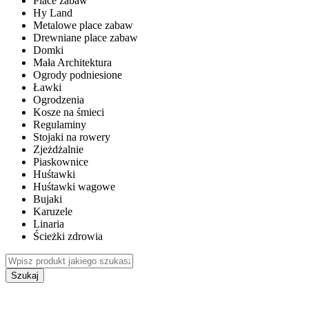
Place zabaw
Hy Land
Metalowe place zabaw
Drewniane place zabaw
Domki
Mała Architektura
Ogrody podniesione
Ławki
Ogrodzenia
Kosze na śmieci
Regulaminy
Stojaki na rowery
Zjeżdżalnie
Piaskownice
Huśtawki
Huśtawki wagowe
Bujaki
Karuzele
Linaria
Ścieżki zdrowia
Szukaj
WEWNĘTRZNE PLACE ZABAW