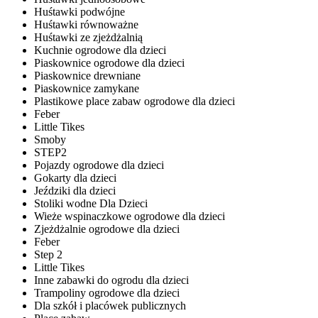
Huśtawki podwójne
Huśtawki równoważne
Huśtawki ze zjeżdżalnią
Kuchnie ogrodowe dla dzieci
Piaskownice ogrodowe dla dzieci
Piaskownice drewniane
Piaskownice zamykane
Plastikowe place zabaw ogrodowe dla dzieci
Feber
Little Tikes
Smoby
STEP2
Pojazdy ogrodowe dla dzieci
Gokarty dla dzieci
Jeździki dla dzieci
Stoliki wodne Dla Dzieci
Wieże wspinaczkowe ogrodowe dla dzieci
Zjeżdżalnie ogrodowe dla dzieci
Feber
Step 2
Little Tikes
Inne zabawki do ogrodu dla dzieci
Trampoliny ogrodowe dla dzieci
Dla szkół i placówek publicznych