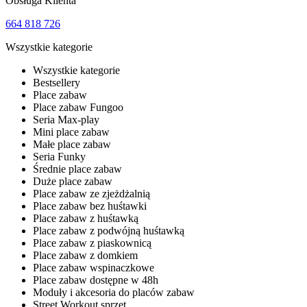
Obsługa Klienta
664 818 726
Wszystkie kategorie
Wszystkie kategorie
Bestsellery
Place zabaw
Place zabaw Fungoo
Seria Max-play
Mini place zabaw
Małe place zabaw
Seria Funky
Średnie place zabaw
Duże place zabaw
Place zabaw ze zjeżdżalnią
Place zabaw bez huśtawki
Place zabaw z huśtawką
Place zabaw z podwójną huśtawką
Place zabaw z piaskownicą
Place zabaw z domkiem
Place zabaw wspinaczkowe
Place zabaw dostępne w 48h
Moduły i akcesoria do placów zabaw
Street Workout sprzęt