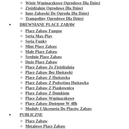
Wieże Wspinaczkowe Ogrodowe Dla Dzieci
Zjeżdżalnie Ogrodowe Dla Dzieci
Inne Zabawki Do Ogrodu Dla Dzieci
Trampoliny Ogrodowe Dla Dzieci
DREWNIANE PLACE ZABAW
Place Zabaw Fungoo
Seria Max-Play
Seria Funky
Mini Place Zabaw
Małe Place Zabaw
Średnie Place Zabaw
Duże Place Zabaw
Place Zabaw Ze Zjeżdżalnią
Place Zabaw Bez Huśtawki
Place Zabaw Z Huśtawką
Place Zabaw Z Podwójną Huśtawką
Place Zabaw Z Piaskownicą
Place Zabaw Z Domkiem
Place Zabaw Wspinaczkowe
Place Zabaw Dostępne W 48h
Moduły I Akcesoria Do Placów Zabaw
PUBLICZNE
Place Zabaw
Metalowe Place Zabaw