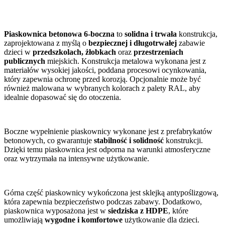
Piaskownica betonowa 6-boczna
to
solidna i trwała
konstrukcja,
zaprojektowana z myślą o
bezpiecznej i długotrwałej
zabawie
dzieci w
przedszkolach, żłobkach
oraz
przestrzeniach
publicznych
miejskich. Konstrukcja metalowa wykonana jest z
materiałów wysokiej jakości, poddana procesowi ocynkowania,
który zapewnia ochronę przed korozją. Opcjonalnie może być
również malowana w wybranych kolorach z palety RAL, aby
idealnie dopasować się do otoczenia.
Boczne wypełnienie piaskownicy wykonane jest z prefabrykatów
betonowych, co gwarantuje
stabilność i solidność
konstrukcji.
Dzięki temu piaskownica jest odporna na warunki atmosferyczne
oraz wytrzymała na intensywne użytkowanie.
Górna część piaskownicy wykończona jest sklejką antypoślizgową,
która zapewnia bezpieczeństwo podczas zabawy. Dodatkowo,
piaskownica wyposażona jest w
siedziska z HDPE
, które
umożliwiają
wygodne i komfortowe
użytkowanie dla dzieci.