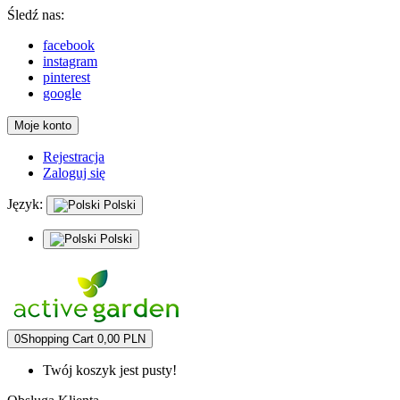
Śledź nas:
facebook
instagram
pinterest
google
Moje konto
Rejestracja
Zaloguj się
Język:
Polski
Polski
0
Shopping Cart
0,00 PLN
Twój koszyk jest pusty!