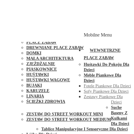
PLACE ZABAW Z PODWÓJNĄ HUŚTAWKĄ
PLACE ZABAW Z PIASKOWNICĄ
PLACE ZABAW Z DOMKIEM
PLACE ZABAW WSPINACZKOWE
PLACE ZABAW DOSTĘPNE W 48H
MODUŁY I AKCESORIA DO PLACÓW ZABAW
Mobilne Menu
PUBLICZNE
PLACE ZABAW
DREWNIANE PLACE ZABAW
WEWNĘTRZNE
DOMKI
PLACE ZABAW
MAŁA ARCHITEKTURA
ZJEŻDŻALNIE
Huśtawki Do Pokoju Dla
PIASKOWNICE
Dzieci
HUŚTAWKI
Meble Piankowe Dla
HUŚTAWKI WAGOWE
Dzieci
BUJAKI
Fotele Piankowe Dla Dzieci
KARUZELE
Sofy Piankowe Dla Dzieci
LINARIA
Zestawy Piankowe Dla
ŚCIEŻKI ZDROWIA
Dzieci
STREET WORKOUT
Suche
Baseny Z
ZESTAW DO STREET WORKOUT MINI
Kulkami
ZESTAW DO STREET WORKOUT MEDIUM
Dla Dzieci
KONTAKT
Tablice Manipulacyjne I Sensoryczne Dla Dzieci