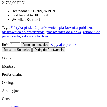
21783,00 PLN
Bez podatku:
17709,76 PLN
Kod Produktu:
PB-1501
Wysyłka:
Kontakt
Tagi:
Fabryka piasku 2
,
piaskownica
,
piaskownica publiczna
,
piaskownica do przedszkola
,
piaskownica do żłobka
,
zabawki do
przedszkola
,
zabawki dla dzieci
Ilość
Zapytaj o produkt
Dodaj do koszyka
Dodaj do Schowka
Dodaj do Porównania
Opcja
Montażu
Profesjonalna
Obsługa
Atrakcyjne
Ceny
Opis