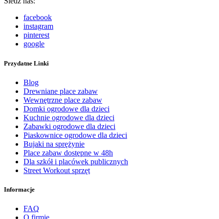
Śledź nas:
facebook
instagram
pinterest
google
Przydatne Linki
Blog
Drewniane place zabaw
Wewnętrzne place zabaw
Domki ogrodowe dla dzieci
Kuchnie ogrodowe dla dzieci
Zabawki ogrodowe dla dzieci
Piaskownice ogrodowe dla dzieci
Bujaki na sprężynie
Place zabaw dostępne w 48h
Dla szkół i placówek publicznych
Street Workout sprzęt
Informacje
FAQ
O firmie