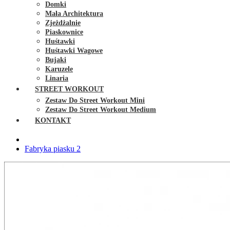
Domki
Mała Architektura
Zjeżdżalnie
Piaskownice
Huśtawki
Huśtawki Wagowe
Bujaki
Karuzele
Linaria
STREET WORKOUT
Zestaw Do Street Workout Mini
Zestaw Do Street Workout Medium
KONTAKT
Fabryka piasku 2