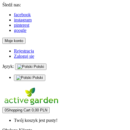
Śledź nas:
facebook
instagram
pinterest
google
Moje konto
Rejestracja
Zaloguj się
Język:
Polski
Polski
0
Shopping Cart
0,00 PLN
Twój koszyk jest pusty!