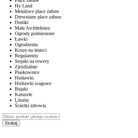
Place zabaw
Hy Land
Metalowe place zabaw
Drewniane place zabaw
Domki
Mała Architektura
Ogrody podniesione
Ławki
Ogrodzenia
Kosze na śmieci
Regulaminy
Stojaki na rowery
Zjeżdżalnie
Piaskownice
Huśtawki
Huśtawki wagowe
Bujaki
Karuzele
Linaria
Ścieżki zdrowia
Szukaj
WEWNĘTRZNE PLACE ZABAW