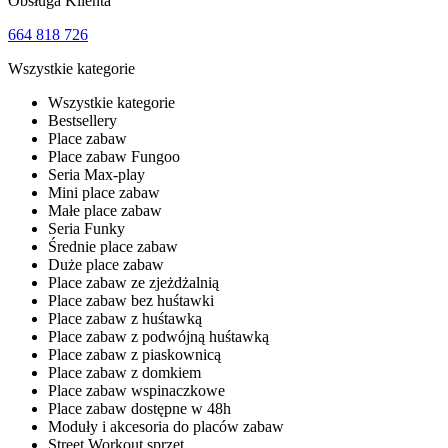
Obsługa Klienta
664 818 726
Wszystkie kategorie
Wszystkie kategorie
Bestsellery
Place zabaw
Place zabaw Fungoo
Seria Max-play
Mini place zabaw
Małe place zabaw
Seria Funky
Średnie place zabaw
Duże place zabaw
Place zabaw ze zjeżdżalnią
Place zabaw bez huśtawki
Place zabaw z huśtawką
Place zabaw z podwójną huśtawką
Place zabaw z piaskownicą
Place zabaw z domkiem
Place zabaw wspinaczkowe
Place zabaw dostępne w 48h
Moduły i akcesoria do placów zabaw
Street Workout sprzęt