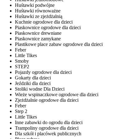
Huśtawki podwójne
Huśtawki równoważne
Huśtawki ze zjeżdżalnią
Kuchnie ogrodowe dla dzieci
Piaskownice ogrodowe dla dzieci
Piaskownice drewniane
Piaskownice zamykane
Plastikowe place zabaw ogrodowe dla dzieci
Feber
Little Tikes
Smoby
STEP2
Pojazdy ogrodowe dla dzieci
Gokarty dla dzieci
Jeździki dla dzieci
Stoliki wodne Dla Dzieci
Wieże wspinaczkowe ogrodowe dla dzieci
Zjeżdżalnie ogrodowe dla dzieci
Feber
Step 2
Little Tikes
Inne zabawki do ogrodu dla dzieci
Trampoliny ogrodowe dla dzieci
Dla szkół i placówek publicznych