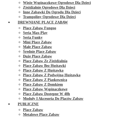
Wieże Wspinaczkowe Ogrodowe Dla Dzieci
Zjeżdżalnie Ogrodowe Dla Dzieci
Inne Zabawki Do Ogrodu Dla Dzieci
Trampoliny Ogrodowe Dla Dzieci
DREWNIANE PLACE ZABAW
Place Zabaw Fungoo
Seria Max-Play
Seria Funky
Mini Place Zabaw
Małe Place Zabaw
Średnie Place Zabaw
Duże Place Zabaw
Place Zabaw Ze Zjeżdżalnią
Place Zabaw Bez Huśtawki
Place Zabaw Z Huśtawką
Place Zabaw Z Podwójną Huśtawką
Place Zabaw Z Piaskownicą
Place Zabaw Z Domkiem
Place Zabaw Wspinaczkowe
Place Zabaw Dostępne W 48h
Moduły I Akcesoria Do Placów Zabaw
PUBLICZNE
Place Zabaw
Metalowe Place Zabaw