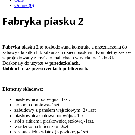
Opinie (0)
Fabryka piasku 2
Fabryka piasku 2
to rozbudowana konstrukcja przeznaczona do
zabawy dla kilku lub kilkunastu dzieci piaskiem. Kompletny zestaw
zaprojektowany z myślą o maluchach w wieku od 1 do 8 lat.
Doskonały do użytku w
przedszkolach,
żłobkach
oraz
przestrzeniach publicznych.
Elementy składowe:
piaskownica podwójna- 1szt.
koparka obrotowa- 1szt.
zabudowy z panelem wejściowym- 2+1szt.
piaskownica stołowa podwójna- 1szt.
stół z sitkiem i piaskownicą stołową -1szt.
wiaderko na łańcuszku- 2szt.
zestaw sitek kwiatek (3 poziomy)- 1szt.