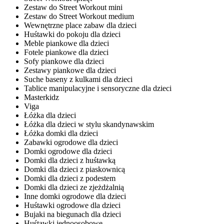
Zestaw do Street Workout mini
Zestaw do Street Workout medium
Wewnętrzne place zabaw dla dzieci
Huśtawki do pokoju dla dzieci
Meble piankowe dla dzieci
Fotele piankowe dla dzieci
Sofy piankowe dla dzieci
Zestawy piankowe dla dzieci
Suche baseny z kulkami dla dzieci
Tablice manipulacyjne i sensoryczne dla dzieci
Masterkidz
Viga
Łóżka dla dzieci
Łóżka dla dzieci w stylu skandynawskim
Łóżka domki dla dzieci
Zabawki ogrodowe dla dzieci
Domki ogrodowe dla dzieci
Domki dla dzieci z huśtawką
Domki dla dzieci z piaskownicą
Domki dla dzieci z podestem
Domki dla dzieci ze zjeżdżalnią
Inne domki ogrodowe dla dzieci
Huśtawki ogrodowe dla dzieci
Bujaki na biegunach dla dzieci
Huśtawki jednoosobowe