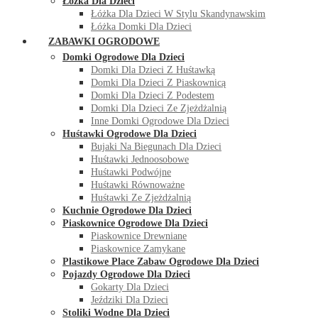
Łóżka Dla Dzieci
Łóżka Dla Dzieci W Stylu Skandynawskim
Łóżka Domki Dla Dzieci
ZABAWKI OGRODOWE
Domki Ogrodowe Dla Dzieci
Domki Dla Dzieci Z Huśtawką
Domki Dla Dzieci Z Piaskownicą
Domki Dla Dzieci Z Podestem
Domki Dla Dzieci Ze Zjeżdżalnią
Inne Domki Ogrodowe Dla Dzieci
Huśtawki Ogrodowe Dla Dzieci
Bujaki Na Biegunach Dla Dzieci
Huśtawki Jednoosobowe
Huśtawki Podwójne
Huśtawki Równoważne
Huśtawki Ze Zjeżdżalnią
Kuchnie Ogrodowe Dla Dzieci
Piaskownice Ogrodowe Dla Dzieci
Piaskownice Drewniane
Piaskownice Zamykane
Plastikowe Place Zabaw Ogrodowe Dla Dzieci
Pojazdy Ogrodowe Dla Dzieci
Gokarty Dla Dzieci
Jeździki Dla Dzieci
Stoliki Wodne Dla Dzieci