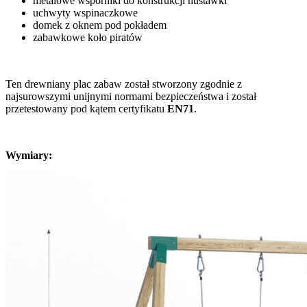
metalowe wsporniki do konstrukcji huśtawki
uchwyty wspinaczkowe
domek z oknem pod pokładem
zabawkowe koło piratów
Ten drewniany plac zabaw został stworzony zgodnie z
najsurowszymi unijnymi normami bezpieczeństwa i został
przetestowany pod kątem certyfikatu
EN71
.
Wymiary: