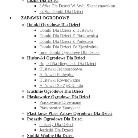
Łóżka Dla Dzieci
Łóżka Dla Dzieci W Stylu Skandynawskim
Łóżka Domki Dla Dzieci
ZABAWKI OGRODOWE
Domki Ogrodowe Dla Dzieci
Domki Dla Dzieci Z Huśtawką
Domki Dla Dzieci Z Piaskownicą
Domki Dla Dzieci Z Podestem
Domki Dla Dzieci Ze Zjeżdżalnią
Inne Domki Ogrodowe Dla Dzieci
Huśtawki Ogrodowe Dla Dzieci
Bujaki Na Biegunach Dla Dzieci
Huśtawki Jednoosobowe
Huśtawki Podwójne
Huśtawki Równoważne
Huśtawki Ze Zjeżdżalnią
Kuchnie Ogrodowe Dla Dzieci
Piaskownice Ogrodowe Dla Dzieci
Piaskownice Drewniane
Piaskownice Zamykane
Plastikowe Place Zabaw Ogrodowe Dla Dzieci
Pojazdy Ogrodowe Dla Dzieci
Gokarty Dla Dzieci
Jeździki Dla Dzieci
Stoliki Wodne Dla Dzieci