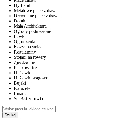
Place zabaw
Hy Land
Metalowe place zabaw
Drewniane place zabaw
Domki
Mała Architektura
Ogrody podniesione
Ławki
Ogrodzenia
Kosze na śmieci
Regulaminy
Stojaki na rowery
Zjeżdżalnie
Piaskownice
Huśtawki
Huśtawki wagowe
Bujaki
Karuzele
Linaria
Ścieżki zdrowia
Szukaj
WEWNĘTRZNE PLACE ZABAW