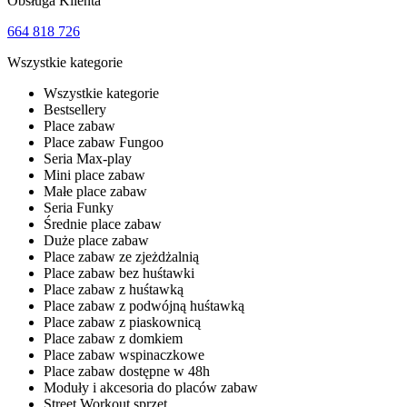
Obsługa Klienta
664 818 726
Wszystkie kategorie
Wszystkie kategorie
Bestsellery
Place zabaw
Place zabaw Fungoo
Seria Max-play
Mini place zabaw
Małe place zabaw
Seria Funky
Średnie place zabaw
Duże place zabaw
Place zabaw ze zjeżdżalnią
Place zabaw bez huśtawki
Place zabaw z huśtawką
Place zabaw z podwójną huśtawką
Place zabaw z piaskownicą
Place zabaw z domkiem
Place zabaw wspinaczkowe
Place zabaw dostępne w 48h
Moduły i akcesoria do placów zabaw
Street Workout sprzęt