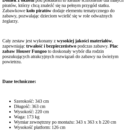
Domek z oknem
pod pokładem to idealne schronienie dla małych
piratów, którzy chcą znaleźć się na pełnym przygód statku.
Zabawkowe
koło piratów
dodaje elementu tematycznego do
zabawy, pozwalając dzieciom wcielić się w role odważnych
żeglarzy.
Cały zestaw jest wykonany z
wysokiej jakości materiałów
,
zapewniając
trwałość i bezpieczeństwo
podczas zabawy.
Plac
zabaw Houser Fungoo
to doskonały wybór dla rodzin
poszukujących atrakcyjnych rozwiązań do zabawy na świeżym
powietrzu.
Dane techniczne:
Szerokość: 343 cm
Długość: 363 cm
Wysokość: 220 cm
Waga: 173 kg
Wymiar zewnętrzny po montażu: 343 x 363 x h 220 cm
Wysokość platform: 126 cm