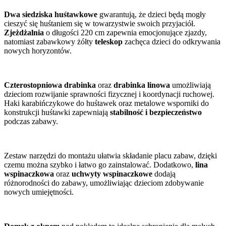
Dwa siedziska huśtawkowe
gwarantują, że dzieci będą mogły
cieszyć się huśtaniem się w towarzystwie swoich przyjaciół.
Zjeżdżalnia
o długości 220 cm zapewnia emocjonujące zjazdy,
natomiast zabawkowy żółty
teleskop
zachęca dzieci do odkrywania
nowych horyzontów.
Czterostopniowa drabinka
oraz
drabinka linowa
umożliwiają
dzieciom rozwijanie sprawności fizycznej i koordynacji ruchowej.
Haki karabińczykowe do huśtawek oraz metalowe wsporniki do
konstrukcji huśtawki zapewniają
stabilność i bezpieczeństwo
podczas zabawy.
Zestaw narzędzi do montażu ułatwia składanie placu zabaw, dzięki
czemu można szybko i łatwo go zainstalować. Dodatkowo,
lina
wspinaczkowa
oraz
uchwyty wspinaczkowe
dodają
różnorodności do zabawy, umożliwiając dzieciom zdobywanie
nowych umiejętności.