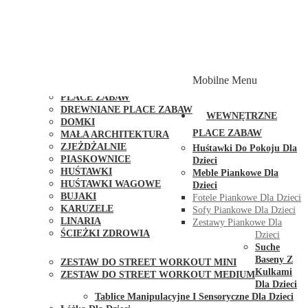
PLACE ZABAW Z PODWÓJNĄ HUŚTAWKĄ
PLACE ZABAW Z PIASKOWNICĄ
PLACE ZABAW Z DOMKIEM
PLACE ZABAW WSPINACZKOWE
PLACE ZABAW DOSTĘPNE W 48H
MODUŁY I AKCESORIA DO PLACÓW ZABAW
Mobilne Menu
PUBLICZNE
PLACE ZABAW
DREWNIANE PLACE ZABAW
WEWNĘTRZNE
DOMKI
PLACE ZABAW
MAŁA ARCHITEKTURA
ZJEŻDŻALNIE
Huśtawki Do Pokoju Dla
PIASKOWNICE
Dzieci
HUŚTAWKI
Meble Piankowe Dla
HUŚTAWKI WAGOWE
Dzieci
BUJAKI
Fotele Piankowe Dla Dzieci
KARUZELE
Sofy Piankowe Dla Dzieci
LINARIA
Zestawy Piankowe Dla
ŚCIEŻKI ZDROWIA
Dzieci
STREET WORKOUT
Suche
Baseny Z
ZESTAW DO STREET WORKOUT MINI
Kulkami
ZESTAW DO STREET WORKOUT MEDIUM
Dla Dzieci
KONTAKT
Tablice Manipulacyjne I Sensoryczne Dla Dzieci