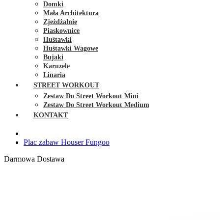
Domki
Mała Architektura
Zjeżdżalnie
Piaskownice
Huśtawki
Huśtawki Wagowe
Bujaki
Karuzele
Linaria
STREET WORKOUT
Zestaw Do Street Workout Mini
Zestaw Do Street Workout Medium
KONTAKT
Plac zabaw Houser Fungoo
Darmowa Dostawa