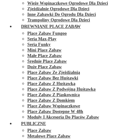
Wieże Wspinaczkowe Ogrodowe Dla Dzieci
Zjeżdżalnie Ogrodowe Dla Dzieci
Inne Zabawki Do Ogrodu Dla Dzieci
Trampoliny Ogrodowe Dla Dzieci
DREWNIANE PLACE ZABAW
Place Zabaw Fungoo
Seria Max-Play
Seria Funky
Mini Place Zabaw
Małe Place Zabaw
Średnie Place Zabaw
Duże Place Zabaw
Place Zabaw Ze Zjeżdżalnią
Place Zabaw Bez Huśtawki
Place Zabaw Z Huśtawką
Place Zabaw Z Podwójną Huśtawką
Place Zabaw Z Piaskownicą
Place Zabaw Z Domkiem
Place Zabaw Wspinaczkowe
Place Zabaw Dostępne W 48h
Moduły I Akcesoria Do Placów Zabaw
PUBLICZNE
Place Zabaw
Metalowe Place Zabaw