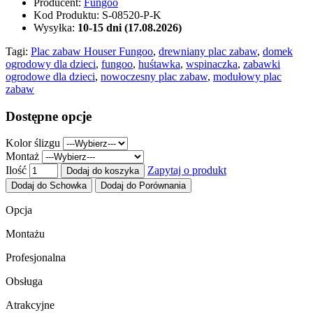
Producent:
Fungoo
Kod Produktu:
S-08520-P-K
Wysyłka:
10-15 dni (17.08.2026)
Tagi:
Plac zabaw Houser Fungoo
,
drewniany plac zabaw
,
domek
ogrodowy dla dzieci
,
fungoo
,
huśtawka
,
wspinaczka
,
zabawki
ogrodowe dla dzieci
,
nowoczesny plac zabaw
,
modułowy plac
zabaw
Dostępne opcje
Kolor ślizgu
Montaż
Ilość
Zapytaj o produkt
Dodaj do koszyka
Dodaj do Schowka
Dodaj do Porównania
Opcja
Montażu
Profesjonalna
Obsługa
Atrakcyjne