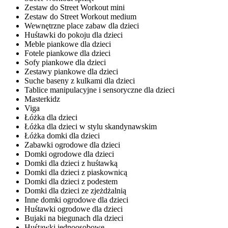
Zestaw do Street Workout mini
Zestaw do Street Workout medium
Wewnętrzne place zabaw dla dzieci
Huśtawki do pokoju dla dzieci
Meble piankowe dla dzieci
Fotele piankowe dla dzieci
Sofy piankowe dla dzieci
Zestawy piankowe dla dzieci
Suche baseny z kulkami dla dzieci
Tablice manipulacyjne i sensoryczne dla dzieci
Masterkidz
Viga
Łóżka dla dzieci
Łóżka dla dzieci w stylu skandynawskim
Łóżka domki dla dzieci
Zabawki ogrodowe dla dzieci
Domki ogrodowe dla dzieci
Domki dla dzieci z huśtawką
Domki dla dzieci z piaskownicą
Domki dla dzieci z podestem
Domki dla dzieci ze zjeżdżalnią
Inne domki ogrodowe dla dzieci
Huśtawki ogrodowe dla dzieci
Bujaki na biegunach dla dzieci
Huśtawki jednoosobowe