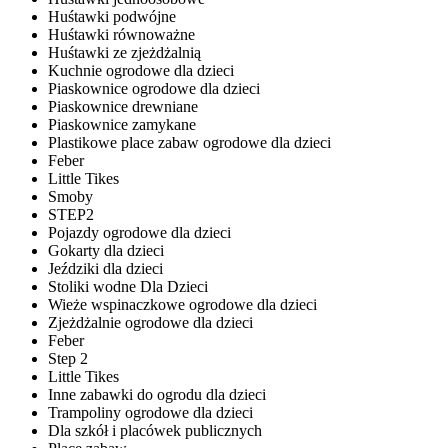
Huśtawki podwójne
Huśtawki równoważne
Huśtawki ze zjeżdżalnią
Kuchnie ogrodowe dla dzieci
Piaskownice ogrodowe dla dzieci
Piaskownice drewniane
Piaskownice zamykane
Plastikowe place zabaw ogrodowe dla dzieci
Feber
Little Tikes
Smoby
STEP2
Pojazdy ogrodowe dla dzieci
Gokarty dla dzieci
Jeździki dla dzieci
Stoliki wodne Dla Dzieci
Wieże wspinaczkowe ogrodowe dla dzieci
Zjeżdżalnie ogrodowe dla dzieci
Feber
Step 2
Little Tikes
Inne zabawki do ogrodu dla dzieci
Trampoliny ogrodowe dla dzieci
Dla szkół i placówek publicznych