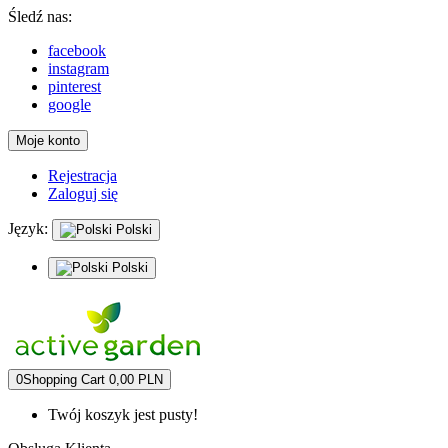
Śledź nas:
facebook
instagram
pinterest
google
Moje konto
Rejestracja
Zaloguj się
Język:
Polski
Polski
0
Shopping Cart
0,00 PLN
Twój koszyk jest pusty!