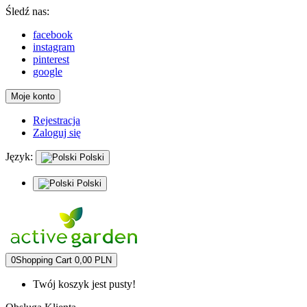
Śledź nas:
facebook
instagram
pinterest
google
Moje konto
Rejestracja
Zaloguj się
Język:
Polski
Polski
0
Shopping Cart
0,00 PLN
Twój koszyk jest pusty!