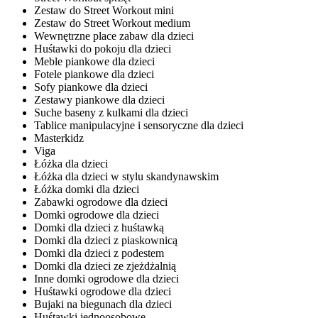
Zestaw do Street Workout mini
Zestaw do Street Workout medium
Wewnętrzne place zabaw dla dzieci
Huśtawki do pokoju dla dzieci
Meble piankowe dla dzieci
Fotele piankowe dla dzieci
Sofy piankowe dla dzieci
Zestawy piankowe dla dzieci
Suche baseny z kulkami dla dzieci
Tablice manipulacyjne i sensoryczne dla dzieci
Masterkidz
Viga
Łóżka dla dzieci
Łóżka dla dzieci w stylu skandynawskim
Łóżka domki dla dzieci
Zabawki ogrodowe dla dzieci
Domki ogrodowe dla dzieci
Domki dla dzieci z huśtawką
Domki dla dzieci z piaskownicą
Domki dla dzieci z podestem
Domki dla dzieci ze zjeżdżalnią
Inne domki ogrodowe dla dzieci
Huśtawki ogrodowe dla dzieci
Bujaki na biegunach dla dzieci
Huśtawki jednoosobowe