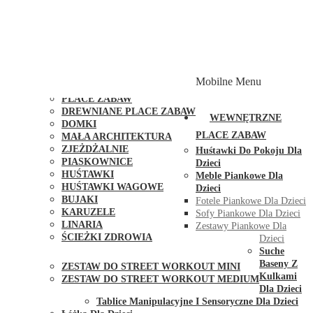
PLACE ZABAW Z PODWÓJNĄ HUŚTAWKĄ
PLACE ZABAW Z PIASKOWNICĄ
PLACE ZABAW Z DOMKIEM
PLACE ZABAW WSPINACZKOWE
PLACE ZABAW DOSTĘPNE W 48H
MODUŁY I AKCESORIA DO PLACÓW ZABAW
Mobilne Menu
PUBLICZNE
PLACE ZABAW
DREWNIANE PLACE ZABAW
WEWNĘTRZNE
DOMKI
PLACE ZABAW
MAŁA ARCHITEKTURA
ZJEŻDŻALNIE
Huśtawki Do Pokoju Dla
PIASKOWNICE
Dzieci
HUŚTAWKI
Meble Piankowe Dla
HUŚTAWKI WAGOWE
Dzieci
BUJAKI
Fotele Piankowe Dla Dzieci
KARUZELE
Sofy Piankowe Dla Dzieci
LINARIA
Zestawy Piankowe Dla
ŚCIEŻKI ZDROWIA
Dzieci
STREET WORKOUT
Suche
Baseny Z
ZESTAW DO STREET WORKOUT MINI
Kulkami
ZESTAW DO STREET WORKOUT MEDIUM
Dla Dzieci
KONTAKT
Tablice Manipulacyjne I Sensoryczne Dla Dzieci