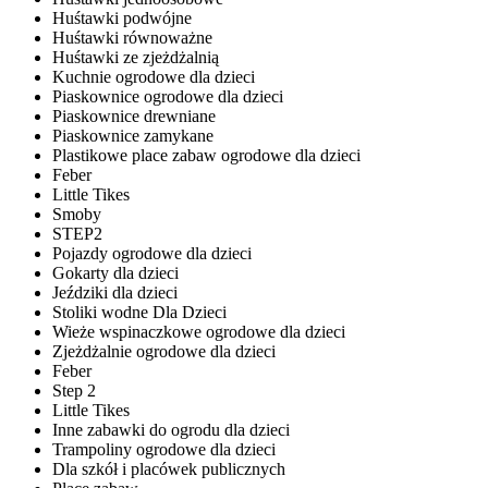
Huśtawki podwójne
Huśtawki równoważne
Huśtawki ze zjeżdżalnią
Kuchnie ogrodowe dla dzieci
Piaskownice ogrodowe dla dzieci
Piaskownice drewniane
Piaskownice zamykane
Plastikowe place zabaw ogrodowe dla dzieci
Feber
Little Tikes
Smoby
STEP2
Pojazdy ogrodowe dla dzieci
Gokarty dla dzieci
Jeździki dla dzieci
Stoliki wodne Dla Dzieci
Wieże wspinaczkowe ogrodowe dla dzieci
Zjeżdżalnie ogrodowe dla dzieci
Feber
Step 2
Little Tikes
Inne zabawki do ogrodu dla dzieci
Trampoliny ogrodowe dla dzieci
Dla szkół i placówek publicznych