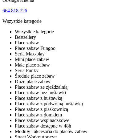
Obsługa Klienta
664 818 726
Wszystkie kategorie
Wszystkie kategorie
Bestsellery
Place zabaw
Place zabaw Fungoo
Seria Max-play
Mini place zabaw
Małe place zabaw
Seria Funky
Średnie place zabaw
Duże place zabaw
Place zabaw ze zjeżdżalnią
Place zabaw bez huśtawki
Place zabaw z huśtawką
Place zabaw z podwójną huśtawką
Place zabaw z piaskownicą
Place zabaw z domkiem
Place zabaw wspinaczkowe
Place zabaw dostępne w 48h
Moduły i akcesoria do placów zabaw
Street Workout sprzęt