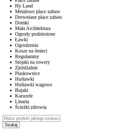
Place zabaw
Hy Land
Metalowe place zabaw
Drewniane place zabaw
Domki
Mała Architektura
Ogrody podniesione
Ławki
Ogrodzenia
Kosze na śmieci
Regulaminy
Stojaki na rowery
Zjeżdżalnie
Piaskownice
Huśtawki
Huśtawki wagowe
Bujaki
Karuzele
Linaria
Ścieżki zdrowia
Szukaj
WEWNĘTRZNE PLACE ZABAW