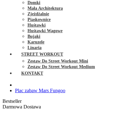
Domki
Mała Architektura
Zjeżdżalnie
Piaskownice
Huśtawki
Huśtawki Wagowe
Bujaki
Karuzele
Linaria
STREET WORKOUT
Zestaw Do Street Workout Mini
Zestaw Do Street Workout Medium
KONTAKT
Plac zabaw Mars Fungoo
Bestseller
Darmowa Dostawa