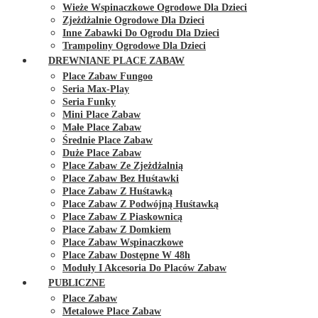
Wieże Wspinaczkowe Ogrodowe Dla Dzieci
Zjeżdżalnie Ogrodowe Dla Dzieci
Inne Zabawki Do Ogrodu Dla Dzieci
Trampoliny Ogrodowe Dla Dzieci
DREWNIANE PLACE ZABAW
Place Zabaw Fungoo
Seria Max-Play
Seria Funky
Mini Place Zabaw
Małe Place Zabaw
Średnie Place Zabaw
Duże Place Zabaw
Place Zabaw Ze Zjeżdżalnią
Place Zabaw Bez Huśtawki
Place Zabaw Z Huśtawką
Place Zabaw Z Podwójną Huśtawką
Place Zabaw Z Piaskownicą
Place Zabaw Z Domkiem
Place Zabaw Wspinaczkowe
Place Zabaw Dostępne W 48h
Moduły I Akcesoria Do Placów Zabaw
PUBLICZNE
Place Zabaw
Metalowe Place Zabaw