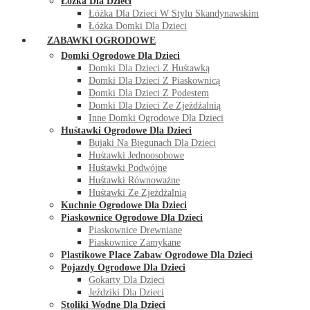
Łóżka Dla Dzieci
Łóżka Dla Dzieci W Stylu Skandynawskim
Łóżka Domki Dla Dzieci
ZABAWKI OGRODOWE
Domki Ogrodowe Dla Dzieci
Domki Dla Dzieci Z Huśtawką
Domki Dla Dzieci Z Piaskownicą
Domki Dla Dzieci Z Podestem
Domki Dla Dzieci Ze Zjeżdżalnią
Inne Domki Ogrodowe Dla Dzieci
Huśtawki Ogrodowe Dla Dzieci
Bujaki Na Biegunach Dla Dzieci
Huśtawki Jednoosobowe
Huśtawki Podwójne
Huśtawki Równoważne
Huśtawki Ze Zjeżdżalnią
Kuchnie Ogrodowe Dla Dzieci
Piaskownice Ogrodowe Dla Dzieci
Piaskownice Drewniane
Piaskownice Zamykane
Plastikowe Place Zabaw Ogrodowe Dla Dzieci
Pojazdy Ogrodowe Dla Dzieci
Gokarty Dla Dzieci
Jeździki Dla Dzieci
Stoliki Wodne Dla Dzieci