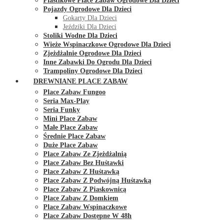
Plastikowe Place Zabaw Ogrodowe Dla Dzieci
Pojazdy Ogrodowe Dla Dzieci
Gokarty Dla Dzieci
Jeździki Dla Dzieci
Stoliki Wodne Dla Dzieci
Wieże Wspinaczkowe Ogrodowe Dla Dzieci
Zjeżdżalnie Ogrodowe Dla Dzieci
Inne Zabawki Do Ogrodu Dla Dzieci
Trampoliny Ogrodowe Dla Dzieci
DREWNIANE PLACE ZABAW
Place Zabaw Fungoo
Seria Max-Play
Seria Funky
Mini Place Zabaw
Małe Place Zabaw
Średnie Place Zabaw
Duże Place Zabaw
Place Zabaw Ze Zjeżdżalnią
Place Zabaw Bez Huśtawki
Place Zabaw Z Huśtawką
Place Zabaw Z Podwójną Huśtawką
Place Zabaw Z Piaskownicą
Place Zabaw Z Domkiem
Place Zabaw Wspinaczkowe
Place Zabaw Dostępne W 48h