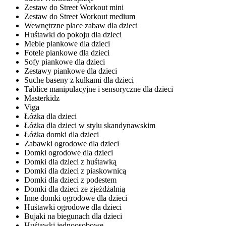
Zestaw do Street Workout mini
Zestaw do Street Workout medium
Wewnętrzne place zabaw dla dzieci
Huśtawki do pokoju dla dzieci
Meble piankowe dla dzieci
Fotele piankowe dla dzieci
Sofy piankowe dla dzieci
Zestawy piankowe dla dzieci
Suche baseny z kulkami dla dzieci
Tablice manipulacyjne i sensoryczne dla dzieci
Masterkidz
Viga
Łóżka dla dzieci
Łóżka dla dzieci w stylu skandynawskim
Łóżka domki dla dzieci
Zabawki ogrodowe dla dzieci
Domki ogrodowe dla dzieci
Domki dla dzieci z huśtawką
Domki dla dzieci z piaskownicą
Domki dla dzieci z podestem
Domki dla dzieci ze zjeżdżalnią
Inne domki ogrodowe dla dzieci
Huśtawki ogrodowe dla dzieci
Bujaki na biegunach dla dzieci
Huśtawki jednoosobowe