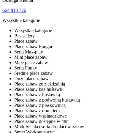
Obsługa Klienta
664 818 726
Wszystkie kategorie
Wszystkie kategorie
Bestsellery
Place zabaw
Place zabaw Fungoo
Seria Max-play
Mini place zabaw
Małe place zabaw
Seria Funky
Średnie place zabaw
Duże place zabaw
Place zabaw ze zjeżdżalnią
Place zabaw bez huśtawki
Place zabaw z huśtawką
Place zabaw z podwójną huśtawką
Place zabaw z piaskownicą
Place zabaw z domkiem
Place zabaw wspinaczkowe
Place zabaw dostępne w 48h
Moduły i akcesoria do placów zabaw
Street Workout sprzęt