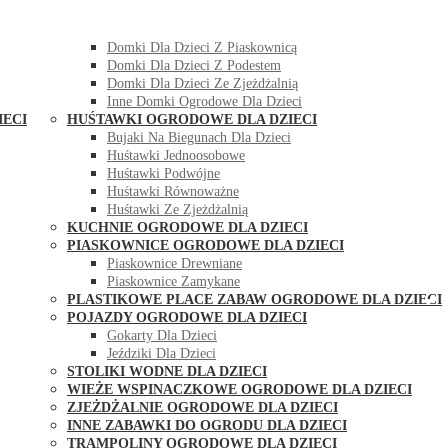
DOMKI OGRODOWE DLA DZIECI
Domki Dla Dzieci Z Huśtawką
Domki Dla Dzieci Z Piaskownicą
Domki Dla Dzieci Z Podestem
Domki Dla Dzieci Ze Zjeżdżalnią
Inne Domki Ogrodowe Dla Dzieci
IECI
HUŚTAWKI OGRODOWE DLA DZIECI
Bujaki Na Biegunach Dla Dzieci
Huśtawki Jednoosobowe
Huśtawki Podwójne
Huśtawki Równoważne
Huśtawki Ze Zjeżdżalnią
KUCHNIE OGRODOWE DLA DZIECI
PIASKOWNICE OGRODOWE DLA DZIECI
Piaskownice Drewniane
Piaskownice Zamykane
PLASTIKOWE PLACE ZABAW OGRODOWE DLA DZIECI
POJAZDY OGRODOWE DLA DZIECI
Gokarty Dla Dzieci
Jeździki Dla Dzieci
STOLIKI WODNE DLA DZIECI
WIEŻE WSPINACZKOWE OGRODOWE DLA DZIECI
ZJEŻDŻALNIE OGRODOWE DLA DZIECI
INNE ZABAWKI DO OGRODU DLA DZIECI
TRAMPOLINY OGRODOWE DLA DZIECI