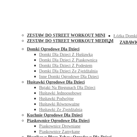
STREET WORKOUT
KONTAK
ZESTAW DO STREET WORKOUT MINI
Łóżka Domki
ZESTAW DO STREET WORKOUT MEDIUM
ZABAW
Domki Ogrodowe Dla Dzieci
Domki Dla Dzieci Z Huśtawką
Domki Dla Dzieci Z Piaskownicą
Domki Dla Dzieci Z Podestem
Domki Dla Dzieci Ze Zjeżdżalnią
Inne Domki Ogrodowe Dla Dzieci
Huśtawki Ogrodowe Dla Dzieci
Bujaki Na Biegunach Dla Dzieci
Huśtawki Jednoosobowe
Huśtawki Podwójne
Huśtawki Równoważne
Huśtawki Ze Zjeżdżalnią
Kuchnie Ogrodowe Dla Dzieci
Piaskownice Ogrodowe Dla Dzieci
Piaskownice Drewniane
Piaskownice Zamykane