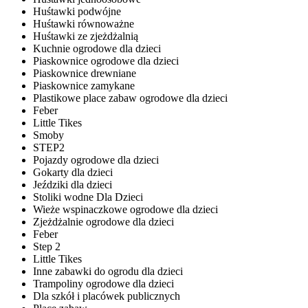
Huśtawki podwójne
Huśtawki równoważne
Huśtawki ze zjeżdżalnią
Kuchnie ogrodowe dla dzieci
Piaskownice ogrodowe dla dzieci
Piaskownice drewniane
Piaskownice zamykane
Plastikowe place zabaw ogrodowe dla dzieci
Feber
Little Tikes
Smoby
STEP2
Pojazdy ogrodowe dla dzieci
Gokarty dla dzieci
Jeździki dla dzieci
Stoliki wodne Dla Dzieci
Wieże wspinaczkowe ogrodowe dla dzieci
Zjeżdżalnie ogrodowe dla dzieci
Feber
Step 2
Little Tikes
Inne zabawki do ogrodu dla dzieci
Trampoliny ogrodowe dla dzieci
Dla szkół i placówek publicznych