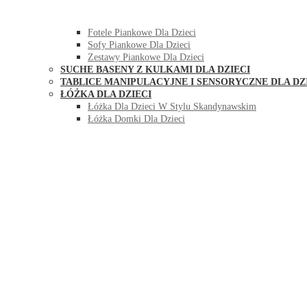
HUŚTAWKI DO POKOJU DLA DZIECI
MEBLE PIANKOWE DLA DZIECI
Fotele Piankowe Dla Dzieci
Sofy Piankowe Dla Dzieci
Zestawy Piankowe Dla Dzieci
SUCHE BASENY Z KULKAMI DLA DZIECI
TABLICE MANIPULACYJNE I SENSORYCZNE DLA DZ
ŁÓŻKA DLA DZIECI
Łóżka Dla Dzieci W Stylu Skandynawskim
Łóżka Domki Dla Dzieci