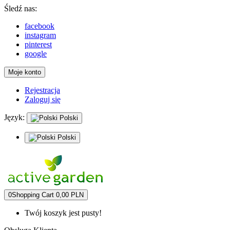
Śledź nas:
facebook
instagram
pinterest
google
Moje konto
Rejestracja
Zaloguj się
Język:
Polski
Polski
0
Shopping Cart
0,00 PLN
Twój koszyk jest pusty!