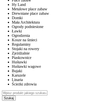
Place zabaw
Hy Land
Metalowe place zabaw
Drewniane place zabaw
Domki
Mała Architektura
Ogrody podniesione
Ławki
Ogrodzenia
Kosze na śmieci
Regulaminy
Stojaki na rowery
Zjeżdżalnie
Piaskownice
Huśtawki
Huśtawki wagowe
Bujaki
Karuzele
Linaria
Ścieżki zdrowia
Szukaj
WEWNĘTRZNE PLACE ZABAW