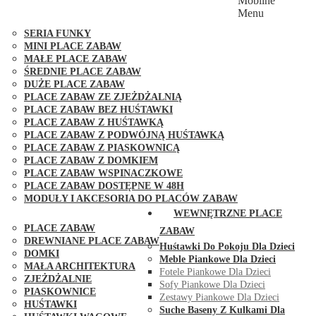
Mobilne
PLACE ZABAW FUNGOO
Menu
SERIA MAX-PLAY
SERIA FUNKY
MINI PLACE ZABAW
MAŁE PLACE ZABAW
ŚREDNIE PLACE ZABAW
DUŻE PLACE ZABAW
PLACE ZABAW ZE ZJEŻDŻALNIĄ
PLACE ZABAW BEZ HUŚTAWKI
PLACE ZABAW Z HUŚTAWKĄ
PLACE ZABAW Z PODWÓJNĄ HUŚTAWKĄ
PLACE ZABAW Z PIASKOWNICĄ
PLACE ZABAW Z DOMKIEM
PLACE ZABAW WSPINACZKOWE
PLACE ZABAW DOSTĘPNE W 48H
MODUŁY I AKCESORIA DO PLACÓW ZABAW
PUBLICZNE
WEWNĘTRZNE PLACE
PLACE ZABAW
ZABAW
DREWNIANE PLACE ZABAW
Huśtawki Do Pokoju Dla Dzieci
DOMKI
Meble Piankowe Dla Dzieci
MAŁA ARCHITEKTURA
Fotele Piankowe Dla Dzieci
ZJEŻDŻALNIE
Sofy Piankowe Dla Dzieci
PIASKOWNICE
Zestawy Piankowe Dla Dzieci
HUŚTAWKI
Suche Baseny Z Kulkami Dla