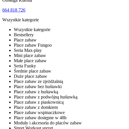
Obsługa Klienta
664 818 726
Wszystkie kategorie
Wszystkie kategorie
Bestsellery
Place zabaw
Place zabaw Fungoo
Seria Max-play
Mini place zabaw
Małe place zabaw
Seria Funky
Średnie place zabaw
Duże place zabaw
Place zabaw ze zjeżdżalnią
Place zabaw bez huśtawki
Place zabaw z huśtawką
Place zabaw z podwójną huśtawką
Place zabaw z piaskownicą
Place zabaw z domkiem
Place zabaw wspinaczkowe
Place zabaw dostępne w 48h
Moduły i akcesoria do placów zabaw
Street Workout sprzęt