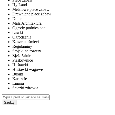
Place zabaw
Hy Land
Metalowe place zabaw
Drewniane place zabaw
Domki
Mała Architektura
Ogrody podniesione
Ławki
Ogrodzenia
Kosze na śmieci
Regulaminy
Stojaki na rowery
Zjeżdżalnie
Piaskownice
Huśtawki
Huśtawki wagowe
Bujaki
Karuzele
Linaria
Ścieżki zdrowia
Szukaj
WEWNĘTRZNE PLACE ZABAW