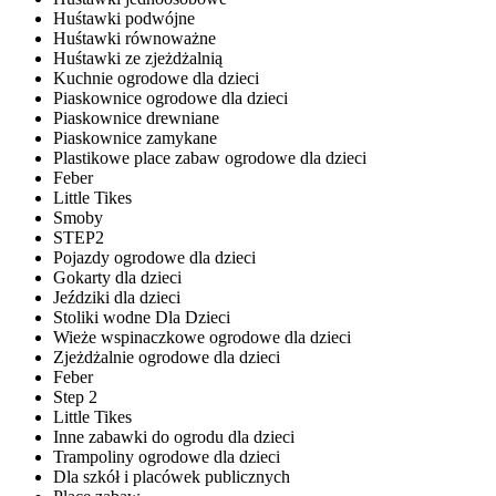
Huśtawki podwójne
Huśtawki równoważne
Huśtawki ze zjeżdżalnią
Kuchnie ogrodowe dla dzieci
Piaskownice ogrodowe dla dzieci
Piaskownice drewniane
Piaskownice zamykane
Plastikowe place zabaw ogrodowe dla dzieci
Feber
Little Tikes
Smoby
STEP2
Pojazdy ogrodowe dla dzieci
Gokarty dla dzieci
Jeździki dla dzieci
Stoliki wodne Dla Dzieci
Wieże wspinaczkowe ogrodowe dla dzieci
Zjeżdżalnie ogrodowe dla dzieci
Feber
Step 2
Little Tikes
Inne zabawki do ogrodu dla dzieci
Trampoliny ogrodowe dla dzieci
Dla szkół i placówek publicznych