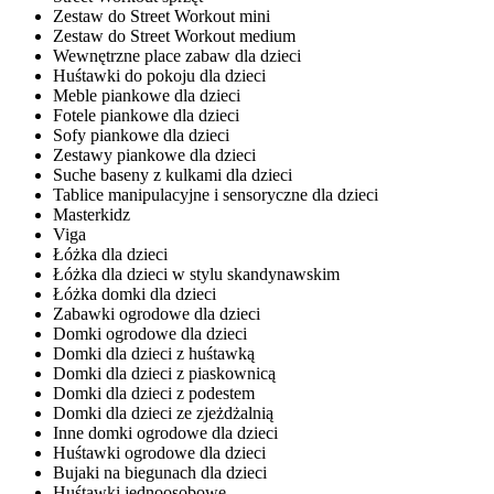
Zestaw do Street Workout mini
Zestaw do Street Workout medium
Wewnętrzne place zabaw dla dzieci
Huśtawki do pokoju dla dzieci
Meble piankowe dla dzieci
Fotele piankowe dla dzieci
Sofy piankowe dla dzieci
Zestawy piankowe dla dzieci
Suche baseny z kulkami dla dzieci
Tablice manipulacyjne i sensoryczne dla dzieci
Masterkidz
Viga
Łóżka dla dzieci
Łóżka dla dzieci w stylu skandynawskim
Łóżka domki dla dzieci
Zabawki ogrodowe dla dzieci
Domki ogrodowe dla dzieci
Domki dla dzieci z huśtawką
Domki dla dzieci z piaskownicą
Domki dla dzieci z podestem
Domki dla dzieci ze zjeżdżalnią
Inne domki ogrodowe dla dzieci
Huśtawki ogrodowe dla dzieci
Bujaki na biegunach dla dzieci
Huśtawki jednoosobowe