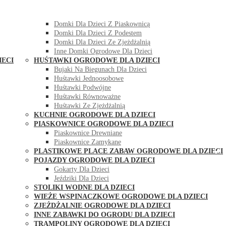
DOMKI OGRODOWE DLA DZIECI
Domki Dla Dzieci Z Huśtawką
Domki Dla Dzieci Z Piaskownicą
Domki Dla Dzieci Z Podestem
Domki Dla Dzieci Ze Zjeżdżalnią
Inne Domki Ogrodowe Dla Dzieci
IECI
HUŚTAWKI OGRODOWE DLA DZIECI
Bujaki Na Biegunach Dla Dzieci
Huśtawki Jednoosobowe
Huśtawki Podwójne
Huśtawki Równoważne
Huśtawki Ze Zjeżdżalnią
KUCHNIE OGRODOWE DLA DZIECI
PIASKOWNICE OGRODOWE DLA DZIECI
Piaskownice Drewniane
Piaskownice Zamykane
PLASTIKOWE PLACE ZABAW OGRODOWE DLA DZIECI
POJAZDY OGRODOWE DLA DZIECI
Gokarty Dla Dzieci
Jeździki Dla Dzieci
STOLIKI WODNE DLA DZIECI
WIEŻE WSPINACZKOWE OGRODOWE DLA DZIECI
ZJEŻDŻALNIE OGRODOWE DLA DZIECI
INNE ZABAWKI DO OGRODU DLA DZIECI
TRAMPOLINY OGRODOWE DLA DZIECI