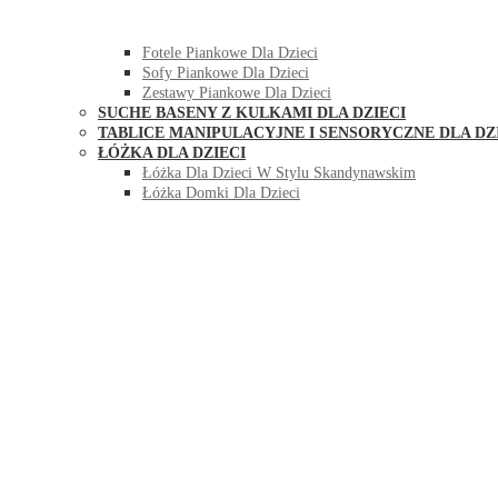
HUŚTAWKI DO POKOJU DLA DZIECI
MEBLE PIANKOWE DLA DZIECI
Fotele Piankowe Dla Dzieci
Sofy Piankowe Dla Dzieci
Zestawy Piankowe Dla Dzieci
SUCHE BASENY Z KULKAMI DLA DZIECI
TABLICE MANIPULACYJNE I SENSORYCZNE DLA DZ
ŁÓŻKA DLA DZIECI
Łóżka Dla Dzieci W Stylu Skandynawskim
Łóżka Domki Dla Dzieci