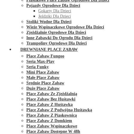
Plastikowe Place Zabaw Ogrodowe Dla Dzieci
Pojazdy Ogrodowe Dla Dzieci
Gokarty Dla Dzieci
Jeździki Dla Dzieci
Stoliki Wodne Dla Dzieci
Wieże Wspinaczkowe Ogrodowe Dla Dzieci
Zjeżdżalnie Ogrodowe Dla Dzieci
Inne Zabawki Do Ogrodu Dla Dzieci
Trampoliny Ogrodowe Dla Dzieci
DREWNIANE PLACE ZABAW
Place Zabaw Fungoo
Seria Max-Play
Seria Funky
Mini Place Zabaw
Małe Place Zabaw
Średnie Place Zabaw
Duże Place Zabaw
Place Zabaw Ze Zjeżdżalnią
Place Zabaw Bez Huśtawki
Place Zabaw Z Huśtawką
Place Zabaw Z Podwójną Huśtawką
Place Zabaw Z Piaskownicą
Place Zabaw Z Domkiem
Place Zabaw Wspinaczkowe
Place Zabaw Dostępne W 48h