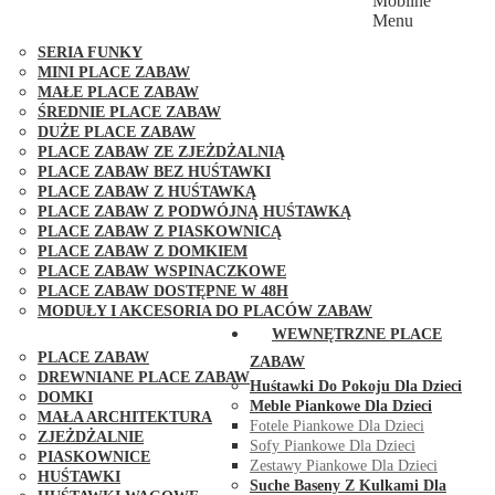
Mobilne
PLACE ZABAW FUNGOO
Menu
SERIA MAX-PLAY
SERIA FUNKY
MINI PLACE ZABAW
MAŁE PLACE ZABAW
ŚREDNIE PLACE ZABAW
DUŻE PLACE ZABAW
PLACE ZABAW ZE ZJEŻDŻALNIĄ
PLACE ZABAW BEZ HUŚTAWKI
PLACE ZABAW Z HUŚTAWKĄ
PLACE ZABAW Z PODWÓJNĄ HUŚTAWKĄ
PLACE ZABAW Z PIASKOWNICĄ
PLACE ZABAW Z DOMKIEM
PLACE ZABAW WSPINACZKOWE
PLACE ZABAW DOSTĘPNE W 48H
MODUŁY I AKCESORIA DO PLACÓW ZABAW
PUBLICZNE
WEWNĘTRZNE PLACE
PLACE ZABAW
ZABAW
DREWNIANE PLACE ZABAW
Huśtawki Do Pokoju Dla Dzieci
DOMKI
Meble Piankowe Dla Dzieci
MAŁA ARCHITEKTURA
Fotele Piankowe Dla Dzieci
ZJEŻDŻALNIE
Sofy Piankowe Dla Dzieci
PIASKOWNICE
Zestawy Piankowe Dla Dzieci
HUŚTAWKI
Suche Baseny Z Kulkami Dla