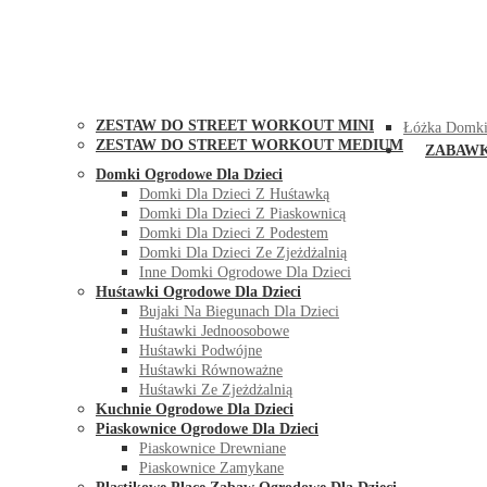
STREET WORKOUT
KONTAK
ZESTAW DO STREET WORKOUT MINI
Łóżka Domki
ZESTAW DO STREET WORKOUT MEDIUM
ZABAW
Domki Ogrodowe Dla Dzieci
Domki Dla Dzieci Z Huśtawką
Domki Dla Dzieci Z Piaskownicą
Domki Dla Dzieci Z Podestem
Domki Dla Dzieci Ze Zjeżdżalnią
Inne Domki Ogrodowe Dla Dzieci
Huśtawki Ogrodowe Dla Dzieci
Bujaki Na Biegunach Dla Dzieci
Huśtawki Jednoosobowe
Huśtawki Podwójne
Huśtawki Równoważne
Huśtawki Ze Zjeżdżalnią
Kuchnie Ogrodowe Dla Dzieci
Piaskownice Ogrodowe Dla Dzieci
Piaskownice Drewniane
Piaskownice Zamykane