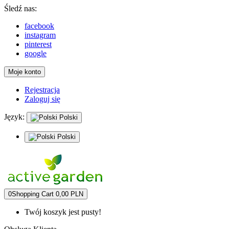
Śledź nas:
facebook
instagram
pinterest
google
Moje konto
Rejestracja
Zaloguj się
Język:
Polski
Polski
0
Shopping Cart
0,00 PLN
Twój koszyk jest pusty!