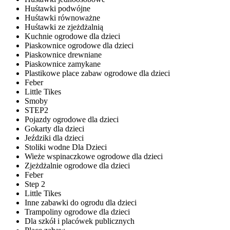
Huśtawki podwójne
Huśtawki równoważne
Huśtawki ze zjeżdżalnią
Kuchnie ogrodowe dla dzieci
Piaskownice ogrodowe dla dzieci
Piaskownice drewniane
Piaskownice zamykane
Plastikowe place zabaw ogrodowe dla dzieci
Feber
Little Tikes
Smoby
STEP2
Pojazdy ogrodowe dla dzieci
Gokarty dla dzieci
Jeździki dla dzieci
Stoliki wodne Dla Dzieci
Wieże wspinaczkowe ogrodowe dla dzieci
Zjeżdżalnie ogrodowe dla dzieci
Feber
Step 2
Little Tikes
Inne zabawki do ogrodu dla dzieci
Trampoliny ogrodowe dla dzieci
Dla szkół i placówek publicznych