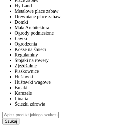
Place zabaw
Hy Land
Metalowe place zabaw
Drewniane place zabaw
Domki
Mała Architektura
Ogrody podniesione
Ławki
Ogrodzenia
Kosze na śmieci
Regulaminy
Stojaki na rowery
Zjeżdżalnie
Piaskownice
Huśtawki
Huśtawki wagowe
Bujaki
Karuzele
Linaria
Ścieżki zdrowia
Szukaj
WEWNĘTRZNE PLACE ZABAW