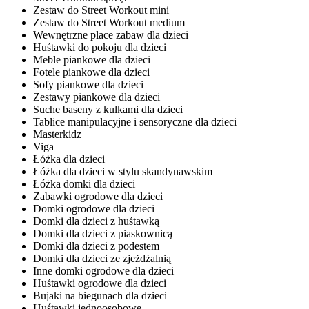
Zestaw do Street Workout mini
Zestaw do Street Workout medium
Wewnętrzne place zabaw dla dzieci
Huśtawki do pokoju dla dzieci
Meble piankowe dla dzieci
Fotele piankowe dla dzieci
Sofy piankowe dla dzieci
Zestawy piankowe dla dzieci
Suche baseny z kulkami dla dzieci
Tablice manipulacyjne i sensoryczne dla dzieci
Masterkidz
Viga
Łóżka dla dzieci
Łóżka dla dzieci w stylu skandynawskim
Łóżka domki dla dzieci
Zabawki ogrodowe dla dzieci
Domki ogrodowe dla dzieci
Domki dla dzieci z huśtawką
Domki dla dzieci z piaskownicą
Domki dla dzieci z podestem
Domki dla dzieci ze zjeżdżalnią
Inne domki ogrodowe dla dzieci
Huśtawki ogrodowe dla dzieci
Bujaki na biegunach dla dzieci
Huśtawki jednoosobowe