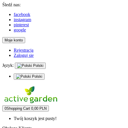
Śledź nas:
facebook
instagram
pinterest
google
Moje konto
Rejestracja
Zaloguj się
Język:
Polski
Polski
0
Shopping Cart
0,00 PLN
Twój koszyk jest pusty!