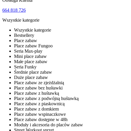
Obsługa Klienta
664 818 726
Wszystkie kategorie
Wszystkie kategorie
Bestsellery
Place zabaw
Place zabaw Fungoo
Seria Max-play
Mini place zabaw
Małe place zabaw
Seria Funky
Średnie place zabaw
Duże place zabaw
Place zabaw ze zjeżdżalnią
Place zabaw bez huśtawki
Place zabaw z huśtawką
Place zabaw z podwójną huśtawką
Place zabaw z piaskownicą
Place zabaw z domkiem
Place zabaw wspinaczkowe
Place zabaw dostępne w 48h
Moduły i akcesoria do placów zabaw
Street Workout sprzęt