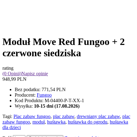
Moduł Move Red Fungoo + 2
czerwone siedziska
rating
(0 Opinii)
Napisz opinię
948,99 PLN
Bez podatku:
771,54 PLN
Producent:
Fungoo
Kod Produktu:
M-04400-P-T-XX-1
Wysyłka:
10-15 dni (17.08.2026)
Tagi:
Plac zabaw fungoo
,
plac zabaw
,
drewniany plac zabaw
,
plac
zabaw fungoo
,
moduł
,
huśtawka
,
huśtawka do ogrodu
,
huśtawka
dla dzieci