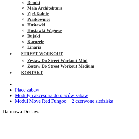
Domki
Mała Architektura
Zjeżdżalnie
Piaskownice
Huśtawki
Huśtawki Wagowe
Bujaki
Karuzele
Linaria
STREET WORKOUT
Zestaw Do Street Workout Mini
Zestaw Do Street Workout Medium
KONTAKT
Place zabaw
Moduły i akcesoria do placów zabaw
Moduł Move Red Fungoo + 2 czerwone siedziska
Darmowa Dostawa