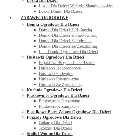
Łóżka Dla Dzieci
Łóżka Dla Dzieci W Stylu Skandynawskim
Łóżka Domki Dla Dzieci
ZABAWKI OGRODOWE
Domki Ogrodowe Dla Dzieci
Domki Dla Dzieci Z Huśtawką
Domki Dla Dzieci Z Piaskownicą
Domki Dla Dzieci Z Podestem
Domki Dla Dzieci Ze Zjeżdżalnią
Inne Domki Ogrodowe Dla Dzieci
Huśtawki Ogrodowe Dla Dzieci
Bujaki Na Biegunach Dla Dzieci
Huśtawki Jednoosobowe
Huśtawki Podwójne
Huśtawki Równoważne
Huśtawki Ze Zjeżdżalnią
Kuchnie Ogrodowe Dla Dzieci
Piaskownice Ogrodowe Dla Dzieci
Piaskownice Drewniane
Piaskownice Zamykane
Plastikowe Place Zabaw Ogrodowe Dla Dzieci
Pojazdy Ogrodowe Dla Dzieci
Gokarty Dla Dzieci
Jeździki Dla Dzieci
Stoliki Wodne Dla Dzieci