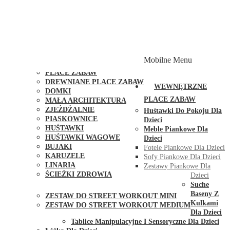
PLACE ZABAW Z PODWÓJNĄ HUŚTAWKĄ
PLACE ZABAW Z PIASKOWNICĄ
PLACE ZABAW Z DOMKIEM
PLACE ZABAW WSPINACZKOWE
PLACE ZABAW DOSTĘPNE W 48H
MODUŁY I AKCESORIA DO PLACÓW ZABAW
Mobilne Menu
PUBLICZNE
PLACE ZABAW
DREWNIANE PLACE ZABAW
WEWNĘTRZNE
DOMKI
PLACE ZABAW
MAŁA ARCHITEKTURA
ZJEŻDŻALNIE
Huśtawki Do Pokoju Dla
PIASKOWNICE
Dzieci
HUŚTAWKI
Meble Piankowe Dla
HUŚTAWKI WAGOWE
Dzieci
BUJAKI
Fotele Piankowe Dla Dzieci
KARUZELE
Sofy Piankowe Dla Dzieci
LINARIA
Zestawy Piankowe Dla
ŚCIEŻKI ZDROWIA
Dzieci
STREET WORKOUT
Suche
Baseny Z
ZESTAW DO STREET WORKOUT MINI
Kulkami
ZESTAW DO STREET WORKOUT MEDIUM
Dla Dzieci
KONTAKT
Tablice Manipulacyjne I Sensoryczne Dla Dzieci