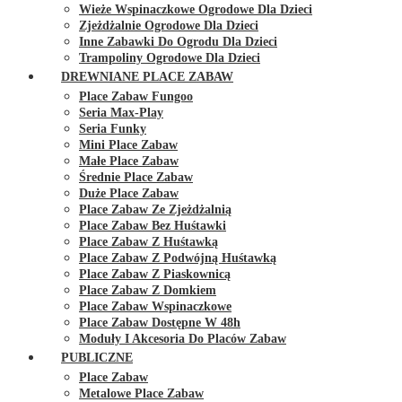
Wieże Wspinaczkowe Ogrodowe Dla Dzieci
Zjeżdżalnie Ogrodowe Dla Dzieci
Inne Zabawki Do Ogrodu Dla Dzieci
Trampoliny Ogrodowe Dla Dzieci
DREWNIANE PLACE ZABAW
Place Zabaw Fungoo
Seria Max-Play
Seria Funky
Mini Place Zabaw
Małe Place Zabaw
Średnie Place Zabaw
Duże Place Zabaw
Place Zabaw Ze Zjeżdżalnią
Place Zabaw Bez Huśtawki
Place Zabaw Z Huśtawką
Place Zabaw Z Podwójną Huśtawką
Place Zabaw Z Piaskownicą
Place Zabaw Z Domkiem
Place Zabaw Wspinaczkowe
Place Zabaw Dostępne W 48h
Moduły I Akcesoria Do Placów Zabaw
PUBLICZNE
Place Zabaw
Metalowe Place Zabaw