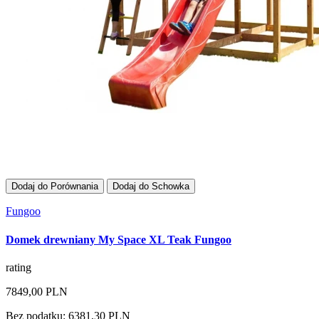
Dodaj do Porównania
Dodaj do Schowka
Fungoo
Domek drewniany My Space XL Teak Fungoo
rating
7849,00 PLN
Bez podatku: 6381,30 PLN