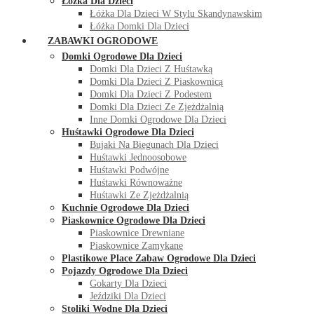
Łóżka Dla Dzieci
Łóżka Dla Dzieci W Stylu Skandynawskim
Łóżka Domki Dla Dzieci
ZABAWKI OGRODOWE
Domki Ogrodowe Dla Dzieci
Domki Dla Dzieci Z Huśtawką
Domki Dla Dzieci Z Piaskownicą
Domki Dla Dzieci Z Podestem
Domki Dla Dzieci Ze Zjeżdżalnią
Inne Domki Ogrodowe Dla Dzieci
Huśtawki Ogrodowe Dla Dzieci
Bujaki Na Biegunach Dla Dzieci
Huśtawki Jednoosobowe
Huśtawki Podwójne
Huśtawki Równoważne
Huśtawki Ze Zjeżdżalnią
Kuchnie Ogrodowe Dla Dzieci
Piaskownice Ogrodowe Dla Dzieci
Piaskownice Drewniane
Piaskownice Zamykane
Plastikowe Place Zabaw Ogrodowe Dla Dzieci
Pojazdy Ogrodowe Dla Dzieci
Gokarty Dla Dzieci
Jeździki Dla Dzieci
Stoliki Wodne Dla Dzieci