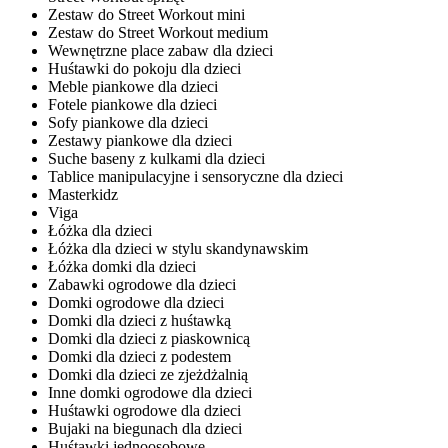
Zestaw do Street Workout mini
Zestaw do Street Workout medium
Wewnętrzne place zabaw dla dzieci
Huśtawki do pokoju dla dzieci
Meble piankowe dla dzieci
Fotele piankowe dla dzieci
Sofy piankowe dla dzieci
Zestawy piankowe dla dzieci
Suche baseny z kulkami dla dzieci
Tablice manipulacyjne i sensoryczne dla dzieci
Masterkidz
Viga
Łóżka dla dzieci
Łóżka dla dzieci w stylu skandynawskim
Łóżka domki dla dzieci
Zabawki ogrodowe dla dzieci
Domki ogrodowe dla dzieci
Domki dla dzieci z huśtawką
Domki dla dzieci z piaskownicą
Domki dla dzieci z podestem
Domki dla dzieci ze zjeżdżalnią
Inne domki ogrodowe dla dzieci
Huśtawki ogrodowe dla dzieci
Bujaki na biegunach dla dzieci
Huśtawki jednoosobowe