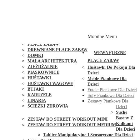
PLACE ZABAW Z PODWÓJNĄ HUŚTAWKĄ
PLACE ZABAW Z PIASKOWNICĄ
PLACE ZABAW Z DOMKIEM
PLACE ZABAW WSPINACZKOWE
PLACE ZABAW DOSTĘPNE W 48H
MODUŁY I AKCESORIA DO PLACÓW ZABAW
Mobilne Menu
PUBLICZNE
PLACE ZABAW
DREWNIANE PLACE ZABAW
WEWNĘTRZNE
DOMKI
PLACE ZABAW
MAŁA ARCHITEKTURA
ZJEŻDŻALNIE
Huśtawki Do Pokoju Dla
PIASKOWNICE
Dzieci
HUŚTAWKI
Meble Piankowe Dla
HUŚTAWKI WAGOWE
Dzieci
BUJAKI
Fotele Piankowe Dla Dzieci
KARUZELE
Sofy Piankowe Dla Dzieci
LINARIA
Zestawy Piankowe Dla
ŚCIEŻKI ZDROWIA
Dzieci
STREET WORKOUT
Suche
Baseny Z
ZESTAW DO STREET WORKOUT MINI
Kulkami
ZESTAW DO STREET WORKOUT MEDIUM
Dla Dzieci
KONTAKT
Tablice Manipulacyjne I Sensoryczne Dla Dzieci