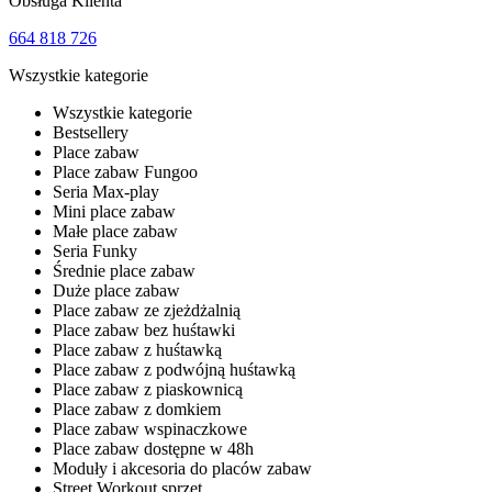
Obsługa Klienta
664 818 726
Wszystkie kategorie
Wszystkie kategorie
Bestsellery
Place zabaw
Place zabaw Fungoo
Seria Max-play
Mini place zabaw
Małe place zabaw
Seria Funky
Średnie place zabaw
Duże place zabaw
Place zabaw ze zjeżdżalnią
Place zabaw bez huśtawki
Place zabaw z huśtawką
Place zabaw z podwójną huśtawką
Place zabaw z piaskownicą
Place zabaw z domkiem
Place zabaw wspinaczkowe
Place zabaw dostępne w 48h
Moduły i akcesoria do placów zabaw
Street Workout sprzęt