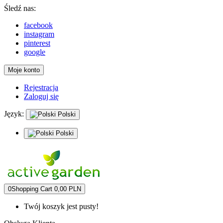
Śledź nas:
facebook
instagram
pinterest
google
Moje konto
Rejestracja
Zaloguj się
Język:
Polski
Polski
0
Shopping Cart
0,00 PLN
Twój koszyk jest pusty!