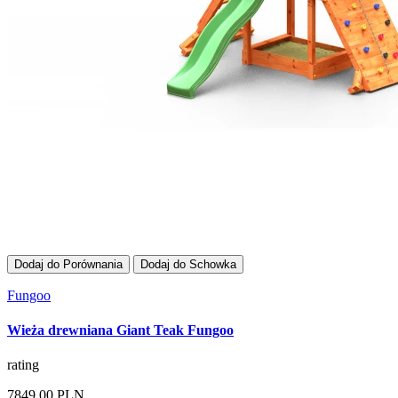
Dodaj do Porównania
Dodaj do Schowka
Fungoo
Wieża drewniana Giant Teak Fungoo
rating
7849,00 PLN