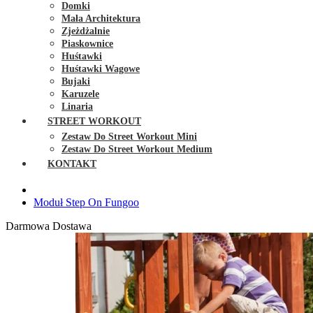
Domki
Mała Architektura
Zjeżdżalnie
Piaskownice
Huśtawki
Huśtawki Wagowe
Bujaki
Karuzele
Linaria
STREET WORKOUT
Zestaw Do Street Workout Mini
Zestaw Do Street Workout Medium
KONTAKT
Moduł Step On Fungoo
Darmowa Dostawa