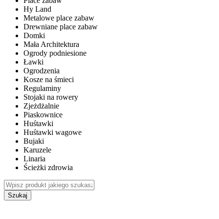
Place zabaw
Hy Land
Metalowe place zabaw
Drewniane place zabaw
Domki
Mała Architektura
Ogrody podniesione
Ławki
Ogrodzenia
Kosze na śmieci
Regulaminy
Stojaki na rowery
Zjeżdżalnie
Piaskownice
Huśtawki
Huśtawki wagowe
Bujaki
Karuzele
Linaria
Ścieżki zdrowia
Szukaj
WEWNĘTRZNE PLACE ZABAW