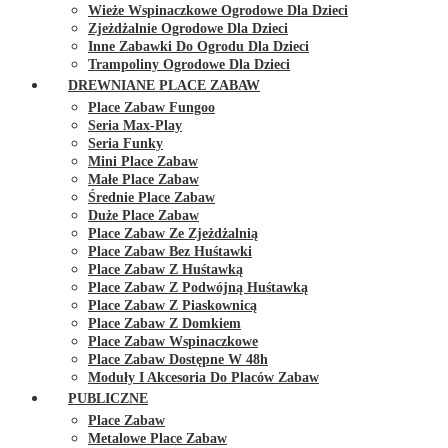
Wieże Wspinaczkowe Ogrodowe Dla Dzieci
Zjeżdżalnie Ogrodowe Dla Dzieci
Inne Zabawki Do Ogrodu Dla Dzieci
Trampoliny Ogrodowe Dla Dzieci
DREWNIANE PLACE ZABAW
Place Zabaw Fungoo
Seria Max-Play
Seria Funky
Mini Place Zabaw
Małe Place Zabaw
Średnie Place Zabaw
Duże Place Zabaw
Place Zabaw Ze Zjeżdżalnią
Place Zabaw Bez Huśtawki
Place Zabaw Z Huśtawką
Place Zabaw Z Podwójną Huśtawką
Place Zabaw Z Piaskownicą
Place Zabaw Z Domkiem
Place Zabaw Wspinaczkowe
Place Zabaw Dostępne W 48h
Moduły I Akcesoria Do Placów Zabaw
PUBLICZNE
Place Zabaw
Metalowe Place Zabaw