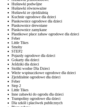
Huśtawki podwójne
Huśtawki równoważne
Huśtawki ze zjeżdżalnią
Kuchnie ogrodowe dla dzieci
Piaskownice ogrodowe dla dzieci
Piaskownice drewniane
Piaskownice zamykane
Plastikowe place zabaw ogrodowe dla dzieci
Feber
Little Tikes
Smoby
STEP2
Pojazdy ogrodowe dla dzieci
Gokarty dla dzieci
Jeździki dla dzieci
Stoliki wodne Dla Dzieci
Wieże wspinaczkowe ogrodowe dla dzieci
Zjeżdżalnie ogrodowe dla dzieci
Feber
Step 2
Little Tikes
Inne zabawki do ogrodu dla dzieci
Trampoliny ogrodowe dla dzieci
Dla szkół i placówek publicznych